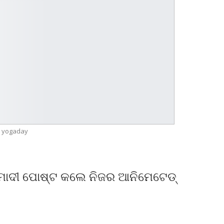
yogaday
 ମୋଦୀ ପୋଷ୍ଟ କଲେ ନିଜର ଆନିମେଟେଡ୍‌