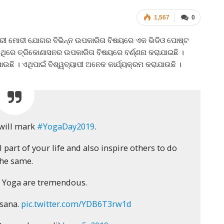
1,567
0
ନ୍ତ୍ରୀ ମୋଦୀ ଯୋଗର ବିଭିନ୍ନ ଉପକାରିତା ବିଷୟରେ ଏକ ଭିଡିଓ ପୋଷ୍ଟ
ଏଥିରେ ତ୍ରିକୋଣାସନର ଉପକାରିତା ବିଷୟରେ ବର୍ଣ୍ଣନା କରାଯାଇଛି ।
ଯାଉଛି । ଏଥିପାଇଁ ବିଶ୍ୱବ୍ୟାପୀ ଅନେକ କାର୍ଯ୍ୟକ୍ରମ କରାଯାଉଛି ।
 will mark
#YogaDay2019
.
 part of your life and also inspire others to do
the same.
f Yoga are tremendous.
asana.
pic.twitter.com/YDB6T3rw1d