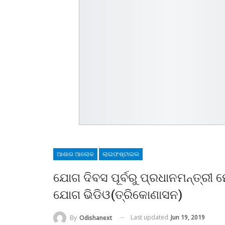
ଆଶାର ଆଲୋକ
ଲାଇଫଷ୍ଟାଇଲ
ଯୋଗ ଦିବସ ପୂର୍ବରୁ ପ୍ରଧାନମନ୍ତ୍ରୀ
ଯୋଗ ଭିଡିଓ(ତ୍ରିକୋଣାସନ)
Last updated
Jun 19, 2019
By
Odishanext