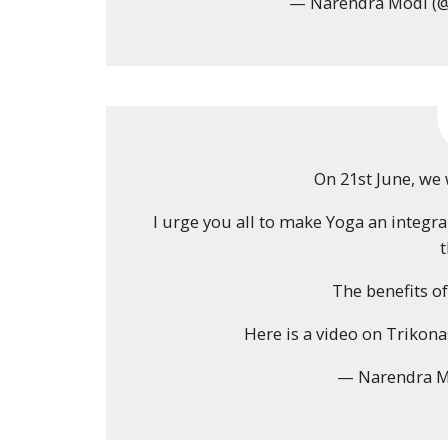
— Narendra Modi (
On 21st June, we
I urge you all to make Yoga an integral
The benefits o
Here is a video on Trikon
— Narendra M