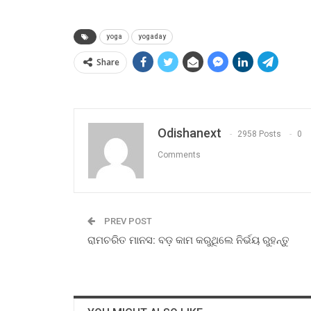
yoga
yogaday
Share
Odishanext
2958 Posts
0
Comments
PREV POST
ରାମଚରିତ ମାନସ: ବଡ଼ କାମ କରୁଥିଲେ ନିର୍ଭୟ ରୁହନ୍ତୁ