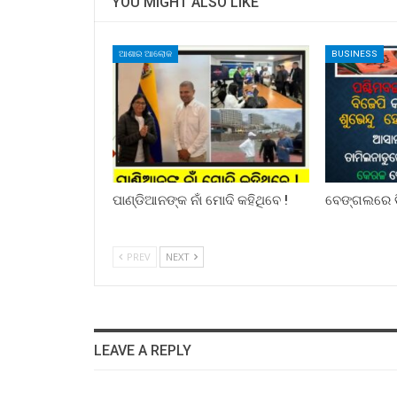
YOU MIGHT ALSO LIKE
ଆଶାର ଆଲୋକ
BUSINESS
ପାଣ୍ଡିଆନଙ୍କ ନାଁ ମୋଦି କହିଥିବେ !
ବେଙ୍ଗଲରେ ବ
PREV
NEXT
LEAVE A REPLY