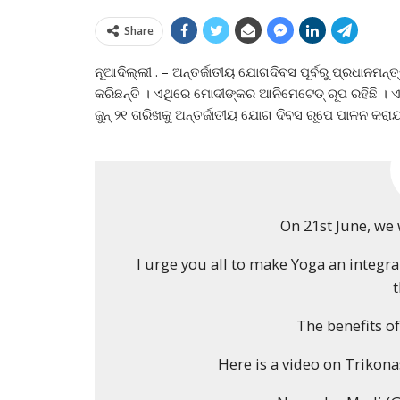
Share
ନୂଆଦିଲ୍ଲୀ . – ଅନ୍ତର୍ଜାତୀୟ ଯୋଗଦିବସ ପୂର୍ବରୁ ପ୍ରଧାନମ
କରିଛନ୍ତି । ଏଥିରେ ମୋଦୀଙ୍କର ଆନିମେଟେଡ୍‌ ରୂପ ରହିଛି । 
ଜୁନ୍‌ ୨୧ ତାରିଖକୁ ଅନ୍ତର୍ଜାତୀୟ ଯୋଗ ଦିବସ ରୂପେ ପାଳନ କରା
On 21st June, we
I urge you all to make Yoga an integral
The benefits o
Here is a video on Trikon