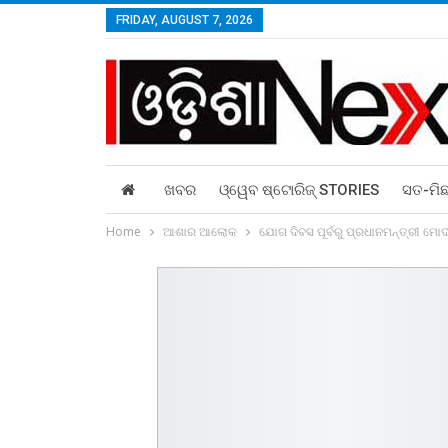
FRIDAY, AUGUST 7, 2026
ଖବର
ଓ୍ୱେବ ଷ୍ଟୋରିଜ୍‌ STORIES
ସତ-ମି
Home
ଆଶାର ଆଲୋକ
ଯୋଗ ଦିବସ ପୂର୍ବରୁ ପ୍ରଧାନମନ୍ତ୍ରୀ ମ