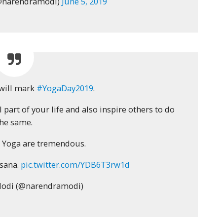
@narendramodi)
June 5, 2019
 will mark
#YogaDay2019
.
 part of your life and also inspire others to do
the same.
f Yoga are tremendous.
asana.
pic.twitter.com/YDB6T3rw1d
odi (@narendramodi)