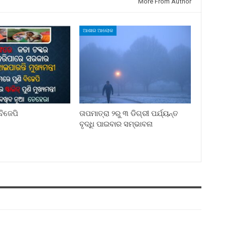
More From Author
ଆଶାର ଆଲୋକ
ିଜେପି
ତାପମାତ୍ରା ୨ରୁ ୩ ଡିଗ୍ରୀ ପର୍ଯ୍ୟନ୍ତ
ବୃଦ୍ଧି ପାଇବାର ସମ୍ଭାବନା