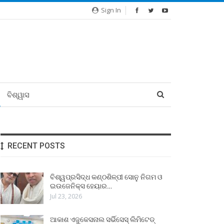
Sign In
ବିଶ୍ୱାସ
RECENT POSTS
ବିଶ୍ୱପ୍ରସିଦ୍ଧ କଣ୍ଠଶିଳ୍ପୀ ସୋନୁ ନିଗମ ଓ
ଇଉଜେନିକ୍ସ ହେୟାର…
Jul 23, 2026
ଆକାଶ ଏଜୁକେସନାଲ ସର୍ଭିସେସ୍ ଲିମିଟେଡ୍