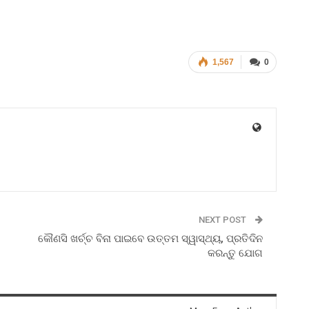
1,567
0
NEXT POST
କୌଣସି ଖର୍ଚ୍ଚ ବିନା ପାଇବେ ଉତ୍ତମ ସ୍ୱାସ୍ଥ୍ୟ, ପ୍ରତିଦିନ
କରନ୍ତୁ ଯୋଗ