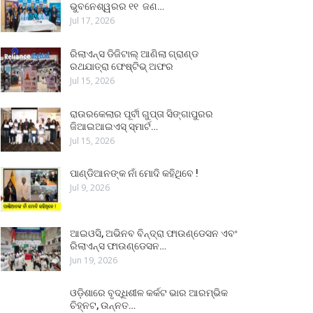
ଭୁବନେଶ୍ୱରର ୧୧ ଜଣ…
Jul 17, 2026
ରିଲାଏନ୍ସ ଡିଜିଟାଲ୍ ଆଣିଲା ଗ୍ରାଣ୍ଡ
ରଥଯାତ୍ରା ଫେଷ୍ଟିଭ୍ ଅଫର
Jul 15, 2026
ରାଉରକେଲାର ପୂର୍ବୀ ଗୁପ୍ତା ସିଙ୍ଗାପୁରର
ଜିଆଇଆଇଏସ୍ ସ୍ମାର୍ଟ…
Jul 15, 2026
ପାଣ୍ଡିଆନଙ୍କ ନାଁ ମୋଦି କହିଥିବେ !
Jul 9, 2026
ଆଇଓସି, ଅଭିନବ ବିନ୍ଦ୍ରା ଫାଉଣ୍ଡେସନ ଏବଂ
ରିଲାଏନ୍ସ ଫାଉଣ୍ଡେସନ…
Jun 19, 2026
ଓଡ଼ିଶାରେ ବୃଦ୍ଧିଶୀଳ କର୍କଟ ଭାର ଆରମ୍ଭିକ
ଚିହ୍ନଟ, ଉନ୍ନତ…