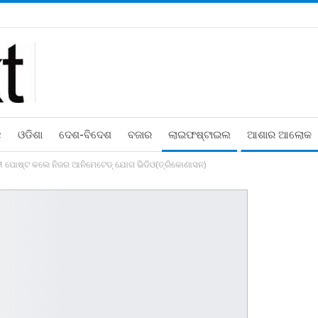
ଛ
ଓଡିଶା
ଦେଶ-ବିଦେଶ
ବଜାର
ଲାଇଫଷ୍ଟାଇଲ
ଆଶାର ଆଲୋକ
ୋଦୀ ପୋଷ୍ଟ କଲେ ନିଜର ଆନିମେଟେଡ୍‌ ଯୋଗ ଭିଡିଓ(ତ୍ରିକୋଣାସନ)