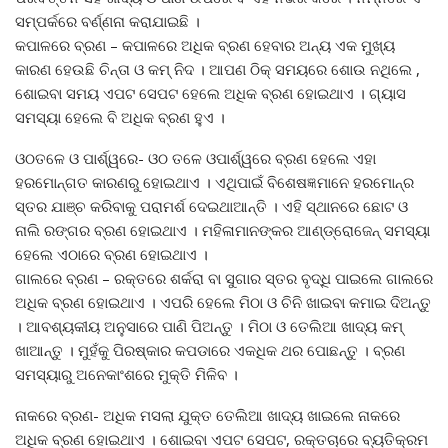
ସମ୍ପର୍କରେ ବର୍ଣ୍ଣନା କରାଯାଇଛି ।
କପାଳରେ ବ୍ରଣ – କପାଳରେ ଅଧିକ ବ୍ରଣ ହେବାର ଅନ୍ୟ ଏକ ମୁଖ୍ୟ
କାରଣ ହେଉଛି ଚିନ୍ତା ଓ କମ୍‌ ନିଦ । ଆପଣ ଠିକ୍‌ ସମୟରେ ଶୋଉ ନଥିଲେ ,
ଶୋଇବା ସମୟ ଏପଟ ସେପଟ ହେଲେ ଅଧିକ ବ୍ରଣ ହୋଇଥାଏ । ଗ୍ୟାସ
ସମସ୍ୟା ହେଲେ ବି ଅଧିକ ବ୍ରଣ ହୁଏ ।
ଓଠତଳେ ଓ ପାର୍ଶ୍ୱରେ- ଓଠ ତଳେ ଓପାର୍ଶ୍ୱରେ ବ୍ରଣ ହେଲେ ଏହା
ହରମୋନ୍‌ଗତ କାରଣରୁ ହୋଇଥାଏ । ଏଥିପାଇଁ ବିଶେଷଜ୍ଞମାନେ ହରମୋନ୍‌ର
ସ୍ତର ଯାଞ୍ଚ କରିବାକୁ ପରାମର୍ଶ ଦେଇଥାଆନ୍ତି । ଏହି ସ୍ଥାନରେ ଛୋଟ ଓ
ନାଲି ରଙ୍ଗର ବ୍ରଣ ହୋଇଥାଏ । ମହିଳାମାନଙ୍କର ଆଣ୍ଡ୍ରୋଜେନ୍‌ ସମସ୍ୟା
ହେଲେ ଏଠାରେ ବ୍ରଣ ହୋଇଥାଏ ।
ଗାଲରେ ବ୍ରଣ – ରକ୍ତରେ ଶର୍କରା ବା ସୁଗାର ସ୍ତର ବୃଦ୍ଧି ପାଇଲେ ଗାଲରେ
ଅଧିକ ବ୍ରଣ ହୋଇଥାଏ । ଏପରି ହେଲେ ମିଠା ଓ ଚିନି ଖାଇବା କମାଇ ଦିଅନ୍ତୁ
। ଆବଶ୍ୟକୀୟ ଅନୁସାରେ ପାଣି ପିଅନ୍ତୁ । ମିଠା ଓ ତେଲିଆ ଖାଦ୍ୟ କମ୍‌
ଖାଆନ୍ତୁ । ମୁହଁକୁ ପିରଷ୍କାର କପଡାରେ ଏକଧିକ ଥର ପୋଛନ୍ତୁ । ବ୍ରଣ
ସମସ୍ୟାରୁ ଅନେକାଂଶରେ ମୁକ୍ତି ମିଳିବ ।
ନାକରେ ବ୍ରଣ- ଅଧିକ ମସଲା ଯୁକ୍ତ ତେଲିଆ ଖାଦ୍ୟ ଖାଇଲେ ନାକରେ
ଅଧିକ ବ୍ରଣ ହୋଇଥାଏ । ଶୋଇବା ଏପଟ ସେପଟ, ରକ୍ତଚାରେ ବ୍ୟତିକ୍ରମ