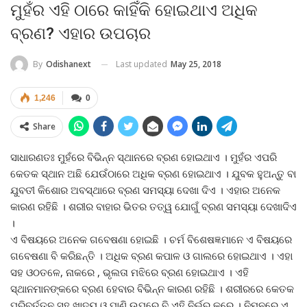
ମୁହଁର ଏହି ଠାରେ କାହିଁକି ହୋଇଥାଏ ଅଧିକ
ବ୍ରଣ? ଏହାର ଉପଚାର
Last updated
May 25, 2018
By
Odishanext
1,246
0
Share
ସାଧାରଣତଃ ମୁହଁରେ ବିଭିନ୍ନ ସ୍ଥାନରେ ବ୍ରଣ ହୋଇଥାଏ । ମୁହଁର ଏପରି
କେତକ ସ୍ଥାନ ଅଛି ଯେଉଁଠାରେ ଅଧିକ ବ୍ରଣ ହୋଇଥାଏ । ଯୁବକ ହୁଅନ୍ତୁ ବା
ଯୁବତୀ କିଶୋର ଅବସ୍ଥାରେ ବ୍ରଣ ସମସ୍ୟା ଦେଖା ଦିଏ । ଏହାର ଅନେକ
କାରଣ ରହିଛି । ଶରୀର ବାହାର ଭିତର ତତ୍ୱ ଯୋଗୁଁ ବ୍ରଣ ସମସ୍ୟା ଦେଖାଦିଏ
।
ଏ ବିଷୟରେ ଅନେକ ଗବେଷଣା ହୋଇଛି । ଚର୍ମ ବିଶେଷଜ୍ଞମାନେ ଏ ବିଷୟରେ
ଗବେଷଣା ବି କରିଛନ୍ତି । ଅଧିକ ବ୍ରଣ କପାଳ ଓ ଗାଲରେ ହୋଇଥାଏ । ଏହା
ସହ ଓଠତଳେ, ନାକରେ , ଭୃଲତା ମଝିରେ ବ୍ରଣ ହୋଇଥାଏ । ଏହି
ସ୍ଥାନମାନଙ୍କରେ ବ୍ରଣ ହେବାର ବିଭିନ୍ନ କାରଣ ରହିଛି । ଶରୀରରେ କେତକ
ପରିବର୍ତ୍ତନ ସହ ଖାଦ୍ୟ ଓ ପାଣି ଉପରେ ବି ଏହି ନିର୍ଭର କରେ । ନିମ୍ନରେ ଏ