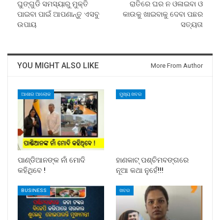
ଘୁଙ୍ଗୁଡି ସମସ୍ୟାରୁ ମୁକ୍ତି
ରାତିରେ ଘର ନ ଓଳାଇବା ଓ
ପାଇବା ପାଇଁ ଆପଣାନ୍ତୁ ଏସବୁ
କାଉକୁ ଖାଇବାକୁ ଦେବା ପଛର
ଉପାୟ
ସତ୍ୟତା
YOU MIGHT ALSO LIKE
More From Author
ଆଶାର ଆଲୋକ
ମୁଖ୍ୟ ଖବର
ପାଣ୍ଡିଆନଙ୍କ ନାଁ ମୋଦି
ହାଣକାଟ୍‌ ପଶ୍ଚିମବଙ୍ଗରେ
କହିଥିବେ !
ନୂଆ କଥା ନୁହେଁ!!!
BUSINESS
ଖବର