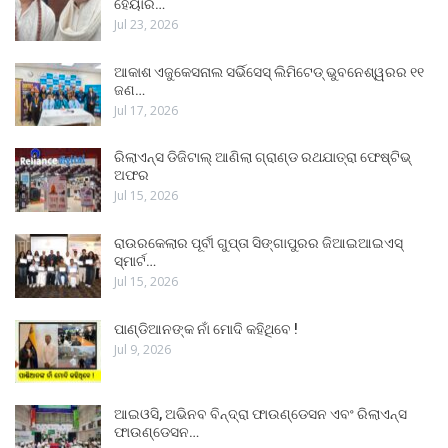
ହେୟାର…
Jul 23, 2026
ଆକାଶ ଏଜୁକେସନାଲ ସର୍ଭିସେସ୍ ଲିମିଟେଡ୍ ଭୁବନେଶ୍ୱରର ୧୧
ଜଣ…
Jul 17, 2026
ରିଲାଏନ୍ସ ଡିଜିଟାଲ୍ ଆଣିଲା ଗ୍ରାଣ୍ଡ ରଥଯାତ୍ରା ଫେଷ୍ଟିଭ୍
ଅଫର
Jul 15, 2026
ରାଉରକେଲାର ପୂର୍ବୀ ଗୁପ୍ତା ସିଙ୍ଗାପୁରର ଜିଆଇଆଇଏସ୍
ସ୍ମାର୍ଟ…
Jul 15, 2026
ପାଣ୍ଡିଆନଙ୍କ ନାଁ ମୋଦି କହିଥିବେ !
Jul 9, 2026
ଆଇଓସି, ଅଭିନବ ବିନ୍ଦ୍ରା ଫାଉଣ୍ଡେସନ ଏବଂ ରିଲାଏନ୍ସ
ଫାଉଣ୍ଡେସନ…