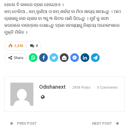
ହେଲେ ବି ନାକରେ ବ୍ରଣ ହୋଇଥାଏ ।
କମ୍‌ ତେଲିଆ , କମ୍‌ ଲୁଣିଆ ଓ କମ୍‌ ଶର୍କରା ବା ମିଠା ଖାଦ୍ୟ ଖାଆନ୍ତୁ । ଆଠ
ଗ୍ଲାସରୁ ବାର ଗ୍ଲାସ ବା ୨ରୁ ୩ ଲିଟର ପାଣି ପିଅନ୍ତୁ । ମୁହଁ କୁ ସଫା
କପଡାରେ ବାରମ୍ବାର ପୋଛନ୍ତୁ ବ୍ରଣ ସମସ୍ୟାରୁ ନିଶ୍ଚୟ ଅନେକାଂଶରେ
ମୁକ୍ତି ମିଳିବ ।
1,246
0
Share
Odishanext
2958 Posts
0 Comments
PREV POST
NEXT POST