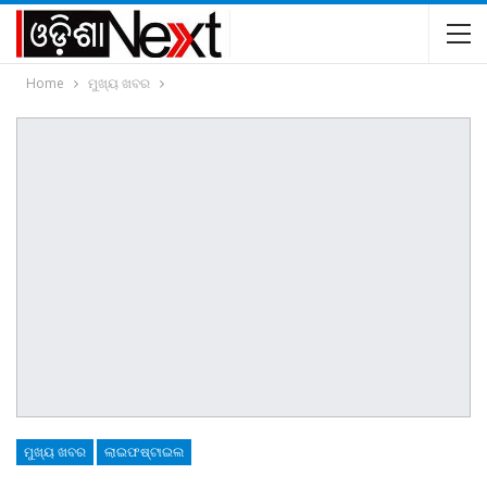
Home
ମୁଖ୍ୟ ଖବର
ମୁଖ୍ୟ ଖବର
ଲାଇଫଷ୍ଟାଇଲ