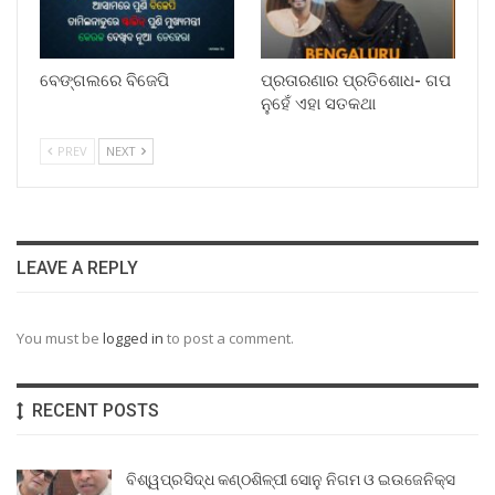
ବେଙ୍ଗଲରେ ବିଜେପି
ପ୍ରତାରଣାର ପ୍ରତିଶୋଧ- ଗପ
ନୁହେଁ ଏହା ସତକଥା
PREV
NEXT
LEAVE A REPLY
You must be
logged in
to post a comment.
RECENT POSTS
ବିଶ୍ୱପ୍ରସିଦ୍ଧ କଣ୍ଠଶିଳ୍ପୀ ସୋନୁ ନିଗମ ଓ ଇଉଜେନିକ୍ସ