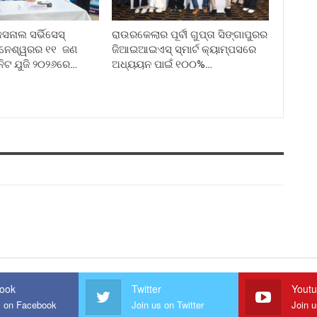
ନାଲ ସର୍ଭିସେସ୍
ରାଉରକେଲାର ପୂର୍ବୀ ଗୁପ୍ତା ସିଙ୍ଗାପୁରର
ୁବନେଶ୍ୱରର ୧୧ ଜଣ
ଜିଆଇଆଇଏସ୍ ସ୍ମାର୍ଟ କ୍ୟାମ୍ପସରେ
ନିଟ ଯୁଜି ୨୦୨୬ରେ…
ଅଧ୍ୟୟନ ପାଇଁ ୧୦୦%…
ook
Twitter
Yout
s on Facebook
Join us on Twitter
Join 