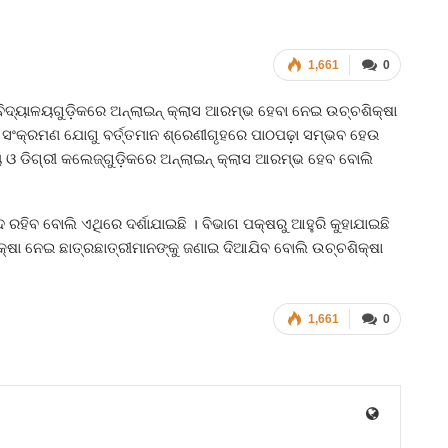
1,661
0
ଶ୍ୱବିଦ୍ୟାଳୟଗୁଡ଼ିକରେ ଅନ୍‍ଲାଇନ୍‍ କ୍ଲାସ ଆରମ୍ଭ ହେବା ନେଇ ଉଚ୍ଚଶିକ୍ଷା
ୋନା ସଂକ୍ରମଣ ଯୋଗୁ ବର୍ତ୍ତମାନ ଶ୍ରେଣୀଗୃହରେ ପାଠପଢ଼ା ସମ୍ଭବ ହେଉ
ୟ ଓ ଡିଗ୍ରୀ କଲେଜ୍‍ଗୁଡ଼ିକରେ ଅନ୍‍ଲାଇନ୍‍ କ୍ଲାସ ଆରମ୍ଭ ହେବ ବୋଲି
ନ୍ଦ ରହିବ ବୋଲି ଏଥିରେ ଦର୍ଶାଯାଇଛି । ବିଭାଗ ପକ୍ଷରୁ ଆହୁରି କୁହାଯାଇଛି
ୀକ୍ଷା ନେଇ ଛାତ୍ରଛାତ୍ରୀମାନଙ୍କୁ ଜଣାଇ ଦିଆଯିବ ବୋଲି ଉଚ୍ଚଶିକ୍ଷା
1,661
0