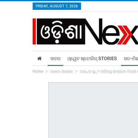
FRIDAY, AUGUST 7, 2026
ଖବର
ଓ୍ୱେବ ଷ୍ଟୋରିଜ୍‌ STORIES
ସତ-ମି
Home
ଆଶାର ଆଲୋକ
ଆସନ୍ତା ଜୁନ୍‍ ୧ ତାରିଖରୁ ରାଜ୍ୟରେ ଡିଗ୍