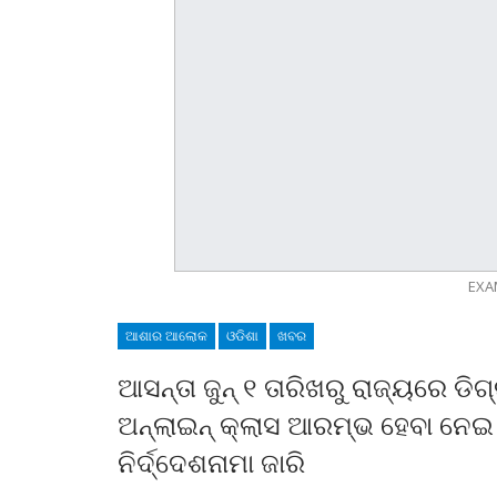
EXA
ଆଶାର ଆଲୋକ
ଓଡିଶା
ଖବର
ଆସନ୍ତା ଜୁନ୍‍ ୧ ତାରିଖରୁ ରାଜ୍ୟରେ ଡ
ଅନ୍‍ଲାଇନ୍‍ କ୍ଲାସ ଆରମ୍ଭ ହେବା ନେ
ନିର୍ଦ୍ଦେଶନାମା ଜାରି