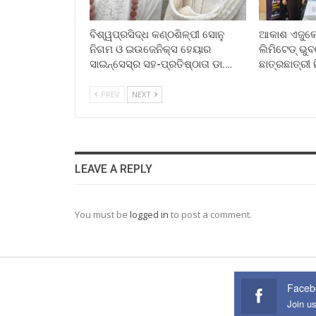
ବିଶ୍ୱପ୍ରସିଦ୍ଧ କଣ୍ଠଶିଳ୍ପୀ ସୋନୁ
ଆକାଶ ଏଜୁକେସ
ନିଗମ ଓ ଇଉଜେନିକ୍ସ ହେୟାର
ଲିମିଟେଡ୍ ଭ
ସାଇନ୍ସେସ୍ର ସହ-ପ୍ରତିଷ୍ଠାତା ଡା.…
ଛାତ୍ରଛାତ୍ରୀ 
PREV
NEXT
LEAVE A REPLY
You must be
logged in
to post a comment.
Faceb
Join u