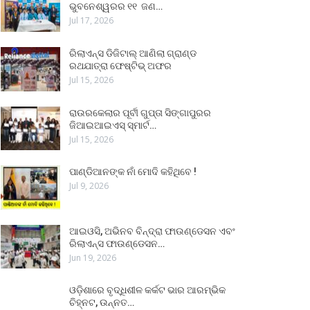
ଭୁବନେଶ୍ୱରର ୧୧ ଜଣ…
Jul 17, 2026
ରିଲାଏନ୍ସ ଡିଜିଟାଲ୍ ଆଣିଲା ଗ୍ରାଣ୍ଡ
ରଥଯାତ୍ରା ଫେଷ୍ଟିଭ୍ ଅଫର
Jul 15, 2026
ରାଉରକେଲାର ପୂର୍ବୀ ଗୁପ୍ତା ସିଙ୍ଗାପୁରର
ଜିଆଇଆଇଏସ୍ ସ୍ମାର୍ଟ…
Jul 15, 2026
ପାଣ୍ଡିଆନଙ୍କ ନାଁ ମୋଦି କହିଥିବେ !
Jul 9, 2026
ଆଇଓସି, ଅଭିନବ ବିନ୍ଦ୍ରା ଫାଉଣ୍ଡେସନ ଏବଂ
ରିଲାଏନ୍ସ ଫାଉଣ୍ଡେସନ…
Jun 19, 2026
ଓଡ଼ିଶାରେ ବୃଦ୍ଧିଶୀଳ କର୍କଟ ଭାର ଆରମ୍ଭିକ
ଚିହ୍ନଟ, ଉନ୍ନତ…