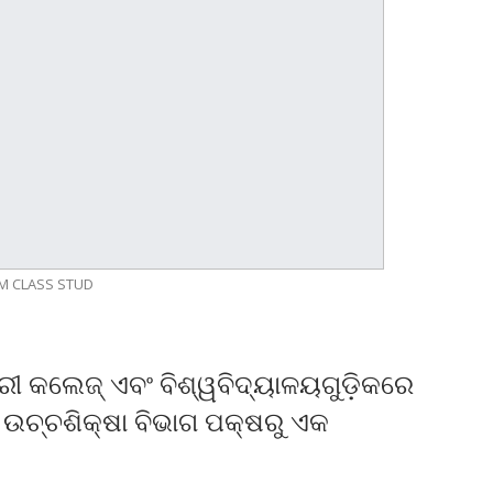
M CLASS STUD
ିଗ୍ରୀ କଲେଜ୍‍ ଏବଂ ବିଶ୍ୱବିଦ୍ୟାଳୟଗୁଡ଼ିକରେ
ଇ ଉଚ୍ଚଶିକ୍ଷା ବିଭାଗ ପକ୍ଷରୁ ଏକ