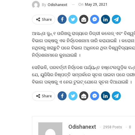
On
May 29, 2021
By
Odishanext
Share
ଆସନ୍ତା ଜୁନ୍‍ ୧ ତାରିଖରୁ ରାଜ୍ୟରେ ଡିଗ୍ରୀ କଲେଜ୍‍ ଏବଂ ବି
ବିଭାଗ ପକ୍ଷରୁ ଏକ ନିର୍ଦ୍ଦେଶନାମା ଜାରି କରାଯାଇଛି । କର
ନଥିବାରୁ ଖରାଛୁଟି ପରେ ବିଭାଗ ଅଧିନରେ ଥିବା ବିଶ୍ୱବିଦ୍ୟାଳ
ନିର୍ଦ୍ଦଶନାମାରେ କୁହାଯାଇଛି ।
ସେହିଭଳି, ପରବର୍ତ୍ତୀ ନିର୍ଦ୍ଦେଶ ପର୍ଯ୍ୟନ୍ତ ହଷ୍ଟେଲଗୁଡ଼ିକ ବ
ଯେ, ୟୁଜିସିର ନିଷ୍ପତ୍ତି ସମ୍ପର୍କରେ ସୂଚନା ପାଇବା ପରେ ପର
ବିଭାଗ ପକ୍ଷରୁ ଏ ନେଇ ଟୁଇଟ୍‍ ଯୋଗେ ସୂଚନା ଦିଆଯାଇଛି ।
Share
Odishanext
2958 Posts
0