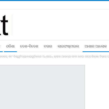
ଛ
ଓଡିଶା
ଦେଶ-ବିଦେଶ
ବଜାର
ଲାଇଫଷ୍ଟାଇଲ
ଆଶାର ଆଲୋକ
ରୀ କଲେଜ୍‍ ଏବଂ ବିଶ୍ୱବିଦ୍ୟାଳୟଗୁଡ଼ିକରେ ଅନ୍‍ଲାଇନ୍‍ କ୍ଲାସ ଆରମ୍ଭ ହେବା ନେଇ ଉଚ୍ଚଶିକ୍ଷା ବିଭାଗ ପକ