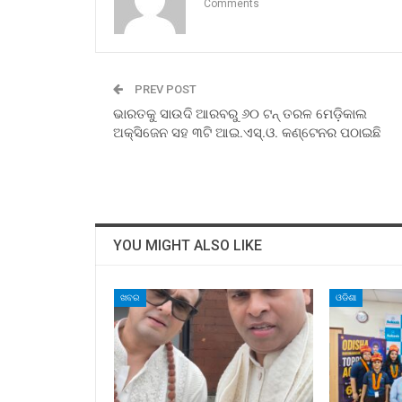
Comments
PREV POST
ଭାରତକୁ ସାଉଦି ଆରବରୁ ୬୦ ଟନ୍‌ ତରଳ ମେଡ଼ିକାଲ
ଅକ୍ସିଜେନ ସହ ୩ଟି ଆଇ.ଏସ୍‍.ଓ. କଣ୍ଟେନର ପଠାଇଛି
YOU MIGHT ALSO LIKE
ଖବର
ଓଡିଶା