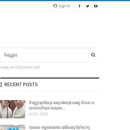
Sign In
ବିଶ୍ୱାସ
୍ଷରୁ ଏକ ନିର୍ଦ୍ଦେଶନାମା ଜାରି
RECENT POSTS
ବିଶ୍ୱପ୍ରସିଦ୍ଧ କଣ୍ଠଶିଳ୍ପୀ ସୋନୁ ନିଗମ ଓ
ଇଉଜେନିକ୍ସ ହେୟାର…
Jul 23, 2026
ଆକାଶ ଏଜୁକେସନାଲ ସର୍ଭିସେସ୍ ଲିମିଟେଡ୍