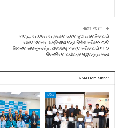
NEXT POST
ବାତ୍ୟା ସମୟରେ ସମୁଦ୍ରରେ ଉଚ୍ଚ ଜୁଆର ରୋକିବାପାଇଁ
ରାଜ୍ୟ ସରକାର ଶକ୍ତିଶାଳୀ ବନ୍ଧ ନିର୍ମାଣ କରିବେ-୧୦ଟି
ଜିଲ୍ଲାର ଉପକୂଳବର୍ତ୍ତୀ ଅଞ୍ଚଳକୁ ମଜବୁତ କରିବାପାଇଁ ୩୮୦
କିଲୋମିଟର ପର୍ଯ୍ୟନ୍ତ ସ୍ୱତନ୍ତ୍ର ବନ୍ଧ
More From Author
ଓଡିଶା