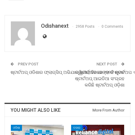
Odishanext
2958 Posts
0 Comments
PREV POST
NEXT POST
ଷ୍ଟାର୍ଟଅପ୍ ଓଡିଶାର ଫ୍ଲାଗ୍‌ସିପ୍ ଅଭିଯାନ ଷ୍ଟାର୍ଟଅପ ଯାତ୍ରା ଓ ଷ୍ଟାର୍
ଦ୍ୱିତୀୟ ଦିନରେ ୧୨୭ଟି ନୂତନ
ଷ୍ଟାର୍ଟଅପ୍ ଆଇଡିଆ ସଂଗ୍ରହ
କରିଛି ଷ୍ଟାର୍ଟଅପ୍ ଓଡ଼ିଶା
YOU MIGHT ALSO LIKE
More From Author
ଓଡିଶା
ବଜାର