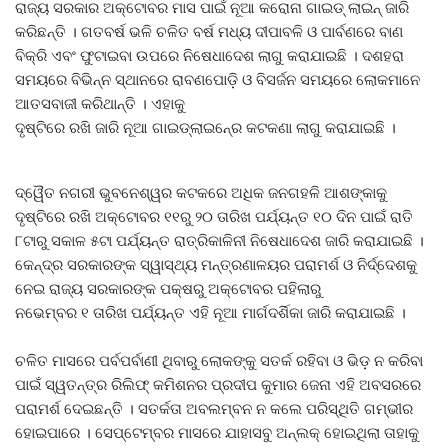
ରାଜ୍ୟ ସରକାର ଅକ୍ଟୋବର ମାସ ପାଇଁ ନୂଆ କରୋନା ଗାଇଡ୍‍ ଲାଇନ୍‍ ଜାରି
କରିଛନ୍ତି । ଗତବର୍ଷ ଭଳି ଚଳିତ ବର୍ଷ ମଧ୍ୟ ଦୀପାବଳି ଓ ପାର୍ବଣରେ ବାଣ
ବିକ୍ରି ଏବଂ ଫୁଟାଇବା ଉପରେ ନିଷେଧାଦେଶ ଲାଗୁ କରାଯାଇଛି । ଦଶହରା
ସମୟରେ ବିଭିନ୍ନ ସ୍ଥାନରେ ରାବଣପୋଡ଼ି ଓ ବିସର୍ଜନ ସମୟରେ ଲୋକମାନେ
ଆତସବାଜୀ କରିଥାନ୍ତି । ଏହାକୁ
ଦୃଷ୍ଟିରେ ରଖି ଜାରି ନୂଆ ଗାଇଡ୍‍ଲାଇନ୍‍ରେ କଟକଣା ଲାଗୁ କରାଯାଇଛି ।
ଦ୍ୱୈତ ନଗରୀ ଭୁବନେଶ୍ୱର କଟକରେ ଅଧିକ ଜନଗହଳି ଆଶଙ୍କାକୁ
ଦୃଷ୍ଟିରେ ରଖି ଅକ୍ଟୋବର ୧୧ରୁ ୨୦ ତାରିଖ ପର୍ଯ୍ୟନ୍ତ ୧୦ ଦିନ ପାଇଁ ରାତି
୮ଟାରୁ ସକାଳ ୫ଟା ପର୍ଯ୍ୟନ୍ତ ରାତ୍ରିକାଳିନୀ ନିଷେଧାଦେଶ ଜାରି କରାଯାଇଛି ।
କେନ୍ଦ୍ର ସରକାରଙ୍କ ସ୍ୱାସ୍ଥ୍ୟ ମନ୍ତ୍ରଣାଳୟର ପରାମର୍ଶ ଓ ନିର୍ଦ୍ଦେଶକୁ
ନେଇ ରାଜ୍ୟ ସରକାରଙ୍କ ପକ୍ଷରୁ ଅକ୍ଟୋବର ପହିଲାରୁ
ନଭେମ୍ବର ୧ ତାରିଖ ପର୍ଯ୍ୟନ୍ତ ଏହି ନୂଆ ମାର୍ଗଦର୍ଶିକା ଜାରି କରାଯାଇଛି ।
ଚଳିତ ମାସରେ ପର୍ବପର୍ବାଣୀ ଥିବାରୁ ଲୋକଙ୍କୁ ସତର୍କ ରହିବା ଓ ଭିଡ଼ ନ କରିବା
ପାଇଁ ସ୍ୱତନ୍ତ୍ର ରିଲିଫ୍‍ କମିଶନର ପ୍ରଦୀପ କୁମାର ଜେନା ଏହି ଅବସରରେ
ପରାମର୍ଶ ଦେଇଛନ୍ତି । ସତର୍କତା ଅବଲମ୍ବନ ନ କଲେ ପରିସ୍ଥିତି ଗମ୍ଭୀର
ହୋଇପାରେ । ସେପ୍ଟେମ୍ବର ମାସରେ ଯାହାସବୁ ଅନ୍‍ଲକ୍‍ ହୋଇଥିଲା ତାହାକୁ