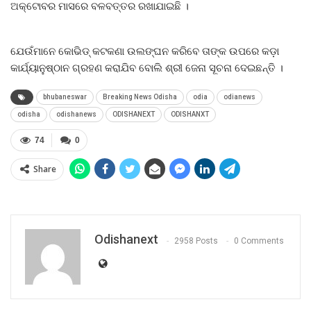
ଅକ୍ଟୋବର ମାସରେ ବଳବତ୍ତର ରଖାଯାଇଛି ।
ଯେଉଁମାନେ କୋଭିଡ୍‍ କଟକଣା ଉଲଙ୍ଘନ କରିବେ ତାଙ୍କ ଉପରେ କଡ଼ା
କାର୍ଯ୍ୟାନୁଷ୍ଠାନ ଗ୍ରହଣ କରାଯିବ ବୋଲି ଶ୍ରୀ ଜେନା ସୂଚନା ଦେଇଛନ୍ତି ।
bhubaneswar
Breaking News Odisha
odia
odianews
odisha
odishanews
ODISHANEXT
ODISHANXT
74
0
Share
Odishanext
2958 Posts
0 Comments