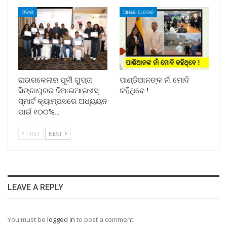
ଓଡିଶା
ଆଶାର ଆଲୋକ
ରାଉରକେଲାର ପୂର୍ବୀ ଗୁପ୍ତା
ପାଣ୍ଡିଆନଙ୍କ ନାଁ ମୋଦି
ସିଙ୍ଗାପୁରର ଜିଆଇଆଇଏସ୍
କହିଥିବେ !
ସ୍ମାର୍ଟ କ୍ୟାମ୍ପସରେ ଅଧ୍ୟୟନ
ପାଇଁ ୧୦୦%…
PREV
NEXT
LEAVE A REPLY
You must be
logged in
to post a comment.