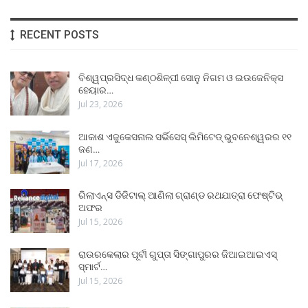
RECENT POSTS
ବିଶ୍ୱପ୍ରସିଦ୍ଧ କଣ୍ଠଶିଳ୍ପୀ ସୋନୁ ନିଗମ ଓ ଇଉଜେନିକ୍ସ
ହେୟାର…
Jul 23, 2026
ଆକାଶ ଏଜୁକେସନାଲ ସର୍ଭିସେସ୍ ଲିମିଟେଡ୍ ଭୁବନେଶ୍ୱରର ୧୧
ଜଣ…
Jul 17, 2026
ରିଲାଏନ୍ସ ଡିଜିଟାଲ୍ ଆଣିଲା ଗ୍ରାଣ୍ଡ ରଥଯାତ୍ରା ଫେଷ୍ଟିଭ୍
ଅଫର
Jul 15, 2026
ରାଉରକେଲାର ପୂର୍ବୀ ଗୁପ୍ତା ସିଙ୍ଗାପୁରର ଜିଆଇଆଇଏସ୍
ସ୍ମାର୍ଟ…
Jul 15, 2026