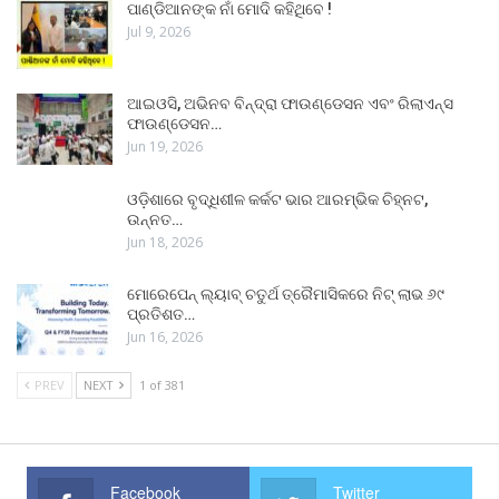
ପାଣ୍ଡିଆନଙ୍କ ନାଁ ମୋଦି କହିଥିବେ !
Jul 9, 2026
ଆଇଓସି, ଅଭିନବ ବିନ୍ଦ୍ରା ଫାଉଣ୍ଡେସନ ଏବଂ ରିଲାଏନ୍ସ
ଫାଉଣ୍ଡେସନ…
Jun 19, 2026
ଓଡ଼ିଶାରେ ବୃଦ୍ଧିଶୀଳ କର୍କଟ ଭାର ଆରମ୍ଭିକ ଚିହ୍ନଟ,
ଉନ୍ନତ…
Jun 18, 2026
ମୋରେପେନ୍ ଲ୍ୟାବ୍ ଚତୁର୍ଥ ତ୍ରୈମାସିକରେ ନିଟ୍ ଲାଭ ୬୯
ପ୍ରତିଶତ…
Jun 16, 2026
PREV
NEXT
1 of 381
Facebook
Twitter