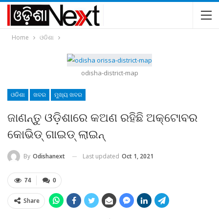
Home
ଓଡିଶା
odisha-district-map
ଓଡିଶା
ଖବର
ମୁଖ୍ୟ ଖବର
ଜାଣନ୍ତୁ ଓଡ଼ିଶାରେ କଅଣ ରହିଛି ଅକ୍ଟୋବର
କୋଭିଡ୍‌ ଗାଇଡ୍‌ ଲାଇନ୍‌
Last updated
Oct 1, 2021
By
Odishanext
74
0
Share