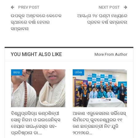
PREV POST
NEXT POST
ଉପକୂଳ ଅଞ୍ଚଳରେ କେତେକ
ଆସନ୍ତା ୨୪ ଘଣ୍ଟା ମଧ୍ୟରେ
ସ୍ଥାନରେ ବର୍ଷା ହେବାର
ପ୍ରବଳ ବର୍ଷ ସମ୍ଭାବନା
ସମ୍ଭାବନା
YOU MIGHT ALSO LIKE
More From Author
ଖବର
ଓଡିଶା
ବିଶ୍ୱପ୍ରସିଦ୍ଧ କଣ୍ଠଶିଳ୍ପୀ
ଆକାଶ ଏଜୁକେସନାଲ ସର୍ଭିସେସ୍
ସୋନୁ ନିଗମ ଓ ଇଉଜେନିକ୍ସ
ଲିମିଟେଡ୍ ଭୁବନେଶ୍ୱରର ୧୧
ହେୟାର ସାଇନ୍ସେସ୍ର ସହ-
ଜଣ ଛାତ୍ରଛାତ୍ରୀ ନିଟ ଯୁଜି
ପ୍ରତିଷ୍ଠାତା ଡା.…
୨୦୨୬ରେ…