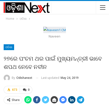
Home
ଓଡିଶା
Naveen
ଓଡିଶା
୨୭ରେ ପଂଚମ ଥର ପାଇଁ ମୁଖ୍ୟମନ୍ତ୍ରୀ ଭାବେ
ଶପଥ ନେବେ ନବୀନ
Last updated
May 24, 2019
By
Odishanext
673
0
Share