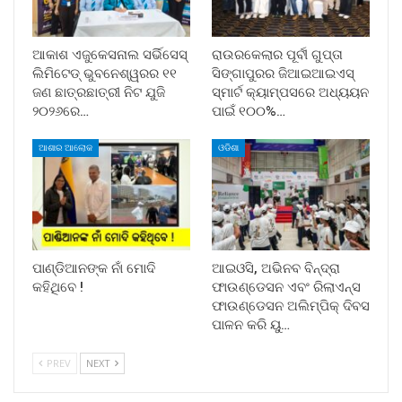
ଆକାଶ ଏଜୁକେସନାଲ ସର୍ଭିସେସ୍
ରାଉରକେଲାର ପୂର୍ବୀ ଗୁପ୍ତା
ଲିମିଟେଡ୍ ଭୁବନେଶ୍ୱରର ୧୧
ସିଙ୍ଗାପୁରର ଜିଆଇଆଇଏସ୍
ଜଣ ଛାତ୍ରଛାତ୍ରୀ ନିଟ ଯୁଜି
ସ୍ମାର୍ଟ କ୍ୟାମ୍ପସରେ ଅଧ୍ୟୟନ
୨୦୨୬ରେ…
ପାଇଁ ୧୦୦%…
ଆଶାର ଆଲୋକ
ଓଡିଶା
ପାଣ୍ଡିଆନଙ୍କ ନାଁ ମୋଦି
ଆଇଓସି, ଅଭିନବ ବିନ୍ଦ୍ରା
କହିଥିବେ !
ଫାଉଣ୍ଡେସନ ଏବଂ ରିଲାଏନ୍ସ
ଫାଉଣ୍ଡେସନ ଅଲିମ୍ପିକ୍ ଦିବସ
ପାଳନ କରି ୟୁ…
PREV
NEXT