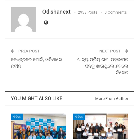
Odishanext
2958 Posts
0 Comments
PREV POST
NEXT POST
କେନ୍ଦ୍ରରେ ମୋଦି, ଓଡିଶାରେ
ଖାଦ୍ୟ ପ୍ରିୟ ଗମା ପହଲବାନ
ନବୀନ
ଦିନକୁ ଖାଉଥିଲେ ୬କିଲୋ
ଚିକେନ
YOU MIGHT ALSO LIKE
More From Author
ଓଡିଶା
ଓଡିଶା