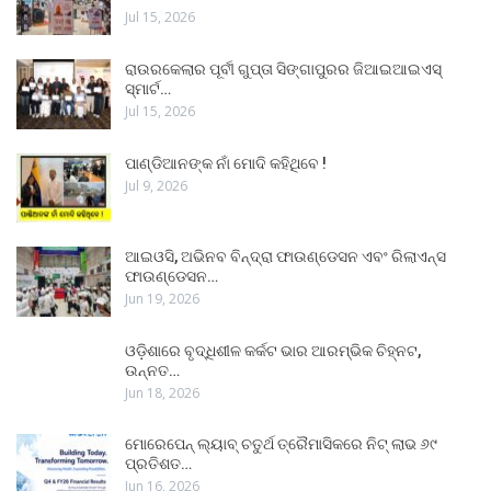
Jul 15, 2026
ରାଉରକେଲାର ପୂର୍ବୀ ଗୁପ୍ତା ସିଙ୍ଗାପୁରର ଜିଆଇଆଇଏସ୍
ସ୍ମାର୍ଟ…
Jul 15, 2026
ପାଣ୍ଡିଆନଙ୍କ ନାଁ ମୋଦି କହିଥିବେ !
Jul 9, 2026
ଆଇଓସି, ଅଭିନବ ବିନ୍ଦ୍ରା ଫାଉଣ୍ଡେସନ ଏବଂ ରିଲାଏନ୍ସ
ଫାଉଣ୍ଡେସନ…
Jun 19, 2026
ଓଡ଼ିଶାରେ ବୃଦ୍ଧିଶୀଳ କର୍କଟ ଭାର ଆରମ୍ଭିକ ଚିହ୍ନଟ,
ଉନ୍ନତ…
Jun 18, 2026
ମୋରେପେନ୍ ଲ୍ୟାବ୍ ଚତୁର୍ଥ ତ୍ରୈମାସିକରେ ନିଟ୍ ଲାଭ ୬୯
ପ୍ରତିଶତ…
Jun 16, 2026