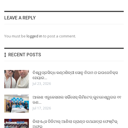
LEAVE A REPLY
You must be
logged in
to post a comment.
RECENT POSTS
ବିଶ୍ୱପ୍ରସିଦ୍ଧ କଣ୍ଠଶିଳ୍ପୀ ସୋନୁ ନିଗମ ଓ ଇଉଜେନିକ୍ସ
ହେୟାର…
Jul 23, 2026
ଆକାଶ ଏଜୁକେସନାଲ ସର୍ଭିସେସ୍ ଲିମିଟେଡ୍ ଭୁବନେଶ୍ୱରର ୧୧
ଜଣ…
Jul 17, 2026
ରିଲାଏନ୍ସ ଡିଜିଟାଲ୍ ଆଣିଲା ଗ୍ରାଣ୍ଡ ରଥଯାତ୍ରା ଫେଷ୍ଟିଭ୍
ଅଫର