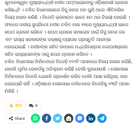
ଭୁବନେଶ୍ୱର: ମୁଖ୍ୟମନ୍ତ୍ରୀ ନବୀନ ପଟ୍ଟନାୟକଙ୍କୁ ଓଡ଼ିଶାବାସୀ ଗ୍ରହଣ
କରିଛନ୍ତି । ଚଳିତ ବିଧାନସଭାରେ ବିଜୁ ଜନତା ଦଳ ପୁଣି ଥରେ ଐତିହାସିକ
ବିଜୟ ହାସଲ କରିଛି । ବିଜେଡି କ୍ରମାଗତ ଭାବେ ୫ମ ଥର ବିଜୟୀ ହୋଇଛି ।
ଫଳରେ ଦଳୀୟ ସୁପ୍ରିମୋ ନବୀନ ଚଳିତ ମାସ ୨୭ରେ ମୁଖ୍ୟମନ୍ତ୍ରୀ ଭାବେ
ଶପଥ ଗ୍ରହଣ କରିବେ । ଶପଥ ଗ୍ରହଣ ସମାରୋହ ପାଇଁ ବିଜୁ ଜନତା ଦଳ
ଏବଂ ରାଜ୍ୟ ସରକାରଙ୍କ ପକ୍ଷରୁ ବ୍ୟାପକ ପ୍ରସ୍ତୁତି ଆରମ୍ଭ
ହୋଇଯାଇଛି । ନବୀନଙ୍କ ସହିତ ତାଙ୍କର ମନ୍ତ୍ରିମଣ୍ଡଳ ଗୋପନୀୟତାର
ସହିତ ରାଜ୍ୟପାଳଙ୍କ ଠାରୁ ଶପଥ ଗ୍ରହଣ କରିବେ ।
ଚଳିତ ବିଧାନସଭା ନିର୍ବାଚନରେ ବିଜେଡ଼ି ୧୧୨ଟି ଆସନରେ ବିଜୟ ହାସଲ କରିଛି,
ଯାହାକି ପୂର୍ବର ରେକର୍ଡକୁ ଅତିକ୍ରମ କରିଛି ବୋଲି କୁହାଯାଉଛି । ଲୋକସଭା
ନିର୍ବାଚନରେ ବିଜେଡି ଯେଭଳି ପ୍ରଦର୍ଶନ କରିବ ବୋଲି ଆଶା କରିଥିଲା, ତାହା
ହୋଇପାରି ନାହିଁ । ଓଡ଼ିଶାରେ ଲୋକସଭା ନର୍ବାଚନରେ ବିଜେଡିକୁ ୧୩ଟି ଆସନ
ମିଳିଛି ।
673
0
Share