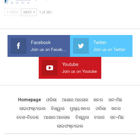
PREV
NEXT
1 of 381
Facebook
Twitter
Join us on Facebook
Join us on Twitter
Youtube
Join us on Youtube
Homepage
ଓଡିଶା
ଆଶାର ଆଲୋକ
ଖବର
ସତ-ମିଛ
ଲାଇଫଷ୍ଟାଇଲ
ବିଶ୍ୱାସ
ମୁଖ୍ୟ ଖବର
ଓଡିଶା
ଖବର
ଦେଶ-ବିଦେଶ
ଆଶାର ଆଲୋକ
ବିଶ୍ୱାସ
ବଜାର
ସତ-ମିଛ
ଲାଇଫଷ୍ଟାଇଲ