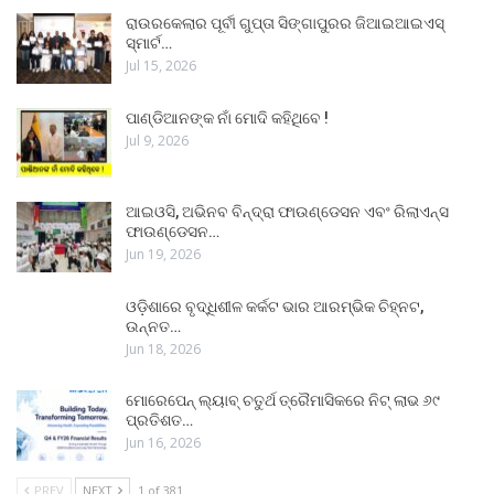
ରାଉରକେଲାର ପୂର୍ବୀ ଗୁପ୍ତା ସିଙ୍ଗାପୁରର ଜିଆଇଆଇଏସ୍
ସ୍ମାର୍ଟ…
Jul 15, 2026
ପାଣ୍ଡିଆନଙ୍କ ନାଁ ମୋଦି କହିଥିବେ !
Jul 9, 2026
ଆଇଓସି, ଅଭିନବ ବିନ୍ଦ୍ରା ଫାଉଣ୍ଡେସନ ଏବଂ ରିଲାଏନ୍ସ
ଫାଉଣ୍ଡେସନ…
Jun 19, 2026
ଓଡ଼ିଶାରେ ବୃଦ୍ଧିଶୀଳ କର୍କଟ ଭାର ଆରମ୍ଭିକ ଚିହ୍ନଟ,
ଉନ୍ନତ…
Jun 18, 2026
ମୋରେପେନ୍ ଲ୍ୟାବ୍ ଚତୁର୍ଥ ତ୍ରୈମାସିକରେ ନିଟ୍ ଲାଭ ୬୯
ପ୍ରତିଶତ…
Jun 16, 2026
PREV
NEXT
1 of 381