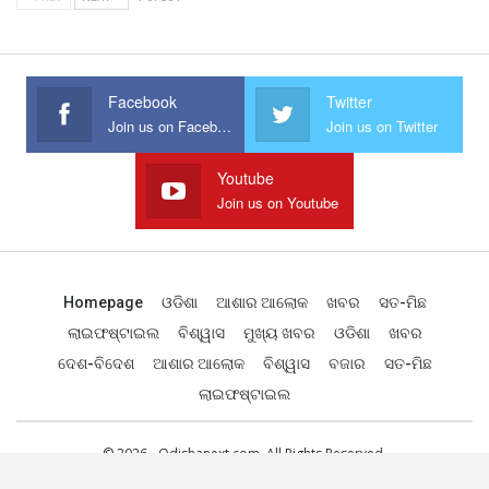
Facebook
Twitter
Join us on Facebook
Join us on Twitter
Youtube
Join us on Youtube
Homepage
ଓଡିଶା
ଆଶାର ଆଲୋକ
ଖବର
ସତ-ମିଛ
ଲାଇଫଷ୍ଟାଇଲ
ବିଶ୍ୱାସ
ମୁଖ୍ୟ ଖବର
ଓଡିଶା
ଖବର
ଦେଶ-ବିଦେଶ
ଆଶାର ଆଲୋକ
ବିଶ୍ୱାସ
ବଜାର
ସତ-ମିଛ
ଲାଇଫଷ୍ଟାଇଲ
© 2026 - Odishanext.com. All Rights Reserved.
Designed by
Web Odisha