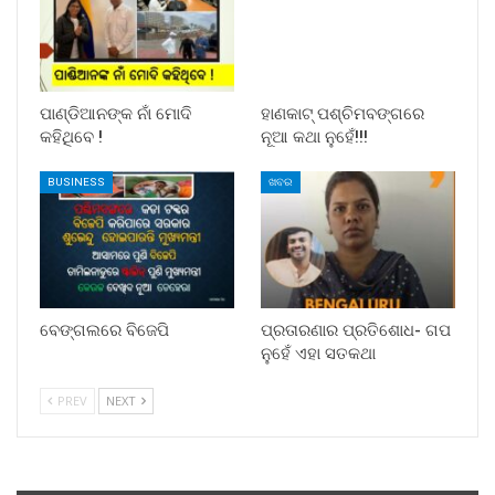
ପାଣ୍ଡିଆନଙ୍କ ନାଁ ମୋଦି
ହାଣକାଟ୍‌ ପଶ୍ଚିମବଙ୍ଗରେ
କହିଥିବେ !
ନୂଆ କଥା ନୁହେଁ!!!
BUSINESS
ଖବର
ବେଙ୍ଗଲରେ ବିଜେପି
ପ୍ରତାରଣାର ପ୍ରତିଶୋଧ- ଗପ
ନୁହେଁ ଏହା ସତକଥା
PREV
NEXT