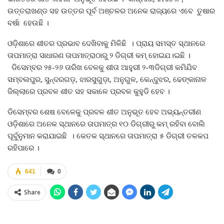
ଉତ୍ତରାଖଣ୍ଡ ସହ ଉତ୍ତର ପୂର୍ବ ଅଞ୍ଚଳର ଅନେକ ରାଜ୍ୟରେ ଏବେ ତୁଷାର
ବର୍ଷା ହେଉଛି ।
ଓଡ଼ିଶାରେ ଶୀତର ପ୍ରଭାବ ଦେଖିବାକୁ ମିଳିଛି । ପ୍ରାୟ ସମସ୍ତ ସ୍ଥାନରେ
ତାପମାତ୍ରା ସାଧାରଣ ତାପମାତ୍ରାଠାରୁ ୨ ଡିଗ୍ରୀ କମ୍‌ ହୋଇଯ।ଇଛି ।
ଡିସେମ୍ବର ୨୫-୨୬ ତାରିଖ ବେଳକୁ ଶୀତା ଆହୁରୀ ୨-୩ଡିଗ୍ରୀ କମିଯିବ
ସମ୍ବଲପୁର, ସୁନ୍ଦରଗଡ଼, ଝାରସୁଗୁଡ଼ା, ଅନୁଗୁଳ, କେନ୍ଦୁଝର, ଢେଙ୍କାନାଳ
ଜିଲ୍ଲାରେ ପ୍ରବଳ ଶୀତ ସହ ସକାଳେ ପ୍ରବଳ କୁହୁଡି ହେବ ।
ଡିସେମ୍ବର ଶେଷ ବେଳେକୁ ପ୍ରବଳ ଶୀତ ଅନୁଭୂତ ହେବ ଅଭ୍ୟନ୍ତରୀଣ
ଓଡ଼ିଶାରେ ଅନେକ ସ୍ଥାନରେ ତାପମାତ୍ର ୧୦ ଡିଗ୍ରୀରୁ କମ୍‌ ରହିବା ବୋଲି
ପୂର୍ବୁନୁମାନ କରାଯାଇଛି । କେତକ ସ୍ଥାନରେ ତାପମାତ୍ରା ୫ ଡିଗ୍ରୀ ତଳକପ
ରହିପାରେ ।
641
0
Share