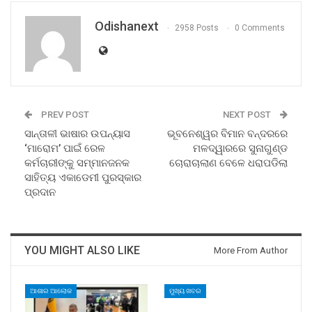
Odishanext
2958 Posts
0 Comments
PREV POST
NEXT POST
ସାନ୍ତାଳୀ ଭାଷାର ଉପନ୍ୟାସ
ଭୂବନେଶ୍ୱର ବିମାନ ବନ୍ଦରରେ
‘ମାରୋମ’ ପାଇଁ ରେଳ
ମଳଦ୍ୱାରରେ ସୁନାଗୁଣ୍ଡ
କର୍ମଚାରୀଙ୍କୁ ସମ୍ମାନଜନକ
ଚୋରାଚାଲାଣ ବେଳେ ଧରାପଡିଲା
ସାହିତ୍ୟ ଏକାଡେମୀ ପୁରସ୍କାର
ପ୍ରଦାନ
YOU MIGHT ALSO LIKE
More From Author
ଆଶାର ଆଲୋକ
ମୁଖ୍ୟ ଖବର