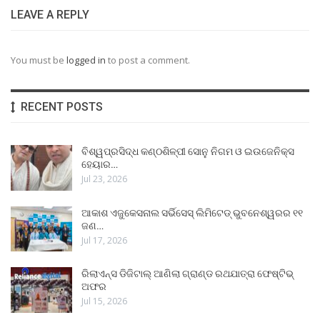
LEAVE A REPLY
You must be
logged in
to post a comment.
RECENT POSTS
ବିଶ୍ୱପ୍ରସିଦ୍ଧ କଣ୍ଠଶିଳ୍ପୀ ସୋନୁ ନିଗମ ଓ ଇଉଜେନିକ୍ସ
ହେୟାର…
Jul 23, 2026
ଆକାଶ ଏଜୁକେସନାଲ ସର୍ଭିସେସ୍ ଲିମିଟେଡ୍ ଭୁବନେଶ୍ୱରର ୧୧
ଜଣ…
Jul 17, 2026
ରିଲାଏନ୍ସ ଡିଜିଟାଲ୍ ଆଣିଲା ଗ୍ରାଣ୍ଡ ରଥଯାତ୍ରା ଫେଷ୍ଟିଭ୍
ଅଫର
Jul 15, 2026