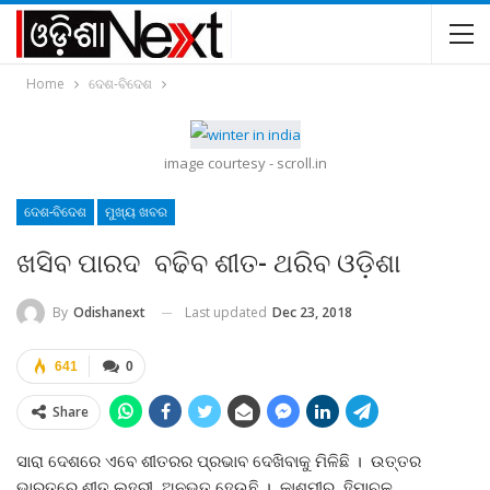
Home
ଦେଶ-ବିଦେଶ
image courtesy - scroll.in
ଦେଶ-ବିଦେଶ
ମୁଖ୍ୟ ଖବର
ଖସିବ ପାରଦ ବଢିବ ଶୀତ- ଥରିବ ଓଡ଼ିଶା
Last updated
Dec 23, 2018
By
Odishanext
641
0
Share
ସାରା ଦେଶରେ ଏବେ ଶୀତରର ପ୍ରଭାବ ଦେଖିବାକୁ ମିଳିଛି । ଉତ୍ତର
ଭାରତରେ ଶୀତ ଲହରୀ ଅନୁଭୂତ ହେଉଛି । କାଶ୍ମୀର, ହିମାଚଳ ,