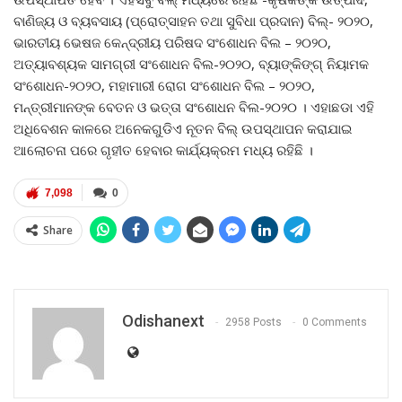
ବାଣିଜ୍ୟ ଓ ବ୍ୟବସାୟ (ପ୍ରୋତ୍ସାହନ ତଥା ସୁବିଧା ପ୍ରଦାନ) ବିଲ୍‍- ୨୦୨୦,
ଭାରତୀୟ ଭେଷଜ କେନ୍ଦ୍ରୀୟ ପରିଷଦ ସଂଶୋଧନ ବିଲ – ୨୦୨୦,
ଅତ୍ୟାବଶ୍ୟକ ସାମଗ୍ରୀ ସଂଶୋଧନ ବିଲ-୨୦୨୦, ବ୍ୟାଙ୍କିଙ୍ଗ୍‍ ନିୟାମକ
ସଂଶୋଧନ-୨୦୨୦, ମହାମାରୀ ରୋଗ ସଂଶୋଧନ ବିଲ – ୨୦୨୦,
ମନ୍ତ୍ରୀମାନଙ୍କ ବେତନ ଓ ଭତ୍ତା ସଂଶୋଧନ ବିଲ-୨୦୨୦ । ଏହାଛଡା ଏହି
ଅଧିବେଶନ କାଳରେ ଅନେକଗୁଡିଏ ନୂତନ ବିଲ୍‍ ଉପସ୍ଥାପନ କରାଯାଇ
ଆଲୋଚନା ପରେ ଗୃହୀତ ହେବାର କାର୍ଯ୍ୟକ୍ରମ ମଧ୍ୟ ରହିଛି ।
7,098
0
Share
Odishanext
2958 Posts
0 Comments