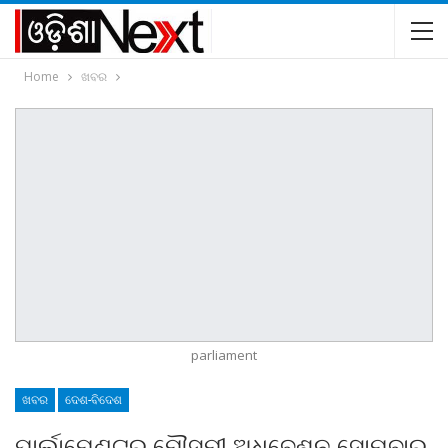
Home
ଖବର
parliament
ଖବର
ଦେଶ-ବିଦେଶ
ପାର୍ଲାମେଣ୍ଟର ମୌସୁମୀ ଅଧିବେଶନ ସୋମବାର