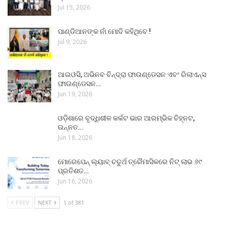
Jul 15, 2026
ପାଣ୍ଡିଆନଙ୍କ ନାଁ ମୋଦି କହିଥିବେ !
Jul 9, 2026
ଆଇଓସି, ଅଭିନବ ବିନ୍ଦ୍ରା ଫାଉଣ୍ଡେସନ ଏବଂ ରିଲାଏନ୍ସ
ଫାଉଣ୍ଡେସନ…
Jun 19, 2026
ଓଡ଼ିଶାରେ ବୃଦ୍ଧିଶୀଳ କର୍କଟ ଭାର ଆରମ୍ଭିକ ଚିହ୍ନଟ,
ଉନ୍ନତ…
Jun 18, 2026
ମୋରେପେନ୍ ଲ୍ୟାବ୍ ଚତୁର୍ଥ ତ୍ରୈମାସିକରେ ନିଟ୍ ଲାଭ ୬୯
ପ୍ରତିଶତ…
Jun 16, 2026
PREV
NEXT
1 of 381