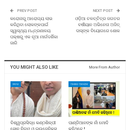
PREV POST
NEXT POST
କରୋନାରୁ ଆରୋଗ୍ୟ ଲାଭ
ଓଡ଼ିଆ ଚଳଚ୍ଚିତ୍ର ଜଗତର
କରିଥିବା ଲୋକଙ୍କପାଇଁ
ବର୍ଷୀୟାନ ଅଭିନେତା ଅଜିତ୍‌
ସ୍ୱାସ୍ଥ୍ୟ ମନ୍ତ୍ରଣାଳୟ
ଦାସ୍‌ଙ୍କ ବିୟୋଗରେ ଶୋକ
ପକ୍ଷରୁ ଏକ ନୂଆ ମାର୍ଗଦର୍ଶିକା
ଜାରି
YOU MIGHT ALSO LIKE
More From Author
ଖବର
ଆଶାର ଆଲୋକ
ବିଶ୍ୱପ୍ରସିଦ୍ଧ କଣ୍ଠଶିଳ୍ପୀ
ପାଣ୍ଡିଆନଙ୍କ ନାଁ ମୋଦି
ସୋନୁ ନିଗମ ଓ ଇଉଜେନିକ୍ସ
କହିଥିବେ !