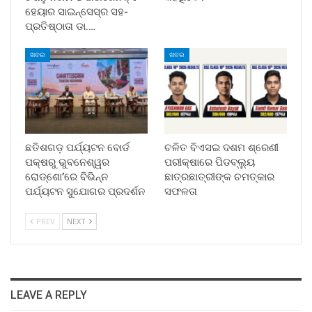
ହେୟାର ସାଇନ୍ସେସ୍ର ସହ-
ପ୍ରତିଷ୍ଠାତା ଡା.…
ଖବର
ଖବର
ଛତିଶଗଡ଼ ପର୍ଯ୍ୟଟନ ବୋର୍ଡ
ଚଳିତ ବିଏସଇ ଦଶମ ଶ୍ରେଣୀ
ପକ୍ଷରୁ ଭୁବନେଶ୍ୱର
ପରୀକ୍ଷାରେ ପିଡବ୍ଲ୍ୟୁ
ରୋଡ୍‌ଶୋ’ରେ ବିଭିନ୍ନ
ଛାତ୍ରଛାତ୍ରୀଙ୍କ ଚମତ୍କାର
ପର୍ଯ୍ୟଟନ ସୁଯୋଗର ପ୍ରଦର୍ଶନ
ସଫଳତା
PREV
NEXT
LEAVE A REPLY