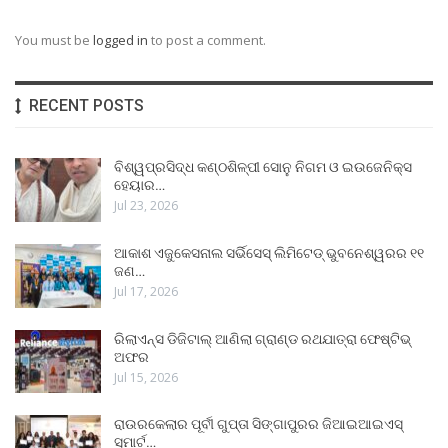
You must be
logged in
to post a comment.
RECENT POSTS
ବିଶ୍ୱପ୍ରସିଦ୍ଧ କଣ୍ଠଶିଳ୍ପୀ ସୋନୁ ନିଗମ ଓ ଇଉଜେନିକ୍ସ
ହେୟାର…
Jul 23, 2026
ଆକାଶ ଏଜୁକେସନାଲ ସର୍ଭିସେସ୍ ଲିମିଟେଡ୍ ଭୁବନେଶ୍ୱରର ୧୧
ଜଣ…
Jul 17, 2026
ରିଲାଏନ୍ସ ଡିଜିଟାଲ୍ ଆଣିଲା ଗ୍ରାଣ୍ଡ ରଥଯାତ୍ରା ଫେଷ୍ଟିଭ୍
ଅଫର
Jul 15, 2026
ରାଉରକେଲାର ପୂର୍ବୀ ଗୁପ୍ତା ସିଙ୍ଗାପୁରର ଜିଆଇଆଇଏସ୍
ସ୍ମାର୍ଟ…