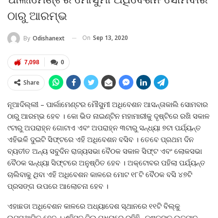
ଠାରୁ ଆରମ୍ଭ
On
Sep 13, 2020
By
Odishanext
7,098
0
Share
ନୂଆଦିଲ୍ଲୀ – ପାର୍ଲାମେଣ୍ଟର ମୌସୁମୀ ଅଧିବେଶନ ଆସନ୍ତାକାଲି ସୋମବାର
ଠାରୁ ଆରମ୍ଭ ହେବ । କୋ ଭିଡ ନାଇଣ୍ଟିନ ମହାମାରୀକୁ ଦୃଷ୍ଟିରେ ରଖି ସକାଳ
୯ଟାରୁ ଅପରାହ୍ନ ଗୋଟାଏ ଏବଂ ଅପରାହ୍ନ ୩ଟାରୁ ସନ୍ଧ୍ୟା ୭ଟା ପର୍ଯ୍ୟନ୍ତ
ଏହିଭଳି ଦୁଇଟି ସିଫ୍ଟରେ ଏହି ଅଧିବେଶନ ବସିବ । ତେବେ ପ୍ରଥମ ଦିନ
ବ୍ୟତୀତ ଅନ୍ୟ ସବୁଦିନ ରାଜ୍ୟସଭା ବୈଠକ ସକାଳ ସିଫ୍ଟ ଏବଂ ଲୋକସଭା
ବୈଠକ ସନ୍ଧ୍ୟା ସିଫ୍ଟରେ ଅନୁଷ୍ଠିତ ହେବ । ଅକ୍ଟୋବର ପହିଲା ପର୍ଯ୍ୟନ୍ତ
ଚାଲିବାକୁ ଥିବା ଏହି ଅଧିବେଶନ କାଳରେ ମୋଟ ୧୮ଟି ବୈଠକ ବସି ୪୭ଟି
ପ୍ରସଙ୍ଗ ଉପରେ ଆଲୋଚନା ହେବ ।
ଏହାଛଡା ଅଧିବେଶନ କାଳରେ ଅଧ୍ୟାଦେଶ ସ୍ଥାନରେ ୧୧ଟି ବିଲ୍‍କୁ
ଉପସ୍ଥାପିତ ହେବ । ଏହିସବୁ ବିଲ୍‍ ମଧ୍ୟରେ ରହିଛି -କୃଷକଙ୍କ ଉତ୍ପାଦ,