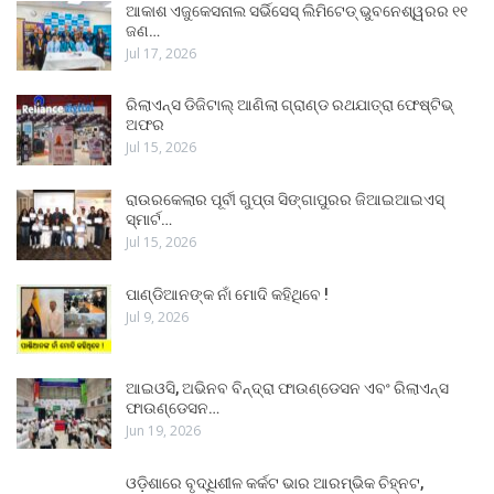
ଆକାଶ ଏଜୁକେସନାଲ ସର୍ଭିସେସ୍ ଲିମିଟେଡ୍ ଭୁବନେଶ୍ୱରର ୧୧
ଜଣ…
Jul 17, 2026
ରିଲାଏନ୍ସ ଡିଜିଟାଲ୍ ଆଣିଲା ଗ୍ରାଣ୍ଡ ରଥଯାତ୍ରା ଫେଷ୍ଟିଭ୍
ଅଫର
Jul 15, 2026
ରାଉରକେଲାର ପୂର୍ବୀ ଗୁପ୍ତା ସିଙ୍ଗାପୁରର ଜିଆଇଆଇଏସ୍
ସ୍ମାର୍ଟ…
Jul 15, 2026
ପାଣ୍ଡିଆନଙ୍କ ନାଁ ମୋଦି କହିଥିବେ !
Jul 9, 2026
ଆଇଓସି, ଅଭିନବ ବିନ୍ଦ୍ରା ଫାଉଣ୍ଡେସନ ଏବଂ ରିଲାଏନ୍ସ
ଫାଉଣ୍ଡେସନ…
Jun 19, 2026
ଓଡ଼ିଶାରେ ବୃଦ୍ଧିଶୀଳ କର୍କଟ ଭାର ଆରମ୍ଭିକ ଚିହ୍ନଟ,