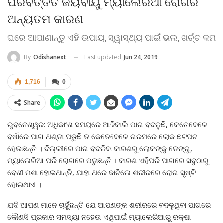
ପରିବର୍ତ୍ତିତ ଜୟବାୟୁ ମ୍ୟାଲେରିଆ ରୋଗର
ଅନ୍ୟତମ କାରଣ
ଘରେ ଆପାଣାନ୍ତୁ ଏହି ଉପାୟ, ସ୍ୱାସ୍ଥ୍ୟ ପାଇଁ ଭଲ, ଖର୍ଚ୍ଚ କମ
Last updated
Jun 24, 2019
By
Odishanext
1,716
0
Share
ଭୁବନେଶ୍ୱର: ଅଧିକାଂଶ ସମୟରେ ଆଜିକାଲି ପାଗ ବଦଳୁଛି, କେତେବେଳେ
ବର୍ଷାରେ ପାଗ ଥଣ୍ଡା ପଡୁଛି ତ କେତେବେଳେ ଗରମରେ ଲୋକ ଛଟପଟ
ହେଉଛନ୍ତି । ଦିଲ୍ଲୀରେ ପାଗ ବଦଳିବା କାରଣରୁ ଲୋକଙ୍କୁ ଡେଙ୍ଗୁ,
ମ୍ୟାଲେରିଆ ପରି ରୋଗରେ ପଡୁଛନ୍ତି । କାରଣ ଏହିପରି ପାଗରେ ସବୁଠାରୁ
ବେଶୀ ମଶା ହୋଇଥାନ୍ତି, ଯାହା ଥରେ କାଟିଲେ ଶରୀରରେ ରୋଗ ସୃଷ୍ଟି
ହୋଇଥାଏ ।
ଯଦି ଆପଣ ମାନେ ଚାହୁଁଛନ୍ତି ଯେ ଆପଣଙ୍କ ଶରୀରରେ ବଦଳୁଥିବା ପାଗରେ
କୌଣସି ପ୍ରକାର ସମସ୍ୟା ନହେଉ ଏଥିପାଇଁ ମ୍ୟାଲେରିଆରୁ ରକ୍ଷା