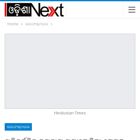
Home
ଲାଇଫଷ୍ଟାଇଲ
Hindustan Times
ଲାଇଫଷ୍ଟାଇଲ