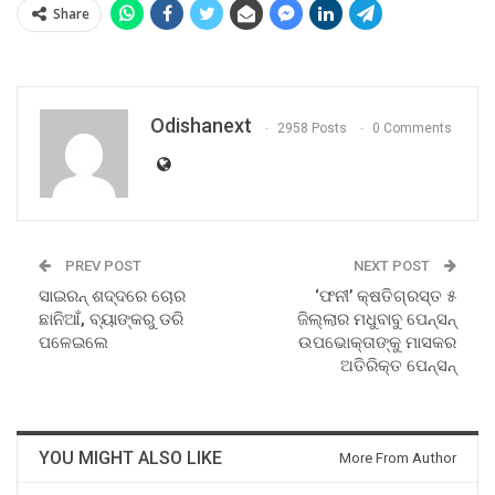
Share
Odishanext
2958 Posts
0 Comments
PREV POST
NEXT POST
ସାଇରନ୍‌ ଶଦ୍ଦରେ ଚୋର
‘ଫନୀ’ କ୍ଷତିଗ୍ରସ୍ତ ୫
ଛାନିଆଁ, ବ୍ୟାଙ୍କରୁ ଡରି
ଜିଲ୍ଲାର ମଧୁବାବୁ ପେନ୍‌ସନ୍‌
ପଳେଇଲେ
ଉପଭୋକ୍ତାଙ୍କୁ ମାସକର
ଅତିରିକ୍ତ ପେନ୍‌ସନ୍‌
YOU MIGHT ALSO LIKE
More From Author