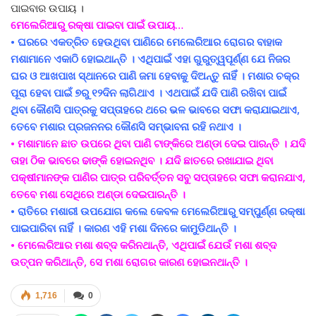
ପାଇବାର ଉପାୟ ।
ମେଲେରିଆରୁ ରକ୍ଷା ପାଇବା ପାଇଁ ଉପାୟ…
• ଘରରେ ଏକତ୍ରିତ ହେଉଥିବା ପାଣିରେ ମେଲେରିଆର ରୋଗର ବାହାକ
ମଶାମାନେ ଏକାଠି ହୋଇଥାନ୍ତି । ଏଥିପାଇଁ ଏହା ଗୁରୁତ୍ୱପୂର୍ଣ୍ଣ ଯେ ନିଜର
ଘର ଓ ଆଖପାଖ ସ୍ଥାନରେ ପାଣି ଜମା ହେବାକୁ ଦିଅନ୍ତୁ ନାହିଁ । ମଶାର ଚକ୍ର
ପୂରା ହେବା ପାଇଁ ୭ରୁ ୧୨ଦିନ ଲାଗିଥାଏ । ଏଥପାଇଁ ଯଦି ପାଣି ରଖିବା ପାଇଁ
ଥିବା କୌଣସି ପାତ୍ରକୁ ସପ୍ତାହରେ ଥରେ ଭଳ ଭାବରେ ସଫା କରାଯାଇଥାଏ,
ତେବେ ମଶାର ପ୍ରଜନନର କୌଣସି ସମ୍ଭାବନା ରହି ନଥାଏ ।
• ମଶାମାନେ ଛାତ ଉପରେ ଥିବା ପାଣି ଟାଙ୍କିରେ ଅଣ୍ଡା ଦେଇ ପାରନ୍ତି । ଯଦି
ତାହା ଠିକ ଭାବରେ ଢାଙ୍କି ହୋଇନଥିବ । ଯଦି ଛାତରେ ରଖାଯାଇ ଥିବା
ପକ୍ଷୀମାନଙ୍କ ପାଣିର ପାତ୍ର ପରିବର୍ତ୍ତନ ସବୁ ସପ୍ତାହରେ ସଫା କରାନଯାଏ,
ତେବେ ମଶା ସେଥିରେ ଅଣ୍ଡା ଦେଇପାରନ୍ତି ।
• ରାତିରେ ମଶାରୀ ଉପଯୋଗ କଲେ କେବଳ ମେଲେରିଆରୁ ସମ୍ପୁର୍ଣ୍ଣ ରକ୍ଷା
ପାଇପାରିବା ନାହିଁ । କାରଣ ଏହି ମଶା ଦିନରେ କାମୁଡିଥାନ୍ତି ।
• ମେଲେରିଆର ମଶା ଶବ୍ଦ କରିନଥାନ୍ତି, ଏଥିପାଇଁ ଯେଉଁ ମଶା ଶବ୍ଦ
ଉତ୍ପନ କରିଥାନ୍ତି, ସେ ମଶା ରୋଗର କାରଣ ହୋଇନଥାନ୍ତି ।
1,716
0