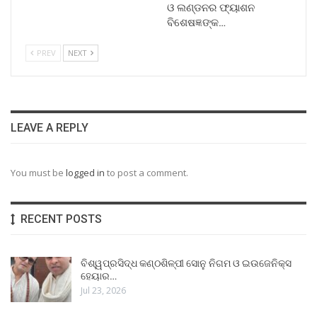
ଓ ଲଣ୍ଡନର ଫ୍ୟାଶନ
ବିଶେଷଜ୍ଞଙ୍କ…
PREV
NEXT
LEAVE A REPLY
You must be
logged in
to post a comment.
RECENT POSTS
ବିଶ୍ୱପ୍ରସିଦ୍ଧ କଣ୍ଠଶିଳ୍ପୀ ସୋନୁ ନିଗମ ଓ ଇଉଜେନିକ୍ସ
ହେୟାର…
Jul 23, 2026