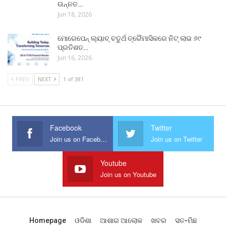
ଉନ୍ନତ…
Jun 18, 2026
ମୋରେପେନ୍ ଲ୍ୟାବ୍ ଚତୁର୍ଥ ତ୍ରୈମାସିକରେ ନିଟ୍ ଲାଭ ୬୯
ପ୍ରତିଶତ…
Jun 16, 2026
PREV
NEXT
1 of 381
Facebook
Twitter
Join us on Facebook
Join us on Twitter
Youtube
Join us on Youtube
Homepage
ଓଡିଶା
ଆଶାର ଆଲୋକ
ଖବର
ସତ-ମିଛ