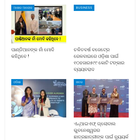
ଆଶାର ଆଲୋକ
BUSINESS
ପାଣ୍ଡିଆନଙ୍କ ନାଁ ମୋଦି
ଚଳିତବର୍ଷ ବଜେଟ୍‍ରେ
କହିଥିବେ !
ରେଳବାଇରେ ଓଡ଼ିଶା ପାଇଁ
୧୦ହଜାର୫୯୯ କୋଟି ଟଙ୍କାର
ବ୍ୟୟବରାଦ
ଓଡିଶା
ଖବର
ଏନ୍‌ଆଇଏଫ୍ ଗ୍ଲୋବାଲ
ଭୁବନେଶ୍ୱରର
ଛାତ୍ରଛାତ୍ରୀଙ୍କ ପାଇଁ ନ୍ୟୁୟର୍କ