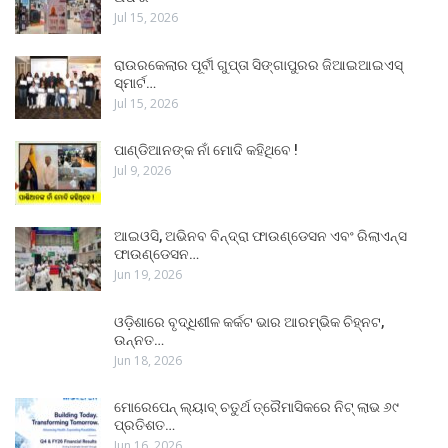
Jul 15, 2026
ରାଉରକେଲାର ପୂର୍ବୀ ଗୁପ୍ତା ସିଙ୍ଗାପୁରର ଜିଆଇଆଇଏସ୍
ସ୍ମାର୍ଟ…
Jul 15, 2026
ପାଣ୍ଡିଆନଙ୍କ ନାଁ ମୋଦି କହିଥିବେ !
Jul 9, 2026
ଆଇଓସି, ଅଭିନବ ବିନ୍ଦ୍ରା ଫାଉଣ୍ଡେସନ ଏବଂ ରିଲାଏନ୍ସ
ଫାଉଣ୍ଡେସନ…
Jun 19, 2026
ଓଡ଼ିଶାରେ ବୃଦ୍ଧିଶୀଳ କର୍କଟ ଭାର ଆରମ୍ଭିକ ଚିହ୍ନଟ,
ଉନ୍ନତ…
Jun 18, 2026
ମୋରେପେନ୍ ଲ୍ୟାବ୍ ଚତୁର୍ଥ ତ୍ରୈମାସିକରେ ନିଟ୍ ଲାଭ ୬୯
ପ୍ରତିଶତ…
Jun 16, 2026