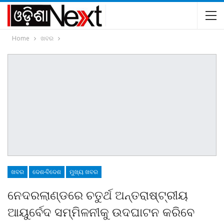
Home
ଖବର
ଖବର
ଦେଶ-ବିଦେଶ
ମୁଖ୍ୟ ଖବର
ନେଦରଲାଣ୍ଡରେ ଚତୁର୍ଥ ଅନ୍ତରାଷ୍ଟ୍ରୀୟ
ଆୟୁର୍ବେଦ ସମ୍ମିଳନୀକୁ ଉଦଘାଟନ କରିବେ