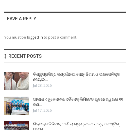
LEAVE A REPLY
You must be
logged in
to post a comment.
RECENT POSTS
ବିଶ୍ୱପ୍ରସିଦ୍ଧ କଣ୍ଠଶିଳ୍ପୀ ସୋନୁ ନିଗମ ଓ ଇଉଜେନିକ୍ସ
ହେୟାର…
Jul 23, 2026
ଆକାଶ ଏଜୁକେସନାଲ ସର୍ଭିସେସ୍ ଲିମିଟେଡ୍ ଭୁବନେଶ୍ୱରର ୧୧
ଜଣ…
Jul 17, 2026
ରିଲାଏନ୍ସ ଡିଜିଟାଲ୍ ଆଣିଲା ଗ୍ରାଣ୍ଡ ରଥଯାତ୍ରା ଫେଷ୍ଟିଭ୍
ଅଫର