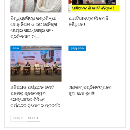
ବିଶ୍ୱପ୍ରସିଦ୍ଧ କଣ୍ଠଶିଳ୍ପୀ
ପାଣ୍ଡିଆନଙ୍କ ନାଁ ମୋଦି
ସୋନୁ ନିଗମ ଓ ଇଉଜେନିକ୍ସ
କହିଥିବେ !
ହେୟାର ସାଇନ୍ସେସ୍ର ସହ-
ପ୍ରତିଷ୍ଠାତା ଡା.…
ଖବର
ମୁଖ୍ୟ ଖବର
ଛତିଶଗଡ଼ ପର୍ଯ୍ୟଟନ ବୋର୍ଡ
ହାଣକାଟ୍‌ ପଶ୍ଚିମବଙ୍ଗରେ
ପକ୍ଷରୁ ଭୁବନେଶ୍ୱର
ନୂଆ କଥା ନୁହେଁ!!!
ରୋଡ୍‌ଶୋ’ରେ ବିଭିନ୍ନ
ପର୍ଯ୍ୟଟନ ସୁଯୋଗର ପ୍ରଦର୍ଶନ
PREV
NEXT