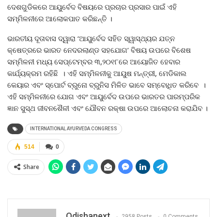
ଦେଶଗୁଡିକରେ ଆୟୁର୍ବେଦ ବିଷୟରେ ପ୍ରଚାର ପ୍ରସାର ପାଇଁ ଏହି
ସମ୍ମିଳନୀରେ ଆଲୋକପାତ କରିଛନ୍ତି ।
ଭାରତୀୟ ଦୂତାବାସ ଦ୍ୱାରା ‘ଆୟୁର୍ବେଦ ସହିତ ସ୍ୱାସ୍ଥ୍ୟର ଯତ୍ନ
କ୍ଷେତ୍ରରେ ଭାରତ ନେଦରଲାଣ୍ଡ ସହଯୋଗ’ ବିଷୟ ଉପରେ ବିଶେଷ
ସମ୍ମିଳନୀ ମଧ୍ୟ ସେପ୍ଟେମ୍ବର ୩,୨୦୧୮ରେ ଆୟୋଜିତ ହେବାର
କାର୍ଯ୍ୟକ୍ରମ ରହିଛି । ଏହି ସମ୍ମିଳନୀକୁ ଆୟୁଷ ମନ୍ତ୍ରୀ, ମେଡିକାଲ
କେୟାର ଏବଂ ସ୍ପୋର୍ଟ ବ୍ରୁନୋ ବ୍ରୁନିସ ମିଳିତ ଭାବେ ସମ୍ବୋଧିତ କରିବେ ।
ଏହି ସମ୍ମିଳନୀରେ ଯୋଗ ଏବଂ ଆୟୁର୍ବେଦ ଉପରେ ଭାରତର ପାରମ୍ପରିକ
ଜ୍ଞାନ ସୁସ୍ଥ ଜୀବନଶୈଳୀ ଏବଂ ଯୌବନ ରକ୍ଷା ଉପରେ ଆଲୋଚନା କରାଯିବ ।
INTERNATIONAL AYURVEDA CONGRESS
514
0
Share
Odishanext
2958 Posts
0 Comments