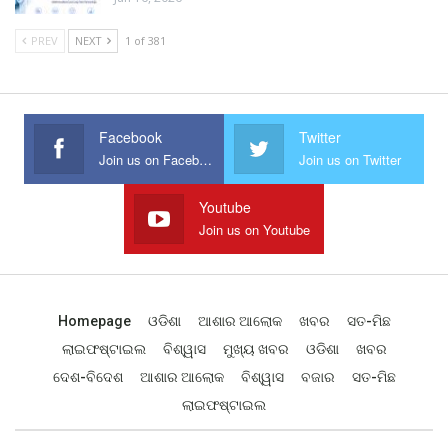
PREV
NEXT
1 of 381
Facebook
Twitter
Join us on Facebook
Join us on Twitter
Youtube
Join us on Youtube
Homepage
ଓଡିଶା
ଆଶାର ଆଲୋକ
ଖବର
ସତ-ମିଛ
ଲାଇଫଷ୍ଟାଇଲ
ବିଶ୍ୱାସ
ମୁଖ୍ୟ ଖବର
ଓଡିଶା
ଖବର
ଦେଶ-ବିଦେଶ
ଆଶାର ଆଲୋକ
ବିଶ୍ୱାସ
ବଜାର
ସତ-ମିଛ
ଲାଇଫଷ୍ଟାଇଲ