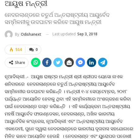
ଆୟୁଷ ମନ୍ତ୍ରୀ
ନେଦରଲାଣ୍ଡରେ ଚତୁର୍ଥ ଅନ୍ତରାଷ୍ଟ୍ରୀୟ ଆୟୁର୍ବେଦ
ସମ୍ମିଳନୀକୁ ଉଦଘାଟନ କରିବେ ଆୟୁଷ ମନ୍ତ୍ରୀ
Last updated
Sep 3, 2018
By
Odishanext
514
0
Share
ନୂଆଦିଲ୍ଲୀ .- ଆୟୁଷ ରାଷ୍ଟ୍ର ମନ୍ତ୍ରୀ ଶ୍ରୀ ଶ୍ରୀପଦ ୟେସୋ ନାଏକ
ଶନିବାରରେ ନେଦରଲାଣ୍ଡରେ ଚତୁର୍ଥ ଅନ୍ତରାଷ୍ଟ୍ରୀୟ ଆୟୁର୍ବେଦ
ସମ୍ମିଳନୀର ଉଦଘାଟନ କରିଛନ୍ତି । ମନ୍ତ୍ରୀ ୧-୪ ସେପ୍ଟେମ୍ବର, ୨୦୧୮
ପର୍ଯ୍ୟନ୍ତ ଆୟୋଜିତ ହେବାକୁ ଥିବା ଏହି ସମ୍ମିଳନୀରେ ଅଂଶଗ୍ରହଣ କରିବା
ପାଇଁ ନେଦରଲାଣ୍ଡ ଗସ୍ତ କରିଛନ୍ତି । ଏହି କାର୍ଯ୍ୟକ୍ରମ ଅନ୍ତରାଷ୍ଟ୍ରୀୟ
ମହର୍ଷି ଆୟୁର୍ବେଦ ଫାଉଣ୍ଡେସନ, ନେଦରଲାଣ୍ଡ, ଅଖିଳ ଭାରତୀୟ
ଆୟୁର୍ବେଦିକ କଂଗ୍ରେସ, ନୂଆଦିଲ୍ଲୀ ଏବଂ ଅନ୍ତରାଷ୍ଟ୍ରୀୟ ଆୟୁର୍ବେଦ
ଏକାଡେମୀ, ପୁନେ ଦ୍ୱାରା ନେଦରଲାଣ୍ଡରେ ଭାରତୀୟ ଦୂତାବାସ ସହଯୋଗରେ
ମିଳିତ ଭାବେ ଆୟୋଜିତ ହେଉଛି । ନେଦରଲାଣ୍ଡ ଏବଂ ୟୁରୋପର ପଡୋଶୀ