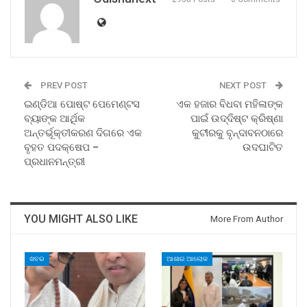
PREV POST
NEXT POST
ଇଣ୍ଡିଆ ପୋଷ୍ଟ ପେମେଣ୍ଟସ
ଏକ ହଜାର ବିଧବା ମହିଳାଙ୍କ
ବ୍ୟାଙ୍କ ଆର୍ଥିକ
ପାଇଁ ଉଦ୍ଦିଷ୍ଟ କ୍ରିଷ୍ଣା
ଅନ୍ତର୍ଭୂକ୍ତୀକରଣ ଦିଗରେ ଏକ
କୁଟୀରକୁ ବୃନ୍ଦାବନଠାରେ
ବୃହତ ପଦକ୍ଷେପ –
ଉଦଘାଟିତ
ପ୍ରଧାନମନ୍ତ୍ରୀ
YOU MIGHT ALSO LIKE
More From Author
ଖବର
ଆଶାର ଆଲୋକ