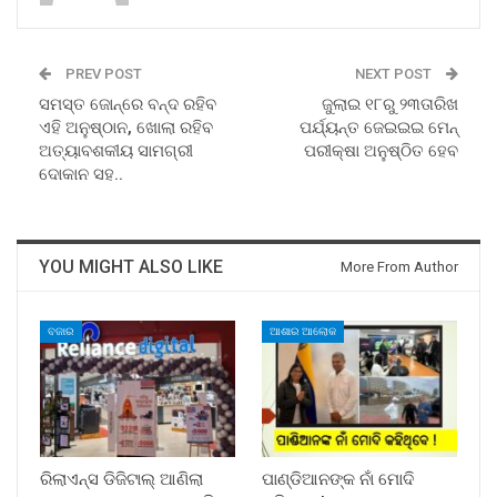
PREV POST
NEXT POST
ସମସ୍ତ ଜୋନ୍‌ରେ ବନ୍ଦ ରହିବ
ଜୁଲାଇ ୧୮ରୁ ୨୩ତାରିଖ
ଏହି ଅନୁଷ୍ଠାନ, ଖୋଲା ରହିବ
ପର୍ଯ୍ୟନ୍ତ ଜେଇଇଇ ମେନ୍‍
ଅତ୍ୟାବଶକୀୟ ସାମଗ୍ରୀ
ପରୀକ୍ଷା ଅନୁଷ୍ଠିତ ହେବ
ଦୋକାନ ସହ..
YOU MIGHT ALSO LIKE
More From Author
ବଜାର
ଆଶାର ଆଲୋକ
ରିଲାଏନ୍ସ ଡିଜିଟାଲ୍ ଆଣିଲା
ପାଣ୍ଡିଆନଙ୍କ ନାଁ ମୋଦି