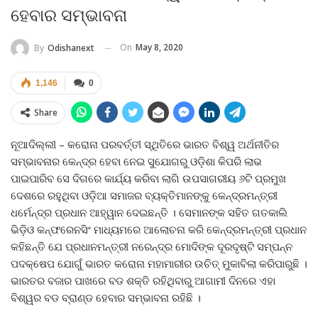
ହେବାର ସମ୍ଭାବନା
On
May 8, 2020
By
Odishanext
1,146
0
Share
ନୂଆଦିଲ୍ଲୀ – କରୋନା ପରବର୍ତ୍ତୀ ସ୍ଥିତିରେ ଭାରତ ବିଶ୍ୱ ଅର୍ଥନୀତିର
ସମ୍ଭାବନାର କେନ୍ଦ୍ର ହେବା ନେଇ ସୁଯୋଗରୁ ଓଡ଼ିଶା କିପରି ଲାଭ
ପାଇପାରିବ ସେ ଦିଗରେ କାର୍ଯ୍ୟ କରିବା ଲାଗି ଉପସାଗରୀୟ ୬ଟି ପ୍ରମୁଖ
ଦେଶରେ ରହୁଥିବା ଓଡ଼ିଆ ସମାଜର ବ୍ୟକ୍ତିମାନଙ୍କୁ କେନ୍ଦ୍ରମନ୍ତ୍ରୀ
ଧର୍ମେନ୍ଦ୍ର ପ୍ରଧାନ ଆହ୍ୱାନ ଦେଇଛନ୍ତି । ସେମାନଙ୍କ ସହିତ ଗତକାଲି
ଭିଡ଼ିଓ କନ୍‍ଫରେନସିଂ ମାଧ୍ୟମରେ ଆଲୋଚନା କରି କେନ୍ଦ୍ରମନ୍ତ୍ରୀ ପ୍ରଧାନ
କହିଛନ୍ତି ଯେ ପ୍ରଧାନମନ୍ତ୍ରୀ ନରେନ୍ଦ୍ର ମୋଦିଙ୍କ ଦୂରଦୃଷ୍ଟି ସମ୍ପନ୍ନ
ପଦକ୍ଷେପ ଯୋଗୁଁ ଭାରତ କରୋନା ମହାମାରୀର ଉଚିତ୍‍ ମୁକାବିଲା କରିପାରୁଛି ।
ଭାରତର ବଜାର ପାଖରେ ବଡ ଶକ୍ତି ରହିଥିବାରୁ ଆଗାମୀ ଦିନରେ ଏହା
ବିଶ୍ୱର ବଡ ବ୍ରାଣ୍ଡ ହେବାର ସମ୍ଭାବନା ରହିଛି ।