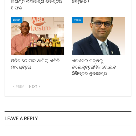
ଗ୍ରାଣ୍ଡ ରଥଯାତ୍ରା ଫେଷ୍ଟିଭ୍
କହିଥିବେ !
ଅଫର
ବଜାର
ବଜାର
ଓଡ଼ିଶାରେ ପାଦ ଥାପିଲା ଏବିଡ଼ି
ଏନଏସଇ ପକ୍ଷରୁ
ମାଏଷ୍ଟ୍ରୋ
ଇଲେକ୍‌ଟ୍ରୋନିକ ଗୋଲ୍ଡ
ରିସିପ୍ଟର ଶୁଭାରମ୍ଭ
PREV
NEXT
LEAVE A REPLY