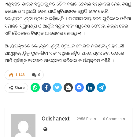
ଏଥିସହିତ ଭାରତ ସବୁଠାରୁ ବଡ ତୈଳ ବଜାର ହେବାର ସମ୍ଭାବନା ନେଇ ବିଶ୍ୱ
ବଜାରରେ ଏଥିଲାଗି ଦେଶ ପାଇଁ ସୁବିଧାଜନକ ସ୍ଥିତି ହେବ ବୋଲି
କେନ୍ଦ୍ରମନ୍ତ୍ରୀ ପ୍ରଧାନ କହିଛନ୍ତି । ଉପସାଗରୀୟ ଦେଶ ଗୁଡ଼ିକରେ ଓଡ଼ିଆ
ସମାଜର ସ୍ୱାସ୍ଥ୍ୟ ଓ ଆର୍ଥିକ ସ୍ଥିତି ଏବଂ ସ୍ୱଦେଶ ଫେରିବା ଇଚ୍ଛା ନେଇ
ଏହି ବୈଠକରେ ବିସ୍ତୃତ ଆଲୋଚନା ହୋଇଥିଲା ।
ଅନ୍ୟପକ୍ଷରେ କେନ୍ଦ୍ରମନ୍ତ୍ରୀ ପ୍ରଧାନ କୋଭିଡ ନାଇଣ୍ଟିନ୍‍ ମହାମାରୀ
ଆହ୍ୱାନଗୁଡ଼ିକୁ ଦୂରକରିବା ଏବଂ ଏଥିସହଜଡ଼ିତ ଅନ୍ୟ ପ୍ରସଙ୍ଗ ଉପରେ
ଆଜି ପୂର୍ବାହ୍ନ ୧୧ଟାରେ ଆଲୋଚନା କରିବାର କାର୍ଯ୍ୟକ୍ରମ ରହିଛି ।
1,146
0
Share
Odishanext
2958 Posts
0 Comments