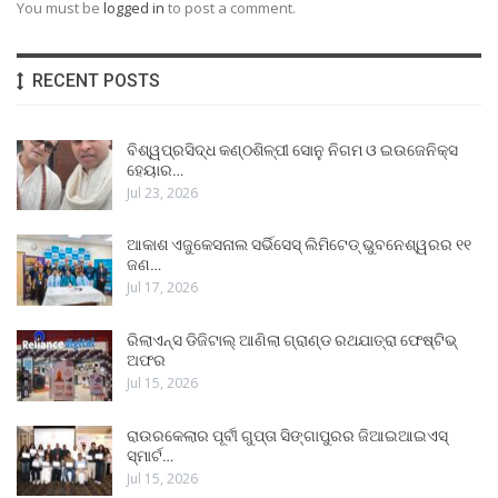
You must be
logged in
to post a comment.
RECENT POSTS
ବିଶ୍ୱପ୍ରସିଦ୍ଧ କଣ୍ଠଶିଳ୍ପୀ ସୋନୁ ନିଗମ ଓ ଇଉଜେନିକ୍ସ
ହେୟାର…
Jul 23, 2026
ଆକାଶ ଏଜୁକେସନାଲ ସର୍ଭିସେସ୍ ଲିମିଟେଡ୍ ଭୁବନେଶ୍ୱରର ୧୧
ଜଣ…
Jul 17, 2026
ରିଲାଏନ୍ସ ଡିଜିଟାଲ୍ ଆଣିଲା ଗ୍ରାଣ୍ଡ ରଥଯାତ୍ରା ଫେଷ୍ଟିଭ୍
ଅଫର
Jul 15, 2026
ରାଉରକେଲାର ପୂର୍ବୀ ଗୁପ୍ତା ସିଙ୍ଗାପୁରର ଜିଆଇଆଇଏସ୍
ସ୍ମାର୍ଟ…
Jul 15, 2026