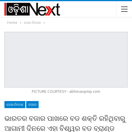
Home
ଦେଶ-ବିଦେଶ
PICTURE COURTESY - abhinavpmp.com
ଦେଶ-ବିଦେଶ
ବଜାର
ଭାରତର ବଜାର ପାଖରେ ବଡ ଶକ୍ତି ରହିଥିବାରୁ
ଆଗାମୀ ଦିନରେ ଏହା ବିଶ୍ୱର ବଡ ବ୍ରାଣ୍ଡ