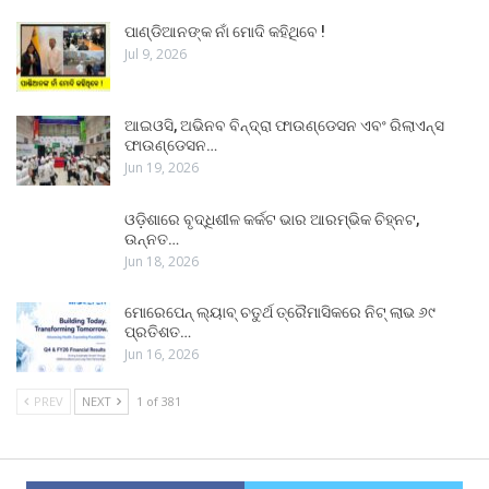
ପାଣ୍ଡିଆନଙ୍କ ନାଁ ମୋଦି କହିଥିବେ !
Jul 9, 2026
ଆଇଓସି, ଅଭିନବ ବିନ୍ଦ୍ରା ଫାଉଣ୍ଡେସନ ଏବଂ ରିଲାଏନ୍ସ
ଫାଉଣ୍ଡେସନ…
Jun 19, 2026
ଓଡ଼ିଶାରେ ବୃଦ୍ଧିଶୀଳ କର୍କଟ ଭାର ଆରମ୍ଭିକ ଚିହ୍ନଟ,
ଉନ୍ନତ…
Jun 18, 2026
ମୋରେପେନ୍ ଲ୍ୟାବ୍ ଚତୁର୍ଥ ତ୍ରୈମାସିକରେ ନିଟ୍ ଲାଭ ୬୯
ପ୍ରତିଶତ…
Jun 16, 2026
PREV
NEXT
1 of 381