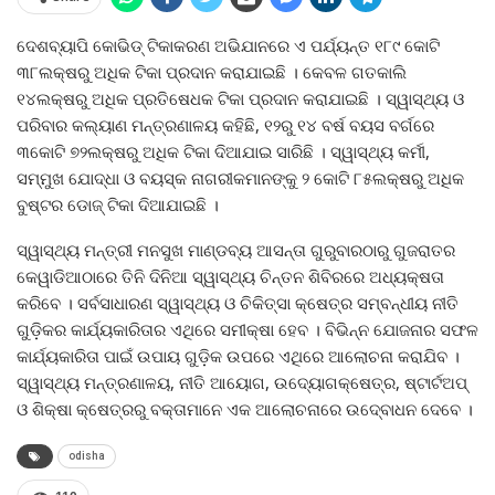
ଦେଶବ୍ୟାପି କୋଭିଡ୍‍ ଟିକାକରଣ ଅଭିଯାନରେ ଏ ପର୍ଯ୍ୟନ୍ତ ୧୮୯ କୋଟି
୩୮ଲକ୍ଷରୁ ଅଧିକ ଟିକା ପ୍ରଦାନ କରାଯାଇଛି । କେବଳ ଗତକାଲି
୧୪ଲକ୍ଷରୁ ଅଧିକ ପ୍ରତିଷେଧକ ଟିକା ପ୍ରଦାନ କରାଯାଇଛି । ସ୍ୱାସ୍ଥ୍ୟ ଓ
ପରିବାର କଲ୍ୟାଣ ମନ୍ତ୍ରଣାଳୟ କହିଛି, ୧୨ରୁ ୧୪ ବର୍ଷ ବୟସ ବର୍ଗରେ
୩କୋଟି ୭୨ଲକ୍ଷରୁ ଅଧିକ ଟିକା ଦିଆଯାଇ ସାରିଛି । ସ୍ୱାସ୍ଥ୍ୟ କର୍ମୀ,
ସମ୍ମୁଖ ଯୋଦ୍ଧା ଓ ବୟସ୍କ ନାଗରୀକମାନଙ୍କୁ ୨ କୋଟି ୮୫ଲକ୍ଷରୁ ଅଧିକ
ବୁଷ୍ଟର ଡୋଜ୍‍ ଟିକା ଦିଆଯାଇଛି ।
ସ୍ୱାସ୍ଥ୍ୟ ମନ୍ତ୍ରୀ ମନସୁଖ ମାଣ୍ଡବ୍ୟ ଆସନ୍ତା ଗୁରୁବାରଠାରୁ ଗୁଜରାତର
କେୱାଡିଆଠାରେ ତିନି ଦିନିଆ ସ୍ୱାସ୍ଥ୍ୟ ଚିନ୍ତନ ଶିବିରରେ ଅଧ୍ୟକ୍ଷତା
କରିବେ । ସର୍ବସାଧାରଣ ସ୍ୱାସ୍ଥ୍ୟ ଓ ଚିକିତ୍ସା କ୍ଷେତ୍ର ସମ୍ବନ୍ଧୀୟ ନୀତି
ଗୁଡ଼ିକର କାର୍ଯ୍ୟକାରିତାର ଏଥିରେ ସମୀକ୍ଷା ହେବ । ବିଭିନ୍ନ ଯୋଜନାର ସଫଳ
କାର୍ଯ୍ୟକାରିତା ପାଇଁ ଉପାୟ ଗୁଡ଼ିକ ଉପରେ ଏଥିରେ ଆଲୋଚନା କରାଯିବ ।
ସ୍ୱାସ୍ଥ୍ୟ ମନ୍ତ୍ରଣାଳୟ, ନୀତି ଆୟୋଗ, ଉଦ୍ୟୋଗକ୍ଷେତ୍ର, ଷ୍ଟାର୍ଟଅପ୍‍
ଓ ଶିକ୍ଷା କ୍ଷେତ୍ରରୁ ବକ୍ତାମାନେ ଏକ ଆଲୋଚନାରେ ଉଦ୍‍ବୋଧନ ଦେବେ ।
odisha