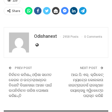
110
Share
Odishanext
2958 Posts
0 Comments
PREV POST
NEXT POST
ନିର୍ବାଚନ କମିଶନ୍‍ ଓଡ଼ିଶା ସମେତ
ଆଇ.ପି.ଏଲ୍‍. କ୍ରିକେଟ୍‍
କେରଳ ଓ ଉତ୍ତରାଖଣ୍ଡର
ମ୍ୟାଚ୍‍ରେ କୋଲକାତା
ତିନୋଟି ବିଧାନସଭା ଆସନ ପାଇଁ
ନାଇଟ୍‍ରାଇଡର୍ସ ରାଜସ୍ଥାନ
ଉପନିର୍ବାଚନ ତାରିଖ ଘୋଷଣା
ରୟାଲ୍ସକୁ ୭ୱିକେଟ୍‍ରେ
କରିଛନ୍ତି
ପରାସ୍ତ କରିଛି