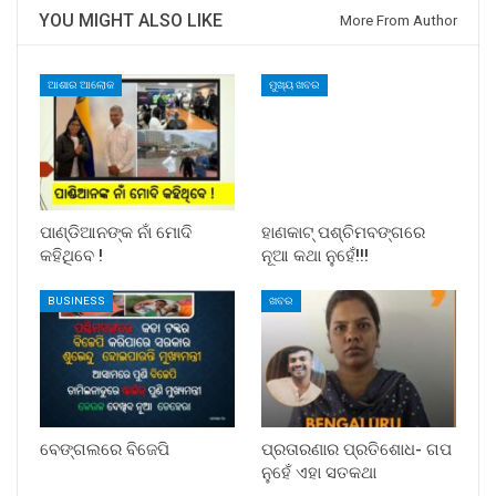
YOU MIGHT ALSO LIKE
More From Author
ଆଶାର ଆଲୋକ
ମୁଖ୍ୟ ଖବର
ପାଣ୍ଡିଆନଙ୍କ ନାଁ ମୋଦି
ହାଣକାଟ୍‌ ପଶ୍ଚିମବଙ୍ଗରେ
କହିଥିବେ !
ନୂଆ କଥା ନୁହେଁ!!!
BUSINESS
ଖବର
ବେଙ୍ଗଲରେ ବିଜେପି
ପ୍ରତାରଣାର ପ୍ରତିଶୋଧ- ଗପ
ନୁହେଁ ଏହା ସତକଥା