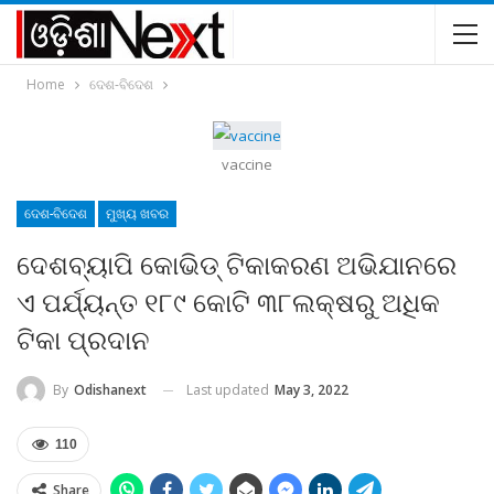
Home
ଦେଶ-ବିଦେଶ
vaccine
ଦେଶ-ବିଦେଶ
ମୁଖ୍ୟ ଖବର
ଦେଶବ୍ୟାପି କୋଭିଡ୍‍ ଟିକାକରଣ ଅଭିଯାନରେ
ଏ ପର୍ଯ୍ୟନ୍ତ ୧୮୯ କୋଟି ୩୮ଲକ୍ଷରୁ ଅଧିକ
ଟିକା ପ୍ରଦାନ
Last updated
May 3, 2022
By
Odishanext
110
Share