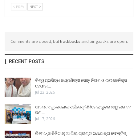
PREV
NEXT
Comments are closed, but
trackbacks
and pingbacks are open.
RECENT POSTS
ବିଶ୍ୱପ୍ରସିଦ୍ଧ କଣ୍ଠଶିଳ୍ପୀ ସୋନୁ ନିଗମ ଓ ଇଉଜେନିକ୍ସ
ହେୟାର…
Jul 23, 2026
ଆକାଶ ଏଜୁକେସନାଲ ସର୍ଭିସେସ୍ ଲିମିଟେଡ୍ ଭୁବନେଶ୍ୱରର ୧୧
ଜଣ…
Jul 17, 2026
ରିଲାଏନ୍ସ ଡିଜିଟାଲ୍ ଆଣିଲା ଗ୍ରାଣ୍ଡ ରଥଯାତ୍ରା ଫେଷ୍ଟିଭ୍