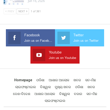
Jun 16, 2026
PREV
NEXT
1 of 381
Facebook
Twitter
Join us on Facebook
Join us on Twitter
Youtube
Join us on Youtube
Homepage
ଓଡିଶା
ଆଶାର ଆଲୋକ
ଖବର
ସତ-ମିଛ
ଲାଇଫଷ୍ଟାଇଲ
ବିଶ୍ୱାସ
ମୁଖ୍ୟ ଖବର
ଓଡିଶା
ଖବର
ଦେଶ-ବିଦେଶ
ଆଶାର ଆଲୋକ
ବିଶ୍ୱାସ
ବଜାର
ସତ-ମିଛ
ଲାଇଫଷ୍ଟାଇଲ