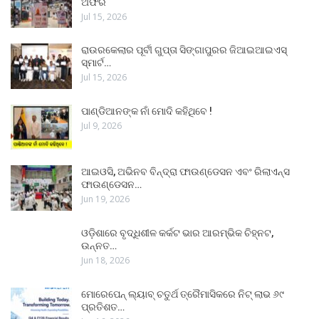
ଅଫର
Jul 15, 2026
ରାଉରକେଲାର ପୂର୍ବୀ ଗୁପ୍ତା ସିଙ୍ଗାପୁରର ଜିଆଇଆଇଏସ୍
ସ୍ମାର୍ଟ…
Jul 15, 2026
ପାଣ୍ଡିଆନଙ୍କ ନାଁ ମୋଦି କହିଥିବେ !
Jul 9, 2026
ଆଇଓସି, ଅଭିନବ ବିନ୍ଦ୍ରା ଫାଉଣ୍ଡେସନ ଏବଂ ରିଲାଏନ୍ସ
ଫାଉଣ୍ଡେସନ…
Jun 19, 2026
ଓଡ଼ିଶାରେ ବୃଦ୍ଧିଶୀଳ କର୍କଟ ଭାର ଆରମ୍ଭିକ ଚିହ୍ନଟ,
ଉନ୍ନତ…
Jun 18, 2026
ମୋରେପେନ୍ ଲ୍ୟାବ୍ ଚତୁର୍ଥ ତ୍ରୈମାସିକରେ ନିଟ୍ ଲାଭ ୬୯
ପ୍ରତିଶତ…