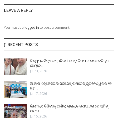
LEAVE A REPLY
You must be
logged in
to post a comment.
RECENT POSTS
ବିଶ୍ୱପ୍ରସିଦ୍ଧ କଣ୍ଠଶିଳ୍ପୀ ସୋନୁ ନିଗମ ଓ ଇଉଜେନିକ୍ସ
ହେୟାର…
Jul 23, 2026
ଆକାଶ ଏଜୁକେସନାଲ ସର୍ଭିସେସ୍ ଲିମିଟେଡ୍ ଭୁବନେଶ୍ୱରର ୧୧
ଜଣ…
Jul 17, 2026
ରିଲାଏନ୍ସ ଡିଜିଟାଲ୍ ଆଣିଲା ଗ୍ରାଣ୍ଡ ରଥଯାତ୍ରା ଫେଷ୍ଟିଭ୍
ଅଫର
Jul 15, 2026