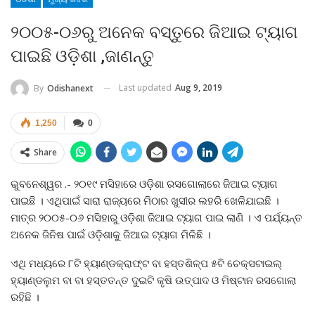
୨୦୦୫-୦୬ରୁ ଅନେକ ବସ୍ତୁରେ ଜିଆଇ ଟ୍ୟାଗ
ପାଇଛି ଓଡ଼ିଶା ,ଜାଣନ୍ତୁ
Last updated
Aug 9, 2019
By
Odishanext
1,250
0
Share
ଭୁବନେଶ୍ୱର .- ୨୦୧୯ ମସିହାରେ ଓଡ଼ିଶା ରସଗୋଲାରେ ଜିଆଇ ଟ୍ୟାଗ
ପାଇଛି । ଏଥିପାଇଁ ସାରା ରାଜ୍ୟରେ ମିଠାର ଖୁସୀର ଲହରି ଖେଳିଯାଇଛି ।
ମାତ୍ର ୨୦୦୫-୦୬ ମସିହାରୁ ଓଡ଼ିଶା ଜିଆଇ ଟ୍ୟାଗ ପାଇ ଲାଣି । ଏ ପର୍ଯ୍ୟନ୍ତ
ଅନେକ ଜିନିଷ ପାଇଁ ଓଡ଼ିଶାକୁ ଜିଆଇ ଟ୍ୟାଗ ମିଳିଛି ।
ଏଥି ମଧ୍ୟରେ ୮ଟି ହ୍ୟାଣ୍ଡକ୍ରାଫ୍ଟ ବା ହସ୍ତଶିଳ୍ପ ୫ଟି ଚେକ୍ସଟାଇଲ୍‌
ହ୍ୟାଣ୍ଡଲୁମ ବା ବା ହସ୍ତତନ୍ତ ଦୁଇଟି କୃଷି ଉତ୍ପାଦ ଓ ମିଷ୍ଟାନ ରସଗୋଲା
ରହିଛି ।