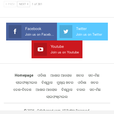
PREV
NEXT
1 of 381
Facebook
Twitter
Join us on Facebook
Join us on Twitter
Youtube
Join us on Youtube
Homepage
ଓଡିଶା
ଆଶାର ଆଲୋକ
ଖବର
ସତ-ମିଛ
ଲାଇଫଷ୍ଟାଇଲ
ବିଶ୍ୱାସ
ମୁଖ୍ୟ ଖବର
ଓଡିଶା
ଖବର
ଦେଶ-ବିଦେଶ
ଆଶାର ଆଲୋକ
ବିଶ୍ୱାସ
ବଜାର
ସତ-ମିଛ
ଲାଇଫଷ୍ଟାଇଲ
© 2026 - Odishanext.com. All Rights Reserved.