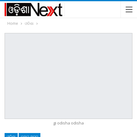
Home
ଓଡିଶା
gi odisha odisha
ଓଡିଶା
ମୁଖ୍ୟ ଖବର