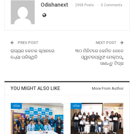
Odishanext
2958 Posts
0 Comments
PREV POST
NEXT POST
ରାଜ୍ୟର କେତକ ସ୍ଥାନରେ
୩୦ ମିନିଟରେ କେମିତ ନେବେ
ବନ୍ୟା ପରିସ୍ଥିତି
ଓ୍ୱାଟରପ୍ରୁଫ ମେକ୍‌ଅପ୍‌,
ଜାଣନ୍ତୁ ଟିପ୍ସ
YOU MIGHT ALSO LIKE
More From Author
ଓଡିଶା
ଓଡିଶା