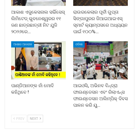
ଆକାଶ ଏଜୁକେସନାଲ ସର୍ଭିସେସ୍
ରାଉରକେଲାର ପୂର୍ବୀ ଗୁପ୍ତା
ଲିମିଟେଡ୍ ଭୁବନେଶ୍ୱରର ୧୧
ସିଙ୍ଗାପୁରର ଜିଆଇଆଇଏସ୍
ଜଣ ଛାତ୍ରଛାତ୍ରୀ ନିଟ ଯୁଜି
ସ୍ମାର୍ଟ କ୍ୟାମ୍ପସରେ ଅଧ୍ୟୟନ
୨୦୨୬ରେ…
ପାଇଁ ୧୦୦%…
ଆଶାର ଆଲୋକ
ଓଡିଶା
ପାଣ୍ଡିଆନଙ୍କ ନାଁ ମୋଦି
ଆଇଓସି, ଅଭିନବ ବିନ୍ଦ୍ରା
କହିଥିବେ !
ଫାଉଣ୍ଡେସନ ଏବଂ ରିଲାଏନ୍ସ
ଫାଉଣ୍ଡେସନ ଅଲିମ୍ପିକ୍ ଦିବସ
ପାଳନ କରି ୟୁ…
PREV
NEXT