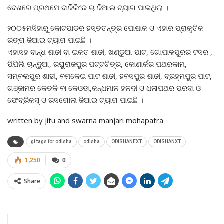
ଦେଶରେ ପ୍ରଥମେ ଦାର୍ଜିଲିଂର ଚା ଜିଆଇ ଟ୍ୟାଗ ପାଇଥିଲା ।
୨୦୦୫ମସିହାରୁ କୋଟପାଡର ହସ୍ତତନ୍ତ୍ର ପୋଷାକ ଓ ଏହାର ପ୍ରାକୃତିକ
ରଙ୍ଗ ଜିଆଇ ଟ୍ୟାଗ ପାଇଛି ।
ଏହାସହ ବାନ୍ଧ ଶାଢୀ ବା ଇକତ ଶାଢୀ, ଖଣ୍ଡୁଆ ପାଟ, ଗୋପାଳପୁରର ଟସର ,
ପିପିଲି ଚାନ୍ଦୁଆ, ରଘୁରାଜପୁର ପଟ୍ଟଚିତ୍ର, କୋଣାର୍କର ପଥରକାମ,
ସମ୍ବଲପୁର ଶାଢୀ, ବମକେଇ ପାଟ ଶାଢୀ, ହବସପୁର ଶାଢୀ, ବ୍ରହ୍ମପୁର ପାଟ,
ଗଞ୍ଜାମର କେତକି ବା କେଓଡା,କନ୍ଧମାଳ ହଳଦୀ ଓ ଧଳାପଥର ପରଦା ଓ
ଫେବ୍ରିକସ୍‌ ଓ ରସଗୋଲା ଜିଆଇ ଟ୍ୟାଗ ପାଇଛି ।
written by jitu and swarna manjari mohapatra
gi tags for odisha
odisha
ODISHANEXT
ODISHANXT
1,250
0
Share