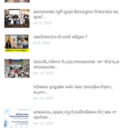
ରାଉରକେଲାର ପୂର୍ବୀ ଗୁପ୍ତା ସିଙ୍ଗାପୁରର ଜିଆଇଆଇଏସ୍
ସ୍ମାର୍ଟ…
Jul 15, 2026
ପାଣ୍ଡିଆନଙ୍କ ନାଁ ମୋଦି କହିଥିବେ !
Jul 9, 2026
ଆଇଓସି, ଅଭିନବ ବିନ୍ଦ୍ରା ଫାଉଣ୍ଡେସନ ଏବଂ ରିଲାଏନ୍ସ
ଫାଉଣ୍ଡେସନ…
Jun 19, 2026
ଓଡ଼ିଶାରେ ବୃଦ୍ଧିଶୀଳ କର୍କଟ ଭାର ଆରମ୍ଭିକ ଚିହ୍ନଟ,
ଉନ୍ନତ…
Jun 18, 2026
ମୋରେପେନ୍ ଲ୍ୟାବ୍ ଚତୁର୍ଥ ତ୍ରୈମାସିକରେ ନିଟ୍ ଲାଭ ୬୯
ପ୍ରତିଶତ…
Jun 16, 2026