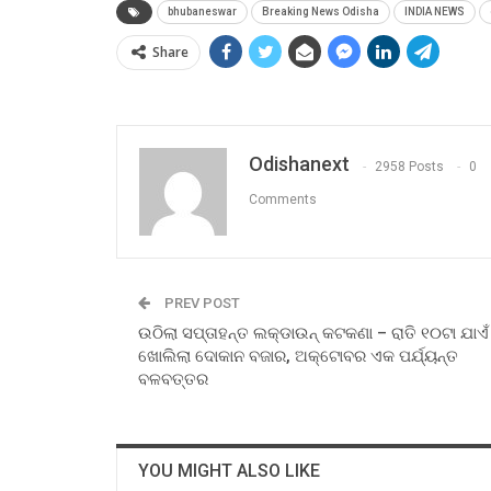
bhubaneswar
Breaking News Odisha
INDIA NEWS
Share
Odishanext
2958 Posts
0
Comments
PREV POST
ଉଠିଲା ସପ୍ତାହନ୍ତ ଲକ୍‌ଡାଉନ୍‌ କଟକଣା – ରାତି ୧୦ଟା ଯାଏଁ
ଖୋଲିଲା ଦୋକାନ ବଜାର, ଅକ୍ଟୋବର ଏକ ପର୍ଯ୍ୟନ୍ତ
ବଳବତ୍ତର
YOU MIGHT ALSO LIKE