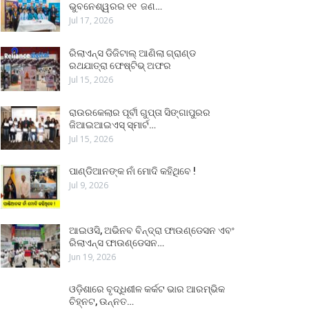
ଭୁବନେଶ୍ୱରର ୧୧ ଜଣ…
Jul 17, 2026
ରିଲାଏନ୍ସ ଡିଜିଟାଲ୍ ଆଣିଲା ଗ୍ରାଣ୍ଡ
ରଥଯାତ୍ରା ଫେଷ୍ଟିଭ୍ ଅଫର
Jul 15, 2026
ରାଉରକେଲାର ପୂର୍ବୀ ଗୁପ୍ତା ସିଙ୍ଗାପୁରର
ଜିଆଇଆଇଏସ୍ ସ୍ମାର୍ଟ…
Jul 15, 2026
ପାଣ୍ଡିଆନଙ୍କ ନାଁ ମୋଦି କହିଥିବେ !
Jul 9, 2026
ଆଇଓସି, ଅଭିନବ ବିନ୍ଦ୍ରା ଫାଉଣ୍ଡେସନ ଏବଂ
ରିଲାଏନ୍ସ ଫାଉଣ୍ଡେସନ…
Jun 19, 2026
ଓଡ଼ିଶାରେ ବୃଦ୍ଧିଶୀଳ କର୍କଟ ଭାର ଆରମ୍ଭିକ
ଚିହ୍ନଟ, ଉନ୍ନତ…