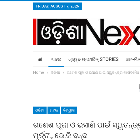
FRIDAY, AUGUST 7, 2026
ଖବର
ଓ୍ୱେବ ଷ୍ଟୋରିଜ୍‌ STORIES
ସତ-ମି
Home
ଓଡିଶା
ଗଣେଶ ପୂଜା ଓ ଭସାଣି ପାଇଁ ସ୍ୱତନ୍ତ୍ର ମାର୍ଗଦର୍ଶିକା 
ଓଡିଶା
ଖବର
ବିଶ୍ୱାସ
ଗଣେଶ ପୂଜା ଓ ଭସାଣି ପାଇଁ ସ୍ୱତନ୍ତ୍ର 
ମୂର୍ତ୍ତୀ, ଭୋଜି ବନ୍ଦ