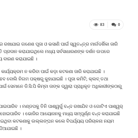
83
0
ଖାଯାଇ ଗଣେଶ ପୂଜା ଓ ଭସାଣି ପାଇଁ ସ୍ୱତନ୍ତ୍ର ମାର୍ଗଦର୍ଶିକା ଜାରି
ତି ପ୍ରଦାନ କରାଯାଇଥିଲେ ମଧ୍ୟ ସର୍ବସାଧାରଣଙ୍କ ଦର୍ଶନ ଉପରେ
ୟ ବାରଣ କରାଯାଇଛି ।
ିକ କାର୍ଯ୍ୟକ୍ରମ ନ କରିବା ପାଇଁ କଡ଼ା କଟକଣା ଜାରି କରାଯାଇଛି ।
େବ ବୋଲି ନିଗମ ପକ୍ଷରୁ କୁହାଯାଇଛି । ପୂଜା କମିଟି, କ୍ଲବ୍‍ ତଥା
 ସେମାନେ ଡି.ସି.ପି କିମ୍ବା ତାଙ୍କ ଦ୍ୱାରା ପ୍ରାଧିକୃତ ଅଧିକାରୀଙ୍କଠାରୁ
ରିବ । ମଣ୍ଡପକୁ ତିନି ପାଶ୍ୱର୍ରୁ ବନ୍ଦ ରଖାଯିବ ଓ ଗୋଟିଏ ପାଶ୍ୱର୍
ନ୍ତ ହୋଇପାରିବ । ଭୋଜିର ଆୟୋଜନକୁ ମଧ୍ୟ ସମ୍ପୂର୍ଣ୍ଣ ବନ୍ଦ କରାଯାଇଛି
ହୋଇଥିବା କଟକଣାକୁ ଉଲ୍ଲଙ୍ଘନ କଲେ ବିପର୍ଯ୍ୟୟ ପରିଚାଳନା ନୟମ
 ଦିଆଯାଇଛି ।