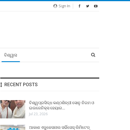
Sign In
ବିଶ୍ୱାସ
RECENT POSTS
ବିଶ୍ୱପ୍ରସିଦ୍ଧ କଣ୍ଠଶିଳ୍ପୀ ସୋନୁ ନିଗମ ଓ
ଇଉଜେନିକ୍ସ ହେୟାର…
Jul 23, 2026
ଆକାଶ ଏଜୁକେସନାଲ ସର୍ଭିସେସ୍ ଲିମିଟେଡ୍