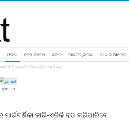
ଛ
ଓଡିଶା
ଦେଶ-ବିଦେଶ
ବଜାର
ଲାଇଫଷ୍ଟାଇଲ
ଆଶାର ଆଲୋକ
ଜାରି-ଏତିକି ବଡ କରିପାରିବେ ମୂର୍ତ୍ତୀ, ଭୋଜି ବନ୍ଦ
ganesh
ମାର୍ଗଦର୍ଶିକା ଜାରି-ଏତିକି ବଡ କରିପାରିବେ