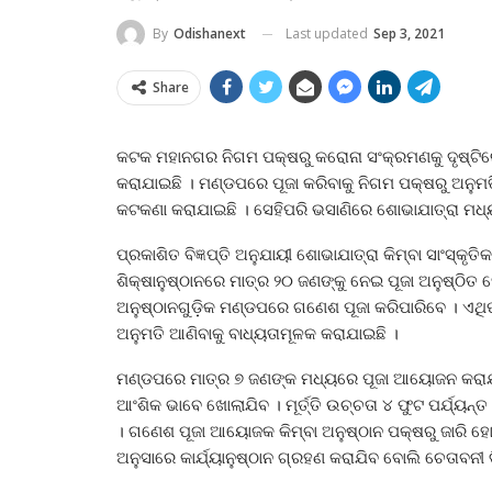
Last updated
Sep 3, 2021
By
Odishanext
Share
କଟକ ମହାନଗର ନିଗମ ପକ୍ଷରୁ କରୋନା ସଂକ୍ରମଣକୁ ଦୃଷ୍ଟିରେ ର
କରାଯାଇଛି । ମଣ୍ଡପରେ ପୂଜା କରିବାକୁ ନିଗମ ପକ୍ଷରୁ ଅନୁମ
କଟକଣା କରାଯାଇଛି । ସେହିପରି ଭସାଣିରେ ଶୋଭାଯାତ୍ରା ମଧ୍
ପ୍ରକାଶିତ ବିଜ୍ଞପ୍ତି ଅନୁଯାୟୀ ଶୋଭାଯାତ୍ରା କିମ୍ବା ସାଂସ୍କୃତ
ଶିକ୍ଷାନୁଷ୍ଠାନରେ ମାତ୍ର ୨୦ ଜଣଙ୍କୁ ନେଇ ପୂଜା ଅନୁଷ୍ଠିତ ହ
ଅନୁଷ୍ଠାନଗୁଡ଼ିକ ମଣ୍ଡପରେ ଗଣେଶ ପୂଜା କରିପାରିବେ । ଏଥିପାଇଁ
ଅନୁମତି ଆଣିବାକୁ ବାଧ୍ୟତାମୂଳକ କରାଯାଇଛି ।
ମଣ୍ଡପରେ ମାତ୍ର ୭ ଜଣଙ୍କ ମଧ୍ୟରେ ପୂଜା ଆୟୋଜନ କରାଯାଇପା
ଆଂଶିକ ଭାବେ ଖୋଲାଯିବ । ମୂର୍ତ୍ତି ଉଚ୍ଚତା ୪ ଫୁଟ ପର୍ଯ୍ୟ
। ଗଣେଶ ପୂଜା ଆୟୋଜକ କିମ୍ବା ଅନୁଷ୍ଠାନ ପକ୍ଷରୁ ଜାରି 
ଅନୁସାରେ କାର୍ଯ୍ୟାନୁଷ୍ଠାନ ଗ୍ରହଣ କରାଯିବ ବୋଲି ଚେତାବନୀ