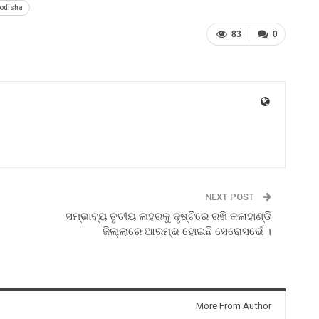
odisha
83
0
NEXT POST
ସମ୍ଭାବ୍ୟ ତୃତୀୟ ଲହରକୁ ଦୃଷ୍ଟିରେ ରଖି କଳାହାଣ୍ଡି
ଜିଲ୍ଲାରେ ଆରମ୍ଭ ହୋଇଛି ସେରୋସର୍ଭେ ।
More From Author