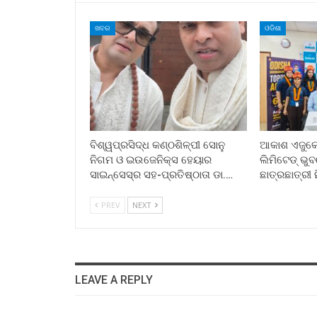
ଖବର
ଓଡିଶା
ବିଶ୍ୱପ୍ରସିଦ୍ଧ କଣ୍ଠଶିଳ୍ପୀ ସୋନୁ
ଆକାଶ ଏଜୁକେସ
ନିଗମ ଓ ଇଉଜେନିକ୍ସ ହେୟାର
ଲିମିଟେଡ୍ ଭ
ସାଇନ୍ସେସ୍ର ସହ-ପ୍ରତିଷ୍ଠାତା ଡା.…
ଛାତ୍ରଛାତ୍ରୀ 
PREV
NEXT
LEAVE A REPLY