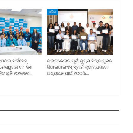
ଓଡିଶା
ନାଲ ସର୍ଭିସେସ୍
ରାଉରକେଲାର ପୂର୍ବୀ ଗୁପ୍ତା ସିଙ୍ଗାପୁରର
ୁବନେଶ୍ୱରର ୧୧ ଜଣ
ଜିଆଇଆଇଏସ୍ ସ୍ମାର୍ଟ କ୍ୟାମ୍ପସରେ
ନିଟ ଯୁଜି ୨୦୨୬ରେ…
ଅଧ୍ୟୟନ ପାଇଁ ୧୦୦%…