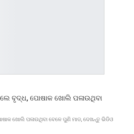
ପିଟିଲେ ବୃଦ୍ଧ, ପୋଷାକ ଖୋଲି ପଳାଉଥିବା
, ପୋଷାକ ଖୋଲି ପଳାଉଥିବା ବେଳେ ପୁଣି ମାଡ, ଦେଖନ୍ତୁ ଭିଡିଓ