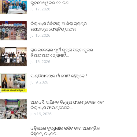
ଭୁବନେଶ୍ୱରର ୧୧ ଜଣ…
Jul 17, 2026
ରିଲାଏନ୍ସ ଡିଜିଟାଲ୍ ଆଣିଲା ଗ୍ରାଣ୍ଡ
ରଥଯାତ୍ରା ଫେଷ୍ଟିଭ୍ ଅଫର
Jul 15, 2026
ରାଉରକେଲାର ପୂର୍ବୀ ଗୁପ୍ତା ସିଙ୍ଗାପୁରର
ଜିଆଇଆଇଏସ୍ ସ୍ମାର୍ଟ…
Jul 15, 2026
ପାଣ୍ଡିଆନଙ୍କ ନାଁ ମୋଦି କହିଥିବେ !
Jul 9, 2026
ଆଇଓସି, ଅଭିନବ ବିନ୍ଦ୍ରା ଫାଉଣ୍ଡେସନ ଏବଂ
ରିଲାଏନ୍ସ ଫାଉଣ୍ଡେସନ…
Jun 19, 2026
ଓଡ଼ିଶାରେ ବୃଦ୍ଧିଶୀଳ କର୍କଟ ଭାର ଆରମ୍ଭିକ
ଚିହ୍ନଟ, ଉନ୍ନତ…