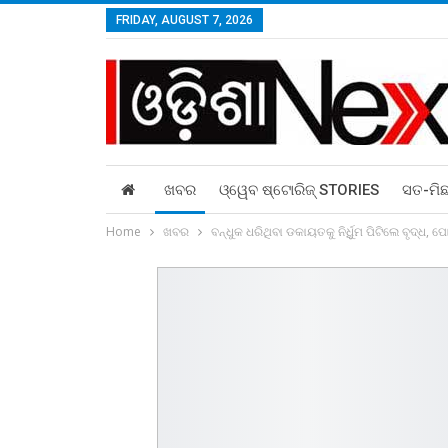
FRIDAY, AUGUST 7, 2026
ଖବର
ଓ୍ୱେବ ଷ୍ଟୋରିଜ୍‌ STORIES
ସତ-ମି
Home
ଖବର
ବନ୍ଧୁକ ଧରିଥିବା ଡକାୟତକୁ ନିର୍ଧିୁମ ପିଟିଲେ ବୃଦ୍ଧ,