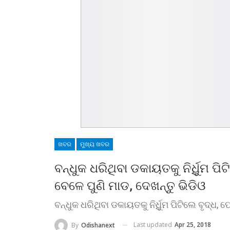
ଖବର
ମୁଖ୍ୟ ଖବର
ବନ୍ଧୁକ ଧରିଥିବା ଡକାୟତକୁ ନିର୍ଧିୁମ 
ବେଳେ ପୁଣି ମାଡ, ଦେଖନ୍ତୁ ଭିଡିଓ
ବନ୍ଧୁକ ଧରିଥିବା ଡକାୟତକୁ ନିର୍ଧିୁମ ପିଟିଲେ ବୃଦ୍ଧ
Last updated
Apr 25, 2018
By
Odishanext