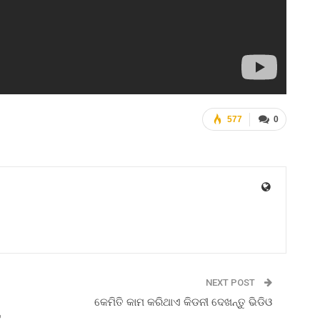
577
0
NEXT POST
କେମିତି କାମ କରିଥାଏ କିଡନୀ ଦେଖନ୍ତୁ ଭିଡିଓ
ି