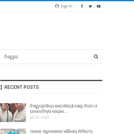
Sign In
ବିଶ୍ୱାସ
RECENT POSTS
ବିଶ୍ୱପ୍ରସିଦ୍ଧ କଣ୍ଠଶିଳ୍ପୀ ସୋନୁ ନିଗମ ଓ
ଇଉଜେନିକ୍ସ ହେୟାର…
Jul 23, 2026
ଆକାଶ ଏଜୁକେସନାଲ ସର୍ଭିସେସ୍ ଲିମିଟେଡ୍