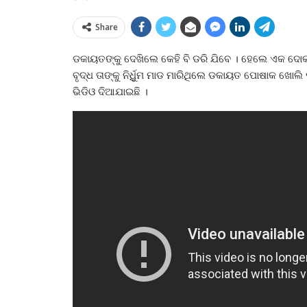
Share
ଡକାୟତଙ୍କୁ ଦେଖିଲେ କେହି ବି ଡରି ଯିବେ । ହେଲେ ଏକ ଦୋକ
ବୃଦ୍ଧ ତାଙ୍କୁ ନିର୍ଧିୁମ ମାଡ ମାରିଥିଲେ ଡକାୟତ ପୋଷାକ ଖୋ
ଭିଡିଓ ଦିଆଯାଇଛି ।