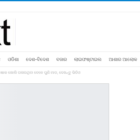
ଛ
ଓଡିଶା
ଦେଶ-ବିଦେଶ
ବଜାର
ଲାଇଫଷ୍ଟାଇଲ
ଆଶାର ଆଲୋକ
 ପୋଷାକ ଖୋଲି ପଳାଉଥିବା ବେଳେ ପୁଣି ମାଡ, ଦେଖନ୍ତୁ ଭିଡିଓ