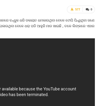
577
0
ାନରେ ବନ୍ଧୁକ ଧରି ଡକାୟତ ଧମକାଉଥିବା ବେଳେ ଟୋପି ପିନ୍ଧିଥିବା ଜଣେ
ଲି ପଳାଉଥିବା ବେଳେ ଧରା ପଡି ଆହୁରି ମାଡ ଖାଇଛି , ତଳେ ଲିଙ୍କରେ ଏହାର