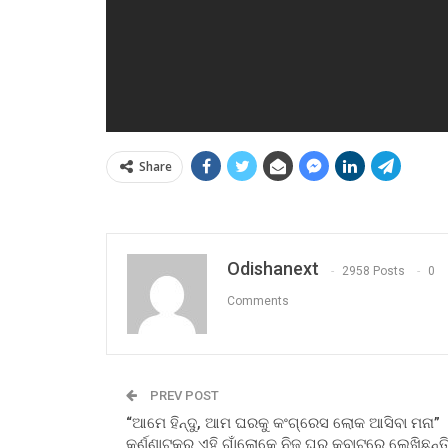
Share
Odishanext
2958 Posts
0
Comments
PREV POST
“ଆମେ ହିନ୍ଦୁ, ଆମ ଘରକୁ କଂଗ୍ରେସ ଲୋକ ଆସିବା ମନା”
କର୍ଣ୍ଣାଟକର ଏହି ଗାଁଲୋକେ ନିଜ ଘର କବାଟରେ ଲେଖିଛନ୍ତ