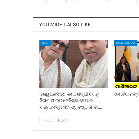
YOU MIGHT ALSO LIKE
ଖବର
ଆଶାର ଆଲୋକ
ବିଶ୍ୱପ୍ରସିଦ୍ଧ କଣ୍ଠଶିଳ୍ପୀ ସୋନୁ
ପାଣ୍ଡିଆନଙ୍କ 
ନିଗମ ଓ ଇଉଜେନିକ୍ସ ହେୟାର
ସାଇନ୍ସେସ୍ର ସହ-ପ୍ରତିଷ୍ଠାତା ଡା.…
PREV
NEXT