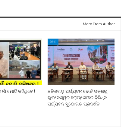
More From Author
ଖବର
ନାଁ ମୋଦି କହିଥିବେ !
ଛତିଶଗଡ଼ ପର୍ଯ୍ୟଟନ ବୋର୍ଡ ପକ୍ଷରୁ
ଭୁବନେଶ୍ୱର ରୋଡ୍‌ଶୋ’ରେ ବିଭିନ୍ନ
ପର୍ଯ୍ୟଟନ ସୁଯୋଗର ପ୍ରଦର୍ଶନ