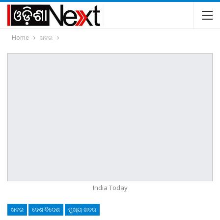
Home
ଖବର
India Today
ଖବର
ଦେଶ-ବିଦେଶ
ମୁଖ୍ୟ ଖବର