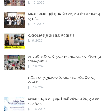
Jul 15, 2026
ରାଉରକେଲାର ପୂର୍ବୀ ଗୁପ୍ତା ସିଙ୍ଗାପୁରର ଜିଆଇଆଇଏସ୍
ସ୍ମାର୍ଟ…
Jul 15, 2026
ପାଣ୍ଡିଆନଙ୍କ ନାଁ ମୋଦି କହିଥିବେ !
Jul 9, 2026
ଆଇଓସି, ଅଭିନବ ବିନ୍ଦ୍ରା ଫାଉଣ୍ଡେସନ ଏବଂ ରିଲାଏନ୍ସ
ଫାଉଣ୍ଡେସନ…
Jun 19, 2026
ଓଡ଼ିଶାରେ ବୃଦ୍ଧିଶୀଳ କର୍କଟ ଭାର ଆରମ୍ଭିକ ଚିହ୍ନଟ,
ଉନ୍ନତ…
Jun 18, 2026
ମୋରେପେନ୍ ଲ୍ୟାବ୍ ଚତୁର୍ଥ ତ୍ରୈମାସିକରେ ନିଟ୍ ଲାଭ ୬୯
ପ୍ରତିଶତ…
Jun 16, 2026