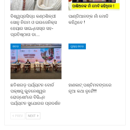
ବିଶ୍ୱପ୍ରସିଦ୍ଧ କଣ୍ଠଶିଳ୍ପୀ
ପାଣ୍ଡିଆନଙ୍କ ନାଁ ମୋଦି
ସୋନୁ ନିଗମ ଓ ଇଉଜେନିକ୍ସ
କହିଥିବେ !
ହେୟାର ସାଇନ୍ସେସ୍ର ସହ-
ପ୍ରତିଷ୍ଠାତା ଡା.…
ଖବର
ମୁଖ୍ୟ ଖବର
ଛତିଶଗଡ଼ ପର୍ଯ୍ୟଟନ ବୋର୍ଡ
ହାଣକାଟ୍‌ ପଶ୍ଚିମବଙ୍ଗରେ
ପକ୍ଷରୁ ଭୁବନେଶ୍ୱର
ନୂଆ କଥା ନୁହେଁ!!!
ରୋଡ୍‌ଶୋ’ରେ ବିଭିନ୍ନ
ପର୍ଯ୍ୟଟନ ସୁଯୋଗର ପ୍ରଦର୍ଶନ
PREV
NEXT