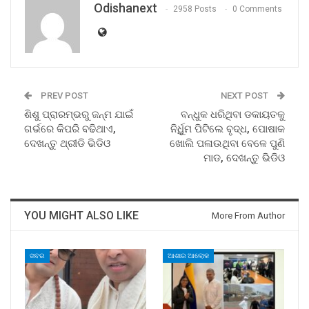
Odishanext
2958 Posts
0 Comments
PREV POST
NEXT POST
ଶିଶୁ ପ୍ରାରମ୍ଭରୁ ଜନ୍ମ ଯାଇଁ
ବନ୍ଧୁକ ଧରିଥିବା ଡକାୟତକୁ
ଗର୍ଭରେ କିପରି ବଢିଥାଏ,
ନିର୍ଧିୁମ ପିଟିଲେ ବୃଦ୍ଧ, ପୋଷାକ
ଦେଖନ୍ତୁ ଥ୍ରୀଡି ଭିଡିଓ
ଖୋଲି ପଳାଉଥିବା ବେଳେ ପୁଣି
ମାଡ, ଦେଖନ୍ତୁ ଭିଡିଓ
YOU MIGHT ALSO LIKE
More From Author
ଖବର
ଆଶାର ଆଲୋକ