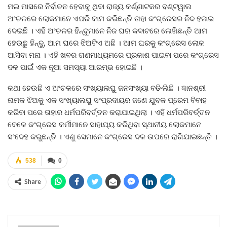
ମଇ ମାସରେ ନିର୍ବାଚନ ହେବାକୁ ଥିବା ରାଜ୍ୟ କର୍ଣ୍ଣାଟକର ବଣ୍ଟୱାଲ
ଅଂଚଳରେ ଲୋକମାନେ ଏପରି କାମ କରିଛନ୍ତି ତାହା କଂଗ୍ରେସର ନିଦ ହଜାଇ
ଦେଇଛି । ଏହି ଅଂଚଳର ହିନ୍ଦୁମାନେ ନିଜ ଘର କବାଟରେ ଲେଖିଛନ୍ତି ଆମ
ହେଉଛୁ ହିନ୍ଦୁ, ଆମ ଘରେ ଝିଅଟିଏ ଅଛି । ଆମ ଘରକୁ କଂଗ୍ରେସ ଲୋକ
ଆସିବା ମନା । ଏହି ଖବର ଗଣମାଧ୍ୟମରେ ପ୍ରକାଶ ପାଇବା ପରେ କଂଗ୍ରେସ
ଦଳ ପାଇଁ ଏକ ନୂଆ ସମସ୍ୟା ଆରମ୍ଭ ହୋଇଛି ।
କଥା ହେଉଛି ଏ ଅଂଚଳରେ ସଂଖ୍ୟାଲଘୁ ଜନସଂଖ୍ୟା ବଢି·ଲିଛି । ଜ୍ଞାନଶ୍ରୀ
ନାମକ ଝିଅକୁ ଏକ ସଂଖ୍ୟାଲଘୁ ସଂପ୍ରଦାୟର ଜଣେ ଯୁବକ ପ୍ରେମ ବିବାହ
କରିବା ପରେ ତାହାର ଧର୍ମପରିବର୍ତ୍ତନ କରାଯାଇଥିଲା । ଏହି ଧର୍ମପରିବର୍ତ୍ତନ
ବେଳେ କଂଗ୍ରେସ କର୍ମୀମାନେ ସାହାଯ୍ୟ କରିଥିବା ସ୍ଥାନୀୟ ଲୋକମାନେ
ସଂଦେହ କରୁଛନ୍ତି । ଏଣୁ ସେମାନେ କଂଗ୍ରେସ ଦଳ ଉପରେ ରାଗିଯାଇଛନ୍ତି ।
538
0
Share