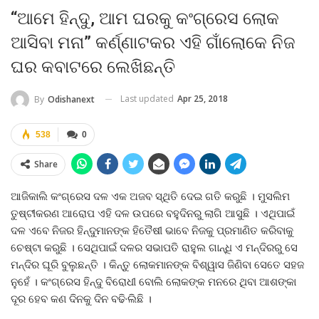
“ଆମେ ହିନ୍ଦୁ, ଆମ ଘରକୁ କଂଗ୍ରେସ ଲୋକ
ଆସିବା ମନା” କର୍ଣ୍ଣାଟକର ଏହି ଗାଁଲୋକେ ନିଜ
ଘର କବାଟରେ ଲେଖିଛନ୍ତି
Last updated
Apr 25, 2018
By
Odishanext
538
0
Share
ଆଜିକାଲି କଂଗ୍ରେସ ଦଳ ଏକ ଅଜବ ସ୍ଥିତି ଦେଇ ଗତି କରୁଛି । ମୁସଲିମ
ତୁଷ୍ଟୀକରଣ ଆରୋପ ଏହି ଦଳ ଉପରେ ବହୁଦିନରୁ ଲାଗି ଆସୁଛି । ଏଥିପାଇଁ
ଦଳ ଏବେ ନିଜର ହିନ୍ଦୁମାନଙ୍କ ହିତୈଷୀ ଭାବେ ନିଜକୁ ପ୍ରମାଣିତ କରିବାକୁ
ଚେଷ୍ଟା କରୁଛି । ସେଥିପାଇଁ ଦଳର ସଭାପତି ରାହୁଲ ଗାନ୍ଧି ଏ ମନ୍ଦିରରୁ ସେ
ମନ୍ଦିର ଘୂରି ବୁଲୁଛନ୍ତି । କିନ୍ତୁ ଲୋକମାନଙ୍କ ବିଶ୍ୱାସ ଜିଣିବା ସେତେ ସହଜ
ନୁହେଁ । କଂଗ୍ରେସ ହିନ୍ଦୁ ବିରୋଧୀ ବୋଲି ଲୋକଙ୍କ ମନରେ ଥିବା ଆଶଙ୍କା
ଦୂର ହେବ କଣ ଦିନକୁ ଦିନ ବଢି·ଲିଛି ।