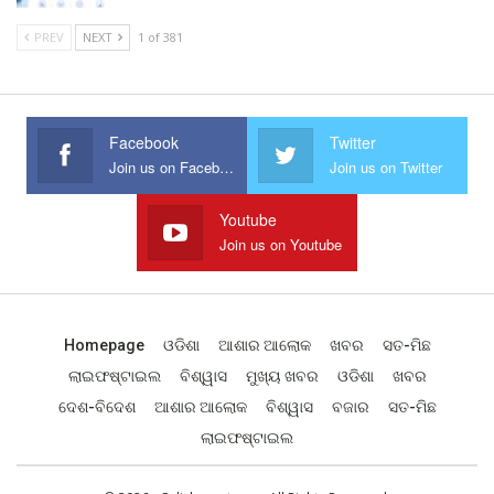
PREV
NEXT
1 of 381
Facebook
Twitter
Join us on Facebook
Join us on Twitter
Youtube
Join us on Youtube
Homepage
ଓଡିଶା
ଆଶାର ଆଲୋକ
ଖବର
ସତ-ମିଛ
ଲାଇଫଷ୍ଟାଇଲ
ବିଶ୍ୱାସ
ମୁଖ୍ୟ ଖବର
ଓଡିଶା
ଖବର
ଦେଶ-ବିଦେଶ
ଆଶାର ଆଲୋକ
ବିଶ୍ୱାସ
ବଜାର
ସତ-ମିଛ
ଲାଇଫଷ୍ଟାଇଲ