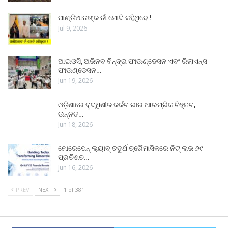
ପାଣ୍ଡିଆନଙ୍କ ନାଁ ମୋଦି କହିଥିବେ !
Jul 9, 2026
ଆଇଓସି, ଅଭିନବ ବିନ୍ଦ୍ରା ଫାଉଣ୍ଡେସନ ଏବଂ ରିଲାଏନ୍ସ
ଫାଉଣ୍ଡେସନ…
Jun 19, 2026
ଓଡ଼ିଶାରେ ବୃଦ୍ଧିଶୀଳ କର୍କଟ ଭାର ଆରମ୍ଭିକ ଚିହ୍ନଟ,
ଉନ୍ନତ…
Jun 18, 2026
ମୋରେପେନ୍ ଲ୍ୟାବ୍ ଚତୁର୍ଥ ତ୍ରୈମାସିକରେ ନିଟ୍ ଲାଭ ୬୯
ପ୍ରତିଶତ…
Jun 16, 2026
PREV
NEXT
1 of 381