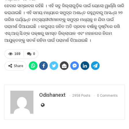
ହେବାର ସମ୍ଭାବନା ରହିଛି । ଏହି ସବୁ ଜିଲ୍ଲାଗୁଡ଼ିକ ପାଇଁ ୟେଲୋ ୱାର୍ଣ୍ଣିା ଜାରି
କରାଯାଇଛି । ଏହି ସମୟ ମଧ୍ୟରେ ସମୁଦ୍ର ଅଶାନ୍ତ ରହୁଥିବାରୁ ଆସନ୍ତା ୨୭
ତାରିଖ ପର୍ଯ୍ୟନ୍ତ ମତ୍ସ୍ୟଜୀବୀମାନଙ୍କୁ ସମୁଦ୍ର ମଧ୍ୟକୁ ନ ଯିବା ପାଇଁ
ପରାମର୍ଶ ଦିଆଯାଇଛି । ଲଘୁଚାପ ଜନିତ ଅତି ପ୍ରବଳ ବର୍ଷାକୁ ଦୃଷ୍ଟିରେ ରଖି
ଏସ୍‍.ଆର୍‍.ସି.ଙ୍କ ପକ୍ଷରୁ ସମସ୍ତ ଜିଲ୍ଲାପାଳ ଏବଂ ମହାନଗର ନିଗମ
ଆୟୁକ୍ତଙ୍କୁ ସତର୍କ ରହିବା ପାଇଁ ପରାମର୍ଶ ଦିଆଯାଇଛି ।
169
0
Share
Odishanext
2958 Posts
0 Comments