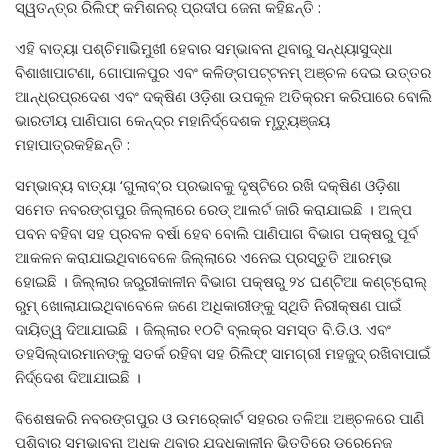
ସ୍ୱତନ୍ତ୍ର ରିଲିଫ୍‍ କମିଶନର୍‍ ପ୍ରଦୀପ ଜେନା କହିଛନ୍ତି :
ଏହି ବାତ୍ୟା ପଶ୍ଚିମାଭିମୁଖୀ ହେବାର ସମ୍ଭାବନା ଥିବାରୁ ସନ୍ଧ୍ୟାସୁଦ୍ଧା
ବିଶାଖାପାଟଣା, ଗୋପାଳପୁର ଏବଂ କଳିଙ୍ଗପଟ୍ଟନମ୍‍ ଅଞ୍ଚଳ ଦେଇ ଉତ୍ତର
ଆନ୍ଧ୍ରପ୍ରଦେଶ ଏବଂ ଦକ୍ଷିଣ ଓଡ଼ିଶା ଉପକୂଳ ଅତିକ୍ରମ କରିପାରେ ବୋଲି
ଭାରତୀୟ ପାଣିପାଗ କେନ୍ଦ୍ର ମହାନିର୍ଦ୍ଦେଶକ ମୃତ୍ୟୁଞ୍ଜୟ
ମହାପାତ୍ରକହିଛନ୍ତି :
ସମ୍ଭାବ୍ୟ ବାତ୍ୟା ‘ଗୁଲାବ୍‍’ର ପ୍ରଭାବକୁ ଦୃଷ୍ଟିରେ ରଖି ଦକ୍ଷିଣ ଓଡ଼ିଶା
ସମେତ ନବରଙ୍ଗପୁର ଜିଲ୍ଲାରେ ରେଡ୍‍ ଆଲର୍ଟ ଜାରି କରାଯାଇଛି । ଅଳ୍ପ
ପବନ ବହିବା ସହ ପ୍ରବଳ ବର୍ଷା ହେବ ବୋଲି ପାଣିପାଗ ବିଭାଗ ପକ୍ଷରୁ ପୂର୍ବ
ଆକଳନ କରାଯାଇଥିବାବେଳେ ଜିଲ୍ଲାରେ ଏନେଇ ପ୍ରସ୍ତୁତି ଆରମ୍ଭ
ହୋଇଛି । ଜିଲ୍ଲାର ଜରୁରୀକାଳୀନ ବିଭାଗ ପକ୍ଷରୁ ୨୪ ଘଣ୍ଟିଆ କଣ୍ଟ୍ରୋଲ୍‍
ରୁମ୍‍ ଖୋଲାଯାଇଥିବାବେଳେ ଜଣେ ଅଧିକାରୀଙ୍କୁ ସ୍ଥିତି ନିରୀକ୍ଷଣ ପାଇଁ
ଦାୟିତ୍ୱ ଦିଆଯାଇଛି । ଜିଲ୍ଲାର ୧୦ଟି ବ୍ଲକ୍‍ର ସମସ୍ତ ବି.ଡି.ଓ. ଏବଂ
ତହସିଲ୍‍ଦାରମାନଙ୍କୁ ସତର୍କ ରହିବା ସହ ରିଲିଫ୍‍ ସାମଗ୍ରୀ ମହଜୁଦ୍‍ ରଖିବାପାଇଁ
ନିର୍ଦ୍ଦେଶ ଦିଆଯାଇଛି ।
ବିଶେଷକରି ନବରଙ୍ଗପୁର ଓ ଉମର୍‍କୋର୍ଟ ସହରର ତଳିଆ ଅଞ୍ଚଳରେ ପାଣି
ପଶିବାର ସମ୍ଭାବନା ଅଧିକ ଥିବାରୁ ଯୁଦ୍ଧକାଳୀନ ଭିତ୍ତିରେ ଡ୍ରେନେଜ୍‍