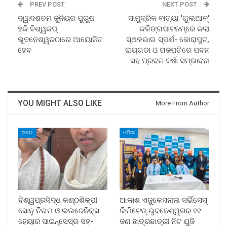
PREV POST
NEXT POST
ଦ୍ୱାଦଶତମ ଜୁନିୟର ପୁରୁଷ
ସାମୁଦ୍ରିକ ବାତ୍ୟା ‘ଗୁଲଆବ୍‍’
ହକି ବିଶ୍ୱକପ୍‍
କଳିଙ୍ଗପାଟନମ୍‌ରେ କଲା
ଭୁବନେଶ୍ୱରଠାରେ ଆୟୋଜିତ
ସ୍ଥଳଭାଗ ସ୍ପର୍ଶ- କୋରାପୁଟ,
ହେବ
ରାୟଗଡା ଓ ଗଜପତିରେ ପବନ
ସହ ପ୍ରବଳ ବର୍ଷା ସମ୍ଭାବନା
YOU MIGHT ALSO LIKE
More From Author
ଖବର
ଓଡିଶା
ବିଶ୍ୱପ୍ରସିଦ୍ଧ କଣ୍ଠଶିଳ୍ପୀ
ଆକାଶ ଏଜୁକେସନାଲ ସର୍ଭିସେସ୍
ସୋନୁ ନିଗମ ଓ ଇଉଜେନିକ୍ସ
ଲିମିଟେଡ୍ ଭୁବନେଶ୍ୱରର ୧୧
ହେୟାର ସାଇନ୍ସେସ୍ର ସହ-
ଜଣ ଛାତ୍ରଛାତ୍ରୀ ନିଟ ଯୁଜି