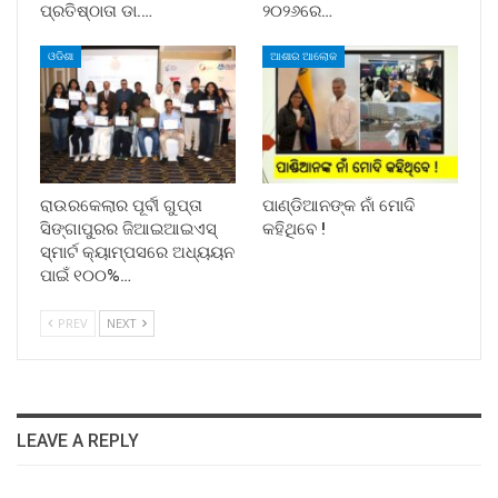
ପ୍ରତିଷ୍ଠାତା ଡା.…
୨୦୨୬ରେ…
ଓଡିଶା
ଆଶାର ଆଲୋକ
ରାଉରକେଲାର ପୂର୍ବୀ ଗୁପ୍ତା
ପାଣ୍ଡିଆନଙ୍କ ନାଁ ମୋଦି
ସିଙ୍ଗାପୁରର ଜିଆଇଆଇଏସ୍
କହିଥିବେ !
ସ୍ମାର୍ଟ କ୍ୟାମ୍ପସରେ ଅଧ୍ୟୟନ
ପାଇଁ ୧୦୦%…
PREV
NEXT
LEAVE A REPLY