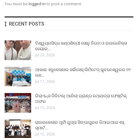
You must be
logged in
to post a comment.
RECENT POSTS
ବିଶ୍ୱପ୍ରସିଦ୍ଧ କଣ୍ଠଶିଳ୍ପୀ ସୋନୁ ନିଗମ ଓ ଇଉଜେନିକ୍ସ
ହେୟାର…
Jul 23, 2026
ଆକାଶ ଏଜୁକେସନାଲ ସର୍ଭିସେସ୍ ଲିମିଟେଡ୍ ଭୁବନେଶ୍ୱରର ୧୧
ଜଣ…
Jul 17, 2026
ରିଲାଏନ୍ସ ଡିଜିଟାଲ୍ ଆଣିଲା ଗ୍ରାଣ୍ଡ ରଥଯାତ୍ରା ଫେଷ୍ଟିଭ୍
ଅଫର
Jul 15, 2026
ରାଉରକେଲାର ପୂର୍ବୀ ଗୁପ୍ତା ସିଙ୍ଗାପୁରର ଜିଆଇଆଇଏସ୍
ସ୍ମାର୍ଟ…
Jul 15, 2026