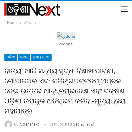
Home
ଓଡିଶା
cyclone
ଓଡିଶା
ଖବର
ମୁଖ୍ୟ ଖବର
ବାତ୍ୟା ଆଜି ସନ୍ଧ୍ୟାସୁଦ୍ଧା ବିଶାଖାପାଟଣା,
ଗୋପାଳପୁର ଏବଂ କଳିଙ୍ଗପଟ୍ଟନମ୍‍ ଅଞ୍ଚଳ
ଦେଇ ଉତ୍ତର ଆନ୍ଧ୍ରପ୍ରଦେଶ ଏବଂ ଦକ୍ଷିଣ
ଓଡ଼ିଶା ଉପକୂଳ ଅତିକ୍ରମ କରିବ -ମୃତ୍ୟୁଞ୍ଜୟ
ମହାପାତ୍ର
Last updated
Sep 26, 2021
By
Odishanext