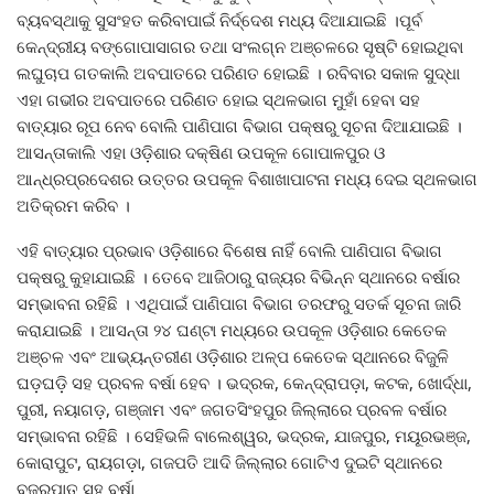
ବ୍ୟବସ୍ଥାକୁ ସୁସଂହତ କରିବାପାଇଁ ନିର୍ଦ୍ଦେଶ ମଧ୍ୟ ଦିଆଯାଇଛି ।ପୂର୍ବ
କେନ୍ଦ୍ରୀୟ ବଙ୍ଗୋପାସାଗର ତଥା ସଂଲଗ୍ନ ଅଞ୍ଚଳରେ ସୃଷ୍ଟି ହୋଇଥିବା
ଲଘୁଚାପ ଗତକାଲି ଅବପାତରେ ପରିଣତ ହୋଇଛି । ରବିବାର ସକାଳ ସୁଦ୍ଧା
ଏହା ଗଭୀର ଅବପାତରେ ପରିଣତ ହୋଇ ସ୍ଥଳଭାଗ ମୁହାଁ ହେବା ସହ
ବାତ୍ୟାର ରୂପ ନେବ ବୋଲି ପାଣିପାଗ ବିଭାଗ ପକ୍ଷରୁ ସୂଚନା ଦିଆଯାଇଛି ।
ଆସନ୍ତାକାଲି ଏହା ଓଡ଼ିଶାର ଦକ୍ଷିଣ ଉପକୂଳ ଗୋପାଳପୁର ଓ
ଆନ୍ଧ୍ରପ୍ରଦେଶର ଉତ୍ତର ଉପକୂଳ ବିଶାଖାପାଟନା ମଧ୍ୟ ଦେଇ ସ୍ଥଳଭାଗ
ଅତିକ୍ରମ କରିବ ।
ଏହି ବାତ୍ୟାର ପ୍ରଭାବ ଓଡ଼ିଶାରେ ବିଶେଷ ନାହିଁ ବୋଲି ପାଣିପାଗ ବିଭାଗ
ପକ୍ଷରୁ କୁହାଯାଇଛି । ତେବେ ଆଜିଠାରୁ ରାଜ୍ୟର ବିଭିନ୍ନ ସ୍ଥାନରେ ବର୍ଷାର
ସମ୍ଭାବନା ରହିଛି । ଏଥିପାଇଁ ପାଣିପାଗ ବିଭାଗ ତରଫରୁ ସତର୍କ ସୂଚନା ଜାରି
କରାଯାଇଛି । ଆସନ୍ତା ୨୪ ଘଣ୍ଟା ମଧ୍ୟରେ ଉପକୂଳ ଓଡ଼ିଶାର କେତେକ
ଅଞ୍ଚଳ ଏବଂ ଆଭ୍ୟନ୍ତରୀଣ ଓଡ଼ିଶାର ଅଳ୍ପ କେତେକ ସ୍ଥାନରେ ବିଜୁଳି
ଘଡ଼ଘଡ଼ି ସହ ପ୍ରବଳ ବର୍ଷା ହେବ । ଭଦ୍ରକ, କେନ୍ଦ୍ରାପଡ଼ା, କଟକ, ଖୋର୍ଦ୍ଧା,
ପୁରୀ, ନୟାଗଡ଼, ଗଞ୍ଜାମ ଏବଂ ଜଗତସିଂହପୁର ଜିଲ୍ଲାରେ ପ୍ରବଳ ବର୍ଷାର
ସମ୍ଭାବନା ରହିଛି । ସେହିଭଳି ବାଲେଶ୍ୱର, ଭଦ୍ରକ, ଯାଜପୁର, ମୟୂରଭଞ୍ଜ,
କୋରାପୁଟ, ରାୟଗଡ଼ା, ଗଜପତି ଆଦି ଜିଲ୍ଲାର ଗୋଟିଏ ଦୁଇଟି ସ୍ଥାନରେ
ବଜ୍ରପାତ ସହ ବର୍ଷା