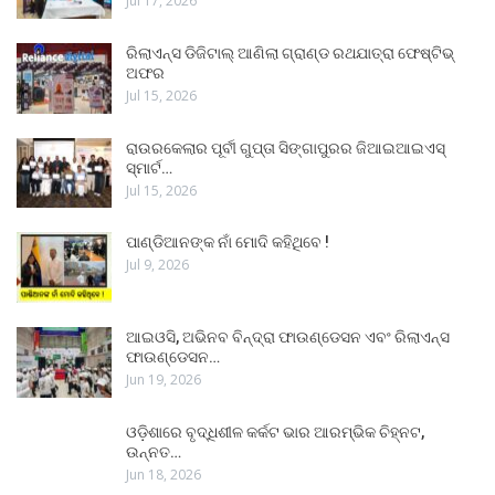
Jul 17, 2026
ରିଲାଏନ୍ସ ଡିଜିଟାଲ୍ ଆଣିଲା ଗ୍ରାଣ୍ଡ ରଥଯାତ୍ରା ଫେଷ୍ଟିଭ୍
ଅଫର
Jul 15, 2026
ରାଉରକେଲାର ପୂର୍ବୀ ଗୁପ୍ତା ସିଙ୍ଗାପୁରର ଜିଆଇଆଇଏସ୍
ସ୍ମାର୍ଟ…
Jul 15, 2026
ପାଣ୍ଡିଆନଙ୍କ ନାଁ ମୋଦି କହିଥିବେ !
Jul 9, 2026
ଆଇଓସି, ଅଭିନବ ବିନ୍ଦ୍ରା ଫାଉଣ୍ଡେସନ ଏବଂ ରିଲାଏନ୍ସ
ଫାଉଣ୍ଡେସନ…
Jun 19, 2026
ଓଡ଼ିଶାରେ ବୃଦ୍ଧିଶୀଳ କର୍କଟ ଭାର ଆରମ୍ଭିକ ଚିହ୍ନଟ,
ଉନ୍ନତ…
Jun 18, 2026