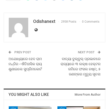
Odishanext
2958 Posts
0 Comments
PREV POST
NEXT POST
ଅଯୋଧ୍ୟାରେ ହେବ ରାମ
ବାତ୍ୟା ବୁଲ୍‌ବୁଲ୍‌ ପ୍ରଭାବରେ
ମନ୍ଦିର -ଐତିହାସିକ ରାୟ
ରାଜ୍ୟାରେ ୩ ଲକ୍ଷ ହେକ୍ଟର
ଶୁଣାଇଲେ ସୁପ୍ରିମକୋର୍ଟ
ଜମିରେ ଫସଲ ନଷ୍ଟ, ୫
ଜଣଙ୍କର ମୃତ୍ୟୁ ସୂଚନା
YOU MIGHT ALSO LIKE
More From Author
ଓଡିଶା
ଓଡିଶା