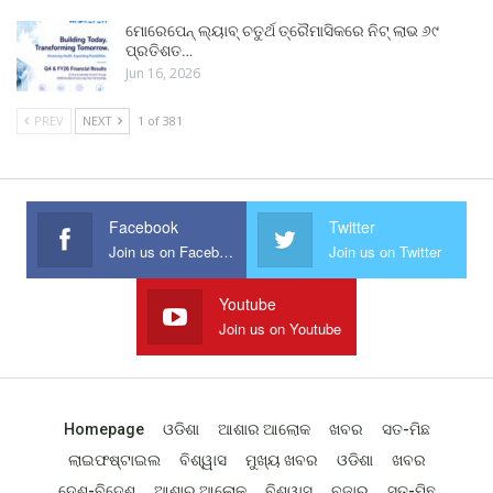
ମୋରେପେନ୍ ଲ୍ୟାବ୍ ଚତୁର୍ଥ ତ୍ରୈମାସିକରେ ନିଟ୍ ଲାଭ ୬୯
ପ୍ରତିଶତ…
Jun 16, 2026
PREV
NEXT
1 of 381
Facebook
Twitter
Join us on Facebook
Join us on Twitter
Youtube
Join us on Youtube
Homepage
ଓଡିଶା
ଆଶାର ଆଲୋକ
ଖବର
ସତ-ମିଛ
ଲାଇଫଷ୍ଟାଇଲ
ବିଶ୍ୱାସ
ମୁଖ୍ୟ ଖବର
ଓଡିଶା
ଖବର
ଦେଶ-ବିଦେଶ
ଆଶାର ଆଲୋକ
ବିଶ୍ୱାସ
ବଜାର
ସତ-ମିଛ