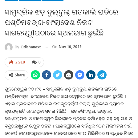
ସାମୁଦ୍ରିକ ଝଡ଼ ବୁଲ୍‍ବୁଲ୍‍ ଗତକାଲି ରାତିରେ
ପଶ୍ଚିମବଙ୍ଗ-ବାଂଲାଦେଶ ନିକଟ
ସାଗରଦ୍ୱୀପଠାରେ ସ୍ଥଳଭାଗ ଛୁଇଁଛି
On
Nov 10, 2019
By
Odishanext
2,918
0
Share
ଭୁବନେଶ୍ୱର ୧୦।୧୧ – ସାମୁଦ୍ରିକ ଝଡ଼ ବୁଲ୍‍ବୁଲ୍‍ ଗତକାଲି ରାତିରେ
ପଶ୍ଚିମବଙ୍ଗ-ବାଂଲାଦେଶ ନିକଟ ସାଗରଦ୍ୱୀପଠାରେ ସ୍ଥଳଭାଗ ଛୁଇଁଛି ।
ଏହାର ପ୍ରଭାବରେ ଓଡ଼ିଶାର ଉପକୂଳବର୍ତ୍ତୀ ଜିଲ୍ଲା ଗୁଡ଼ିକରେ ବ୍ୟାପକ
କ୍ଷୟକ୍ଷତି ହୋଇଥିବା ସୂଚନା ମିଳିଛି । ଜଗତ୍‍ସିଂହପୁର, ଭଦ୍ରକ,
କେନ୍ଦ୍ରାପଡା ଓ ବାଲେଶ୍ୱର ଜିଲ୍ଲାରେ ପ୍ରବଳ ବର୍ଷା ହେବା ସହ ବହୁ ଗଛ ଓ
ବିଦ୍ୟୁତ୍‍ଖୁଣ୍ଟ ଉପୁଡି ପଡିଛି । ପାରାଦ୍ୱୀପରେ ସର୍ବାଧିକ ୨୦୬ ମିଲିମିଟର ବର୍ଷା
ରେକର୍ଡ କରାଯାଇଥିବାବେଳେ ରାଜନଗରରେ ୧୮୦ ମିଲିମିଟର ଓ ଚାନ୍ଦବାଲିରେ