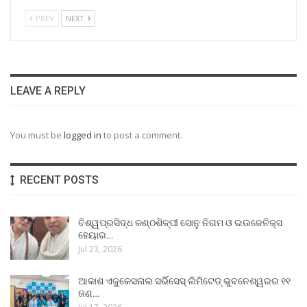
PREV
NEXT
LEAVE A REPLY
You must be
logged in
to post a comment.
RECENT POSTS
ବିଶ୍ୱପ୍ରସିଦ୍ଧ କଣ୍ଠଶିଳ୍ପୀ ସୋନୁ ନିଗମ ଓ ଇଉଜେନିକ୍ସ
ହେୟାର…
Jul 23, 2026
ଆକାଶ ଏଜୁକେସନାଲ ସର୍ଭିସେସ୍ ଲିମିଟେଡ୍ ଭୁବନେଶ୍ୱରର ୧୧
ଜଣ…