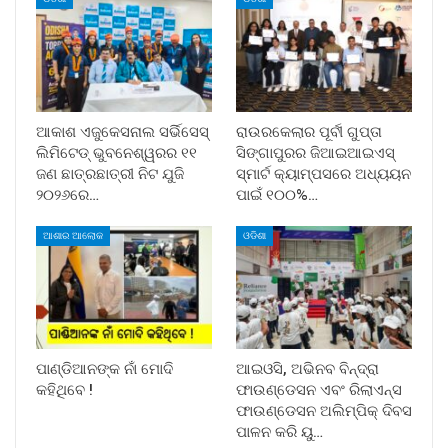
ଆକାଶ ଏଜୁକେସନାଲ ସର୍ଭିସେସ୍
ରାଉରକେଲାର ପୂର୍ବୀ ଗୁପ୍ତା
ଲିମିଟେଡ୍ ଭୁବନେଶ୍ୱରର ୧୧
ସିଙ୍ଗାପୁରର ଜିଆଇଆଇଏସ୍
ଜଣ ଛାତ୍ରଛାତ୍ରୀ ନିଟ ଯୁଜି
ସ୍ମାର୍ଟ କ୍ୟାମ୍ପସରେ ଅଧ୍ୟୟନ
୨୦୨୬ରେ…
ପାଇଁ ୧୦୦%…
ଆଶାର ଆଲୋକ
ଓଡିଶା
ପାଣ୍ଡିଆନଙ୍କ ନାଁ ମୋଦି
ଆଇଓସି, ଅଭିନବ ବିନ୍ଦ୍ରା
କହିଥିବେ !
ଫାଉଣ୍ଡେସନ ଏବଂ ରିଲାଏନ୍ସ
ଫାଉଣ୍ଡେସନ ଅଲିମ୍ପିକ୍ ଦିବସ
ପାଳନ କରି ୟୁ…