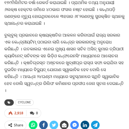
୧୭୯ମିଲିମିଟର ବର୍ଷା ରେକର୍ଡ କରାଯାଇଛି । ପ୍ରାଥମିକ ତଥ୍ୟ ଅନୁଯାୟୀ
୬ଲକ୍ଷ ହେକ୍ଟର ଜମିରେ ୪୦ଭାଗ ଫସଲ ନଷ୍ଟ ହୋଇଛି । କାନ୍ଥପଡ଼ି
ଜଣଙ୍କର ମୃତ୍ୟୁ ହୋଇଥିବାବେଳେ ୩ହଜାର ୬୮୨ଜଣଙ୍କୁ ସୁରକ୍ଷିତ ସ୍ଥାନକୁ
ସ୍ଥାନାନ୍ତର କରାଯାଇଛି ।
ବୁଲ୍‍ବୁଲ୍‍ ପ୍ରଭାବରେ କ୍ଷୟକ୍ଷତିର ଆକଳନ କରିବାପାଇଁ ରାଜ୍ୟ ସରକାର
ଏକ କେନ୍ଦ୍ରୀୟଟିମ୍‍ ପଠାଇବା ଲାଗି କେନ୍ଦ୍ର ସରକାରଙ୍କୁ ଅନୁରୋଧ
କରିଛନ୍ତି । ଗତକାଲଇ ଏନେଇ ମୁଖ୍ୟ ଶାସନ ସଚିବ ଅସିତ୍‍ କୁମାର ତ୍ରିପାଠୀ
କ୍ୟାବିନେଟ୍‍ ସଚିବଙ୍କ ସହ ଭିଡ଼ିଓ କନ୍‍ଫରେନସିଂ ମାଧ୍ୟମରେ ଆଲୋଚନା
କରିଛନ୍ତି । କ୍ଷତିଗ୍ରସ୍ତ ଅଞ୍ଚଳରେ ଖୁବ୍‍ଶୀଘ୍ର ରାସ୍ତା ସଫା କରାଯିବା ସହ
ଦୁଇଦିନ ମଧ୍ୟରେ ବିଦ୍ୟୁତ୍‍ ଯୋଗାଣ ସ୍ୱାଭାବିକ ହେବ ବୋଲି ସେ
କହିଛନ୍ତି । ଆସନ୍ତା ୨୪ଘଣ୍ଟା ମଧ୍ୟରେ ସବୁସ୍ଥାନରେ ସ୍ଥିତି ସ୍ୱାଭାବିକ
ହେବ ବୋଲି ସ୍ୱତନ୍ତ୍ର ରିଲିଫ କମିଶନର ପ୍ରଦୀପ ଜେନା ସୂଚନା ଦେଇଛନ୍ତି
।
CYCLONE
2,918
0
Share