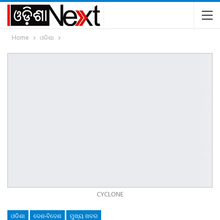
Home
ଓଡିଶା
CYCLONE
ଓଡିଶା
ଦେଶ-ବିଦେଶ
ମୁଖ୍ୟ ଖବର