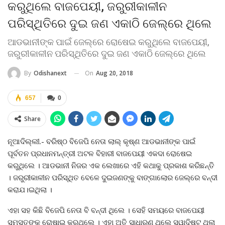
କରୁଥିଲେ ବାଜପେୟୀ, ଜରୁରୀକାଳୀନ
ପରିସ୍ଥିତିରେ ଦୁଇ ଜଣ ଏକାଠି ଜେଲ୍‌ରେ ଥିଲେ
ଆଡଭାନୀଙ୍କ ପାଇଁ ଜେଲ୍‌ରେ ରୋଷେଇ କରୁଥିଲେ ବାଜପେୟୀ,
ଜରୁରୀକାଳୀନ ପରିସ୍ଥିତିରେ ଦୁଇ ଜଣ ଏକାଠି ଜେଲ୍‌ରେ ଥିଲେ
On
Aug 20, 2018
By
Odishanext
657
0
Share
ନୂଆଦିଲ୍ଲୀ.- ବରିଷ୍ଠ ବିଜେପି ନେତା ଲାଲ୍‌ କୃଷ୍ଣ ଆଡଭାନୀଙ୍କ ପାଇଁ
ପୂର୍ବତନ ପ୍ରଧାନମନ୍ତ୍ରୀ ଅଟଳ ବିହାରୀ ବାଜପେୟୀ ଏକଦା ରୋଷେଇ
କରୁଥିଲେ । ଆଡଭାନୀ ନିଜର ଏକ ଲେଖାରେ ଏହି କଥାକୁ ପ୍ରକାଶ କରିଛନ୍ତି
। ଜରୁରୀକାଳୀନ ପରିସ୍ଥିତ ବେଳେ ଦୁଇଜଣଙ୍କୁ ବାଙ୍ଗାଲୋର ଜେଲ୍‌ରେ ବନ୍ଦୀ
କରାଯ।ଇଥିଲା ।
ଏହା ସହ କିଛି ବିଜେପି ନେତା ବି ବନ୍ଦୀ ଥିଲେ । ସେହି ସମୟରେ ବାଜପେୟୀ
ସମସ୍ତଙ୍କ ରୋଷାଇ କରୁଥିଲେ । ଏହା ଅତି ସାଧାରଣ ଥିଲେ ସ୍ୱାଦିଷ୍ଟ ଥିଲା