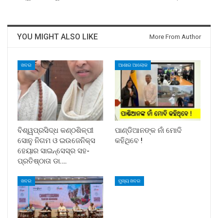
YOU MIGHT ALSO LIKE
More From Author
ଖବର
ଆଶାର ଆଲୋକ
ବିଶ୍ୱପ୍ରସିଦ୍ଧ କଣ୍ଠଶିଳ୍ପୀ
ପାଣ୍ଡିଆନଙ୍କ ନାଁ ମୋଦି
ସୋନୁ ନିଗମ ଓ ଇଉଜେନିକ୍ସ
କହିଥିବେ !
ହେୟାର ସାଇନ୍ସେସ୍ର ସହ-
ପ୍ରତିଷ୍ଠାତା ଡା.…
ଖବର
ମୁଖ୍ୟ ଖବର