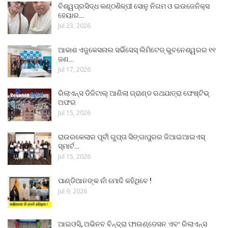
ବିଶ୍ୱପ୍ରସିଦ୍ଧ କଣ୍ଠଶିଳ୍ପୀ ସୋନୁ ନିଗମ ଓ ଇଉଜେନିକ୍ସ
ହେୟାର…
Jul 23, 2026
ଆକାଶ ଏଜୁକେସନାଲ ସର୍ଭିସେସ୍ ଲିମିଟେଡ୍ ଭୁବନେଶ୍ୱରର ୧୧
ଜଣ…
Jul 17, 2026
ରିଲାଏନ୍ସ ଡିଜିଟାଲ୍ ଆଣିଲା ଗ୍ରାଣ୍ଡ ରଥଯାତ୍ରା ଫେଷ୍ଟିଭ୍
ଅଫର
Jul 15, 2026
ରାଉରକେଲାର ପୂର୍ବୀ ଗୁପ୍ତା ସିଙ୍ଗାପୁରର ଜିଆଇଆଇଏସ୍
ସ୍ମାର୍ଟ…
Jul 15, 2026
ପାଣ୍ଡିଆନଙ୍କ ନାଁ ମୋଦି କହିଥିବେ !
Jul 9, 2026
ଆଇଓସି, ଅଭିନବ ବିନ୍ଦ୍ରା ଫାଉଣ୍ଡେସନ ଏବଂ ରିଲାଏନ୍ସ