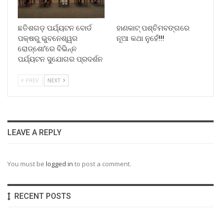
ଛତିଶଗଡ଼ ପର୍ଯ୍ୟଟନ ବୋର୍ଡ
ହାଣକାଟ୍‌ ପଶ୍ଚିମବଙ୍ଗରେ
ପକ୍ଷରୁ ଭୁବନେଶ୍ୱର
ନୂଆ କଥା ନୁହେଁ!!!
ରୋଡ୍‌ଶୋ’ରେ ବିଭିନ୍ନ
ପର୍ଯ୍ୟଟନ ସୁଯୋଗର ପ୍ରଦର୍ଶନ
PREV
NEXT
LEAVE A REPLY
You must be
logged in
to post a comment.
RECENT POSTS