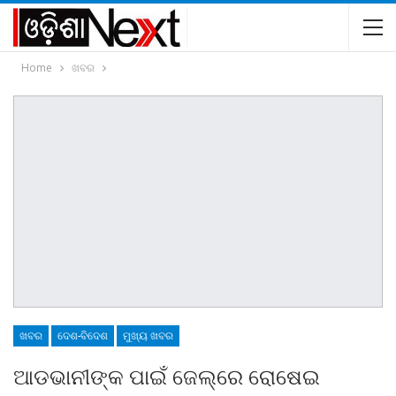
Home
ଖବର
ଖବର
ଦେଶ-ବିଦେଶ
ମୁଖ୍ୟ ଖବର
ଆଡଭାନୀଙ୍କ ପାଇଁ ଜେଲ୍‌ରେ ରୋଷେଇ