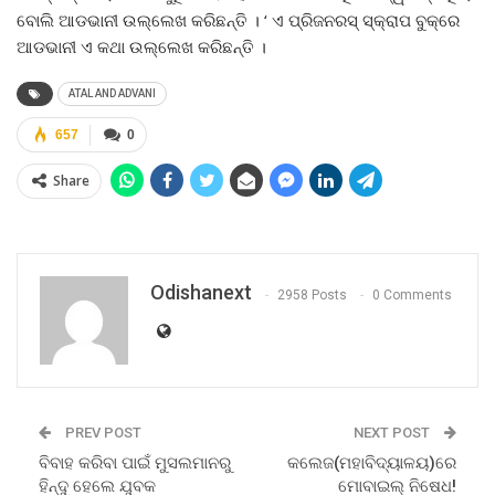
ବୋଲି ଆଡଭାନୀ ଉଲ୍ଲେଖ କରିଛନ୍ତି । ‘ ଏ ପ୍ରିଜନରସ୍‌ ସ୍କ୍ରାପ ବୁକ୍‌ରେ
ଆଡଭାନୀ ଏ କଥା ଉଲ୍ଲେଖ କରିଛନ୍ତି ।
ATAL AND ADVANI
657
0
Share
Odishanext
2958 Posts
0 Comments
PREV POST
NEXT POST
ବିବାହ କରିବା ପାଇଁ ମୁସଲମାନରୁ
କଲେଜ(ମହାବିଦ୍ୟାଳୟ)ରେ
ହିନ୍ଦୁ ହେଲେ ଯୁବକ
ମୋବାଇଲ୍‌ ନିଷେଧ!