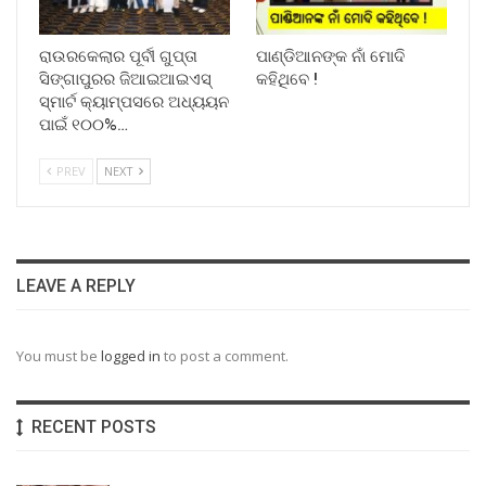
ରାଉରକେଲାର ପୂର୍ବୀ ଗୁପ୍ତା
ପାଣ୍ଡିଆନଙ୍କ ନାଁ ମୋଦି
ସିଙ୍ଗାପୁରର ଜିଆଇଆଇଏସ୍
କହିଥିବେ !
ସ୍ମାର୍ଟ କ୍ୟାମ୍ପସରେ ଅଧ୍ୟୟନ
ପାଇଁ ୧୦୦%…
PREV
NEXT
LEAVE A REPLY
You must be
logged in
to post a comment.
RECENT POSTS