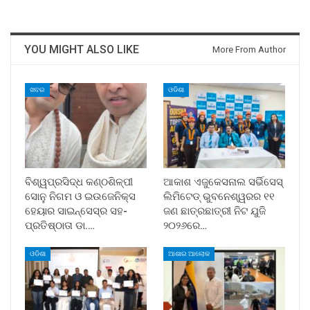
YOU MIGHT ALSO LIKE
More From Author
ଖବର
ଓଡିଶା
ବିଶ୍ୱପ୍ରସିଦ୍ଧ କଣ୍ଠଶିଳ୍ପୀ
ଆକାଶ ଏଜୁକେସନାଲ ସର୍ଭିସେସ୍
ସୋନୁ ନିଗମ ଓ ଇଉଜେନିକ୍ସ
ଲିମିଟେଡ୍ ଭୁବନେଶ୍ୱରର ୧୧
ହେୟାର ସାଇନ୍ସେସ୍ର ସହ-
ଜଣ ଛାତ୍ରଛାତ୍ରୀ ନିଟ ଯୁଜି
ପ୍ରତିଷ୍ଠାତା ଡା.…
୨୦୨୬ରେ…
ଓଡିଶା
ଆଶାର ଆଲୋକ