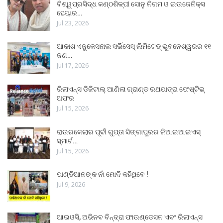
ବିଶ୍ୱପ୍ରସିଦ୍ଧ କଣ୍ଠଶିଳ୍ପୀ ସୋନୁ ନିଗମ ଓ ଇଉଜେନିକ୍ସ
ହେୟାର…
Jul 23, 2026
ଆକାଶ ଏଜୁକେସନାଲ ସର୍ଭିସେସ୍ ଲିମିଟେଡ୍ ଭୁବନେଶ୍ୱରର ୧୧
ଜଣ…
Jul 17, 2026
ରିଲାଏନ୍ସ ଡିଜିଟାଲ୍ ଆଣିଲା ଗ୍ରାଣ୍ଡ ରଥଯାତ୍ରା ଫେଷ୍ଟିଭ୍
ଅଫର
Jul 15, 2026
ରାଉରକେଲାର ପୂର୍ବୀ ଗୁପ୍ତା ସିଙ୍ଗାପୁରର ଜିଆଇଆଇଏସ୍
ସ୍ମାର୍ଟ…
Jul 15, 2026
ପାଣ୍ଡିଆନଙ୍କ ନାଁ ମୋଦି କହିଥିବେ !
Jul 9, 2026
ଆଇଓସି, ଅଭିନବ ବିନ୍ଦ୍ରା ଫାଉଣ୍ଡେସନ ଏବଂ ରିଲାଏନ୍ସ