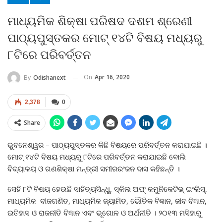
ମାଧ୍ୟମିକ ଶିକ୍ଷା ପରିଷଦ ଦଶମ ଶ୍ରେଣୀ
ପାଠ୍ୟପୁସ୍ତକର ମୋଟ୍‍ ୧୪ଟି ବିଷୟ ମଧ୍ୟରୁ
୮ଟିରେ ପରିବର୍ତ୍ତନ
On
Apr 16, 2020
By
Odishanext
2,378
0
Share
ଭୁବନେଶ୍ୱର – ପାଠ୍ୟପୁସ୍ତକର କିଛି ବିଷୟରେ ପରିବର୍ତ୍ତନ କରାଯାଇଛି ।
ମୋଟ୍‍ ୧୪ଟି ବିଷୟ ମଧ୍ୟରୁ ୮ଟିରେ ପରିବର୍ତ୍ତନ କରାଯାଇଛି ବୋଲି
ବିଦ୍ୟାଳୟ ଓ ଗଣଶିକ୍ଷା ମନ୍ତ୍ରୀ ସମୀରରଂଜନ ଦାସ କହିଛନ୍ତି ।
ସେହି ୮ଟି ବିଷୟ ହେଉଛି ସାହିତ୍ୟସିନ୍ଧୁ, ସ୍କିଲ ଅଫ୍‍ କମୁନିକେଟିଭ୍‍ ଇଂଲିସ୍‍,
ମାଧ୍ୟମିକ ବୀଜଗଣିତ, ମାଧ୍ୟମିକ ଜ୍ୟାମିତ, ଭୌତିକ ବିଜ୍ଞାନ, ଜୀବ ବିଜ୍ଞାନ,
ଇତିହାସ ଓ ରାଜନୀତି ବିଜ୍ଞାନ ଏବଂ ଭୂଗୋଳ ଓ ଅର୍ଥନୀତି । ୨୦୧୩ ମସିହାରୁ