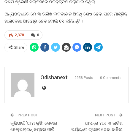
ଦଶମ ଶ୍ରେଣୀ ସିଲାବସରେ ପରିବର୍ତ୍ତନ କରାଯାଇ ନଥିଲା ।
ଅନ୍ୟପକ୍ଷରେ ମେ ୩ ତାରିଖ ଲକଡାଉନ ଅବଧି ଶେଷ ହେବା ପରେ ମାଟ୍ରିକ୍‍
ଖାତାଦେଖା ଆରମ୍ଭ ହେବ ବୋଲି ସେ କହିଛନ୍ତି ।
2,378
0
Share
Odishanext
2958 Posts
0 Comments
PREV POST
NEXT POST
କୃଷିପାଇଁ ‘ଆମ କୃଷି’ ସେବାର
ଆସନ୍ତା ମାସ ୩ ତାରିଖ
ହେଲ୍ପଲାଇନ୍‌ ନମ୍ବର ଜାରି
ପର୍ଯ୍ୟନ୍ତ ଟ୍ରେନ ସେବା ବାତିଲ