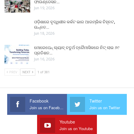
ଫାଉଣ୍ଡେସନ…
Jun 19, 2026
ଓଡ଼ିଶାରେ ବୃଦ୍ଧିଶୀଳ କର୍କଟ ଭାର ଆରମ୍ଭିକ ଚିହ୍ନଟ,
ଉନ୍ନତ…
Jun 18, 2026
ମୋରେପେନ୍ ଲ୍ୟାବ୍ ଚତୁର୍ଥ ତ୍ରୈମାସିକରେ ନିଟ୍ ଲାଭ ୬୯
ପ୍ରତିଶତ…
Jun 16, 2026
PREV
NEXT
1 of 381
Facebook
Twitter
Join us on Facebook
Join us on Twitter
Youtube
Join us on Youtube