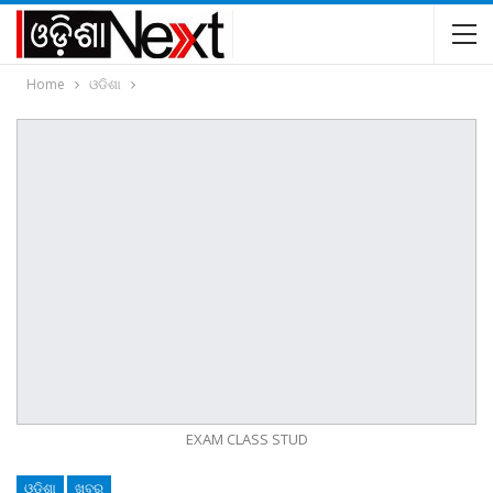
Home
ଓଡିଶା
EXAM CLASS STUD
ଓଡିଶା
ଖବର