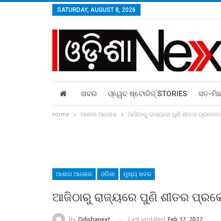
SATURDAY, AUGUST 8, 2026
ଖବର
ଓ୍ୱେବ ଷ୍ଟୋରିଜ୍‌ STORIES
ସତ-ମି
Home
ଆଶାର ଆଲୋକ
ଆଜିଠାରୁ ରାଜ୍ୟରେ ପୁଣି ଶୀତର ପ୍ରକୋପ
ଆଶାର ଆଲୋକ
ଓଡିଶା
ମୁଖ୍ୟ ଖବର
ଆଜିଠାରୁ ରାଜ୍ୟରେ ପୁଣି ଶୀତର ପ୍ର
Last updated
Feb 12, 2022
By
Odishanext