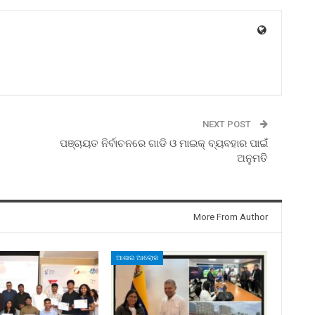
NEXT POST
ପଞ୍ଚାୟତ ନିର୍ବାଚନରେ ଗାଡି ଓ ମାଇକ୍‍ ବ୍ୟବହାର ପାଇଁ
ଅନୁମତି
More From Author
ଆଶାର ଆଲୋକ