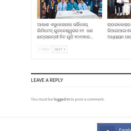
ଆକାଶ ଏଜୁକେସନାଲ ସର୍ଭିସେସ୍
ରାଉରକେଲାର ପୂ
ଲିମିଟେଡ୍ ଭୁବନେଶ୍ୱରର ୧୧ ଜଣ
ଜିଆଇଆଇଏସ୍ ସ
ଛାତ୍ରଛାତ୍ରୀ ନିଟ ଯୁଜି ୨୦୨୬ରେ…
ଅଧ୍ୟୟନ ପା
PREV
NEXT
LEAVE A REPLY
You must be
logged in
to post a comment.
Faceb