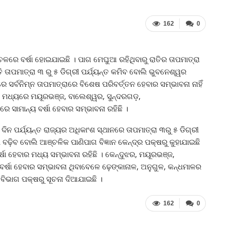
162
0
ଚଳରେ ବର୍ଷା ହୋଇଯାଇଛି । ପାଗ ମେଘୁଆ ରହିଥିବାରୁ ରାତିର ତାପମାତ୍ରା
ରାତି ତାପମାତ୍ରା ୩ ରୁ ୫ ଡିଗ୍ରୀ ପର୍ଯ୍ୟନ୍ତ କମିବ ବୋଲି ଭୁବନେଶ୍ୱର
େ ସର୍ବନିମ୍ନ ତାପମାତ୍ରାରେ ବିଶେଷ ପରିବର୍ତ୍ତନ ହେବାର ସମ୍ଭାବନା ନାହିଁ
୍ଟା ମଧ୍ୟରେ ମୟୂରଭଞ୍ଜ, ବାଲେଶ୍ୱର, ସୁନ୍ଦରଗଡ଼,
ସାମାନ୍ୟ ବର୍ଷା ହେବାର ସମ୍ଭାବନା ରହିଛି ।
ିନ ପର୍ଯ୍ୟନ୍ତ ରାଜ୍ୟର ଅଧିକାଂଶ ସ୍ଥାନରେ ତାପମାତ୍ରା ୩ରୁ ୫ ଡିଗ୍ରୀ
 ବଢ଼ିବ ବୋଲି ଆଞ୍ଚଳିକ ପାଣିପାଗ ବିଜ୍ଞାନ କେନ୍ଦ୍ର ପକ୍ଷରୁ କୁହାଯାଇଛି
ଷା ହେବାର ମଧ୍ୟ ସମ୍ଭାବନା ରହିଛି । କେନ୍ଦୁଝର, ମୟୂରଭଞ୍ଜ,
ବର୍ଷା ହେବାର ସମ୍ଭାବନା ଥିବାବେଳେ ଢ଼େଙ୍କାନାଳ, ଅନୁଗୁଳ, କନ୍ଧମାଳର
ବିଭାଗ ପକ୍ଷରୁ ସୂଚନା ଦିଆଯାଇଛି ।
162
0