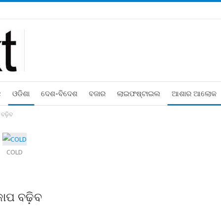
ଛ
ଓଡିଶା
ଦେଶ-ବିଦେଶ
ବଜାର
ଲାଇଫଷ୍ଟାଇଲ
ଆଶାର ଆଲୋକ
 ବଢ଼ିବ
COLD
କୋପ ବଢ଼ିବ