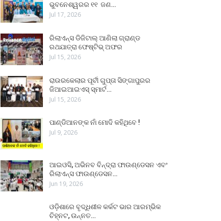
ଭୁବନେଶ୍ୱରର ୧୧ ଜଣ…
Jul 17, 2026
ରିଲାଏନ୍ସ ଡିଜିଟାଲ୍ ଆଣିଲା ଗ୍ରାଣ୍ଡ
ରଥଯାତ୍ରା ଫେଷ୍ଟିଭ୍ ଅଫର
Jul 15, 2026
ରାଉରକେଲାର ପୂର୍ବୀ ଗୁପ୍ତା ସିଙ୍ଗାପୁରର
ଜିଆଇଆଇଏସ୍ ସ୍ମାର୍ଟ…
Jul 15, 2026
ପାଣ୍ଡିଆନଙ୍କ ନାଁ ମୋଦି କହିଥିବେ !
Jul 9, 2026
ଆଇଓସି, ଅଭିନବ ବିନ୍ଦ୍ରା ଫାଉଣ୍ଡେସନ ଏବଂ
ରିଲାଏନ୍ସ ଫାଉଣ୍ଡେସନ…
Jun 19, 2026
ଓଡ଼ିଶାରେ ବୃଦ୍ଧିଶୀଳ କର୍କଟ ଭାର ଆରମ୍ଭିକ
ଚିହ୍ନଟ, ଉନ୍ନତ…