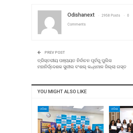
Odishanext
2958 Posts
0
Comments
PREV POST
ତ୍ରିସ୍ତରୀୟ ପଞ୍ଚାୟତ ନିର୍ବାଚନ ପୂର୍ବରୁ ପୁଲିସ
ମହାନିର୍ଦ୍ଦେଶକ ସୁନୀଲ ବଂଶଲ୍‍ କନ୍ଧମାଳ ଜିଲ୍ଲା ଗସ୍ତ
YOU MIGHT ALSO LIKE
ଓଡିଶା
ଓଡିଶା