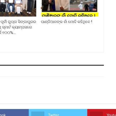
ର୍ବୀ ଗୁପ୍ତା ସିଙ୍ଗାପୁରର
ପାଣ୍ଡିଆନଙ୍କ ନାଁ ମୋଦି କହିଥିବେ !
୍ମାର୍ଟ କ୍ୟାମ୍ପସରେ
ଇଁ ୧୦୦%…
ook
Twitter
Yout