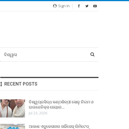
Sign In
ବିଶ୍ୱାସ
RECENT POSTS
ବିଶ୍ୱପ୍ରସିଦ୍ଧ କଣ୍ଠଶିଳ୍ପୀ ସୋନୁ ନିଗମ ଓ
ଇଉଜେନିକ୍ସ ହେୟାର…
Jul 23, 2026
ଆକାଶ ଏଜୁକେସନାଲ ସର୍ଭିସେସ୍ ଲିମିଟେଡ୍