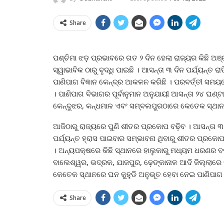
Share
ପଶ୍ଚିମା ଝଡ଼ ପ୍ରଭାବରେ ଗତ ୨ ଦିନ ହେଲା ରାଜ୍ୟର କିଛି ଅଞ୍
ସ୍ୱାଭାବିକ ଠାରୁ ବୃଦ୍ଧି ପାଇଛି । ଆସନ୍ତା ୩ ଦିନ ପର୍ଯ୍ୟନ୍ତ 
ପାଣିପାଗ ବିଜ୍ଞାନ କେନ୍ଦ୍ର ଆକଳନ କରିଛି । ପରବର୍ତ୍ତୀ ସମୟର
। ପାଣିପାଗ ବିଭାଗର ପୂର୍ବାନୁମାନ ଅନୁଯାୟୀ ଆସନ୍ତା ୨୪ ଘଣ
କେନ୍ଦୁଝର, କନ୍ଧମାଳ ଏବଂ ସମ୍ବଲପୁରଠାରେ କେତେକ ସ୍ଥାନରେ 
ଆଜିଠାରୁ ରାଜ୍ୟରେ ପୁଣି ଶୀତର ପ୍ରକୋପ ବଢ଼ିବ । ଆସନ୍ତା ୩ ଦ
ପର୍ଯ୍ୟନ୍ତ ହ୍ରାସ ପାଇବାର ସମ୍ଭାବନା ଥିବାରୁ ଶୀତର ପ୍ରକୋପ
। ଅନ୍ୟପକ୍ଷରେ କିଛି ସ୍ଥାନରେ ହାଲୁକାରୁ ମଧ୍ୟମ ଧରଣର ବର୍
ବାଲେଶ୍ୱର, ଭଦ୍ରକ, ଯାଜପୁର, ଢ଼େଙ୍କାନାଳ ଆଦି ଜିଲ୍ଲାରେ 
କେତେକ ସ୍ଥାନରେ ଘନ କୁହୁଡି ଅନୁଭୂତ ହେବା ନେଇ ପାଣିପାଗ 
Share