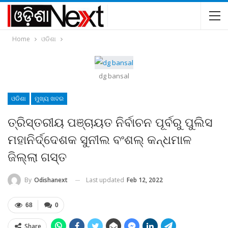
Home
ଓଡିଶା
dg bansal
ଓଡିଶା
ମୁଖ୍ୟ ଖବର
ତ୍ରିସ୍ତରୀୟ ପଞ୍ଚାୟତ ନିର୍ବାଚନ ପୂର୍ବରୁ ପୁଲିସ
ମହାନିର୍ଦ୍ଦେଶକ ସୁନୀଲ ବଂଶଲ୍‍ କନ୍ଧମାଳ
ଜିଲ୍ଲା ଗସ୍ତ
Last updated
Feb 12, 2022
By
Odishanext
68
0
Share