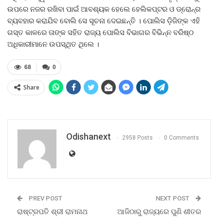
ଉପରେ ନଜର ରଖିବା ପାଇଁ ଆବଶ୍ୟକ ହେଲେ ହେଲିକପ୍ଟର ଓ ଡ୍ରୋନ୍‌ର
ବ୍ୟବହାର କରାଯିବ ବୋଲି ସେ ସୂଚନା ଦେଇଛନ୍ତି । ପୋଲିସ ଡ଼ିଜିଙ୍କ ଏହି
ଗସ୍ତ କାଳରେ ତାଙ୍କ ସହିତ ରାଜ୍ୟ ପୋଲିସ ବିଭାଗର ବିଭିନ୍ନ ବରିଷ୍ଠ
ଅଧିକାରୀମାନେ ଉପସ୍ଥିତ ଥିଲେ ।
68
0
Share
Odishanext
2958 Posts
0 Comments
PREV POST
NEXT POST
ରାଷ୍ଟ୍ରପତି ଶ୍ରୀ ରାମନାଥ
ଆଜିଠାରୁ ରାଜ୍ୟରେ ପୁଣି ଶୀତର