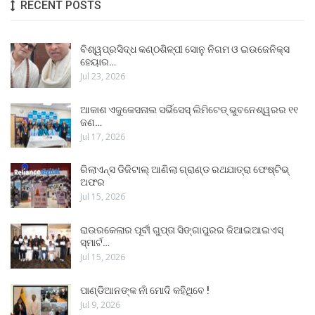
RECENT POSTS
ବିଶ୍ୱପ୍ରସିଦ୍ଧ କଣ୍ଠଶିଳ୍ପୀ ସୋନୁ ନିଗମ ଓ ଇଉଜେନିକ୍ସ
ହେୟାର…
Jul 23, 2026
ଆକାଶ ଏଜୁକେସନାଲ ସର୍ଭିସେସ୍ ଲିମିଟେଡ୍ ଭୁବନେଶ୍ୱରର ୧୧
ଜଣ…
Jul 17, 2026
ରିଲାଏନ୍ସ ଡିଜିଟାଲ୍ ଆଣିଲା ଗ୍ରାଣ୍ଡ ରଥଯାତ୍ରା ଫେଷ୍ଟିଭ୍
ଅଫର
Jul 15, 2026
ରାଉରକେଲାର ପୂର୍ବୀ ଗୁପ୍ତା ସିଙ୍ଗାପୁରର ଜିଆଇଆଇଏସ୍
ସ୍ମାର୍ଟ…
Jul 15, 2026
ପାଣ୍ଡିଆନଙ୍କ ନାଁ ମୋଦି କହିଥିବେ !
Jul 9, 2026