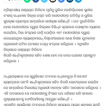
ତ୍ରିସ୍ତରୀୟ ପଞ୍ଚାୟତ ନିର୍ବାଚନ ପୂର୍ବରୁ ପୁଲିସ ମହାନିର୍ଦ୍ଦେଶକ ସୁନୀଲ
ବଂଶଲ୍‍ କନ୍ଧମାଳ ଜିଲ୍ଲା ଗସ୍ତ କରି ମାଓବାଦୀଙ୍କ ଗତିବିଧି ଓ ପୁଲିସ
ସୁରକ୍ଷା ବ୍ୟବସ୍ଥା ସମ୍ପର୍କରେ ସମୀକ୍ଷା କରିଛନ୍ତି । ଗତ ଦୁଇତିନିଦିନ
ହେଲା ମାଓବାଦୀଙ୍କ ଦ୍ୱାରା ଜିଲ୍ଲାର ବିଭିନ୍ନ ସ୍ଥାନରେ ପୋଷ୍ଟର-ବ୍ୟାନର
ଲଗାଯିବା, ଠିକା ସଂସ୍ଥାର ଗାଡ଼ି ପୋଡ଼ିବା ଏବଂ ମାଓବାଦୀଙ୍କ ଦ୍ୱାରା
ଲଗାଯାଇଥିବା ଲ୍ୟାଣ୍ଡମାଇନ୍‍ ବିସ୍ଫୋରଣରେ ଜଣେ ନିରୀହ ଯୁବକଙ୍କ
ପ୍ରାଣହାନୀ ଘଟିବା ଘଟଣାର ତଥ୍ୟ ସଂଗ୍ରହ କରିଥିଲେ । ଏଥିସହିତ
ଜିଲ୍ଲାରେ ପଞ୍ଚାୟତ ନିର୍ବାଚନ
କିପରି ଶାନ୍ତିଶୃଙ୍ଖଳାର ସହିତ ଶେଷ ହେବ ସେ ନେଇ ଯୋଜନା ପ୍ରସ୍ତୁତ
କରିଥିଲେ ।
ଅନ୍ୟପକ୍ଷରେ ସେ ସ୍ୱାଭିମାନ ଅଂଚଳର ହନ୍ତାଳଗୁଡ଼ା ବିଏସଏଫ
କ୍ୟାମ୍ପରେ ପହଂଚି ଶାନ୍ତିଶୃଙ୍ଖଳାର ସହିତ କିପରି ଭୋଟଗ୍ରହଣ କରାଯିବ
ସେ ସମ୍ପର୍କରେ ବିଭାଗୀୟ ଅଧିକାରୀ ମାନଙ୍କ ସହିତ ଆଲୋଚନା କରିଥିଲେ ।
ଏହି ଅବସରରେ ସେ ମାଓବାଦୀଙ୍କୁ ହିଂସାର ପଥ ପରିହାର କରି ସମାଜର
ମୁଖ୍ୟସ୍ରୋତକୁ ଫେରିଆସିବାକୁ ଆହ୍ୱାନ କରିଛନ୍ତି ।
ଏଥିସହିତ ସ୍ୱାଭିମାନ ଅଂଚଳରେ ନିର୍ବାଚନ ସମୟରେ ଆଇନ ଶୃଙ୍ଖଳା ସ୍ଥିତି