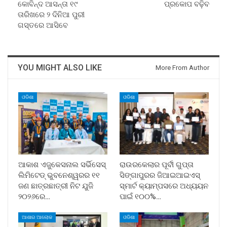
କୋବିନ୍ଦ ଆସନ୍ତା ୧୯
ପ୍ରକୋପ ବଢ଼ିବ
ତାରିଖରେ ୨ ଦିନିଆ ପୁରୀ
ଗସ୍ତରେ ଆସିବେ
YOU MIGHT ALSO LIKE
More From Author
ଓଡିଶା
ଓଡିଶା
ଆକାଶ ଏଜୁକେସନାଲ ସର୍ଭିସେସ୍
ରାଉରକେଲାର ପୂର୍ବୀ ଗୁପ୍ତା
ଲିମିଟେଡ୍ ଭୁବନେଶ୍ୱରର ୧୧
ସିଙ୍ଗାପୁରର ଜିଆଇଆଇଏସ୍
ଜଣ ଛାତ୍ରଛାତ୍ରୀ ନିଟ ଯୁଜି
ସ୍ମାର୍ଟ କ୍ୟାମ୍ପସରେ ଅଧ୍ୟୟନ
୨୦୨୬ରେ…
ପାଇଁ ୧୦୦%…
ଆଶାର ଆଲୋକ
ଓଡିଶା