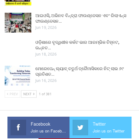
ଆଇଓସି, ଅଭିନବ ବିନ୍ଦ୍ରା ଫାଉଣ୍ଡେସନ ଏବଂ ରିଲାଏନ୍ସ
ଫାଉଣ୍ଡେସନ…
Jun 19, 2026
ଓଡ଼ିଶାରେ ବୃଦ୍ଧିଶୀଳ କର୍କଟ ଭାର ଆରମ୍ଭିକ ଚିହ୍ନଟ,
ଉନ୍ନତ…
Jun 18, 2026
ମୋରେପେନ୍ ଲ୍ୟାବ୍ ଚତୁର୍ଥ ତ୍ରୈମାସିକରେ ନିଟ୍ ଲାଭ ୬୯
ପ୍ରତିଶତ…
Jun 16, 2026
PREV
NEXT
1 of 381
Facebook
Twitter
Join us on Facebook
Join us on Twitter