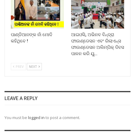
ପାଣ୍ଡିଆନଙ୍କ ନାଁ ମୋଦି
ଆଇଓସି, ଅଭିନବ ବିନ୍ଦ୍ରା
କହିଥିବେ !
ଫାଉଣ୍ଡେସନ ଏବଂ ରିଲାଏନ୍ସ
ଫାଉଣ୍ଡେସନ ଅଲିମ୍ପିକ୍ ଦିବସ
ପାଳନ କରି ୟୁ…
PREV
NEXT
LEAVE A REPLY
You must be
logged in
to post a comment.