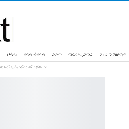
ଛ
ଓଡିଶା
ଦେଶ-ବିଦେଶ
ବଜାର
ଲାଇଫଷ୍ଟାଇଲ
ଆଶାର ଆଲୋକ
ତ୍ତି ପୂର୍ବରୁ କ୍ରିଜ୍‌ ଛାଡି ଚାଲିଗଲେ