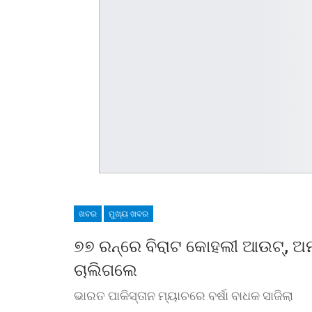
ଖବର
ମୁଖ୍ୟ ଖବର
୭୭ ରନ୍‌ରେ ବିରାଟ କୋହଲୀ ଆଉଟ୍‌, ଅମ୍ପି
ଚାଲିଗଲେ
ଭାରତ ପାକିସ୍ତାନ ମ୍ୟାଚରେ ବର୍ଷା ବାଧକ ସାଜିଲା