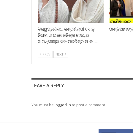
ବିଶ୍ୱପ୍ରସିଦ୍ଧ କଣ୍ଠଶିଳ୍ପୀ ସୋନୁ
ପାଣ୍ଡିଆନଙ୍କ 
ନିଗମ ଓ ଇଉଜେନିକ୍ସ ହେୟାର
ସାଇନ୍ସେସ୍ର ସହ-ପ୍ରତିଷ୍ଠାତା ଡା.…
PREV
NEXT
LEAVE A REPLY
You must be
logged in
to post a comment.