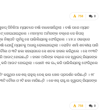
758
0
ପ୍‌ ଦିନିକିଆ ମ୍ୟାଚରେ ବର୍ଷା ବାଧକସାଜିଥିଲା । ବର୍ଷା ପରେ ମ୍ୟାଚ
ଟ୍‌ ହୋଇଯାଇଥିଲେ । ମହମ୍ମଦ ଅମିରଙ୍କ ବଲ୍‌ରେ ସେ କିପର୍‌
 ନିଷ୍ପତି ପୂର୍ବରୁ ସେ ପାଭିଲିୟନକୁ ଫେରିଥିଲେ । ୪୫.୪ ଓଭର୍‌ରେ
୍ଷା ଯୋଗୁଁ ମ୍ୟାଚକୁ ଅଧାରୁ ରୋକାଯାଇଥିଲା । ରୋହିତ ଶର୍ମା ଶତକୀୟ ପାରି
ି ଚୌକା ଓ ୩ଟି ଛକା ସହାୟତାରେ ସେ ଶତକ ହାସଲ କରିଥିଲେ । ସେ ୧୧୩ଟି
ି ଆଉଟ୍‌ ହୋଇଛନ୍ତି । ହାସନ ଅଲିଙ୍କ ବଲ୍‌ରେ ସେ ହ୍ୱାଇଦ୍‌ ରିୟାଜଙ୍କ
 ରନ୍‌ କରି ଆଉଟ ହୋଇଥିଲା । ଧୋନୀ ଏକ ରନ୍‌ କରି ପାଭିଲିୟନକୁ ଫେରିଥିଲେ
 କରୁଥିବା କେଏଲ୍‌ ରାହୁଲ୍‌ ବେଶ୍‌ ଭଲ ଖେଳ ପ୍ରଦର୍ଶନ କରିଛନ୍ତି । ୭୮
 ୩ଟି ଚୌକା ଓ ୨ଟି ଛକା ମାରିଛନ୍ତି । କେଏଲ୍‌ ରାହୁ,ଲ ହ୍ୱାଇଦ୍‌ ରିୟାଜଙ୍କ
758
0