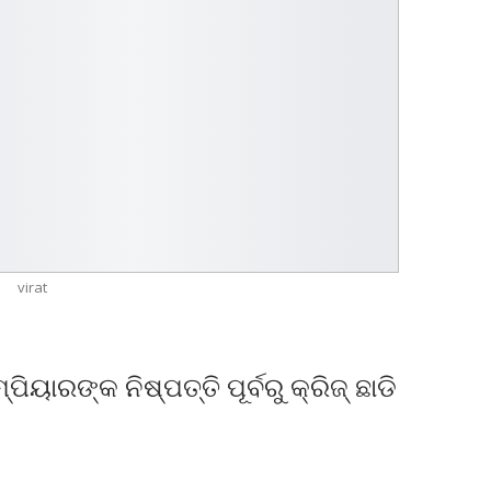
virat
ୟାରଙ୍କ ନିଷ୍ପତ୍ତି ପୂର୍ବରୁ କ୍ରିଜ୍‌ ଛାଡି