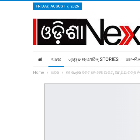
FRIDAY, AUGUST 7, 2026
ଖବର
ଓ୍ୱେବ ଷ୍ଟୋରିଜ୍‌ STORIES
ସତ-ମି
Home
ଖବର
୭୭ ରନ୍‌ରେ ବିରାଟ କୋହଲୀ ଆଉଟ୍‌, ଅମ୍ପିୟାରଙ୍କ ନିଷ୍ପ