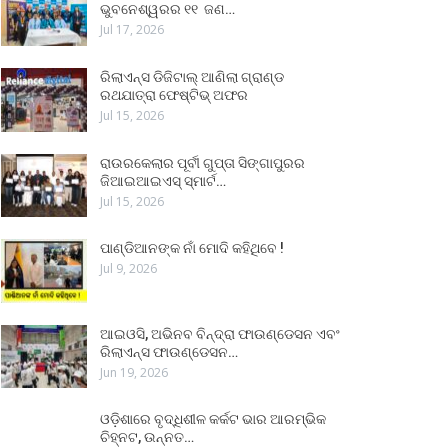
ଭୁବନେଶ୍ୱରର ୧୧ ଜଣ…
Jul 17, 2026
ରିଲାଏନ୍ସ ଡିଜିଟାଲ୍ ଆଣିଲା ଗ୍ରାଣ୍ଡ
ରଥଯାତ୍ରା ଫେଷ୍ଟିଭ୍ ଅଫର
Jul 15, 2026
ରାଉରକେଲାର ପୂର୍ବୀ ଗୁପ୍ତା ସିଙ୍ଗାପୁରର
ଜିଆଇଆଇଏସ୍ ସ୍ମାର୍ଟ…
Jul 15, 2026
ପାଣ୍ଡିଆନଙ୍କ ନାଁ ମୋଦି କହିଥିବେ !
Jul 9, 2026
ଆଇଓସି, ଅଭିନବ ବିନ୍ଦ୍ରା ଫାଉଣ୍ଡେସନ ଏବଂ
ରିଲାଏନ୍ସ ଫାଉଣ୍ଡେସନ…
Jun 19, 2026
ଓଡ଼ିଶାରେ ବୃଦ୍ଧିଶୀଳ କର୍କଟ ଭାର ଆରମ୍ଭିକ
ଚିହ୍ନଟ, ଉନ୍ନତ…