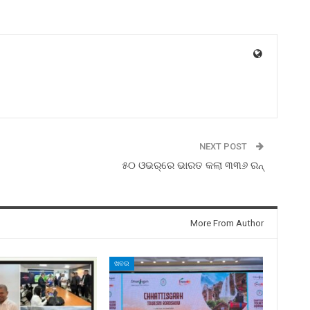
NEXT POST
୫୦ ଓଭର୍‌ରେ ଭାରତ କଲା ୩୩୬ ରନ୍‌
More From Author
ଖବର