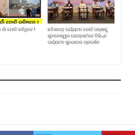
ନାଁ ମୋଦି କହିଥିବେ !
ଛତିଶଗଡ଼ ପର୍ଯ୍ୟଟନ ବୋର୍ଡ ପକ୍ଷରୁ
ଭୁବନେଶ୍ୱର ରୋଡ୍‌ଶୋ’ରେ ବିଭିନ୍ନ
ପର୍ଯ୍ୟଟନ ସୁଯୋଗର ପ୍ରଦର୍ଶନ