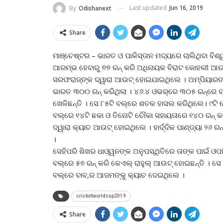
Last updated
Jun 16, 2019
By
Odishanext
Share
ମାଞ୍ଚେଷ୍ଟର – ଭାରତ ଓ ପାକିସ୍ତାନ ମଦ୍ୟରେ ଚାଲିଥିବା ବିଶ୍ୱକ
ଆରମ୍ଭ ହେବାରୁ ୭୭ ରନ୍‌ କରି ଅଧିନାୟକ ବିରାଟ କୋହଲୀ ଆଉ
ସରଫରାଜ୍‌ଙ୍କ ଦ୍ୱାରା ଆଉଟ୍‌ ହୋଇଯାଇଥିଲେ । ଅମ୍ପିୟାରଙ୍କ
ଭାରତ ୩୦୦ ରନ୍‌ କରିଥିଲା । ୪୬.୪ ଓଭର୍‌ରେ ୩୦୫ ରନ୍‌ରେ ବର
ଖେଳିଛନ୍ତି । ସେ ୮୫ଟି ବଲ୍‌ରେ ଶତକ ହାସଲ କରିଥିଲେ। ୯ଟ
ବଲ୍‌ରେ ୧୪ଟି ଛକା ଓ ତିନୋଟି ଚୌକା ସହାୟତାରେ ୧୪୦ ରନ୍‌ କର
ଦ୍ୱାରା କ୍ୟାଚ ଆଉଟ୍‌ ହୋଇଥିଲେ । ହାର୍ଦ୍ଦିକ ପାଣ୍ଡ୍ୟା ୨୬
।
ସେହିପରି ଶିଖର ଧାଓ୍ୱନଙ୍କ ଅନୁପସ୍ଥିତିରେ ତାଙ୍କ ପାଇଁ ଓପନିଂ
ବଲ୍‌ରେ ୫୭ ରନ୍‌ କରି କେଏଲ୍‌ ରାହୁଲ୍‌ ଆଉଟ୍‌ ହୋଇଛନ୍ତି । ସେ
ବଲ୍‌ରେ ବାବ,ର ଆଜମଙ୍କୁ କ୍ୟାଚ ଦେଇଥିଲେ ।
cricketworldcup2019
Share