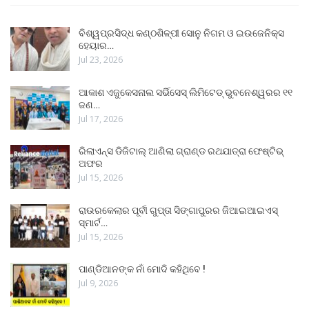
ବିଶ୍ୱପ୍ରସିଦ୍ଧ କଣ୍ଠଶିଳ୍ପୀ ସୋନୁ ନିଗମ ଓ ଇଉଜେନିକ୍ସ
ହେୟାର…
Jul 23, 2026
ଆକାଶ ଏଜୁକେସନାଲ ସର୍ଭିସେସ୍ ଲିମିଟେଡ୍ ଭୁବନେଶ୍ୱରର ୧୧
ଜଣ…
Jul 17, 2026
ରିଲାଏନ୍ସ ଡିଜିଟାଲ୍ ଆଣିଲା ଗ୍ରାଣ୍ଡ ରଥଯାତ୍ରା ଫେଷ୍ଟିଭ୍
ଅଫର
Jul 15, 2026
ରାଉରକେଲାର ପୂର୍ବୀ ଗୁପ୍ତା ସିଙ୍ଗାପୁରର ଜିଆଇଆଇଏସ୍
ସ୍ମାର୍ଟ…
Jul 15, 2026
ପାଣ୍ଡିଆନଙ୍କ ନାଁ ମୋଦି କହିଥିବେ !
Jul 9, 2026