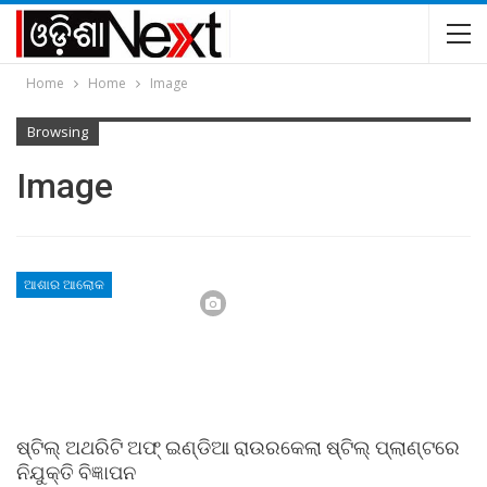
Home
Home
Image
Browsing
Image
ଆଶାର ଆଲୋକ
ଷ୍ଟିଲ୍‌ ଅଥରିଟି ଅଫ୍‌ ଇଣ୍ଡିଆ ରାଉରକେଲା ଷ୍ଟିଲ୍‌ ପ୍ଲାଣ୍ଟରେ
ନିଯୁକ୍ତି ବିଜ୍ଞାପନ