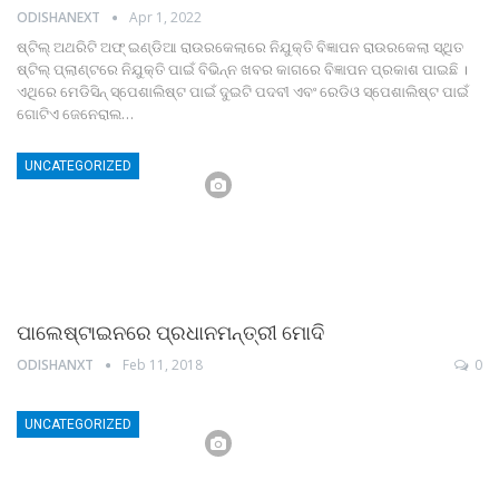
ODISHANEXT
Apr 1, 2022
ଷ୍ଟିଲ୍‌ ଅଥରିଟି ଅଫ୍‌ ଇଣ୍ଡିଆ ରାଉରକେଲାରେ ନିଯୁକ୍ତି ବିଜ୍ଞାପନ
ରାଉରକେଲା ସ୍ଥିତ
ଷ୍ଟିଲ୍‌ ପ୍ଲାଣ୍ଟରେ ନିଯୁକ୍ତି ପାଇଁ ବିଭିନ୍ନ ଖବର କାଗରେ ବିଜ୍ଞାପନ ପ୍ରକାଶ ପାଇଛି ।
ଏଥିରେ ମେଡିସିନ୍‌ ସ୍ପେଶାଲିଷ୍ଟ ପାଇଁ ଦୁଇଟି ପଦବୀ ଏବଂ ରେଡିଓ ସ୍ପେଶାଲିଷ୍ଟ ପାଇଁ
ଗୋଟିଏ ଜେନେରାଲ
…
UNCATEGORIZED
ପାଲେଷ୍ଟାଇନରେ ପ୍ରଧାନମନ୍ତ୍ରୀ ମୋଦି
ODISHANXT
Feb 11, 2018
0
UNCATEGORIZED