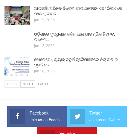
ଆଇଓସି, ଅଭିନବ ବିନ୍ଦ୍ରା ଫାଉଣ୍ଡେସନ ଏବଂ ରିଲାଏନ୍ସ
ଫାଉଣ୍ଡେସନ…
Jun 19, 2026
ଓଡ଼ିଶାରେ ବୃଦ୍ଧିଶୀଳ କର୍କଟ ଭାର ଆରମ୍ଭିକ ଚିହ୍ନଟ,
ଉନ୍ନତ…
Jun 18, 2026
ମୋରେପେନ୍ ଲ୍ୟାବ୍ ଚତୁର୍ଥ ତ୍ରୈମାସିକରେ ନିଟ୍ ଲାଭ ୬୯
ପ୍ରତିଶତ…
Jun 16, 2026
PREV
NEXT
1 of 381
Facebook
Twitter
Join us on Facebook
Join us on Twitter
Youtube