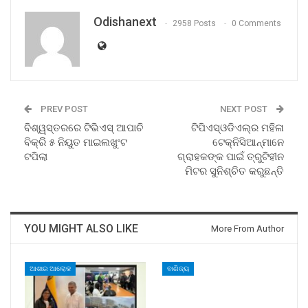
Odishanext
2958 Posts
0 Comments
PREV POST
NEXT POST
ବିଶ୍ୱସ୍ତରରେ ଟିଭିଏସ୍ ଆପାଚି
ଟିପିଏସ୍‌ଓଡିଏଲ୍‌ର ମହିଳା
ବିକ୍ରିି ୫ ନିୟୁତ ମାଇଲଖୁଂଟ
ଟେକ୍ନିସିଆନ୍‌ମାନେ
ଟପିଲା
ଗ୍ରାହକଙ୍କ ପାଇଁ ତ୍ରୁଟିହୀନ
ମିଟର ସୁନିଶ୍ଚିତ କରୁଛନ୍ତି
YOU MIGHT ALSO LIKE
More From Author
ଆଶାର ଆଲୋକ
ବାଣିଜ୍ୟ