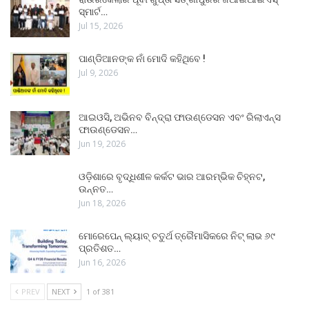
ସ୍ମାର୍ଟ…
Jul 15, 2026
ପାଣ୍ଡିଆନଙ୍କ ନାଁ ମୋଦି କହିଥିବେ !
Jul 9, 2026
ଆଇଓସି, ଅଭିନବ ବିନ୍ଦ୍ରା ଫାଉଣ୍ଡେସନ ଏବଂ ରିଲାଏନ୍ସ
ଫାଉଣ୍ଡେସନ…
Jun 19, 2026
ଓଡ଼ିଶାରେ ବୃଦ୍ଧିଶୀଳ କର୍କଟ ଭାର ଆରମ୍ଭିକ ଚିହ୍ନଟ,
ଉନ୍ନତ…
Jun 18, 2026
ମୋରେପେନ୍ ଲ୍ୟାବ୍ ଚତୁର୍ଥ ତ୍ରୈମାସିକରେ ନିଟ୍ ଲାଭ ୬୯
ପ୍ରତିଶତ…
Jun 16, 2026
PREV
NEXT
1 of 381