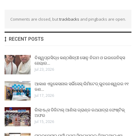
Comments are closed, but
trackbacks
and pingbacks are open.
RECENT POSTS
ବିଶ୍ୱପ୍ରସିଦ୍ଧ କଣ୍ଠଶିଳ୍ପୀ ସୋନୁ ନିଗମ ଓ ଇଉଜେନିକ୍ସ
ହେୟାର…
Jul 23, 2026
ଆକାଶ ଏଜୁକେସନାଲ ସର୍ଭିସେସ୍ ଲିମିଟେଡ୍ ଭୁବନେଶ୍ୱରର ୧୧
ଜଣ…
Jul 17, 2026
ରିଲାଏନ୍ସ ଡିଜିଟାଲ୍ ଆଣିଲା ଗ୍ରାଣ୍ଡ ରଥଯାତ୍ରା ଫେଷ୍ଟିଭ୍
ଅଫର
Jul 15, 2026
ରାଉରକେଲାର ପୂର୍ବୀ ଗୁପ୍ତା ସିଙ୍ଗାପୁରର ଜିଆଇଆଇଏସ୍