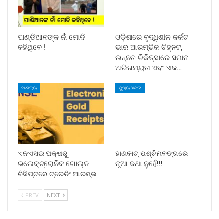
ପାଣ୍ଡିଆନଙ୍କ ନାଁ ମୋଦି
ଓଡ଼ିଶାରେ ବୃଦ୍ଧିଶୀଳ କର୍କଟ
କହିଥିବେ !
ଭାର ଆରମ୍ଭିକ ଚିହ୍ନଟ,
ଉନ୍ନତ ଚିକିତ୍ସାରେ ସମାନ
ଅଭିଗମ୍ୟତା ଏବଂ ଏକ…
ବାଣିଜ୍ୟ
ମୁଖ୍ୟ ଖବର
ଏନଏସଇ ପକ୍ଷରୁ
ହାଣକାଟ୍‌ ପଶ୍ଚିମବଙ୍ଗରେ
ଇଲେକ୍‌ଟ୍ରୋନିକ ଗୋଲ୍ଡ
ନୂଆ କଥା ନୁହେଁ!!!
ରିସିପ୍ଟରେ ଟ୍ରେଡିଂ ଆରମ୍ଭ
PREV
NEXT