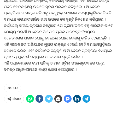
ରୂପରେଖ, ଶାରିରୀକ ଫିଟ୍‌ନେସ୍‌, ମେଡିକାଲ୍ ପରୀକ୍ଷା ଏବଂ ସେନାର ବିଭିନ୍ନ
ପଦର ବେତନ ଢ଼ାଂଚା ଉପରେ ସୂଚନା ପ୍ରଦାନ କରିଥିଲେ । ଆବେଦନ
ପ୍ରକ୍ରିୟାରେ ସାମ୍ନା କରିବାକୁ ପଡ଼ୁଥିବା ସାଧାରଣ ସମସ୍ୟାଗୁଡ଼ିକର କିଭଳି
ସମାଧାନ କରାଯାଇପାରିବ ତାହା ଉପରେ ସେ ଦୃଷ୍ଟି ନିକ୍ଷେପ କରିଥିଲେ ।
କର୍ଣ୍ଣେଲ୍ ସଂଜୟ ପ୍ରକାଶ କହିଥିଲେ ଯେ ଗ୍ରାମାଂଚଳର ବହୁ ଶାରିରୀକ ଭାବେ
ଯୋଗ୍ୟ ପ୍ରାର୍ଥୀ ଆବେଦନ ଓ ଯୋଗ୍ୟତାର ମାନଦଣ୍ଡ ବିଷୟରେ
ସଚେତନତାର ଅଭାବ ଯୋଗୁ ସେନାରେ ଯୋଗ ଦେବାରୁ ବଂଚିତ ହେଉଛନ୍ତି ।
ଏହି ସଚେତନତା ଅଭିଯାନର ମୁଖ୍ୟ ଲକ୍ଷ୍ୟ ହେଉଛି ସେହି ସମସ୍ୟାଗୁଡ଼ିକର
ସମାଧାନ କରିବା ଏବଂ ବର୍ତମାନର ନିଯୁକ୍ତି ଓ ଆବେଦନ ପ୍ରକ୍ରିୟା ବିଷୟରେ
ସ୍ଥାନୀୟ ଯୁବବର୍ଗ ମଧ୍ୟରେ ସଚେତନତା ସୃଷ୍ଟି କରିବା ।
ଏହି ଅଧିବେଶନରେ ଟାଟା ଷ୍ଟିଲ୍ ଓ ଟାଟା ଷ୍ଟିଲ୍ ଫାଉଣ୍ଡେସନର ଅନ୍ୟ
ବରିଷ୍ଠ ଅଧିକାରୀମାନେ ମଧ୍ୟ ଯୋଗ ଦେଇଥିଲେ ।
112
Share