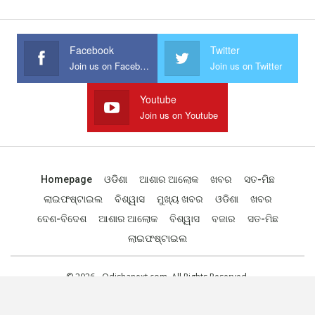
Facebook
Twitter
Join us on Facebook
Join us on Twitter
Youtube
Join us on Youtube
Homepage
ଓଡିଶା
ଆଶାର ଆଲୋକ
ଖବର
ସତ-ମିଛ
ଲାଇଫଷ୍ଟାଇଲ
ବିଶ୍ୱାସ
ମୁଖ୍ୟ ଖବର
ଓଡିଶା
ଖବର
ଦେଶ-ବିଦେଶ
ଆଶାର ଆଲୋକ
ବିଶ୍ୱାସ
ବଜାର
ସତ-ମିଛ
ଲାଇଫଷ୍ଟାଇଲ
© 2026 - Odishanext.com. All Rights Reserved.
Designed by
Web Odisha