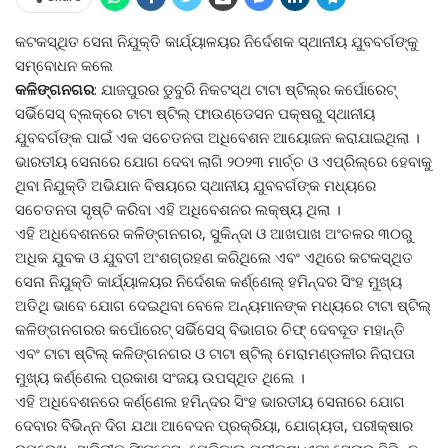
କଟକସ୍ଥିତ ସେନା ନିଯୁକ୍ତି କାର୍ଯ୍ୟାଳୟର ନିର୍ଦେଶକ ସ୍ଥାନୀୟ ଯୁବବର୍ଗଙ୍କୁ
ସମ୍ବୋଧନ କଲେ
କଳିଙ୍ଗନଗର
: ଯାଜପୁରର ଡୁବୁରି ନିକଟସ୍ଥ ଟାଟା ଷ୍ଟିଲ୍‌ର କର୍ପୋରେଟ୍
ସର୍ଭିସେସ୍ ବ୍ଲକ୍‌ରେ ଟାଟା ଷ୍ଟିଲ୍ ଫାଉଣ୍ଡେସନ ପକ୍ଷରୁ ସ୍ଥାନୀୟ
ଯୁବବର୍ଗଙ୍କ ପାଇଁ ଏକ ସଚେତନତା ଅଧିବେଶନ ଆୟୋଜନ କରାଯାଇଥିଲା ।
ଭାରତୀୟ ସେନାରେ ଯୋଗ ଦେବା ଲାଗି ୨୦୨୩ ମାର୍ଚ୍ଚ ଓ ଏପ୍ରିଲ୍‌ରେ ହେବାକୁ
ଥିବା ନିଯୁକ୍ତି ଅଭିଯାନ ବିଷୟରେ ସ୍ଥାନୀୟ ଯୁବବର୍ଗଙ୍କ ମଧ୍ୟରେ
ସଚେତନତା ସୃଷ୍ଟି କରିବା ଏହି ଅଧିବେଶନର ଲକ୍ଷ୍ୟ ଥିଲା ।
ଏହି ଅଧିବେଶନରେ କଳିଙ୍ଗନଗର, ସୁକିନ୍ଦା ଓ ଆଖପାଖ ଅଂଚଳର ୩୦ରୁ
ଅଧିକ ଯୁବକ ଓ ଯୁବତୀ ଅଂଶଗ୍ରହଣ କରିଥିଲେ ଏବଂ ଏଥିରେ କଟକସ୍ଥିତ
ସେନା ନିଯୁକ୍ତି କାର୍ଯ୍ୟାଳୟର ନିର୍ଦେଶକ କର୍ଣ୍ଣେଲ୍ ହମିନ୍ଦର ସିଂହ ମୁଖ୍ୟ
ଅତିଥି ଭାବେ ଯୋଗ ଦେଇଥିବା ବେଳେ ଅନ୍ୟମାନଙ୍କ ମଧ୍ୟରେ ଟାଟା ଷ୍ଟିଲ୍
କଳିଙ୍ଗନଗରର କର୍ପୋରେଟ୍ ସର୍ଭିସେସ୍ ବିଭାଗର ଚିଫ୍ ଦେବଦୂତ ମହାନ୍ତି
ଏବଂ ଟାଟା ଷ୍ଟିଲ୍ କଳିଙ୍ଗନଗର ଓ ଟାଟା ଷ୍ଟିଲ୍ ମେରାମଣ୍ଡଳୀର ନିରାପତା
ମୁଖ୍ୟ କର୍ଣ୍ଣେଲ ପ୍ରକାଶ ସଂଜୟ ଉପସ୍ଥିତ ଥିଲେ ।
ଏହି ଅଧିବେଶନରେ କର୍ଣ୍ଣେଲ ହମିନ୍ଦର ସିଂହ ଭାରତୀୟ ସେନାରେ ଯୋଗ
ଦେବାର ବିଭିନ୍ନ ଦିଗ ଯଥା ଆବେଦନ ପ୍ରକ୍ରିୟା, ଯୋଗ୍ୟତା, ପରୀକ୍ଷାର