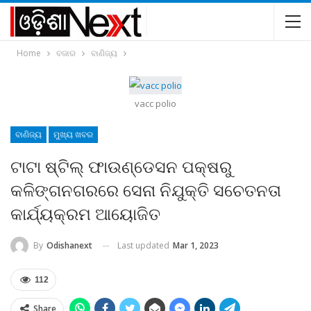
Home
ବଜାର
ବାଣିଜ୍ୟ
vacc polio
ବାଣିଜ୍ୟ
ମୁଖ୍ୟ ଖବର
ଟାଟା ଷ୍ଟିଲ୍ ଫାଉଣ୍ଡେସନ ପକ୍ଷରୁ
କଳିଙ୍ଗନଗରରେ ସେନା ନିଯୁକ୍ତି ସଚେତନତା
କାର୍ଯ୍ୟକ୍ରମ ଆୟୋଜିତ
Last updated
Mar 1, 2023
By
Odishanext
112
Share