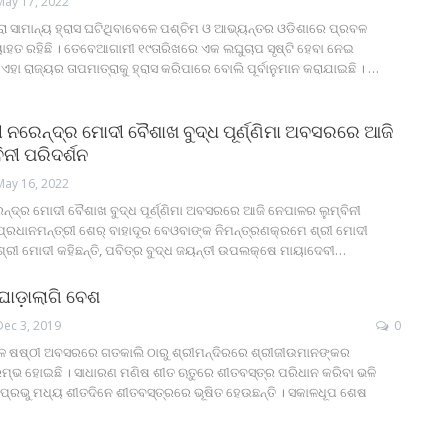
May 17, 2022
ା ସାମାନ୍ୟ ହ୍ରାସ ଘଟିଥିବାବେଳେ ପଶ୍ଚିମ ଓ ଆଭ୍ୟନ୍ତର ଓଡିଶାରେ ପ୍ରବଳ
ୟାହତ ରହିଛି । ତେବେଆଗାମୀ ୧୯ତାରିଖରେ ଏକ ଲଘୁଚାପ ସୃଷ୍ଟି ହେବା ନେଇ
 ଏହା ରାଜ୍ୟର ତାପମାତ୍ରାକୁ ହ୍ରାସ କରିପାରେ ବୋଲି ପୂର୍ବାନୁମାନ କରାଯାଇଛି ।
…
ୀ ନରେନ୍ଦ୍ର ମୋଦୀ ବୈଶାଖ ବୁଦ୍ଧ ପୂର୍ଣ୍ଣିମା ଅବସରରେ ଆଜି
ନୀ ପରିଦର୍ଶନ
May 16, 2022
ନ୍ଦ୍ର ମୋଦୀ ବୈଶାଖ ବୁଦ୍ଧ ପୂର୍ଣ୍ଣିମା ଅବସରରେ ଆଜି ନେପାଳର ଲୁମ୍ବିନୀ
ପ୍ରଧାନମନ୍ତ୍ରୀ ଶେର୍‍ ବାହାଦୂର ବେଓବାଙ୍କ ନିମନ୍ତ୍ରଣକ୍ରମେ ଶ୍ରୀ ମୋଦୀ
 ଶ୍ରୀ ମୋଦୀ କହିଛନ୍ତି, ପବିତ୍ର ବୁଦ୍ଧ ଜୟନ୍ତୀ ଉପଲକ୍ଷେ ମାୟାଦେବୀ
…
ଘୋଡ଼ାଲାଗି ବେଶ
Dec 3, 2019
0
ୁକ୍ଳ ଷଷ୍ଠୀ ଅବସରରେ ଗତକାଲି ଠାରୁ ଶ୍ରୀମନ୍ଦିରରେ ଶ୍ରୀଜୀଉମାନଙ୍କର
ଭ ହୋଇଛି । ସାଧାରଣ ମଣିଷ ଶୀତ ଋତୁରେ ଶୀତବସ୍ତ୍ର ପରିଧାନ କରିବା ଭଳି
ାପ୍ରଭୁ ମଧ୍ୟ ଶୀତଦିନେ ଶୀତବସ୍ତ୍ରରେ ଭୂଷିତ ହେଉଛନ୍ତି । ସକାଳଧୂପ ଶେଷ