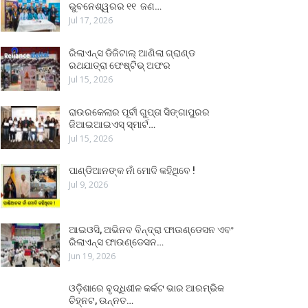
ଭୁବନେଶ୍ୱରର ୧୧ ଜଣ…
Jul 17, 2026
ରିଲାଏନ୍ସ ଡିଜିଟାଲ୍ ଆଣିଲା ଗ୍ରାଣ୍ଡ
ରଥଯାତ୍ରା ଫେଷ୍ଟିଭ୍ ଅଫର
Jul 15, 2026
ରାଉରକେଲାର ପୂର୍ବୀ ଗୁପ୍ତା ସିଙ୍ଗାପୁରର
ଜିଆଇଆଇଏସ୍ ସ୍ମାର୍ଟ…
Jul 15, 2026
ପାଣ୍ଡିଆନଙ୍କ ନାଁ ମୋଦି କହିଥିବେ !
Jul 9, 2026
ଆଇଓସି, ଅଭିନବ ବିନ୍ଦ୍ରା ଫାଉଣ୍ଡେସନ ଏବଂ
ରିଲାଏନ୍ସ ଫାଉଣ୍ଡେସନ…
Jun 19, 2026
ଓଡ଼ିଶାରେ ବୃଦ୍ଧିଶୀଳ କର୍କଟ ଭାର ଆରମ୍ଭିକ
ଚିହ୍ନଟ, ଉନ୍ନତ…