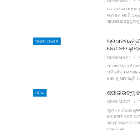
ODISHANEXT
ଉପକୂଳରେ ତାପମାତ୍ର
ଗ୍ରୀଷ୍ମ ଲହରି ଅବ୍
ସମ୍ଭାବନା ବଢୁଥିବାରୁ
ପ୍ରଧାନମନ୍ତ୍ର
ଆଶାର ଆଲୋକ
ନେପାଳର ଲୁମ୍ବି
ODISHANEXT
ପ୍ରଧାନମନ୍ତ୍ରୀ ନରେ
ପରିଦର୍ଶନ । ନେପାଳ 
ସେଠାକୁ ଯାଉଛନ୍ତି ।
ଶ୍ରୀଜୀଉଙ୍କୁ 
ଓଡିଶା
ODISHANEXT
ପୁରୀ - ମାର୍ଗଶୀର ଶ
ଘୋଡଲାଗି ବେଶ ଆରମ୍
ସ୍ୱୟଂ ଜଗନ୍ନାଥ ମହ
ହେବାପରେ…