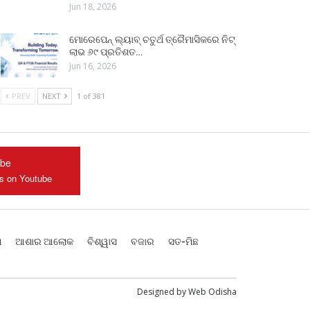
Jun 18, 2026
ମୋରେପେନ୍ ଲ୍ୟାବ୍ ଚତୁର୍ଥ ତ୍ରୈମାସିକରେ ନିଟ୍
ଲାଭ ୬୯ ପ୍ରତିଶତ…
Jun 16, 2026
PREV
NEXT
1 of 381
ube
us on Youtube
ଶ
ଆଶାର ଆଲୋକ
ବିଶ୍ୱାସ
ବଜାର
ସତ-ମିଛ
Designed by
Web Odisha