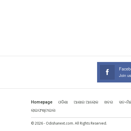
Faceb
Join u
Homepage
ଓଡିଶା
ଆଶାର ଆଲୋକ
ଖବର
ସତ-ମି
ଲାଇଫଷ୍ଟାଇଲ
© 2026 - Odishanext.com. All Rights Reserved.