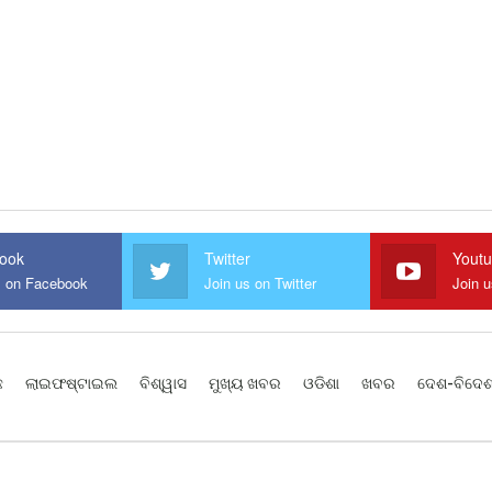
ook
Twitter
Yout
s on Facebook
Join us on Twitter
Join 
ଛ
ଲାଇଫଷ୍ଟାଇଲ
ବିଶ୍ୱାସ
ମୁଖ୍ୟ ଖବର
ଓଡିଶା
ଖବର
ଦେଶ-ବିଦେ