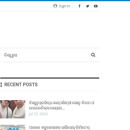
Sign In
ବିଶ୍ୱାସ
RECENT POSTS
ବିଶ୍ୱପ୍ରସିଦ୍ଧ କଣ୍ଠଶିଳ୍ପୀ ସୋନୁ ନିଗମ ଓ
ଇଉଜେନିକ୍ସ ହେୟାର…
Jul 23, 2026
ଆକାଶ ଏଜୁକେସନାଲ ସର୍ଭିସେସ୍ ଲିମିଟେଡ୍