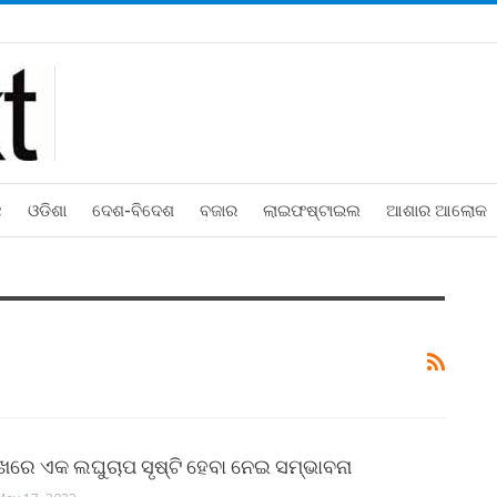
ଛ
ଓଡିଶା
ଦେଶ-ବିଦେଶ
ବଜାର
ଲାଇଫଷ୍ଟାଇଲ
ଆଶାର ଆଲୋକ
ଖରେ ଏକ ଲଘୁଚାପ ସୃଷ୍ଟି ହେବା ନେଇ ସମ୍ଭାବନା