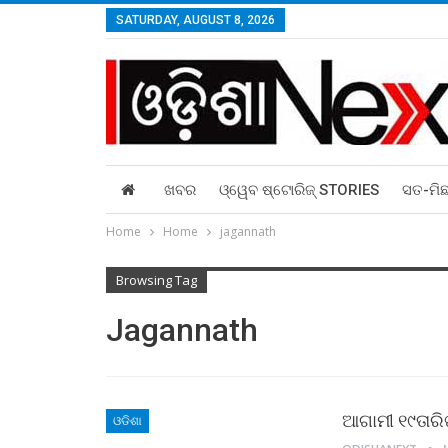
SATURDAY, AUGUST 8, 2026
ଖବର
ଓ୍ୱେବ ଷ୍ଟୋରିଜ୍‌ STORIES
ସତ-ମି
Home
Home
jagannath
Browsing Tag
Jagannath
ଆଗାମୀ ୧୯ତାରି
ଓଡିଶା