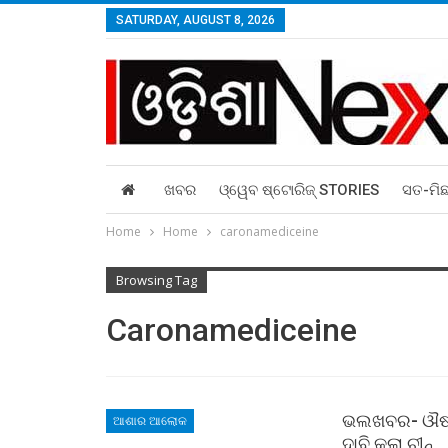
SATURDAY, AUGUST 8, 2026
ଖବର
ଓ୍ୱେବ ଷ୍ଟୋରିଜ୍‌ STORIES
ସତ-ମି
Home
Home
caronamediceine
Browsing Tag
Caronamediceine
ଭଲଖବର- ଔଷଧ,
ଆଶାର ଆଲୋକ
ଦାବି କଲା ଚୀନ୍‌