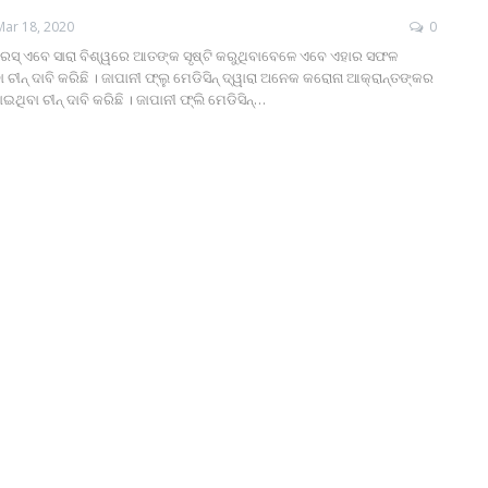
Mar 18, 2020
0
ଇରସ୍‌ ଏବେ ସାରା ବିଶ୍ୱରେ ଆତଙ୍କ ସୃଷ୍ଟି କରୁଥିବାବେଳେ ଏବେ ଏହାର ସଫଳ
ା ଚୀନ୍‌ ଦାବି କରିଛି । ଜାପାନୀ ଫ୍ଲୁ ମେଡିସିନ୍‌ ଦ୍ୱାରା ଅନେକ କରୋନା ଆକ୍ରାନ୍ତଙ୍କର
ଥିବା ଚୀନ୍ ଦାବି କରିଛି । ଜାପାନୀ ଫ୍ଲି ମେଡିସିନ୍‌…