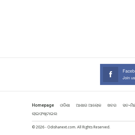
Faceb
Join u
Homepage
ଓଡିଶା
ଆଶାର ଆଲୋକ
ଖବର
ସତ-ମି
ଲାଇଫଷ୍ଟାଇଲ
© 2026 - Odishanext.com. All Rights Reserved.