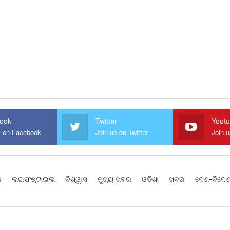
ook
Twitter
Yout
s on Facebook
Join us on Twitter
Join 
ଛ
ଲାଇଫଷ୍ଟାଇଲ
ବିଶ୍ୱାସ
ମୁଖ୍ୟ ଖବର
ଓଡିଶା
ଖବର
ଦେଶ-ବିଦେ