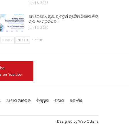
Jun 18, 2026
ମୋରେପେନ୍ ଲ୍ୟାବ୍ ଚତୁର୍ଥ ତ୍ରୈମାସିକରେ ନିଟ୍
ଲାଭ ୬୯ ପ୍ରତିଶତ…
Jun 16, 2026
PREV
NEXT
1 of 381
ube
us on Youtube
ଶ
ଆଶାର ଆଲୋକ
ବିଶ୍ୱାସ
ବଜାର
ସତ-ମିଛ
Designed by
Web Odisha