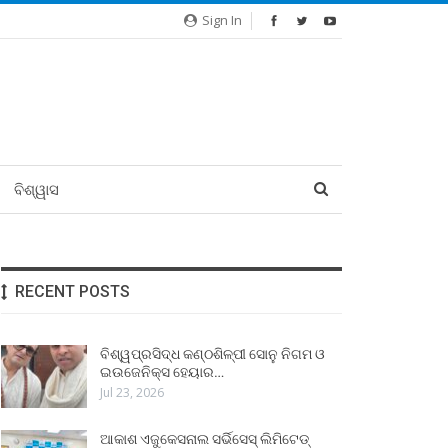
Sign In
ବିଶ୍ୱାସ
RECENT POSTS
ବିଶ୍ୱପ୍ରସିଦ୍ଧ କଣ୍ଠଶିଳ୍ପୀ ସୋନୁ ନିଗମ ଓ
ଇଉଜେନିକ୍ସ ହେୟାର…
Jul 23, 2026
ଆକାଶ ଏଜୁକେସନାଲ ସର୍ଭିସେସ୍ ଲିମିଟେଡ୍