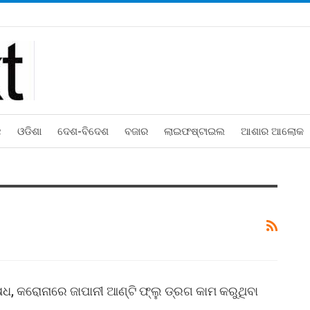
ଛ
ଓଡିଶା
ଦେଶ-ବିଦେଶ
ବଜାର
ଲାଇଫଷ୍ଟାଇଲ
ଆଶାର ଆଲୋକ
 କରୋନାରେ ଜାପାନୀ ଆଣ୍ଟି ଫ୍ଲୁ ଡ୍ରଗ କାମ କରୁଥିବା