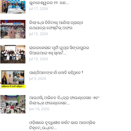
ଭୁବନେଶ୍ୱରର ୧୧ ଜଣ…
Jul 17, 2026
ରିଲାଏନ୍ସ ଡିଜିଟାଲ୍ ଆଣିଲା ଗ୍ରାଣ୍ଡ
ରଥଯାତ୍ରା ଫେଷ୍ଟିଭ୍ ଅଫର
Jul 15, 2026
ରାଉରକେଲାର ପୂର୍ବୀ ଗୁପ୍ତା ସିଙ୍ଗାପୁରର
ଜିଆଇଆଇଏସ୍ ସ୍ମାର୍ଟ…
Jul 15, 2026
ପାଣ୍ଡିଆନଙ୍କ ନାଁ ମୋଦି କହିଥିବେ !
Jul 9, 2026
ଆଇଓସି, ଅଭିନବ ବିନ୍ଦ୍ରା ଫାଉଣ୍ଡେସନ ଏବଂ
ରିଲାଏନ୍ସ ଫାଉଣ୍ଡେସନ…
Jun 19, 2026
ଓଡ଼ିଶାରେ ବୃଦ୍ଧିଶୀଳ କର୍କଟ ଭାର ଆରମ୍ଭିକ
ଚିହ୍ନଟ, ଉନ୍ନତ…