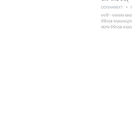
ODISHANEXT
ବେଜିଂ - କୋରନା ଭା
ଚିକିତ୍ସା କରାଯାଉଥିବ
ସଫଳ ଚିକିତ୍ସା କରାଯାଇ