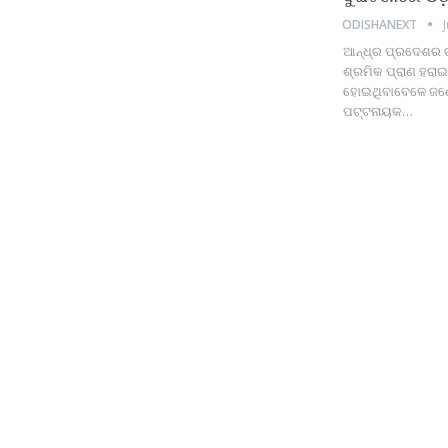
ODISHANEXT
ଆନ୍ଧ୍ର ପ୍ରଦେଶର ଗୁ
ଶ୍ରମିକ ପ୍ରାଣ ହରାଇ
ହୋଇଥିବାବେଳେ ଜଣେ 
ପଟ୍ଟନାୟକ
…