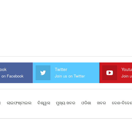
ook
Twitter
Yout
s on Facebook
Join us on Twitter
Join 
ଛ
ଲାଇଫଷ୍ଟାଇଲ
ବିଶ୍ୱାସ
ମୁଖ୍ୟ ଖବର
ଓଡିଶା
ଖବର
ଦେଶ-ବିଦେ