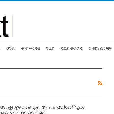
ଛ
ଓଡିଶା
ଦେଶ-ବିଦେଶ
ବଜାର
ଲାଇଫଷ୍ଟାଇଲ
ଆଶାର ଆଲୋକ
ର ଗୁଣ୍ଟୁରଠାରେ ଥିବା ଏକ ମାଛ ଫାର୍ମରେ ବିଦ୍ୟୁତ୍‍
ଡ଼ିଶାର ୬ ଜଣ ଶ୍ରମିକ ପ୍ରାଣ…