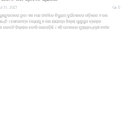
Jul 31, 2021
0
ଣ୍ଟୁରଠାରେ ଥିବା ଏକ ମାଛ ଫାର୍ମରେ ବିଦ୍ୟୁତ୍‍ ଦୁର୍ଘଟଣାରେ ଓଡ଼ିଶାର ୬ ଜଣ
ଛନ୍ତି । ସେମାନଙ୍କ ମଧ୍ୟରୁ ୫ ଜଣ ରାୟଗଡ଼ା ଜିଲ୍ଲା ଗୁଣୁପୁର ବ୍ଲକ୍‍ର
ଗଜପତି ଜିଲ୍ଲାର ବୋଲି ଜଣାପଡ଼ିଛି । ଏହି ଘଟଣାରେ ମୁଖ୍ୟମନ୍ତ୍ରୀ ନବୀନ