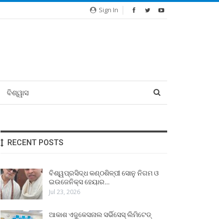
Sign In
ବିଶ୍ୱାସ
RECENT POSTS
ବିଶ୍ୱପ୍ରସିଦ୍ଧ କଣ୍ଠଶିଳ୍ପୀ ସୋନୁ ନିଗମ ଓ
ଇଉଜେନିକ୍ସ ହେୟାର…
Jul 23, 2026
ଆକାଶ ଏଜୁକେସନାଲ ସର୍ଭିସେସ୍ ଲିମିଟେଡ୍