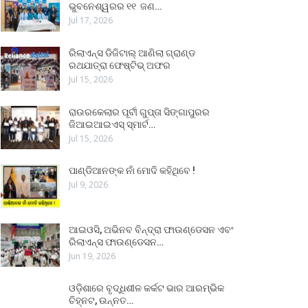
ଭୁବନେଶ୍ୱରର ୧୧ ଜଣ…
Jul 17, 2026
ରିଲାଏନ୍ସ ଡିଜିଟାଲ୍ ଆଣିଲା ଗ୍ରାଣ୍ଡ
ରଥଯାତ୍ରା ଫେଷ୍ଟିଭ୍ ଅଫର
Jul 15, 2026
ରାଉରକେଲାର ପୂର୍ବୀ ଗୁପ୍ତା ସିଙ୍ଗାପୁରର
ଜିଆଇଆଇଏସ୍ ସ୍ମାର୍ଟ…
Jul 15, 2026
ପାଣ୍ଡିଆନଙ୍କ ନାଁ ମୋଦି କହିଥିବେ !
Jul 9, 2026
ଆଇଓସି, ଅଭିନବ ବିନ୍ଦ୍ରା ଫାଉଣ୍ଡେସନ ଏବଂ
ରିଲାଏନ୍ସ ଫାଉଣ୍ଡେସନ…
Jun 19, 2026
ଓଡ଼ିଶାରେ ବୃଦ୍ଧିଶୀଳ କର୍କଟ ଭାର ଆରମ୍ଭିକ
ଚିହ୍ନଟ, ଉନ୍ନତ…