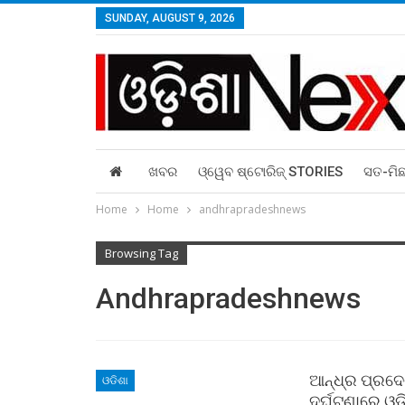
SUNDAY, AUGUST 9, 2026
ଖବର
ଓ୍ୱେବ ଷ୍ଟୋରିଜ୍‌ STORIES
ସତ-ମି
Home
Home
andhrapradeshnews
Browsing Tag
Andhrapradeshnews
ଆନ୍ଧ୍ର ପ୍ରଦେଶ
ଓଡିଶା
ଦୁର୍ଘଟଣାରେ ଓ