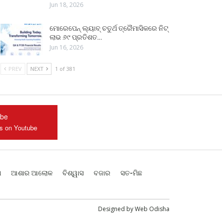
Jun 18, 2026
ମୋରେପେନ୍ ଲ୍ୟାବ୍ ଚତୁର୍ଥ ତ୍ରୈମାସିକରେ ନିଟ୍
ଲାଭ ୬୯ ପ୍ରତିଶତ…
Jun 16, 2026
PREV
NEXT
1 of 381
ube
us on Youtube
ଶ
ଆଶାର ଆଲୋକ
ବିଶ୍ୱାସ
ବଜାର
ସତ-ମିଛ
Designed by
Web Odisha