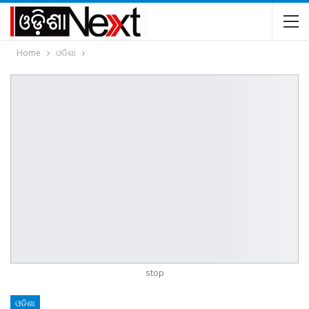
Home
ଓଡିଶା
stop
ଓଡିଶା