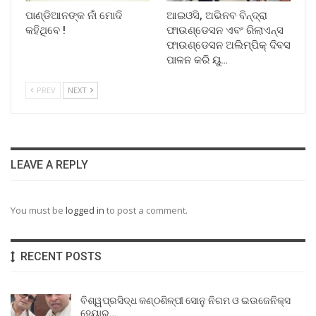
ପାଣ୍ଡିଆନଙ୍କ ନାଁ ମୋଦି
ଆଇଓସି, ଅଭିନବ ବିନ୍ଦ୍ରା
କହିଥିବେ !
ଫାଉଣ୍ଡେସନ ଏବଂ ରିଲାଏନ୍ସ
ଫାଉଣ୍ଡେସନ ଅଲିମ୍ପିକ୍ ଦିବସ
ପାଳନ କରି ୟୁ…
PREV
NEXT
LEAVE A REPLY
You must be
logged in
to post a comment.
RECENT POSTS
ବିଶ୍ୱପ୍ରସିଦ୍ଧ କଣ୍ଠଶିଳ୍ପୀ ସୋନୁ ନିଗମ ଓ ଇଉଜେନିକ୍ସ
ହେୟାର…