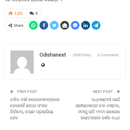
1,111
0
Share
Odishanext
2958 Posts
0 Comments
PREV POST
NEXT POST
ଚଳିତ ବର୍ଷ କଲେଜମାନଙ୍କରେ
ଜନ୍ମାଷ୍ଟମୀ ପାଇଁ
ହେବାନାହିଁ ଛାତ୍ର ସଂସଦ
ଶ୍ରୀକ୍ଷେତ୍ର ଚଳ ଚଞ୍ଚଳ,
ନିର୍ବାଚନ, ଚୟନ ପ୍ରକ୍ରିୟା
୬ଟାରୁ ରାତି ୧୧ଟା ସାଧାରଣ
ହେବ
ଭକ୍ତଙ୍କର ଦର୍ଶନ ବନ୍ଦ