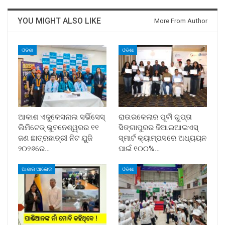
YOU MIGHT ALSO LIKE
More From Author
ଓଡିଶା
ଓଡିଶା
ଆକାଶ ଏଜୁକେସନାଲ ସର୍ଭିସେସ୍
ରାଉରକେଲାର ପୂର୍ବୀ ଗୁପ୍ତା
ଲିମିଟେଡ୍ ଭୁବନେଶ୍ୱରର ୧୧
ସିଙ୍ଗାପୁରର ଜିଆଇଆଇଏସ୍
ଜଣ ଛାତ୍ରଛାତ୍ରୀ ନିଟ ଯୁଜି
ସ୍ମାର୍ଟ କ୍ୟାମ୍ପସରେ ଅଧ୍ୟୟନ
୨୦୨୬ରେ…
ପାଇଁ ୧୦୦%…
ଆଶାର ଆଲୋକ
ଓଡିଶା