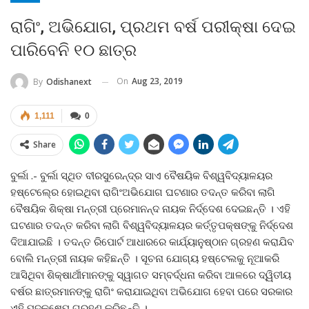
ରାଗିଂ, ଅଭିଯୋଗ, ପ୍ରଥମ ବର୍ଷ ପରୀକ୍ଷା ଦେଇ
ପାରିବେନି ୧୦ ଛାତ୍ର
On
Aug 23, 2019
By
Odishanext
1,111
0
Share
ବୁର୍ଲା .- ବୁର୍ଲା ସ୍ଥିତ ବୀରସୁରେନ୍ଦ୍ର ସାଏ ବୈଷୟିକ ବିଶ୍ୱବିଦ୍ୟାଳୟର
ହଷ୍ଟେଲ୍‍ରେ ହୋଇଥିବା ରାଗିଂଅଭିଯୋଗ ଘଟଣାର ତଦନ୍ତ କରିବା ଲାଗି
ବୈଷୟିକ ଶିକ୍ଷା ମନ୍ତ୍ରୀ ପ୍ରେମାନନ୍ଦ ନାୟକ ନିର୍ଦ୍ଦେଶ ଦେଇଛନ୍ତି । ଏହି
ଘଟଣାର ତଦନ୍ତ କରିବା ଲାଗି ବିଶ୍ୱବିଦ୍ୟାଳୟର କର୍ତ୍ତୃପକ୍ଷଙ୍କୁ ନିର୍ଦ୍ଦେଶ
ଦିଆଯାଇଛି । ତଦନ୍ତ ରିପୋର୍ଟ ଆଧାରରେ କାର୍ଯ୍ୟାନୁଷ୍ଠାନ ଗ୍ରହଣ କରାଯିବ
ବୋଲି ମନ୍ତ୍ରୀ ନାୟକ କହିଛନ୍ତି । ସୂଚନା ଯୋଗ୍ୟ ହଷ୍ଟେଲକୁ ନୂଆକରି
ଆସିଥିବା ଶିକ୍ଷାର୍ଥୀମାନଙ୍କୁ ସ୍ୱାଗତ ସମ୍ବର୍ଦ୍ଧନା କରିବା ଆଳରେ ଦ୍ୱିତୀୟ
ବର୍ଷର ଛାତ୍ରମାନଙ୍କୁ ରାଗିଂ କରାଯାଇଥିବା ଅଭିଯୋଗ ହେବା ପରେ ସରକାର
ଏହି ପଦକ୍ଷେପ ଗ୍ରହଣ କରିଛନ୍ତି ।