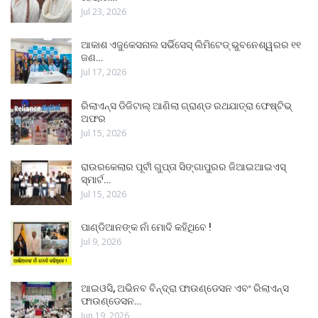
Jul 23, 2026
ଆକାଶ ଏଜୁକେସନାଲ ସର୍ଭିସେସ୍ ଲିମିଟେଡ୍ ଭୁବନେଶ୍ୱରର ୧୧
ଜଣ…
Jul 17, 2026
ରିଲାଏନ୍ସ ଡିଜିଟାଲ୍ ଆଣିଲା ଗ୍ରାଣ୍ଡ ରଥଯାତ୍ରା ଫେଷ୍ଟିଭ୍
ଅଫର
Jul 15, 2026
ରାଉରକେଲାର ପୂର୍ବୀ ଗୁପ୍ତା ସିଙ୍ଗାପୁରର ଜିଆଇଆଇଏସ୍
ସ୍ମାର୍ଟ…
Jul 15, 2026
ପାଣ୍ଡିଆନଙ୍କ ନାଁ ମୋଦି କହିଥିବେ !
Jul 9, 2026
ଆଇଓସି, ଅଭିନବ ବିନ୍ଦ୍ରା ଫାଉଣ୍ଡେସନ ଏବଂ ରିଲାଏନ୍ସ
ଫାଉଣ୍ଡେସନ…
Jun 19, 2026