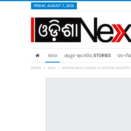
FRIDAY, AUGUST 7, 2026
ଖବର
ଓ୍ୱେବ ଷ୍ଟୋରିଜ୍‌ STORIES
ସତ-ମି
Home
ଖବର
ଭାରତୀୟ ଷ୍ଟେଟ୍‌ ବ୍ୟାଙ୍କ ଓ ଆଇବିଏର ସାମ୍ବାଦିକ 