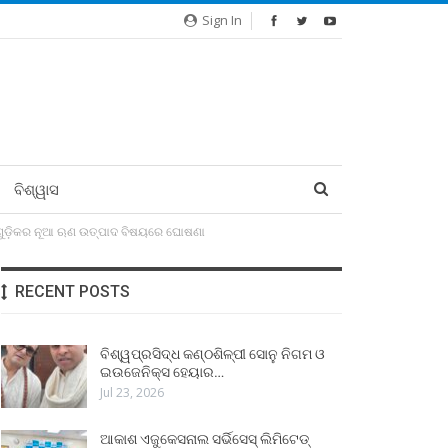
Sign In
ବିଶ୍ୱାସ
ାଙ୍କଗୁଡ଼ିକର ନୂଆ ଋଣ ଉତ୍ପାଦ ବିଷୟରେ ଘୋଷଣା
RECENT POSTS
ବିଶ୍ୱପ୍ରସିଦ୍ଧ କଣ୍ଠଶିଳ୍ପୀ ସୋନୁ ନିଗମ ଓ
ଇଉଜେନିକ୍ସ ହେୟାର…
Jul 23, 2026
ଆକାଶ ଏଜୁକେସନାଲ ସର୍ଭିସେସ୍ ଲିମିଟେଡ୍