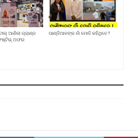
ିଟାଲ୍ ଆଣିଲା ଗ୍ରାଣ୍ଡ
ପାଣ୍ଡିଆନଙ୍କ ନାଁ ମୋଦି କହିଥିବେ !
େଷ୍ଟିଭ୍ ଅଫର