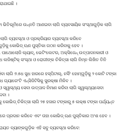
କରାଯାଇଛି ।
ସେବା ଭିତିଭୂମିରେ ଉନ୍ନତି ଆଣଇବା ଲାଗି ବ୍ୟବସାୟିକ ସଂସ୍ଥାଗୁଡ଼ିକ ଲାଗି
ଲାଗି ବ୍ୟବସ୍ଥା ଓ ପ୍ରକ୍ରିୟାର ବ୍ୟବସ୍ଥା କରିବେ
ଗୁଡ଼ିକୁ କୋଭିଡ୍‌ ଋଣ ପୁସ୍ତିକା ଗଠନ କରିବାକୁ ହେବ ।
‌ସେରି, ପାଥୋଲୋଜି ଲ୍ୟାବ୍‌, ଭେଟିଂଲେଟର, ଅକ୍ସିଜେନ୍‌ ଉତ୍ପାଦନକାରୀ ଓ
ଜିଷ୍ଟିକ୍‌ ସଂସ୍ଥା ଓ ରୋଗୀଙ୍କ ଚିକିତ୍ସା ଲାଗି ନିମ୍ନ ଲିଖିତ ତିନି
ା ଲାଗି ୭.୫ଧ ସୁଧ ହାରରେ ହସ୍ପିଟାଲ୍‌, ନର୍ସିଂ ହୋମ୍‌ଗୁଡ଼ିକୁ ୨ କୋଟି ଟଙ୍କା
୍ୟାରେଂଟି ଏନ୍‌ସିଜିଟିସିକୁ ସୁରକ୍ଷା ମିଳିବ ।
 ଓ ସ୍ୱାସ୍ଥ୍ୟ ସେବା ଉତ୍ପାଦ ନିମାଣ କରିବା ଲାଗି ସ୍ୱାସ୍ଥ୍ୟସେବା
େବା ।
ଭିଡ୍‌ ଚିକିତ୍ସା ଲାଗି ୨୫ ହଜାର ଟଙ୍କାରୁ ୫ ଲକ୍ଷ ଟଙ୍କା ପର୍ଯ୍ୟନ୍ତ
ହାରରେ ପ୍ରଦାନ କରିବେ ଏବଂ ତାହା କୋଭିଡ୍‌ ଋଣ ପୁସ୍ତିକାର ଅଂଶ ହେବ ।
ଟ୍ରାୟତ ବ୍ୟାଙ୍କଗୁଡ଼ିକ ଏହି ସବୁ ବ୍ୟବସ୍ଥା କରିବେ: