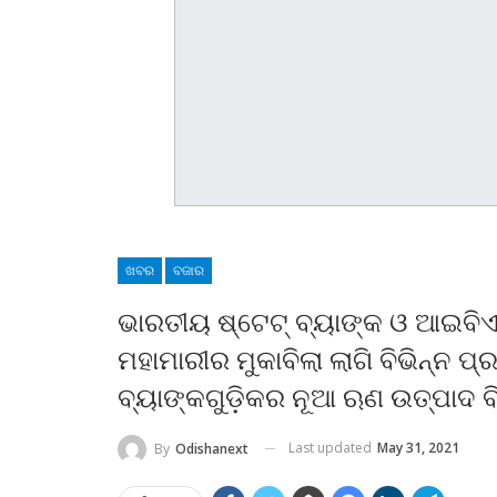
ଖବର
ବଜାର
ଭାରତୀୟ ଷ୍ଟେଟ୍‌ ବ୍ୟାଙ୍କ ଓ ଆଇବିଏର
ମହାମାରୀର ମୁକାବିଲା ଲାଗି ବିଭିନ୍ନ 
ବ୍ୟାଙ୍କଗୁଡ଼ିକର ନୂଆ ଋଣ ଉତ୍ପାଦ
Last updated
May 31, 2021
By
Odishanext