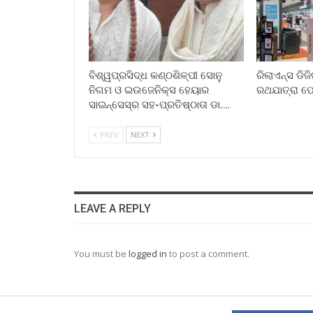
ବିଶ୍ୱପ୍ରସିଦ୍ଧ କଣ୍ଠଶିଳ୍ପୀ ସୋନୁ
ରିଲାଏନ୍ସ ଡିଜ
ନିଗମ ଓ ଇଉଜେନିକ୍ସ ହେୟାର
ରଥଯାତ୍ରା ଫ
ସାଇନ୍ସେସ୍ର ସହ-ପ୍ରତିଷ୍ଠାତା ଡା.…
PREV
NEXT
LEAVE A REPLY
You must be
logged in
to post a comment.