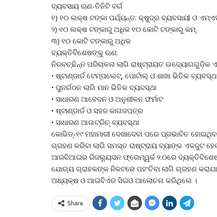
ବ୍ୟବସାୟ ଋଣ-ତିନିଟି ବର୍ଗ
୧) ୧୦ ଲକ୍ଷ ଟଙ୍କା ପର୍ଯ୍ୟନ୍ତ: କ୍ଷୁଦ୍ର ବ୍ୟବସାୟୀ ଓ ଏମ୍‌ଏସ୍
୨) ୧୦ ଲକ୍ଷ ଟଙ୍କାରୁ ଅଧିକ ୧୦ କୋଟି ଟଙ୍କାରୁ କମ୍‌
୩) ୧୦ କୋଟି ଟଙ୍କାରୁ ଅଧିକ
ବ୍ୟକ୍ତିବିିଶେଷଙ୍କୁ ଋଣ:
ନିରବଚ୍ଛିନ୍ନ ପରିଚାଳନା ଲାଗି ରାଷ୍ଟ୍ରାୟତ ଉଦ୍ୟୋଗଗୁଡ଼ିକ 
• ଷ୍ଟାଣ୍ଡାର୍ଡ ଟେମ୍ପଲେଟ୍‌, ପୋର୍ଟାଲ୍‌ ଓ ଶାଖା ଭିତିକ ବ୍ୟବସ୍ଥ
• ପୁନର୍ଗଠନ ଲାଗି ମାନ ଭିତିକ ବ୍ୟବସ୍ଥା
• ସାଧାରଣ ଆବେଦନ ଓ ଅନୁଶୀଳନ ଫର୍ମାଟ
• ଷ୍ଟାଣ୍ଡାର୍ଡ ଓ ସହଜ କାଗଜପତ୍ର
• ସାଧାରଣ ଆଉଟ୍‌ରିଚ୍‌ ବ୍ୟବସ୍ଥା
କୋଭିଡ୍‌-୧୯ ମହାମାରୀ ଦେଖାଦେବା ପରେ ପ୍ରଭାବିତ ହୋଇଥିବା
ଗ୍ରହଣ କରିବା ଲାଗି ସମସ୍ତ ରାଷ୍ଟ୍ରାୟ ବ୍ୟାଙ୍କ ଏକଜୁଟ ହ
ଆରବିଆଇର ରିଜଲ୍ୟୁସନ ଫ୍ରେମ୍‌ୱର୍କ ୨.୦ରେ ବ୍ୟକ୍ତିବିଶେଷ,
ଯୋଗ୍ୟ ଗ୍ରାହକଙ୍କ ନିକଟରେ ପହଂଚିବା ଲାଗି ଗ୍ରହଣ କର
ଅଧ୍ୟକ୍ଷ ଓ ଆଇବିଏର ସିଇଓ ଆଲୋଚନା କରିଥିଲେ ।
Share