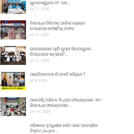
ଭୁବନେଶ୍ୱରର ୧୧ ଜଣ…
Jul 17, 2026
ରିଲାଏନ୍ସ ଡିଜିଟାଲ୍ ଆଣିଲା ଗ୍ରାଣ୍ଡ
ରଥଯାତ୍ରା ଫେଷ୍ଟିଭ୍ ଅଫର
Jul 15, 2026
ରାଉରକେଲାର ପୂର୍ବୀ ଗୁପ୍ତା ସିଙ୍ଗାପୁରର
ଜିଆଇଆଇଏସ୍ ସ୍ମାର୍ଟ…
Jul 15, 2026
ପାଣ୍ଡିଆନଙ୍କ ନାଁ ମୋଦି କହିଥିବେ !
Jul 9, 2026
ଆଇଓସି, ଅଭିନବ ବିନ୍ଦ୍ରା ଫାଉଣ୍ଡେସନ ଏବଂ
ରିଲାଏନ୍ସ ଫାଉଣ୍ଡେସନ…
Jun 19, 2026
ଓଡ଼ିଶାରେ ବୃଦ୍ଧିଶୀଳ କର୍କଟ ଭାର ଆରମ୍ଭିକ
ଚିହ୍ନଟ, ଉନ୍ନତ…