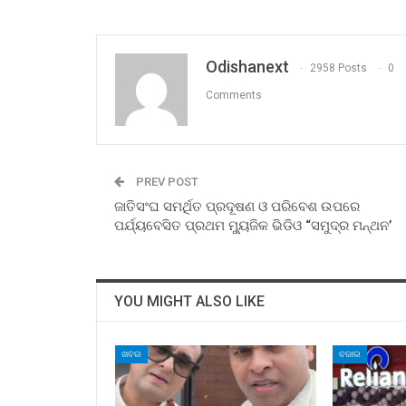
Odishanext
2958 Posts
0
Comments
PREV POST
ଜାତିସଂଘ ସମର୍ଥିତ ପ୍ରଦୂଷଣ ଓ ପରିବେଶ ଉପରେ
ପର୍ଯ୍ୟବେସିତ ପ୍ରଥମ ମ୍ୟୁଜିକ ଭିଡିଓ “ସମୁଦ୍ର ମନ୍ଥନ’
YOU MIGHT ALSO LIKE
ଖବର
ବଜାର