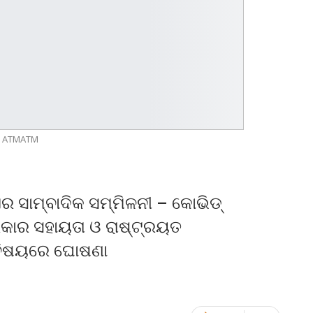
ATMATM
 ସାମ୍ବାଦିକ ସମ୍ମିଳନୀ – କୋଭିଡ୍‌
ପ୍ରକାର ସହାୟତା ଓ ରାଷ୍ଟ୍ରୟତ
 ବିଷୟରେ ଘୋଷଣା