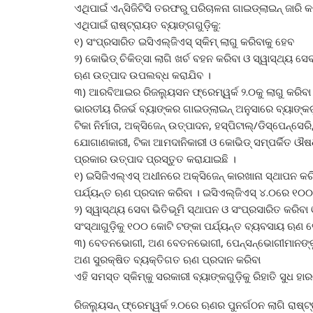
ଏଥିପାଇଁ ଏନ୍‌ସିଜିଟିସି ତରଫରୁ ପରିଚାଳନା ଗାଇଡ୍‌ଲାଇନ୍‌ ଜାରି 
ଏଥିପାଇଁ ରାଷ୍ଟ୍ରାୟତ ବ୍ୟାଙ୍ଗଗୁଡ଼ିକୁ:
୧) ସଂପ୍ରସାରିତ ଇସିଏଲ୍‌ଜିଏସ୍‌ ସ୍କିମ୍‌ ଲାଗୁ କରିବାକୁ ହେବ
୨) କୋଭିଡ୍‌ ଚିକିତ୍ସା ଲାଗି ଖର୍ଚ ବହନ କରିବା ଓ ସ୍ୱାସ୍ଥ୍ୟ 
ଋଣ ଉତ୍ପାଦ ଉପଲବ୍ଧ କରାଯିବ ।
୩) ଆରବିଆଇର ରିଜଲ୍ୟୁସନ ଫ୍ରେମ୍‌ୱର୍କ ୨.୦କୁ ଲାଗୁ କରିବା 
ଭାରତୀୟ ରିଜର୍ଭ ବ୍ୟାଙ୍କର ଗାଇଡ୍‌ଲାଇନ୍‌ ଅନୁସାରେ ବ୍ୟାଙ୍କ
ଟିକା ନିର୍ମାତା, ଅକ୍ସିଜେନ୍‌ ଉତ୍ପାଦନ, ହସ୍ପିଟାଲ୍‌/ଡିସ୍‌ପେନ୍
ଯୋଗାଣକାରୀ, ଟିକା ଆମଦାନିକାରୀ ଓ କୋଭିଡ୍‌ ସମ୍ପର୍କିତ ଔଷଧ ଲ
ପ୍ରକାର ଉତ୍ପାଦ ପ୍ରସ୍ତୁତ କରାଯାଇଛି ।
୧) ଇସିଜିଏଲ୍‌ଏସ୍‌ ଅଧୀନରେ ଅକ୍ସିଜେନ୍‌ କାରଖାନା ସ୍ଥାପନ କରିବ
ପର୍ଯ୍ୟନ୍ତ ଋଣ ପ୍ରଦାନ କରିବା । ଇସିଏଲ୍‌ଜିଏସ୍‌ ୪.୦ରେ ୧୦୦ଧ ଗ
୨) ସ୍ୱାସ୍ଥ୍ୟ ସେବା ଭିତିଭୂମି ସ୍ଥାପନ ଓ ସଂପ୍ରସାରିତ କରିବା
ସଂସ୍ଥାଗୁଡ଼ିକୁ ୧୦୦ କୋଟି ଟଙ୍କା ପର୍ଯ୍ୟନ୍ତ ବ୍ୟବସାୟ ଋଣ ଦ
୩) ବେତନଭୋଗୀ, ଅଣ ବେତନଭୋଗୀ, ପେନ୍‌ସନ୍‌ଭୋଗୀମାନଙ୍କୁ କୋ
ଅଣ ସୁରକ୍ଷିତ ବ୍ୟକ୍ତିଗତ ଋଣ ପ୍ରଦାନ କରିବା
ଏହି ସମସ୍ତ ସ୍କିମ୍‌କୁ ସରକାରୀ ବ୍ୟାଙ୍କଗୁଡ଼ିକୁ ରିହାତି ସୁଧ 
ରିଜଲ୍ୟୁସନ୍‌ ଫ୍ରେମ୍‌ୱର୍କ ୨.୦ରେ ଋଣର ପୁନର୍ଗଠନ ଲାଗି ରାଷ୍