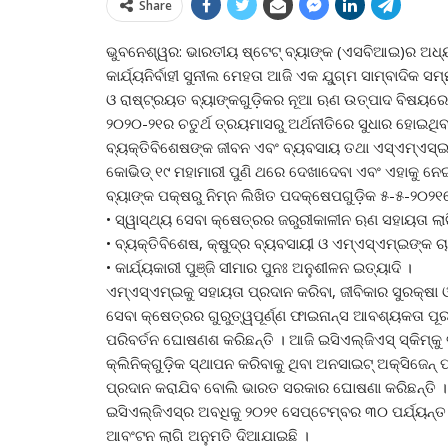
Share
ଭୁବନେଶ୍ୱର: ଭାରତୀୟ ଷ୍ଟେଟ୍‌ ବ୍ୟାଙ୍କ (ଏସବିଆଇ)ର ଅଧ
କାର୍ଯ୍ୟନିର୍ବାହୀ ସୁନୀଲ ମେହତା ଆଜି ଏକ ଯୁ୍‌ଗ୍ମ ସାମ୍ବାଦିକ ସ
ଓ ରାଷ୍ଟ୍ରୟତ ବ୍ୟାଙ୍କଗୁଡ଼ିକର ନୂଆ ଋଣ ଉତ୍ପାଦ ବିଷୟରେ
୨୦୨୦-୨୧ର ଚତୁର୍ଥ ତ୍ରୟମାସରୁ ଅର୍ଥନୀତିରେ ସୁଧାର ହୋଇଥିବ
ବ୍ୟକ୍ତିବିଶେଷଙ୍କ ଜୀବନ ଏବଂ ବ୍ୟବସାୟ ତଥା ଏସ୍‌ଏମ୍‌ଏସ୍‌ଇ
କୋଭିଡ୍‌ ୧୯ ମହାମାରୀ ପୁଣି ଥରେ ଦେଖାଦେବା ଏବଂ ଏହାକୁ ନେଇ 
ବ୍ୟାଙ୍କ ପକ୍ଷରୁ ନିମ୍ନ ଲିଖିତ ପଦକ୍ଷେପଗୁଡ଼ିକ ୫-୫-୨୦୨
• ସ୍ୱାସ୍ଥ୍ୟ ସେବା କ୍ଷେତ୍ରର ଜରୁରୀକାଳୀନ ଋଣ ସହାୟତା ଲାଗ
• ବ୍ୟକ୍ତିବିଶେଷ, କ୍ଷୁଦ୍ର ବ୍ୟବସାୟୀ ଓ ଏମ୍‌ଏସ୍‌ଏମ୍‌ଇଙ୍କ ଚ
• କାର୍ଯ୍ୟକାରୀ ପୁଞ୍ଜି ସୀମାର ପୁନଃ ଅନୁଶୀଳନ ଇତ୍ୟାଦି ।
ଏମ୍‌ଏସ୍‌ଏମ୍‌ଇକୁ ସହାୟତା ପ୍ରଦାନ କରିବା, ଜୀବିକାର ସୁରକ୍ଷ
ସେବା କ୍ଷେତ୍ରର ଗୁରୁତ୍ୱପୂର୍ଣ୍ଣ ଫାଇନାନ୍ସ ଆବଶ୍ୟକତା ପୂର
ପରିବର୍ତନ ଘୋଷଣଶ କରିଛନ୍ତି । ଆଜି ଇସିଏଲ୍‌ଜିଏସ୍‌ ସ୍କିମ୍‌କୁ 
କ୍ଲିନିକ୍‌ଗୁଡ଼ିକ ସ୍ଥାପନ କରିବାକୁ ଥିବା ଅନସାଇଟ୍‌ ଅକ୍ସିଜେନ୍‌ ପ
ପ୍ରଦାନ କରାଯିବ ବୋଲି ଭାରତ ସରକାର ଘୋଷଣା କରିଛନ୍ତି ।
ଇସିଏଲ୍‌ଜିଏସ୍‌ର ଅବଧିକୁ ୨୦୨୧ ସେପ୍ଟେମ୍ବର ୩୦ ପର୍ଯ୍ୟନ୍ତ ବ
ଆବଂଟନ ଲାଗି ଅନୁମତି ଦିଆଯାଇଛି ।