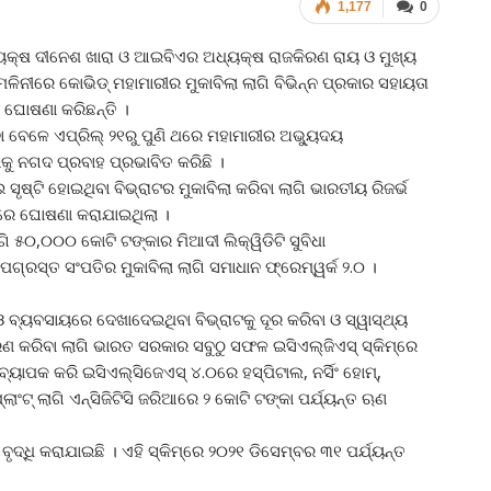
1,177
0
୍ୟକ୍ଷ ଦୀନେଶ ଖାରା ଓ ଆଇବିଏର ଅଧ୍ୟକ୍ଷ ରାଜକିରଣ ରାୟ ଓ ମୁଖ୍ୟ
ମ୍ମଳିନୀରେ କୋଭିଡ୍‌ ମହାମାରୀର ମୁକାବିଲା ଲାଗି ବିଭିନ୍ନ ପ୍ରକାର ସହାୟତା
 ଘୋଷଣା କରିଛନ୍ତି ।
ା ବେଳେ ଏପ୍ରିଲ୍‌ ୨୧ରୁ ପୁଣି ଥରେ ମହାମାରୀର ଅଭ୍ୟୁଦୟ
କୁ ନଗଦ ପ୍ରବାହ ପ୍ରଭାବିତ କରିଛି ।
ସୃଷ୍ଟି ହୋଇଥିବା ବିଭ୍ରାଟର ମୁକାବିଲା କରିବା ଲାଗି ଭାରତୀୟ ରିଜର୍ଭ
୧ରେ ଘୋଷଣା କରାଯାଇଥିଲା ।
ି ୫୦,୦୦୦ କୋଟି ଟଙ୍କାର ମିଆଦୀ ଲିକ୍ୱିଡିଟି ସୁବିଧା
ାପଗ୍ରସ୍ତ ସଂପତିର ମୁକାବିଲା ଲାଗି ସମାଧାନ ଫ୍ରେମ୍‌ୱର୍କ ୨.୦ ।
ା ଓ ବ୍ୟବସାୟରେ ଦେଖାଦେଇଥିବା ବିଭ୍ରାଟକୁ ଦୂର କରିବା ଓ ସ୍ୱାସ୍ଥ୍ୟ
ଣ କରିବା ଲାଗି ଭାରତ ସରକାର ସବୁଠୁ ସଫଳ ଇସିଏଲ୍‌ଜିଏସ୍‌ ସ୍କିମ୍‌ରେ
ବ୍ୟାପକ କରି ଇସିଏଲ୍‌ସିଜେଏସ୍‌ ୪.୦ରେ ହସ୍ପିଟାଲ, ନର୍ସିଂ ହୋମ୍‌,
୍ଲାଂଟ୍‌ ଲାଗି ଏନ୍‌ସିଜିଟିସି ଜରିଆରେ ୨ କୋଟି ଟଙ୍କା ପର୍ଯ୍ୟନ୍ତ ଋଣ
ୃଦ୍ଧି କରାଯାଇଛି । ଏହି ସ୍କିମ୍‌ରେ ୨୦୨୧ ଡିସେମ୍ବର ୩୧ ପର୍ଯ୍ୟନ୍ତ