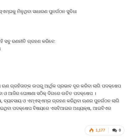
‌ଏମ୍‌ଇକୁ ମିଳୁଥିବା ସାଧାରଣ ପୁନର୍ଗଠନ ସୁବିଧା
ଏହି ସବୁ ରଣନୀତି ଗ୍ରହଣ କରିବେ:
ା
 ଋଣ ଗ୍ରହିତାଙ୍କ ଉପରୁ ଆର୍ଥିକ ପ୍ରଭାବ ଦୂର କରିବା ଲାଗି ପଦକ୍ଷେପ
େବା ଓ ଆଜିର ଘୋଷଣା ସଠିକ୍‌ ଦିଗରେ ଉଚିତ ପଦକ୍ଷେପ ।
 ବ୍ୟବସାୟ ଓ ଏମ୍‌ଏସ୍‌ଏମ୍‌ଇ ଗ୍ରହଣ କରିଥିବା ଋଣର ପୁନର୍ଗଠନ ଲାଗି
ାଯାଇଥିବା ପଦକ୍ଷେପ ବିଷୟରେ ଏସବିଆଇର ଅଧ୍ୟକ୍ଷ, ଆଇବିଏର
1,177
0