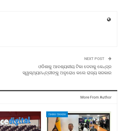
NEXT POST
ଓଡିଶାକୁ ଆବଶ୍ୟକୀୟ ଟିକା ଦେବାକୁ କେନ୍ଦ୍ର
ସ୍ୱାସ୍ଥ୍ୟମନ୍ତ୍ରୀଙ୍କୁ ଅନୁରୋଧ କଲେ ରାଜ୍ୟ ସରକାର
More From Author
ଆଶାର ଆଲୋକ