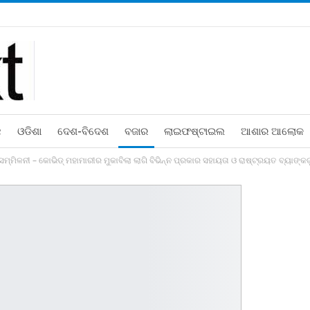
ଛ
ଓଡିଶା
ଦେଶ-ବିଦେଶ
ବଜାର
ଲାଇଫଷ୍ଟାଇଲ
ଆଶାର ଆଲୋକ
ସମ୍ମିଳନୀ – କୋଭିଡ୍‌ ମହାମାରୀର ମୁକାବିଲା ଲାଗି ବିଭିନ୍ନ ପ୍ରକାର ସହାୟତା ଓ ରାଷ୍ଟ୍ରୟତ ବ୍ୟ