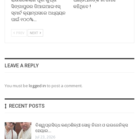
ସିଙ୍ଗାପୁରର ଜିଆଇଆଇଏସ୍
କହିଥିବେ !
ସ୍ମାର୍ଟ କ୍ୟାମ୍ପସରେ ଅଧ୍ୟୟନ
ପାଇଁ ୧୦୦%…
PREV
NEXT
LEAVE A REPLY
You must be
logged in
to post a comment.
RECENT POSTS
ବିଶ୍ୱପ୍ରସିଦ୍ଧ କଣ୍ଠଶିଳ୍ପୀ ସୋନୁ ନିଗମ ଓ ଇଉଜେନିକ୍ସ
ହେୟାର…
Jul 23, 2026