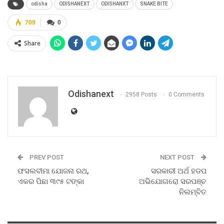
odisha
ODISHANEXT
ODISHANXT
SNAKE BITE
709
0
Share
Odishanext
2958 Posts
0 Comments
PREV POST
NEXT POST
ଫସଲବୀମା ଯୋଜନା ରଥ,
ସରକାରୀ ଅର୍ଥ ହଡପ
ଏକର ପିଛା ୩୯୫ ଟଙ୍କା
ଅଭିଯୋଗରୋ ସରପଞ୍ଚ
ନିଲମ୍ବିତ