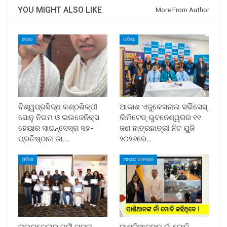
YOU MIGHT ALSO LIKE
More From Author
ଖବର
ଓଡିଶା
ବିଶ୍ୱପ୍ରସିଦ୍ଧ କଣ୍ଠଶିଳ୍ପୀ
ଆକାଶ ଏଜୁକେସନାଲ ସର୍ଭିସେସ୍
ସୋନୁ ନିଗମ ଓ ଇଉଜେନିକ୍ସ
ଲିମିଟେଡ୍ ଭୁବନେଶ୍ୱରର ୧୧
ହେୟାର ସାଇନ୍ସେସ୍ର ସହ-
ଜଣ ଛାତ୍ରଛାତ୍ରୀ ନିଟ ଯୁଜି
ପ୍ରତିଷ୍ଠାତା ଡା.…
୨୦୨୬ରେ…
ଓଡିଶା
ଆଶାର ଆଲୋକ
ରାଉରକେଲାର ପୂର୍ବୀ ଗୁପ୍ତା
ପାଣ୍ଡିଆନଙ୍କ ନାଁ ମୋଦି