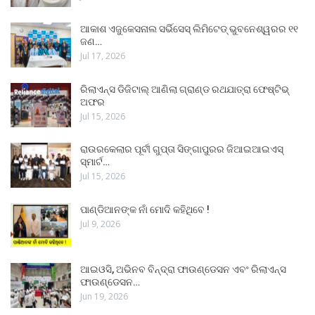
ଆକାଶ ଏଜୁକେସନାଲ ସର୍ଭିସେସ୍ ଲିମିଟେଡ୍ ଭୁବନେଶ୍ୱରର ୧୧
ଜଣ…
Jul 17, 2026
ରିଲାଏନ୍ସ ଡିଜିଟାଲ୍ ଆଣିଲା ଗ୍ରାଣ୍ଡ ରଥଯାତ୍ରା ଫେଷ୍ଟିଭ୍
ଅଫର
Jul 15, 2026
ରାଉରକେଲାର ପୂର୍ବୀ ଗୁପ୍ତା ସିଙ୍ଗାପୁରର ଜିଆଇଆଇଏସ୍
ସ୍ମାର୍ଟ…
Jul 15, 2026
ପାଣ୍ଡିଆନଙ୍କ ନାଁ ମୋଦି କହିଥିବେ !
Jul 9, 2026
ଆଇଓସି, ଅଭିନବ ବିନ୍ଦ୍ରା ଫାଉଣ୍ଡେସନ ଏବଂ ରିଲାଏନ୍ସ
ଫାଉଣ୍ଡେସନ…
Jun 19, 2026