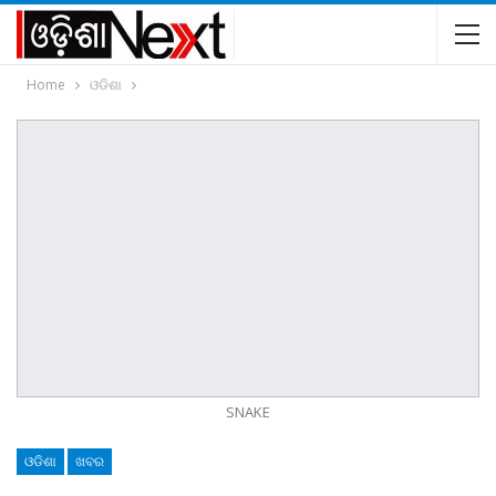
Home
ଓଡିଶା
SNAKE
ଓଡିଶା
ଖବର