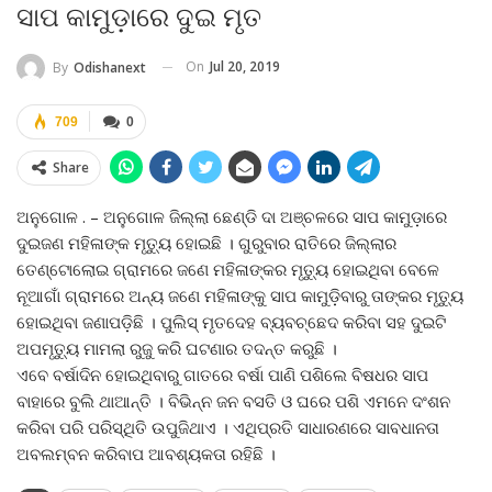
ସାପ କାମୁଡ଼ାରେ ଦୁଇ ମୃତ
On
Jul 20, 2019
By
Odishanext
709
0
Share
ଅନୁଗୋଳ . – ଅନୁଗୋଳ ଜିଲ୍ଲା ଛେଣ୍ଡି ଦା ଅଞ୍ଚଳରେ ସାପ କାମୁଡ଼ାରେ
ଦୁଇଜଣ ମହିଳାଙ୍କ ମୃତ୍ୟୁ ହୋଇଛି । ଗୁରୁବାର ରାତିରେ ଜିଲ୍ଲାର
ତେଣ୍ଟୋଲୋଇ ଗ୍ରାମରେ ଜଣେ ମହିଳାଙ୍କର ମୃତ୍ୟୁ ହୋଇଥିବା ବେଳେ
ନୂଆଗାଁ ଗ୍ରାମରେ ଅନ୍ୟ ଜଣେ ମହିଳାଙ୍କୁ ସାପ କାମୁଡ଼ିବାରୁ ତାଙ୍କର ମୃତ୍ୟୁ
ହୋଇଥିବା ଜଣାପଡ଼ିଛି । ପୁଲିସ୍‍ ମୃତଦେହ ବ୍ୟବଚ୍ଛେଦ କରିବା ସହ ଦୁଇଟି
ଅପମୃତ୍ୟୁ ମାମଲା ରୁଜୁ କରି ଘଟଣାର ତଦନ୍ତ କରୁଛି ।
ଏବେ ବର୍ଷାଦିନ ହୋଇଥିବାରୁ ଗାତରେ ବର୍ଷା ପାଣି ପଶିଲେ ବିଷଧର ସାପ
ବାହାରେ ବୁଲି ଥାଆନ୍ତି । ବିଭିନ୍ନ ଜନ ବସତି ଓ ଘରେ ପଶି ଏମନେ ଦଂଶନ
କରିବା ପରି ପରିସ୍ଥିତି ଉପୁଜିଥାଏ । ଏଥିପ୍ରତି ସାଧାରଣରେ ସାବଧାନତା
ଅବଲମ୍ବନ କରିବାପ ଆବଶ୍ୟକତା ରହିଛି ।