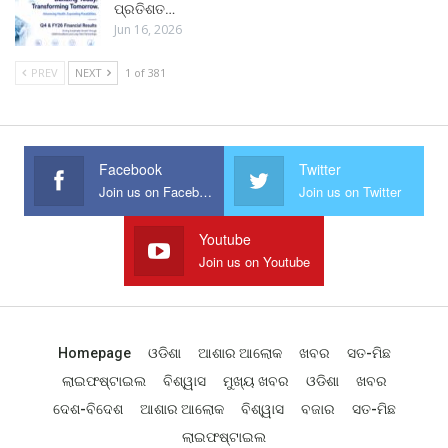
ପ୍ରତିଶତ…
Jun 16, 2026
PREV
NEXT
1 of 381
Facebook
Twitter
Join us on Facebook
Join us on Twitter
Youtube
Join us on Youtube
Homepage
ଓଡିଶା
ଆଶାର ଆଲୋକ
ଖବର
ସତ-ମିଛ
ଲାଇଫଷ୍ଟାଇଲ
ବିଶ୍ୱାସ
ମୁଖ୍ୟ ଖବର
ଓଡିଶା
ଖବର
ଦେଶ-ବିଦେଶ
ଆଶାର ଆଲୋକ
ବିଶ୍ୱାସ
ବଜାର
ସତ-ମିଛ
ଲାଇଫଷ୍ଟାଇଲ