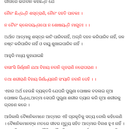
ଗୀତାରେ ଭଗବାନ କହିଛନ୍ତି ଯେ
ନୈନଂ ଛିନ୍ଦନ୍ତି ଶସ୍ତ୍ରାଣି, ନୈନଂ ଦହତି ପାବକଃ ।
ନ ଚୈନଂ କ୍ଲେଦୟନ୍ତାପୋ ନ ଶୋଷୟନ୍ତି ମାରୁତଃ । ।
ଅର୍ଥାତ ଆତ୍ମାକୁ ଶସ୍ତ୍ର କାଟି ପାରିବନାହିଁ, ଅଗ୍ନି ଦହନ କରିପାରିବ ନାହିଁ, ଜଳ
ନଷ୍ଟ କରିପାରିବ ନାହିଁ ଓ ବାୟୁ ଶୁଖାଇପାରିବ ନାହିଁ ।
ଆହୁରି ମଧ୍ୟ କୁହାଯାଇଛି
ବାସାଂସି ଜିର୍ଣ୍ଣାନି ଯଥା ବିହାୟ ନବାନି ଗୃହରାଣି ନରୋପରାଣ ।
ତଥା ଶରୀରାଣି ବିହାୟ ଜିର୍ଣାନ୍ୟନାନି ସଂୟାତି ନବାନି ଦେହି । ।
ଏହାର ଅର୍ଥ ହେଉଛି ବ୍ୟକ୍ତଜି ଯେପରି ପୁରୁଣା ପୋଷାକ ବଦଳାଇ ନୂଆ
ପୋଷାକ ପିନ୍ଧେ,ଆତ୍ମା ସେପରି ପୁରୁଣା ଶରୀର ତ୍ୟାଗ କରି ନୂଆ ଶରୀରକୁ
ଗ୍ରହଣ କରେ ।
ଆଜିକାଲି ବୈଜ୍ଞାନିକମାନେ ଆତ୍ମାର ଏହି ପ୍ରକୃତିକୁ ସତ୍ୟ ବୋଲି କହିଲେଣି
। ବୈଜ୍ଞାନିକମାନଙ୍କ ମତରେ ଜୀବର ମୃତ୍ୟୁ ସହିତ ଆତ୍ମାର ବିନାଶ ହୁଏ ନାହିଁ ।