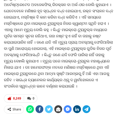
ଅର୍ଚେଷ୍ଟ୍ରେଟେଡ ଅବଜେକଫିଭ୍‌ ରିଡକ୍ସନ ବା ଅର୍କ-ଓର ବୋଲି କୁହାଯାଏ ।
ଯେତେବେଳେ ମଣିଷର ହୃଦ ସ୍ପନ୍ଦନ ବନ୍ଦ ହୋଇଯାଏ, ରକ୍ତ ସଂଚାଳନ ବନ୍ଦ
ହୋଇଯାଏ, ମସ୍ତିଷ୍କ ବି କାମ କରିବା ବନ୍ଦ କରିଦିଏ । ଏହି ସମୟରେ
ମସ୍ତିଷ୍କରେ ଥିବା ମାଇକ୍ରୋ-ଟ୍ୟୁବୁଲ୍ସ ନିଜର କ୍ୱାଣ୍ଟମ ସ୍ଥିତି ହରାଏ ।
ଏହାକୁ ଆମେ ମୃତ୍ୟୁ ବୋଲି କହୁ । କିନ୍ତୁ ମାଇକ୍ରୋ-ଟ୍ୟୁବୁଲ୍ସ ମଧ୍ୟରେ
ପୂର୍ବର ସମସ୍ତ ସୂଚନା ରହିଥାଏ, ତାହା ନଷ୍ଟ ହୁଏ ନାହିଁ ବା ତାହାକୁ ନଷ୍ଟ
କରାଯାଇପାରିବ ନାହିଁ । ଜଣେ ଯଦି ଏହି ମୃତ୍ୟୁ ପ୍ରାୟ ଅବସ୍ଥାରୁ ଫେରିଆସିଲା
ବା ପୁଣି ଆରୋଗ୍ୟ ହୋଇଗଲା, ଏହି ମାଇକ୍ରୋ-ଟ୍ୟୁବୁଲ୍ସ ଗୁଡିକ ନିଜର ପୂର୍ବ
ଅବସ୍ଥାକୁ ଫେରିଆସନ୍ତି । କିନ୍ତୁ ଜଣେ ଯଦି ଫେରି ପାରିଲା ନାହିଁ ତାହାକୁ
ମୃତ୍ୟୁ ବୋnଲି କୁହାଯାଏ । ମୃତ୍ୟୁ ପରେ ମାଇକ୍ରୋ-ଟ୍ୟୁବୁଲ ମହାଶୂନ୍ୟରେ
ମିଳାଇ ଯାଏ । ଡଃ ହାମେରଫଙ୍କ ମତରେ ମଣିଷର ମସ୍ତିଷ୍କରେ ଥିବା ଏହି
ମାଇକ୍ରୋ ଟ୍ୟୁବୁଲରେ ଥିବା ଆତ୍ମା ସୃଷ୍ଟି ଆରମ୍ଭରୁ ହିଁ ଅଛି ଏହା ଆଗକୁ
ରହିବ । ସାଇନ୍ସ ଚ୍ୟାନେଲର କାର୍ଯ୍ୟକ୍ର ଥ୍ରୁ ଦ ୱାର୍ମହୋଲରେ ଏ
ସଂପର୍କରେ ସ୍ୱତନ୍ତ୍ର ଭାବେ ବର୍ଣ୍ଣନା କରାଯାଇଛି ।
8,249
0
Share