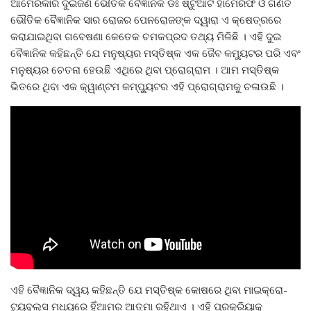
ଆମେରିକାର ଦୁଇଜଣ ଭୌତିକ ବୈଜ୍ଞାନିକ ଡଃ ଷ୍ଟୁଆର୍ଟ ହାମେରଫ ଓ ଗଣିତ
ଭୌତିକ ବୈଜ୍ଞାନିକ ସାର ରୋଜର ପେନରୋଜଙ୍କ ଦ୍ୱାରା ଏ କ୍ଷେତ୍ରରେ
କରାଯାଇଥିବା ଗବେଷଣା କେତେକ ଚମକପ୍ରଦ ତଥ୍ୟ ମିଳିଛି । ଏହି ଦୁଇ
ବୈଜ୍ଞାନିକ କହିଛନ୍ତି ଯେ ମନୁଷ୍ୟର ମସ୍ତିଷ୍କ ଏକ ଜୈବ କମ୍ୟୁଟର ପରି ଏବଂ
ମନୁଷ୍ୟର ଚେତନା ହେଉଛି ଏଥିରେ ଥିବା ପ୍ରୋଗ୍ରାମ । ଆମ ମସ୍ତିଷ୍କ
ଭିତରେ ଥିବା ଏକ କ୍ୱାଣ୍ଟମ କମ୍ପ୍ୟୁଟର ଏହି ପ୍ରୋଗ୍ରାମକୁ ଚଳାଉଛି ।
ଏହି ବୈଜ୍ଞାନିକ ଦ୍ୱୟ କହିଛନ୍ତି ଯେ ମସ୍ତିଷ୍କ କୋଷରେ ଥିବା ମାଇକ୍ରୋ-
ଟ୍ୟୁବୁଲ୍ସ ମଧ୍ୟରେ ହିଁଆମର ଆତ୍ମା ରହିଥାଏ । ଏହି ପ୍ରକ୍ରିୟାକୁ