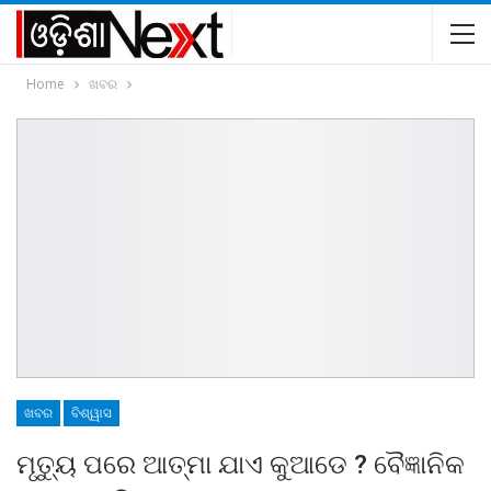
Home
ଖବର
ଖବର
ବିଶ୍ୱାସ
ମୃତ୍ୟୁ ପରେ ଆତ୍ମା ଯାଏ କୁଆଡେ ? ବୈଜ୍ଞାନିକ