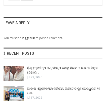
LEAVE A REPLY
You must be
logged in
to post a comment.
RECENT POSTS
ବିଶ୍ୱପ୍ରସିଦ୍ଧ କଣ୍ଠଶିଳ୍ପୀ ସୋନୁ ନିଗମ ଓ ଇଉଜେନିକ୍ସ
ହେୟାର…
Jul 23, 2026
ଆକାଶ ଏଜୁକେସନାଲ ସର୍ଭିସେସ୍ ଲିମିଟେଡ୍ ଭୁବନେଶ୍ୱରର ୧୧
ଜଣ…
Jul 17, 2026