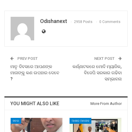
Odishanext
2958 Posts
0 Comments
PREV POST
NEXT POST
ମାତୃ ଦିବସରେ ଆପଣଙ୍କ
କର୍ଣ୍ଣାଟକରେ ମୋଦି ମ୍ୟାଜିକ,
ମାତାଙ୍କୁ କଣ ଉପହାର ଦେବେ
ବିଜେପି ସରକାର ଗଢିବା
?
ସମ୍ଭାବନା
YOU MIGHT ALSO LIKE
More From Author
ଖବର
ଆଶାର ଆଲୋକ