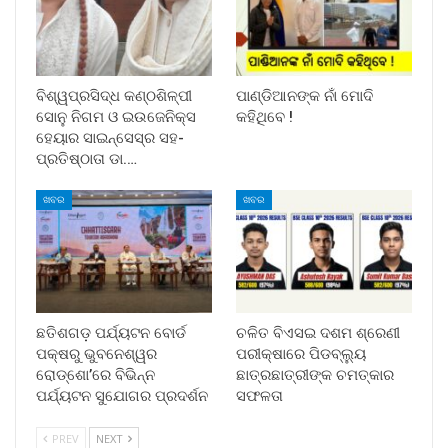
ବିଶ୍ୱପ୍ରସିଦ୍ଧ କଣ୍ଠଶିଳ୍ପୀ
ପାଣ୍ଡିଆନଙ୍କ ନାଁ ମୋଦି
ସୋନୁ ନିଗମ ଓ ଇଉଜେନିକ୍ସ
କହିଥିବେ !
ହେୟାର ସାଇନ୍ସେସ୍ର ସହ-
ପ୍ରତିଷ୍ଠାତା ଡା.…
ଖବର
ଖବର
ଛତିଶଗଡ଼ ପର୍ଯ୍ୟଟନ ବୋର୍ଡ
ଚଳିତ ବିଏସଇ ଦଶମ ଶ୍ରେଣୀ
ପକ୍ଷରୁ ଭୁବନେଶ୍ୱର
ପରୀକ୍ଷାରେ ପିଡବ୍ଲ୍ୟୁ
ରୋଡ୍‌ଶୋ’ରେ ବିଭିନ୍ନ
ଛାତ୍ରଛାତ୍ରୀଙ୍କ ଚମତ୍କାର
ପର୍ଯ୍ୟଟନ ସୁଯୋଗର ପ୍ରଦର୍ଶନ
ସଫଳତା
PREV
NEXT