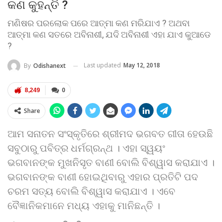
କଣ କୁହନ୍ତି ?
ମଣିଷର ପରଲୋକ ପରେ ଆତ୍ମା କଣ ମରିଯାଏ ? ଅଥବା
ଆତ୍ମା କଣ ସତରେ ଅବିନାଶୀ, ଯଦି ଅବିନାଶୀ ଏହା ଯାଏ କୁଆଡେ
?
Last updated
May 12, 2018
By
Odishanext
8,249
0
Share
ଆମ ସନାତନ ସଂସ୍କୃତିରେ ଶ୍ରୀମଦ ଭଗବତ ଗୀତା ହେଉଛି
ସବୁଠାରୁ ପବିତ୍ର ଧର୍ମଗ୍ରନ୍ଥ । ଏହା ସ୍ୱୟଂ
ଭଗବାନଙ୍କ ମୁଖନିସୃତ ବାଣୀ ବୋଲି ବିଶ୍ୱାସ କରାଯାଏ ।
ଭଗବାନଙ୍କ ବାଣୀ ହୋଇଥିବାରୁ ଏହାର ପ୍ରତିଟି ପଦ
ଚରମ ସତ୍ୟ ବୋଲି ବିଶ୍ୱାସ କରାଯାଏ । ଏବେ
ବୈଜ୍ଞାନିକମାନେ ମଧ୍ୟ ଏହାକୁ ମାନିଛନ୍ତି ।