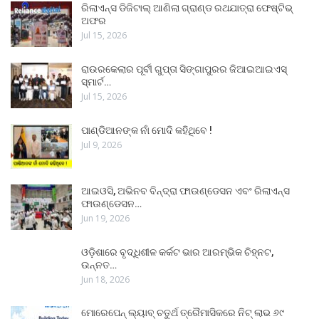
ରିଲାଏନ୍ସ ଡିଜିଟାଲ୍ ଆଣିଲା ଗ୍ରାଣ୍ଡ ରଥଯାତ୍ରା ଫେଷ୍ଟିଭ୍
ଅଫର
Jul 15, 2026
ରାଉରକେଲାର ପୂର୍ବୀ ଗୁପ୍ତା ସିଙ୍ଗାପୁରର ଜିଆଇଆଇଏସ୍
ସ୍ମାର୍ଟ…
Jul 15, 2026
ପାଣ୍ଡିଆନଙ୍କ ନାଁ ମୋଦି କହିଥିବେ !
Jul 9, 2026
ଆଇଓସି, ଅଭିନବ ବିନ୍ଦ୍ରା ଫାଉଣ୍ଡେସନ ଏବଂ ରିଲାଏନ୍ସ
ଫାଉଣ୍ଡେସନ…
Jun 19, 2026
ଓଡ଼ିଶାରେ ବୃଦ୍ଧିଶୀଳ କର୍କଟ ଭାର ଆରମ୍ଭିକ ଚିହ୍ନଟ,
ଉନ୍ନତ…
Jun 18, 2026
ମୋରେପେନ୍ ଲ୍ୟାବ୍ ଚତୁର୍ଥ ତ୍ରୈମାସିକରେ ନିଟ୍ ଲାଭ ୬୯