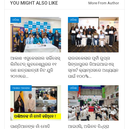
YOU MIGHT ALSO LIKE
More From Author
ଓଡିଶା
ଓଡିଶା
ଆକାଶ ଏଜୁକେସନାଲ ସର୍ଭିସେସ୍
ରାଉରକେଲାର ପୂର୍ବୀ ଗୁପ୍ତା
ଲିମିଟେଡ୍ ଭୁବନେଶ୍ୱରର ୧୧
ସିଙ୍ଗାପୁରର ଜିଆଇଆଇଏସ୍
ଜଣ ଛାତ୍ରଛାତ୍ରୀ ନିଟ ଯୁଜି
ସ୍ମାର୍ଟ କ୍ୟାମ୍ପସରେ ଅଧ୍ୟୟନ
୨୦୨୬ରେ…
ପାଇଁ ୧୦୦%…
ଆଶାର ଆଲୋକ
ଓଡିଶା
ପାଣ୍ଡିଆନଙ୍କ ନାଁ ମୋଦି
ଆଇଓସି, ଅଭିନବ ବିନ୍ଦ୍ରା