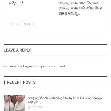
କହିଥିବେ !
ଫାଉଣ୍ଡେସନ ଏବଂ ରିଲାଏନ୍ସ
ଫାଉଣ୍ଡେସନ ଅଲିମ୍ପିକ୍ ଦିବସ
ପାଳନ କରି ୟୁ…
PREV
NEXT
LEAVE A REPLY
You must be
logged in
to post a comment.
RECENT POSTS
ବିଶ୍ୱପ୍ରସିଦ୍ଧ କଣ୍ଠଶିଳ୍ପୀ ସୋନୁ ନିଗମ ଓ ଇଉଜେନିକ୍ସ
ହେୟାର…
Jul 23, 2026