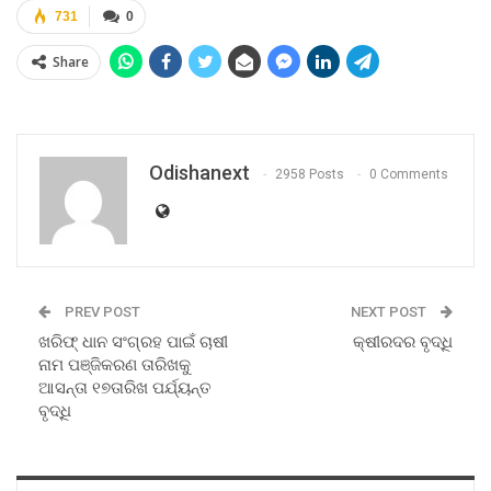
731
0
Share
Odishanext
2958 Posts
0 Comments
PREV POST
NEXT POST
ଖରିଫ୍‍ ଧାନ ସଂଗ୍ରହ ପାଇଁ ଚାଷୀ
କ୍ଷୀରଦର ବୃଦ୍ଧି
ନାମ ପଞ୍ଜିକରଣ ତାରିଖକୁ
ଆସନ୍ତା ୧୭ତାରିଖ ପର୍ଯ୍ୟନ୍ତ
ବୃଦ୍ଧି