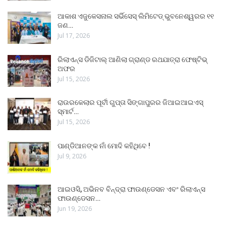
ଆକାଶ ଏଜୁକେସନାଲ ସର୍ଭିସେସ୍ ଲିମିଟେଡ୍ ଭୁବନେଶ୍ୱରର ୧୧
ଜଣ…
Jul 17, 2026
ରିଲାଏନ୍ସ ଡିଜିଟାଲ୍ ଆଣିଲା ଗ୍ରାଣ୍ଡ ରଥଯାତ୍ରା ଫେଷ୍ଟିଭ୍
ଅଫର
Jul 15, 2026
ରାଉରକେଲାର ପୂର୍ବୀ ଗୁପ୍ତା ସିଙ୍ଗାପୁରର ଜିଆଇଆଇଏସ୍
ସ୍ମାର୍ଟ…
Jul 15, 2026
ପାଣ୍ଡିଆନଙ୍କ ନାଁ ମୋଦି କହିଥିବେ !
Jul 9, 2026
ଆଇଓସି, ଅଭିନବ ବିନ୍ଦ୍ରା ଫାଉଣ୍ଡେସନ ଏବଂ ରିଲାଏନ୍ସ
ଫାଉଣ୍ଡେସନ…
Jun 19, 2026