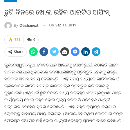
ଛୁଟି ଦିନରେ ଖୋଲା ରହିବ ଆରଟିଓ ଅଫିସ୍‌
On
Sep 11, 2019
By
Odishanext
731
0
Share
ଭୁବନେଶ୍ୱର -ନୂଆ ମୋଟରଯାନ ଆଇନକୁ ଦେଶବ୍ୟାପୀ କଡାକଡି ଭାବେ
ପାଳନ କରାଯାଉଥିବାବେଳେ ଜନସାଧାରଣଙ୍କୁ ପ୍ରସ୍ତୁତ ହେବାକୁ ରାଜ୍ୟ
ସରକାର ୩ମାସ ସମୟ ଦେଇଛନ୍ତି । ଏହି ସମୟ ମଧ୍ୟରେ ଗାଡିମାଲିକ ଓ
ଚାଳକମାନେ ଗାଡିର ସମସ୍ତ କାଗଜପତ୍ର ପ୍ରସ୍ତୁତ କରି ରଖିବାକୁ
କୁହାଯାଇଛି। ଏଥିପାଇଁ ଛୁଟି ଦିନରେ ମଧ୍ୟ ପରିବହନ ଏବଂ ପ୍ରଦୂଷଣ ଯାଞ୍ଚ
କାର୍ଯ୍ୟାଳୟ ଖୋଲା ରହିବ ବୋଲି ରାଜ୍ୟ ସଡକ ଓ ପରିବହନ ମନ୍ତ୍ରୀ
ପଦ୍ମନାଭ ବେହେରା ସୂଚନା ଦେଇଛନ୍ତି । ଏହା ସହିତ କ୍ୟାମ୍ପ କରାଯାଇ
ଲୋକଙ୍କୁ ସାହାଯ୍ୟ ମଧ୍ୟ କରାଯିବ । ଆଦାୟ ହୋଇଥିବା ଜୋରିମାନା ଟଙ୍କା
ଫେରସ୍ତ ଦିଆଯିବ ନାହିଁ ବୋଲି ମନ୍ତ୍ରୀ ବେହେରା ସ୍ପଷ୍ଟ ଭାବେ କହିଛନ୍ତି ।