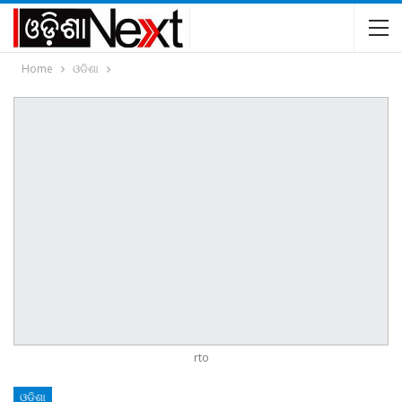
Home
ଓଡିଶା
rto
ଓଡିଶା