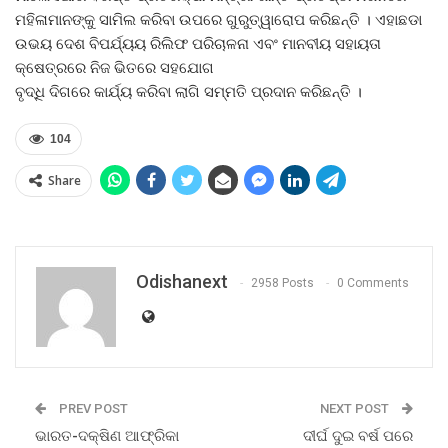
ମହିଳାମାନଙ୍କୁ ସାମିଲ କରିବା ଉପରେ ଗୁରୁତ୍ୱାରୋପ କରିଛନ୍ତି । ଏହାଛଡା
ଉଭୟ ଦେଶ ବିପର୍ଯ୍ୟୟ ରିଲିଫ ପରିଚାଳନା ଏବଂ ମାନବୀୟ ସହାୟତା
କ୍ଷେତ୍ରରେ ନିଜ ଭିତରେ ସହଯୋଗ
ବୃଦ୍ଧି ଦିଗରେ କାର୍ଯ୍ୟ କରିବା ଲାଗି ସମ୍ମତି ପ୍ରଦାନ କରିଛନ୍ତି ।
104
Share
Odishanext
2958 Posts
0 Comments
PREV POST
NEXT POST
ଭାରତ-ଦକ୍ଷିଣ ଆଫ୍ରିକା
ଦୀର୍ଘ ଦୁଇ ବର୍ଷ ପରେ