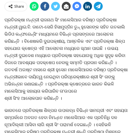
Share
ପ୍ରତିରକ୍ଷା ମନ୍ତ୍ରୀ ରାଜନାଥ ସିଂ ମାଲେସିଆର ବରିଷ୍ଠ ପ୍ରତିରକ୍ଷା
ମନ୍ତ୍ରୀ ୱାଇ.ବି. ଡାଟୋ-ସେରି ହିସାମୁଦ୍ଦିନ ତୁନ୍‍ ହୁସେନଙ୍କ ସହିତ ଗତକାଲି
ଭିଡିଓ କନ୍‍ଫରେନ୍ସିଂ ମାଧ୍ୟମରେ ବିଭିନ୍ନ ପ୍ରସଙ୍ଗରେ ଆଲୋଚନା
କରିଛନ୍ତି । ବିଶେଷକରି ଦୁଇପକ୍ଷୀୟ, ଆଞ୍ଚଳିକ ଏବଂ ପ୍ରତିରକ୍ଷା ଶିଳ୍ପ
ସହଯୋଗ କ୍ଷେତ୍ର ଏହି ଆଲୋଚନା ମଧ୍ୟରେ ସ୍ଥାନ ପାଇଛି । ଉଭୟ
ମନ୍ତ୍ରୀ ଦୁଇଦେଶ ମଧ୍ୟରେ ପ୍ରତିରକ୍ଷା ସହଯୋଗକୁ ଅଧିକ ସୁଦୃଢ କରିବା
ଦିଗରେ ଆବଶ୍ୟକ ପଦକ୍ଷେପ ନେବାକୁ ସମ୍ମତି ପ୍ରଦାନ କରିଛନ୍ତି ।
ଗତବର୍ଷ ଅଗଷ୍ଟ ମାସରେ ଶ୍ରୀ ହୁସେନ ମାଲେସିଆରର ବରିଷ୍ଠ ପ୍ରତିରକ୍ଷା
ମନ୍ତ୍ରୀଭାବେ ଦାୟିତ୍ୱ ନେଇଥିବା ପରିପ୍ରେକ୍ଷୀରେ ଶ୍ରୀ ସିଂ ତାଙ୍କୁ
ଅଭିନନ୍ଦନ ଜଣାଇଛନ୍ତି । ପ୍ରତିରକ୍ଷା କ୍ଷେତ୍ରରେ ଭାରତ କିଭଳି
ମାଲେସିଆକୁ ସହାୟତା କରିପାରିବ ତା’ଉପରେ
ଶ୍ରୀ ସିଂହ ଆଲୋକପାତ କରିଛନ୍ତି ।
ଭାରତରେ ପ୍ରତିରକ୍ଷା ଶିଳ୍ପର ଉପଲବ୍ଧ ବିଭିନ୍ନ ସାମଗ୍ରୀ ଏବଂ ସହାୟତା
ସମ୍ପର୍କରେ ଅବଗତ ହେବା ନିମନ୍ତେ ମାଲେସିଆର ଏକ ପ୍ରତିନିଧି ଦଳ
ନୂଆଦିଲ୍ଲୀ ଆସିବା ଲାଗି ଶ୍ରୀ ସିଂ ପରାମର୍ଶ ଦେଇଛନ୍ତି । ସେହିଭଳି
ମାଲେସିଆର ବରିଷ୍ଠ ପ୍ରତିରକ୍ଷା ମନ୍ତ୍ରୀ ଶାନ୍ତି ପ୍ରତିଷ୍ଠା ମିଶନରେ