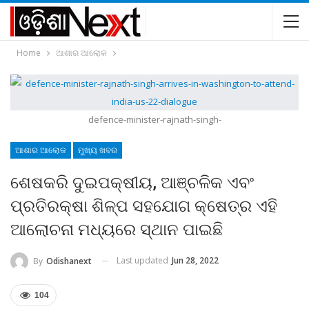
Home
ଆଶାର ଆଲୋକ
defence-minister-rajnath-singh-
ଆଶାର ଆଲୋକ
ମୁଖ୍ୟ ଖବର
ଶେଷକରି ଦୁଇପକ୍ଷୀୟ, ଆଞ୍ଚଳିକ ଏବଂ
ପ୍ରତିରକ୍ଷା ଶିଳ୍ପ ସହଯୋଗ କ୍ଷେତ୍ର ଏହି
ଆଲୋଚନା ମଧ୍ୟରେ ସ୍ଥାନ ପାଇଛି
Last updated
Jun 28, 2022
By
Odishanext
104