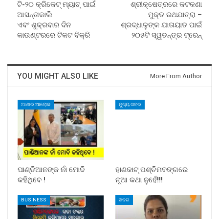
ଟି-୨୦ କ୍ରିକେଟ୍‍ ମ୍ୟାଚ୍‍ ପାଇଁ
ଶ୍ରୀକ୍ଷେତ୍ରରେ କଟକଣା
ଆସନ୍ତାକାଲି
ମୁକ୍ତ ରଥଯାତ୍ରା –
ଏବଂ ଶୁକ୍ରବାର ଦିନ
ଶ୍ରଦ୍ଧାଳୁଙ୍କ ଯାତାୟାତ ପାଇଁ
କାଉଣ୍ଟରରେ ଟିକଟ ବିକ୍ରି
୨୦୫ଟି ସ୍ୱତନ୍ତ୍ର ଟ୍ରେନ୍‍
YOU MIGHT ALSO LIKE
More From Author
ଆଶାର ଆଲୋକ
ମୁଖ୍ୟ ଖବର
ପାଣ୍ଡିଆନଙ୍କ ନାଁ ମୋଦି
ହାଣକାଟ୍‌ ପଶ୍ଚିମବଙ୍ଗରେ
କହିଥିବେ !
ନୂଆ କଥା ନୁହେଁ!!!
BUSINESS
ଖବର