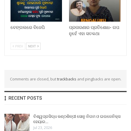
ବେଙ୍ଗଲରେ ବିଜେପି
ପ୍ରତାରଣାର ପ୍ରତିଶୋଧ- ଗପ
ନୁହେଁ ଏହା ସତକଥା
PREV
NEXT
Comments are closed, but
trackbacks
and pingbacks are open.
RECENT POSTS
ବିଶ୍ୱପ୍ରସିଦ୍ଧ କଣ୍ଠଶିଳ୍ପୀ ସୋନୁ ନିଗମ ଓ ଇଉଜେନିକ୍ସ
ହେୟାର…
Jul 23, 2026