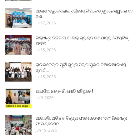
ଆକାଶ ଏଜୁକେସନାଲ ସର୍ଭିସେସ୍ ଲିମିଟେଡ୍ ଭୁବନେଶ୍ୱରର ୧୧
ଜଣ…
Jul 17, 2026
ରିଲାଏନ୍ସ ଡିଜିଟାଲ୍ ଆଣିଲା ଗ୍ରାଣ୍ଡ ରଥଯାତ୍ରା ଫେଷ୍ଟିଭ୍
ଅଫର
Jul 15, 2026
ରାଉରକେଲାର ପୂର୍ବୀ ଗୁପ୍ତା ସିଙ୍ଗାପୁରର ଜିଆଇଆଇଏସ୍
ସ୍ମାର୍ଟ…
Jul 15, 2026
ପାଣ୍ଡିଆନଙ୍କ ନାଁ ମୋଦି କହିଥିବେ !
Jul 9, 2026
ଆଇଓସି, ଅଭିନବ ବିନ୍ଦ୍ରା ଫାଉଣ୍ଡେସନ ଏବଂ ରିଲାଏନ୍ସ
ଫାଉଣ୍ଡେସନ…
Jun 19, 2026