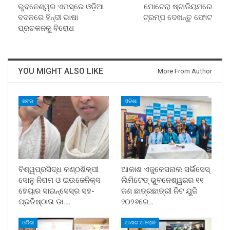
ଭୁବନେଶ୍ୱର ଏମସ୍‌ରେ ଓଡ଼ିଆ
ମୋଟେରା ଷ୍ଟାଡିୟମରେ
ବଦଳରେ ହିନ୍ଦୀ ଭାଷା
ଟ୍ରମ୍ପ ଦେଖନ୍ତୁ ଫୋଟ
ପ୍ରଚଳନକୁ ବିରୋଧ
YOU MIGHT ALSO LIKE
More From Author
ଖବର
ଓଡିଶା
ବିଶ୍ୱପ୍ରସିଦ୍ଧ କଣ୍ଠଶିଳ୍ପୀ
ଆକାଶ ଏଜୁକେସନାଲ ସର୍ଭିସେସ୍
ସୋନୁ ନିଗମ ଓ ଇଉଜେନିକ୍ସ
ଲିମିଟେଡ୍ ଭୁବନେଶ୍ୱରର ୧୧
ହେୟାର ସାଇନ୍ସେସ୍ର ସହ-
ଜଣ ଛାତ୍ରଛାତ୍ରୀ ନିଟ ଯୁଜି
ପ୍ରତିଷ୍ଠାତା ଡା.…
୨୦୨୬ରେ…
ଓଡିଶା
ଆଶାର ଆଲୋକ