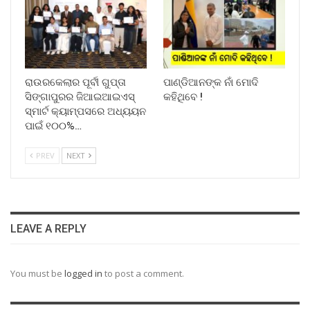
ରାଉରକେଲାର ପୂର୍ବୀ ଗୁପ୍ତା
ପାଣ୍ଡିଆନଙ୍କ ନାଁ ମୋଦି
ସିଙ୍ଗାପୁରର ଜିଆଇଆଇଏସ୍
କହିଥିବେ !
ସ୍ମାର୍ଟ କ୍ୟାମ୍ପସରେ ଅଧ୍ୟୟନ
ପାଇଁ ୧୦୦%…
PREV
NEXT
LEAVE A REPLY
You must be
logged in
to post a comment.