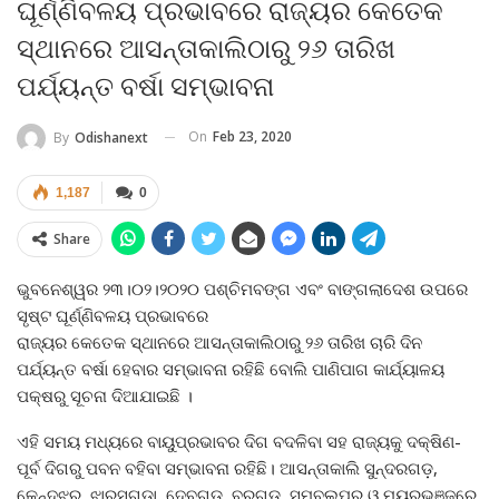
ଘୂର୍ଣ୍ଣିବଳୟ ପ୍ରଭାବରେ ରାଜ୍ୟର କେତେକ
ସ୍ଥାନରେ ଆସନ୍ତାକାଲିଠାରୁ ୨୬ ତାରିଖ
ପର୍ଯ୍ୟନ୍ତ ବର୍ଷା ସମ୍ଭାବନା
On
Feb 23, 2020
By
Odishanext
1,187
0
Share
ଭୁବନେଶ୍ୱର ୨୩।୦୨।୨୦୨୦ ପଶ୍ଚିମବଙ୍ଗ ଏବଂ ବାଙ୍ଗଲାଦେଶ ଉପରେ
ସୃଷ୍ଟ ଘୂର୍ଣ୍ଣିବଳୟ ପ୍ରଭାବରେ
ରାଜ୍ୟର କେତେକ ସ୍ଥାନରେ ଆସନ୍ତାକାଲିଠାରୁ ୨୬ ତାରିଖ ଚାରି ଦିନ
ପର୍ଯ୍ୟନ୍ତ ବର୍ଷା ହେବାର ସମ୍ଭାବନା ରହିଛି ବୋଲି ପାଣିପାଗ କାର୍ଯ୍ୟାଳୟ
ପକ୍ଷରୁ ସୂଚନା ଦିଆଯାଇଛି ।
ଏହି ସମୟ ମଧ୍ୟରେ ବାୟୁପ୍ରଭାବର ଦିଗ ବଦଳିବା ସହ ରାଜ୍ୟକୁ ଦକ୍ଷିଣ-
ପୂର୍ବ ଦିଗରୁ ପବନ ବହିବା ସମ୍ଭାବନା ରହିଛି। ଆସନ୍ତାକାଲି ସୁନ୍ଦରଗଡ଼,
କେନ୍ଦୁଝର, ଝାରସୁଗୁଡ଼ା, ଦେବଗଡ଼, ବରଗଡ଼, ସମ୍ବଲପୁର ଓ ମୟୂରଭଞ୍ଜରେ