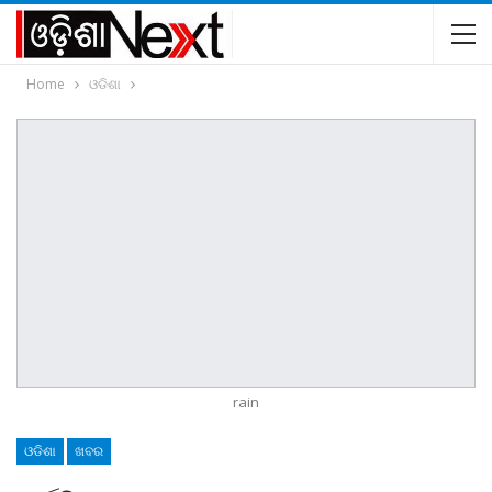
Home
ଓଡିଶା
rain
ଓଡିଶା
ଖବର