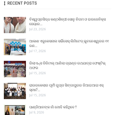
RECENT POSTS
ବିଶ୍ୱପ୍ରସିଦ୍ଧ କଣ୍ଠଶିଳ୍ପୀ ସୋନୁ ନିଗମ ଓ ଇଉଜେନିକ୍ସ
ହେୟାର…
Jul 23, 2026
ଆକାଶ ଏଜୁକେସନାଲ ସର୍ଭିସେସ୍ ଲିମିଟେଡ୍ ଭୁବନେଶ୍ୱରର ୧୧
ଜଣ…
Jul 17, 2026
ରିଲାଏନ୍ସ ଡିଜିଟାଲ୍ ଆଣିଲା ଗ୍ରାଣ୍ଡ ରଥଯାତ୍ରା ଫେଷ୍ଟିଭ୍
ଅଫର
Jul 15, 2026
ରାଉରକେଲାର ପୂର୍ବୀ ଗୁପ୍ତା ସିଙ୍ଗାପୁରର ଜିଆଇଆଇଏସ୍
ସ୍ମାର୍ଟ…
Jul 15, 2026
ପାଣ୍ଡିଆନଙ୍କ ନାଁ ମୋଦି କହିଥିବେ !
Jul 9, 2026