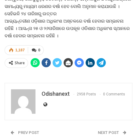
ସାମାନ୍ୟରୁ ମଧ୍ୟମ ଧରଣର ବର୍ଷା ହେବ ବୋଲି ଅନୁମାନ କରାଯାଉଛି ।
ସେହିଭଳି ୨୪ ତାରିଖରୁ ଉତ୍ତର
ଆଭ୍ୟନ୍ତରୀଣ ଓଡ଼ିଶାର ଅଧିକାଂଶ ଅଞ୍ଚଳରେ ବର୍ଷା ହେବାର ସମ୍ଭାବନା
ରହିଛି । ଆସନ୍ତା ୨୫ ଓ ୨୬ତାରିଖରେ ଉପକୂଳ ଓଡିଶାର ଅଧିକାଂଶ ସ୍ଥାନରେ
ବର୍ଷା ହେବାର ସମ୍ଭାବନା ରହିଛି ।
1,187
0
Share
Odishanext
2958 Posts
0 Comments
PREV POST
NEXT POST