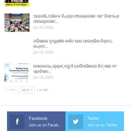
ଆଇଓସି, ଅଭିନବ ବିନ୍ଦ୍ରା ଫାଉଣ୍ଡେସନ ଏବଂ ରିଲାଏନ୍ସ
ଫାଉଣ୍ଡେସନ…
Jun 19, 2026
ଓଡ଼ିଶାରେ ବୃଦ୍ଧିଶୀଳ କର୍କଟ ଭାର ଆରମ୍ଭିକ ଚିହ୍ନଟ,
ଉନ୍ନତ…
Jun 18, 2026
ମୋରେପେନ୍ ଲ୍ୟାବ୍ ଚତୁର୍ଥ ତ୍ରୈମାସିକରେ ନିଟ୍ ଲାଭ ୬୯
ପ୍ରତିଶତ…
Jun 16, 2026
PREV
NEXT
1 of 381
Facebook
Twitter
Join us on Facebook
Join us on Twitter