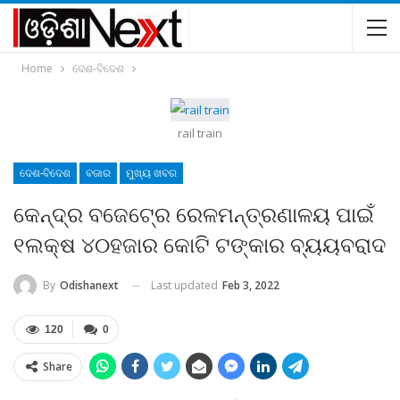
Home
ଦେଶ-ବିଦେଶ
rail train
ଦେଶ-ବିଦେଶ
ବଜାର
ମୁଖ୍ୟ ଖବର
କେନ୍ଦ୍ର ବଜେଟ୍‍ରେ ରେଳମନ୍ତ୍ରଣାଳୟ ପାଇଁ
୧ଲକ୍ଷ ୪୦ହଜାର କୋଟି ଟଙ୍କାର ବ୍ୟୟବରାଦ
Last updated
Feb 3, 2022
By
Odishanext
120
0
Share