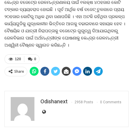
କେନ୍ଦ୍ର ବଜେଟ୍‍ରେ ରେଳମନ୍ତ୍ରଣାଳୟ ପାଇଁ ୧ଲକ୍ଷ ୪୦ହଜାର କୋଟି
ଟଙ୍କାର ବ୍ୟୟବରାଦ ହୋଇଛି । ପୂର୍ବ ଆର୍ଥିକ ବର୍ଷ ବଜେଟ୍‍ ତୁଳନାରେ ପ୍ରାୟ
୨୦ହଜାର କୋଟିରୁ ଅଧିକ ଥିବା ଜଣାପଡିଛି । ଏହା ଅଟକି ରହିଥିବା ପ୍ରକଳ୍ପ
କାର୍ଯ୍ୟଗୁଡିକୁ ଯୁଦ୍ଧକାଳୀନ ଭିତ୍ତିରେ ଆଗକୁ ବଢାଇବାରେ ସହାୟକ ହେବ ।
ବୈଷୟିକ ଓ ଯାତ୍ରୀ ନିରାପତ୍ତାକୁ ବଜେଟ୍‍ରେ ଗୁରୁତ୍ୱ ଦିଆଯାଇଥିବାରୁ
ରେଳବିଭାଗ ପାଇଁ ଅର୍ଥମନ୍ତ୍ରୀଙ୍କ ଘୋଷଣାକୁ କେନ୍ଦ୍ର ରେଳମନ୍ତ୍ରୀ
ଅଶ୍ୱିନୀ ବୈଷ୍ଣବ ସ୍ୱାଗତ କରିଛନ୍ତି ।
120
0
Share
Odishanext
2958 Posts
0 Comments