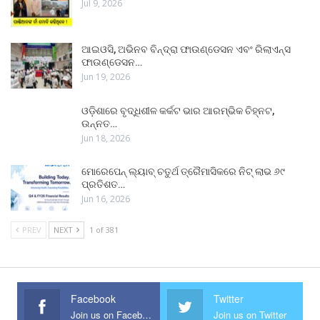
Jul 9, 2026
ଆଇଓସି, ଅଭିନବ ବିନ୍ଦ୍ରା ଫାଉଣ୍ଡେସନ ଏବଂ ରିଲାଏନ୍ସ
ଫାଉଣ୍ଡେସନ…
Jun 19, 2026
ଓଡ଼ିଶାରେ ବୃଦ୍ଧିଶୀଳ କର୍କଟ ଭାର ଆରମ୍ଭିକ ଚିହ୍ନଟ,
ଉନ୍ନତ…
Jun 18, 2026
ମୋରେପେନ୍ ଲ୍ୟାବ୍ ଚତୁର୍ଥ ତ୍ରୈମାସିକରେ ନିଟ୍ ଲାଭ ୬୯
ପ୍ରତିଶତ…
Jun 16, 2026
PREV
NEXT
1 of 381
Facebook
Twitter
Join us on Facebook
Join us on Twitter