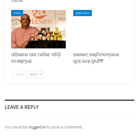
ଅଫର
ବଜାର
ମୁଖ୍ୟ ଖବର
ଓଡ଼ିଶାରେ ପାଦ ଥାପିଲା ଏବିଡ଼ି
ହାଣକାଟ୍‌ ପଶ୍ଚିମବଙ୍ଗରେ
ମାଏଷ୍ଟ୍ରୋ
ନୂଆ କଥା ନୁହେଁ!!!
PREV
NEXT
LEAVE A REPLY
You must be
logged in
to post a comment.