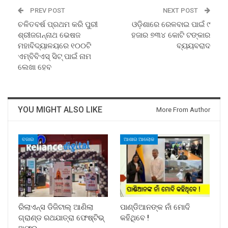
PREV POST
NEXT POST
ଚଳିତବର୍ଷ ପ୍ରଥମ କରି ପୁରୀ
ଓଡ଼ିଶାରେ ରେଳବାଇ ପାଇଁ ୯
ଶ୍ରୀଜଗନ୍ନାଥ ଭେଷଜ
ହଜାର ୭୩୪ କୋଟି ଟଙ୍କାର
ମହାବିଦ୍ୟାଳୟରେ ୧୦୦ଟି
ବ୍ୟୟବରାଦ
ଏମ୍‌ବିବିଏସ୍‌ ସିଟ୍‌ ପାଇଁ ନାମ
ଲେଖା ହେବ
YOU MIGHT ALSO LIKE
More From Author
ବଜାର
ଆଶାର ଆଲୋକ
ରିଲାଏନ୍ସ ଡିଜିଟାଲ୍ ଆଣିଲା
ପାଣ୍ଡିଆନଙ୍କ ନାଁ ମୋଦି
ଗ୍ରାଣ୍ଡ ରଥଯାତ୍ରା ଫେଷ୍ଟିଭ୍
କହିଥିବେ !