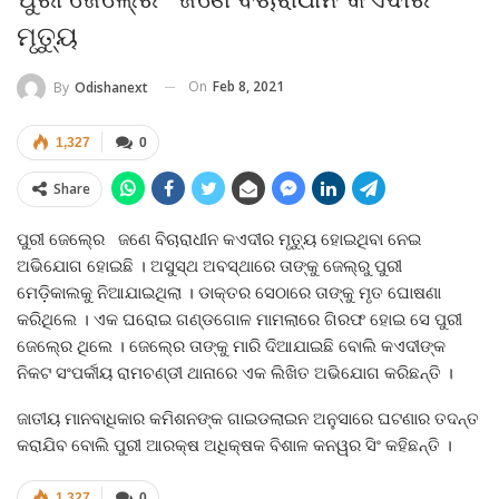
ମୃତ୍ୟୁ
On
Feb 8, 2021
By
Odishanext
1,327
0
Share
ପୁରୀ ଜେଲ୍‍ରେ ଜଣେ ବିଚାରାଧୀନ କଏଦୀର ମୃତ୍ୟୁ ହୋଇଥିବା ନେଇ
ଅଭିଯୋଗ ହୋଇଛି । ଅସୁସ୍ଥ ଅବସ୍ଥାରେ ତାଙ୍କୁ ଜେଲ୍‍ରୁ ପୁରୀ
ମେଡ଼ିକାଲକୁ ନିଆଯାଇଥିଲା । ଡାକ୍ତର ସେଠାରେ ତାଙ୍କୁ ମୃତ ଘୋଷଣା
କରିଥିଲେ । ଏକ ଘରୋଇ ଗଣ୍ଡଗୋଳ ମାମଲାରେ ଗିରଫ ହୋଇ ସେ ପୁରୀ
ଜେଲ୍‍ରେ ଥିଲେ । ଜେଲ୍‍ରେ ତାଙ୍କୁ ମାରି ଦିଆଯାଇଛି ବୋଲି କଏଦୀଙ୍କ
ନିକଟ ସଂପର୍କୀୟ ରାମଚଣ୍ଡୀ ଥାନାରେ ଏକ ଲିଖିତ ଅଭିଯୋଗ କରିଛନ୍ତି ।
ଜାତୀୟ ମାନବାଧିକାର କମିଶନଙ୍କ ଗାଇଡଲାଇନ ଅନୁସାରେ ଘଟଣାର ତଦନ୍ତ
କରାଯିବ ବୋଲି ପୁରୀ ଆରକ୍ଷ ଅଧିକ୍ଷକ ବିଶାଳ କନୱର ସିଂ କହିଛନ୍ତି ।
1,327
0