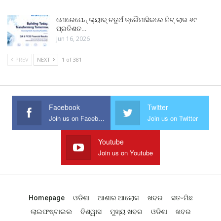
ମୋରେପେନ୍ ଲ୍ୟାବ୍ ଚତୁର୍ଥ ତ୍ରୈମାସିକରେ ନିଟ୍ ଲାଭ ୬୯
ପ୍ରତିଶତ…
Jun 16, 2026
PREV
NEXT
1 of 381
Facebook
Twitter
Join us on Facebook
Join us on Twitter
Youtube
Join us on Youtube
Homepage
ଓଡିଶା
ଆଶାର ଆଲୋକ
ଖବର
ସତ-ମିଛ
ଲାଇଫଷ୍ଟାଇଲ
ବିଶ୍ୱାସ
ମୁଖ୍ୟ ଖବର
ଓଡିଶା
ଖବର