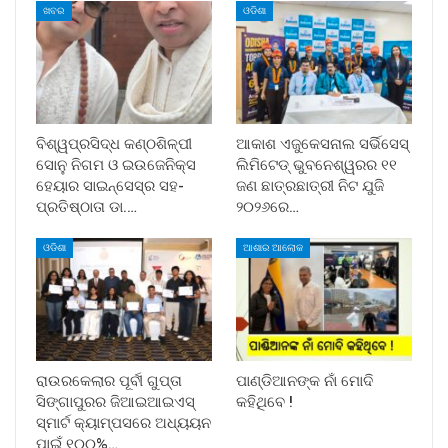
ଖବର
ଓଡିଶା
ବିଶ୍ୱପ୍ରସିଦ୍ଧ କଣ୍ଠଶିଳ୍ପୀ
ଆକାଶ ଏଜୁକେସନାଲ ସର୍ଭିସେସ୍
ସୋନୁ ନିଗମ ଓ ଇଉଜେନିକ୍ସ
ଲିମିଟେଡ୍ ଭୁବନେଶ୍ୱରର ୧୧
ହେୟାର ସାଇନ୍ସେସ୍ର ସହ-
ଜଣ ଛାତ୍ରଛାତ୍ରୀ ନିଟ ଯୁଜି
ପ୍ରତିଷ୍ଠାତା ଡା.…
୨୦୨୬ରେ…
ଓଡିଶା
ଆଶାର ଆଲୋକ
ରାଉରକେଲାର ପୂର୍ବୀ ଗୁପ୍ତା
ପାଣ୍ଡିଆନଙ୍କ ନାଁ ମୋଦି
ସିଙ୍ଗାପୁରର ଜିଆଇଆଇଏସ୍
କହିଥିବେ !
ସ୍ମାର୍ଟ କ୍ୟାମ୍ପସରେ ଅଧ୍ୟୟନ
ପାଇଁ ୧୦୦%…