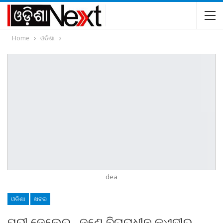
Home
ଓଡିଶା
dea
ଓଡିଶା
ଖବର
ପୁରୀ ଜେଲ୍‍ରେ ଜଣେ ବିଚାରାଧୀନ କଏଦୀର