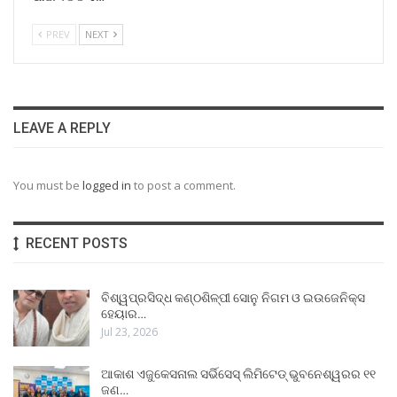
PREV
NEXT
LEAVE A REPLY
You must be
logged in
to post a comment.
RECENT POSTS
ବିଶ୍ୱପ୍ରସିଦ୍ଧ କଣ୍ଠଶିଳ୍ପୀ ସୋନୁ ନିଗମ ଓ ଇଉଜେନିକ୍ସ
ହେୟାର…
Jul 23, 2026
ଆକାଶ ଏଜୁକେସନାଲ ସର୍ଭିସେସ୍ ଲିମିଟେଡ୍ ଭୁବନେଶ୍ୱରର ୧୧
ଜଣ…