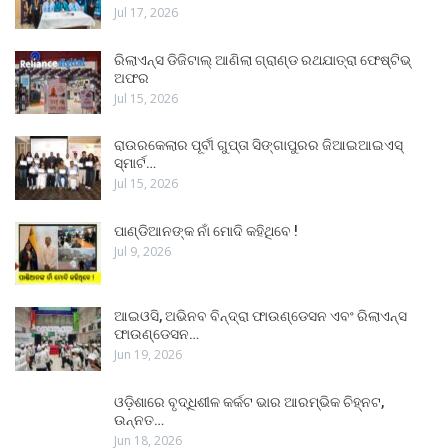
Jul 17, 2026
ରିଲାଏନ୍ସ ଡିଜିଟାଲ୍ ଆଣିଲା ଗ୍ରାଣ୍ଡ ରଥଯାତ୍ରା ଫେଷ୍ଟିଭ୍
ଅଫର
Jul 15, 2026
ରାଉରକେଲାର ପୂର୍ବୀ ଗୁପ୍ତା ସିଙ୍ଗାପୁରର ଜିଆଇଆଇଏସ୍
ସ୍ମାର୍ଟ…
Jul 15, 2026
ପାଣ୍ଡିଆନଙ୍କ ନାଁ ମୋଦି କହିଥିବେ !
Jul 9, 2026
ଆଇଓସି, ଅଭିନବ ବିନ୍ଦ୍ରା ଫାଉଣ୍ଡେସନ ଏବଂ ରିଲାଏନ୍ସ
ଫାଉଣ୍ଡେସନ…
Jun 19, 2026
ଓଡ଼ିଶାରେ ବୃଦ୍ଧିଶୀଳ କର୍କଟ ଭାର ଆରମ୍ଭିକ ଚିହ୍ନଟ,
ଉନ୍ନତ…
Jun 18, 2026