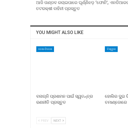
ଆଜି ତାଣ୍ଡବ ରଚାଇପାରେ ଘୂର୍ଣ୍ଣିଝଡ଼ ‘ଫୋନି’, ଏନଡିଆର
ତଟରକ୍ଷୀ ବାହିନୀ ପ୍ରସ୍ତୁତ
YOU MIGHT ALSO LIKE
ଦେଶ-ବିଦେଶ
ବିଶ୍ୱାସ
ବନାଗ୍ନି ପ୍ରଶମନ ପାଇଁ ସ୍ୱତନ୍ତ୍ର
ହୋଲିର ଦୁ୍‌ଇ
ରଣନୀତି ପ୍ରସ୍ତୁତ
ତମାଣ୍ଡୋରେ ପ
PREV
NEXT