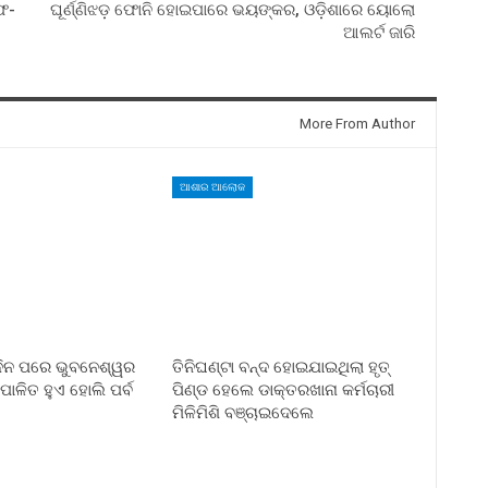
ଫ-
ଘୂର୍ଣ୍ଣିଝଡ଼ ଫୋନି ହୋଇପାରେ ଭୟଙ୍କର, ଓଡ଼ିଶାରେ ୟୋଲୋ
ଆଲର୍ଟ ଜାରି
More From Author
ଆଶାର ଆଲୋକ
 ଦିନ ପରେ ଭୁବନେଶ୍ୱର
ତିନିଘଣ୍ଟା ବନ୍ଦ ହୋଇଯାଇଥିଲା ହୃତ୍
ାଳିତ ହୁଏ ହୋଲି ପର୍ବ
ପିଣ୍ଡ ହେଲେ ଡାକ୍ତରଖାନା କର୍ମଚାରୀ
ମିଳିମିଶି ବଞ୍ଚାଇଦେଲେ