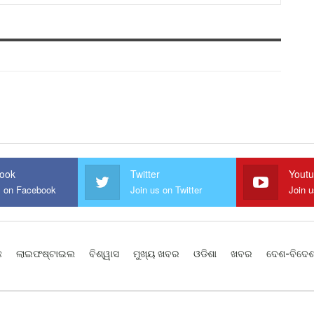
ook
Twitter
Yout
s on Facebook
Join us on Twitter
Join 
ଛ
ଲାଇଫଷ୍ଟାଇଲ
ବିଶ୍ୱାସ
ମୁଖ୍ୟ ଖବର
ଓଡିଶା
ଖବର
ଦେଶ-ବିଦେ