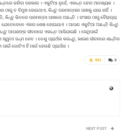
ଏକାନ୍ତରେ କରିବା ଦରକାର । ଏକୁଟିଆ ନୁହେଁ, ଏକାନ୍ତ ହେବା ଆବଶ୍ୟକ ।
ାରୁ ତ ବିମୁଖ ହୋଇଥାଏ, କିନ୍ତୁ ପରମାତ୍ମାର ପାଖକୁ ଯାଇ ନାହିଁ ।
କିନ୍ତୁ ଭିତରେ ପରମାତ୍ମା ପାଖରେ ଅଛନ୍ତି । ସଂସାର ଠାରୁ ବୈରାଗ୍ୟ
ାଏ, ଯେତେବେଳେ ଏକର ଶେଷ ହୋଇଯାଏ । ଆପଣ ଏକୁଟିଆ ଅଛନ୍ତି କିନ୍ତୁ
ନ୍ତୁ ଆପଣଙ୍କ ଜୀବନରେ ଏକାନ୍ତ ଆସିଯାଇଛି । ସେଥିପାଇଁ
 ସ୍ୱତଃ ଜନ୍ମ ନେବ । ତେଣୁ ପ୍ରାର୍ଥନା କରନ୍ତୁ, କାରଣ ଜୀବନରେ ଶାନ୍ତିର
ାଇଁ ଗୋଟିଏ ହିଁ ମାର୍ଗ ହେଉଛି ପ୍ରାର୍ଥନା ।
991
0
NEXT POST