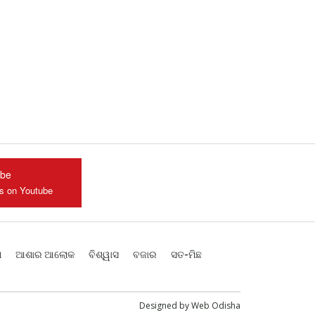
ube
us on Youtube
ଶ
ଆଶାର ଆଲୋକ
ବିଶ୍ୱାସ
ବଜାର
ସତ-ମିଛ
Designed by
Web Odisha