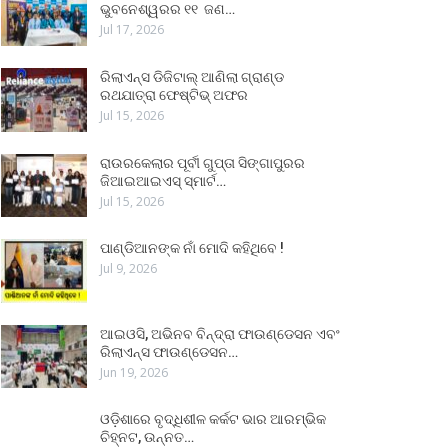
ଭୁବନେଶ୍ୱରର ୧୧ ଜଣ…
Jul 17, 2026
ରିଲାଏନ୍ସ ଡିଜିଟାଲ୍ ଆଣିଲା ଗ୍ରାଣ୍ଡ
ରଥଯାତ୍ରା ଫେଷ୍ଟିଭ୍ ଅଫର
Jul 15, 2026
ରାଉରକେଲାର ପୂର୍ବୀ ଗୁପ୍ତା ସିଙ୍ଗାପୁରର
ଜିଆଇଆଇଏସ୍ ସ୍ମାର୍ଟ…
Jul 15, 2026
ପାଣ୍ଡିଆନଙ୍କ ନାଁ ମୋଦି କହିଥିବେ !
Jul 9, 2026
ଆଇଓସି, ଅଭିନବ ବିନ୍ଦ୍ରା ଫାଉଣ୍ଡେସନ ଏବଂ
ରିଲାଏନ୍ସ ଫାଉଣ୍ଡେସନ…
Jun 19, 2026
ଓଡ଼ିଶାରେ ବୃଦ୍ଧିଶୀଳ କର୍କଟ ଭାର ଆରମ୍ଭିକ
ଚିହ୍ନଟ, ଉନ୍ନତ…