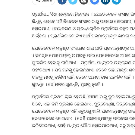
Share
ପ୍ରାର୍ଥନା… ସିଧା ଶବ୍ଦରେ ନିବେଦନ । ଯେତେବେଳେ ସଂସାର ଭିତ
କିନ୍ତୁ, ଯେବେ ଏହି ନିବେଦନ ସଂସାର ଠାରୁ ଉପରେ ହୋଇଥାଏ, ପର
ହୋଇଯାଏ । ବ୍ୟାକରଣ ଓ ଗ୍ରନ୍ଥଗୂଡିକ ପ୍ରାର୍ଥନାର ବହୁତ ଅର୍ଥ
ଅର୍ଚ୍ଚନା । ପ୍ରାର୍ଥନାର ଗୋଟିଏ ଅର୍ଥ ପରମାତ୍ମାଙ୍କ କାମନା 
ଯେତେବେଳେ ମନୁଷ୍ୟ ସଂସାରର ଧାରା ଛାଡି ପରମାତ୍ମାଙ୍କ ଆଡକ
। ସମସ୍ତ ମୋହମାୟାରୁ ଉପରକୁ ଯାଇ ଯେତେବେଳେ ଆମେ ଖାଲି ପ
ଗୁଂଜରିତ ହେବାକୁ ଲାଗିଥାଏ । ପ୍ରାର୍ଥନା, ମନ୍ତ୍ରର ଉଚ୍ଚାର
ପହଂଚିଥାଏ । ଯଦି ମନରୁ ହୋଇନଥାଏ, ତେବେ ତାହା ମାତ୍ର ଶବ୍
ତାଙ୍କୁ ମନରୁ ଡାକିବା ନାହିଁ, ତେବେ ଆମର ଡାକ ପହଂଚିବ ନାହିଁ ।
କୁହନ୍ତୁ । ସେ ମନର ଶୁଣନ୍ତି, ମୁଖରୁ ନୁହେଁ ।
ପ୍ରାର୍ଥନାର ପ୍ରଥମ ଲାଭ ହେଉଛି, ବାସନା ଠାରୁ ଦୁର ହୋଇଯାନ୍
ଅଟେ, ଏହା ତିନି ପ୍ରକାର ହୋଇଥାଏ, ପୁତ୍ରେଷ୍ଣା, ବିତ୍ରେଷ୍
ଯେତେବେଳେ ମନୁଷ୍ୟ ଏହି ସବୁଠାରୁ ଖାଲି ପରମାତ୍ମାଙ୍କୁ ପାଇ
ସେତେବେଳେ ହୋଇଥାଏ । ସେହି ପରମାତ୍ମାଙ୍କୁ ପାଇବାର ଇଚ୍ଛ
କରିଦେଇଥାଏ, ସେହି ମନ୍ତ୍ର ଗୌଣ ହୋଇଯାଇଥାଏ, ସବୁ ଅକ୍