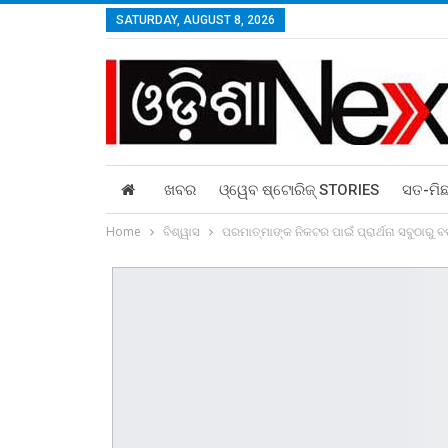
SATURDAY, AUGUST 8, 2026
ଖବର
ଓ୍ୱେବ ଷ୍ଟୋରିଜ୍‌ STORIES
ସତ-ମି
Home
ବିଶ୍ୱାସ
ପରମାତ୍ମାଙ୍କ ନିକଟର ପାଇଁ ପ୍ରାର୍ଥନା ସବୁଠାରୁ ବ