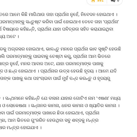
991
0
ରେ ଆମେ କିଛି ମାଗିଥାଉ ତାହା ପ୍ରାର୍ଥନା ନୁହେଁ, ନିବେଦନ ହୋଇଥାଏ ।
ମାତ୍ମାଙ୍କୁ ସନ୍ତୁଷ୍ଟ କରିବା ପାଇଁ ହୋଇଥାଏ ତେବେ ତାହା ‘ପ୍ରାର୍ଥନା’
 ବିଷୟରେ କହିଛନ୍ତି, ପ୍ରାର୍ଥନା ଯାହା ପବିତ୍ରତା ସହିତ କରାଯାଇଥିବା
ମଧ୍ୟ ଅଟେ ।
ୁ ଅଗ୍ରସର ହୋଇଥାଏ, ଭାବନ୍ତୁ ମନରେ ପ୍ରାର୍ଥନା ଭାବ ସୃଷ୍ଟି ହେଉଛି
ରମାତ୍ମାଙ୍କୁ ପାଇବାକୁ ଚେଷ୍ଟା କରୁ, ପ୍ରାର୍ଥନା ଆମ ଭିତରେ
ଣ ମାତ୍ର ନୁହେଁ, ମନର ଆବାଜ ଅଟେ, ଯାହା ପରମାତ୍ମାଙ୍କ ପାଖକୁ
ଦ ଓ ଛନ୍ଦ ହୋଇଥାଏ । ପ୍ରାର୍ଥନାର ଉତ୍ସ ହେଉଛି ହୃଦୟ । ଆମେ ଯଦି
 ତାଙ୍କ ପାଖକୁ କଥା ପହଂଚାଇବା ପାଇଁ ମୁହଁ ବନ୍ଦ କରନ୍ତୁ ଓ ହୃଦୟରୁ
ତୁ । ସନ୍ଥମାନେ କହିଛନ୍ତି ଯେ ବାସନା ଯାହାର ଗୋଟିଏ ନାମ ‘ଏଷଣା’ ମଧ୍ୟ
ଣା ଓ ଲୋକେଷଣା । ସନ୍ତାନର କାମନା, ଧନର କାମନା ଓ ଖ୍ୟାତିର କାମନା ।
ବା ପାଇଁ ପରମାତ୍ମାଙ୍କ ପାଖରେ ଛିଡା ହୋଇଥାଏ, ପ୍ରାର୍ଥନା
ା, ଆମ ଭିତରେ ଗୁଂଜରିତ ହେଉଥିବା ସବୁ ଶବ୍ଦକୁ ମନ୍ତ୍ର
ଷର ମନ୍ତ୍ର ହୋଇଯାଏ ।