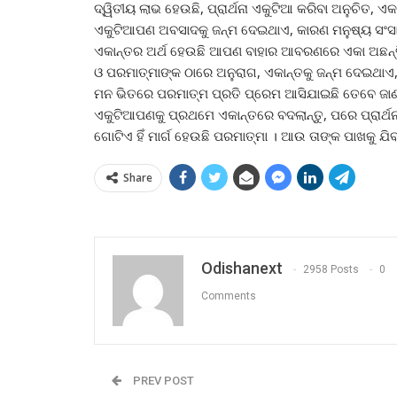
ଦ୍ୱିତୀୟ ଲାଭ ହେଉଛି, ପ୍ରାର୍ଥନା ଏକୁଟିଆ କରିବା ଅନୁଚିତ, 
ଏକୁଟିଆପଣ ଅବସାଦକୁ ଜନ୍ମ ଦେଇଥାଏ, କାରଣ ମନୁଷ୍ୟ ସଂସାର ଠ
ଏକାନ୍ତର ଅର୍ଥ ହେଉଛି ଆପଣ ବାହାର ଆବରଣରେ ଏକା ଅଛନ୍ତି, 
ଓ ପରମାତ୍ମାଙ୍କ ଠାରେ ଅନୁରାଗ, ଏକାନ୍ତକୁ ଜନ୍ମ ଦେଇଥ
ମନ ଭିତରେ ପରମାତ୍ମ ପ୍ରତି ପ୍ରେମ ଆସିଯାଇଛି ତେବେ ଜାଣ
ଏକୁଟିଆପଣକୁ ପ୍ରଥମେ ଏକାନ୍ତରେ ବଦଲାନ୍ତୁ, ପରେ ପ୍ରାର୍ଥନା
ଗୋଟିଏ ହିଁ ମାର୍ଗ ହେଉଛି ପରମାତ୍ମା । ଆଉ ତାଙ୍କ ପାଖକୁ ଯିବା ପ
Share
Odishanext
2958 Posts
0
Comments
PREV POST