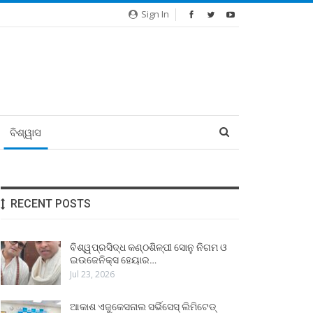
Sign In
ବିଶ୍ୱାସ
RECENT POSTS
ବିଶ୍ୱପ୍ରସିଦ୍ଧ କଣ୍ଠଶିଳ୍ପୀ ସୋନୁ ନିଗମ ଓ
ଇଉଜେନିକ୍ସ ହେୟାର…
Jul 23, 2026
ଆକାଶ ଏଜୁକେସନାଲ ସର୍ଭିସେସ୍ ଲିମିଟେଡ୍