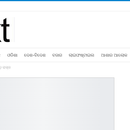
ଛ
ଓଡିଶା
ଦେଶ-ବିଦେଶ
ବଜାର
ଲାଇଫଷ୍ଟାଇଲ
ଆଶାର ଆଲୋକ
ଡ଼ ରାସ୍ତା