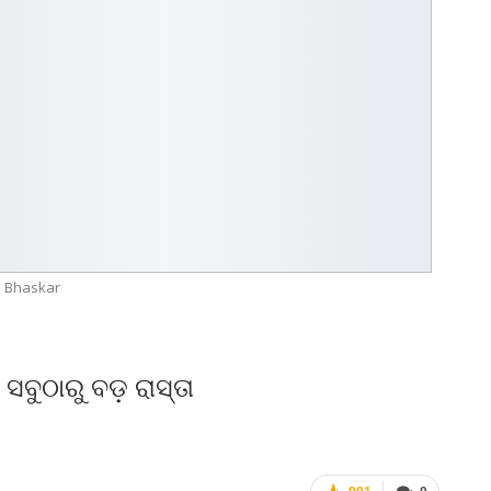
Bhaskar
 ସବୁଠାରୁ ବଡ଼ ରାସ୍ତା