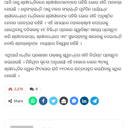
ଆଜି ଠାରୁ ଶ୍ରୀମନ୍ଦିରରେ ଶ୍ରୀଜୀଉମାନଙ୍କର ପହିଲି ଭୋଗ ନୀତି ଆରମ୍ଭ
ହୋଇଛି । ଧନୁସଂକ୍ରାନ୍ତି ଠାରୁ ମକର ସଂକ୍ରାନ୍ତି ପୂର୍ବଦିନ ପର୍ଯ୍ୟନ୍ତ
ଶ୍ରୀଜଗନ୍ନାଥ ମନ୍ଦିରରେ ଶ୍ରୀଜୀଉଙ୍କ ପହିଲି ଭୋଗ ନୀତି ଅନୁଷ୍ଠିତ
ହେବାର ପରମ୍ପରା ରହିଛି । ଏହି ସମୟରେ ମହାଲକ୍ଷ୍ମୀ ବାପଘରକୁ
ଯାଉଥିବାରୁ ବଡିସକାଳୁ ମା’ ବିଭିନ୍ନ ପ୍ରକାର ସ୍ୱାଦିଷ୍ଟ ଖାଦ୍ୟ ପ୍ରସ୍ତୁତ
କରି ଶ୍ରୀବଳଭଦ୍ର, ଶ୍ରୀଜଗନ୍ନାଥ ଏବଂ ସୁଭଦ୍ରାଙ୍କୁ ଖାଇବାକୁ ଦେଇଥାନ୍ତି
ବୋଲି ଶ୍ରଦ୍ଧାଳୁଙ୍କ ମଧ୍ୟରେ ବିଶ୍ୱାସ ରହିଛି ।
ଏଥିପାଇଁ ମନ୍ଦିର ପ୍ରଶାସନ ପକ୍ଷରୁ ସ୍ୱତନ୍ତ୍ର ନୀତି ନିର୍ଘଣ୍ଟ ପ୍ରସ୍ତୁତ
କରାଯାଇଛି । ମିଳିଥିବା ସୂଚନା ଅନୁଯାୟୀ ଏହି ମାସରେ ଭୋର ୩ଟାରୁ
ଶ୍ରୀମନ୍ଦିର ଦ୍ୱାର ଫିଟାଯାଇ ରାତି ୧୧ଟାରେ ରାତ୍ରପହୁଡ କରାଯିବାକୁ ସ୍ଥିର
ହୋଇଛି ।
2,276
0
Share