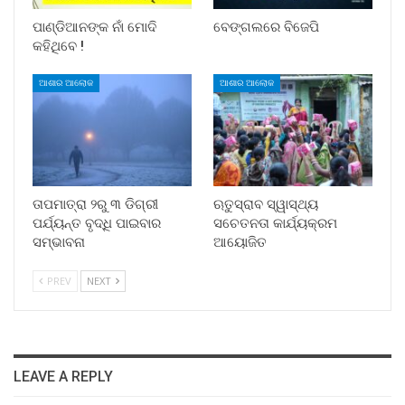
ପାଣ୍ଡିଆନଙ୍କ ନାଁ ମୋଦି
ବେଙ୍ଗଲରେ ବିଜେପି
କହିଥିବେ !
ଆଶାର ଆଲୋକ
ଆଶାର ଆଲୋକ
ତାପମାତ୍ରା ୨ରୁ ୩ ଡିଗ୍ରୀ
ଋତୁସ୍ରାବ ସ୍ୱାସ୍ଥ୍ୟ
ପର୍ଯ୍ୟନ୍ତ ବୃଦ୍ଧି ପାଇବାର
ସଚେତନତା କାର୍ଯ୍ୟକ୍ରମ
ସମ୍ଭାବନା
ଆୟୋଜିତ
PREV
NEXT
LEAVE A REPLY