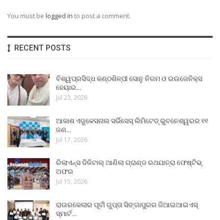
You must be
logged in
to post a comment.
RECENT POSTS
ବିଶ୍ୱପ୍ରସିଦ୍ଧ କଣ୍ଠଶିଳ୍ପୀ ସୋନୁ ନିଗମ ଓ ଇଉଜେନିକ୍ସ
ହେୟାର…
Jul 23, 2026
ଆକାଶ ଏଜୁକେସନାଲ ସର୍ଭିସେସ୍ ଲିମିଟେଡ୍ ଭୁବନେଶ୍ୱରର ୧୧
ଜଣ…
Jul 17, 2026
ରିଲାଏନ୍ସ ଡିଜିଟାଲ୍ ଆଣିଲା ଗ୍ରାଣ୍ଡ ରଥଯାତ୍ରା ଫେଷ୍ଟିଭ୍
ଅଫର
Jul 15, 2026
ରାଉରକେଲାର ପୂର୍ବୀ ଗୁପ୍ତା ସିଙ୍ଗାପୁରର ଜିଆଇଆଇଏସ୍
ସ୍ମାର୍ଟ…