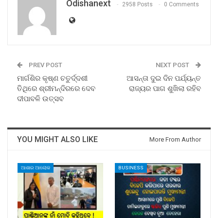
Odishanext
2958 Posts
0 Comments
PREV POST
NEXT POST
ମାର୍ଗଶିର କୃଷ୍ଣ ଚତୁର୍ଦ୍ଦଶୀ
ଆସନ୍ତା ଦୁଇ ଦିନ ପର୍ଯ୍ୟନ୍ତ
ତିଥିରେ ଶ୍ରୀମନ୍ଦିରରେ ଦେବ
ରାଜ୍ୟର ପାଗ ଶୁଖିଲା ରହିବ
ଦୀପାବଳି ଉତ୍ସବ
YOU MIGHT ALSO LIKE
More From Author
ଆଶାର ଆଲୋକ
BUSINESS