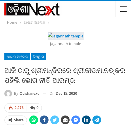
Home
ଆଶାର ଆଲୋକ
jagannath temple
ଆଶାର ଆଲୋକ
ବିଶ୍ୱାସ
ଆଜି ଠାରୁ ଶ୍ରୀମନ୍ଦିରରେ ଶ୍ରୀଜୀଉମାନଙ୍କର
ପହିଲି ଭୋଗ ନୀତି ଆରମ୍ଭ
On
Dec 15, 2020
By
Odishanext
2,276
0
Share