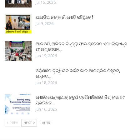
Jul 15, 2026
ପାଣ୍ଡିଆନଙ୍କ ନାଁ ମୋଦି କହିଥିବେ !
Jul 9, 2026
ଆଇଓସି, ଅଭିନବ ବିନ୍ଦ୍ରା ଫାଉଣ୍ଡେସନ ଏବଂ ରିଲାଏନ୍ସ
ଫାଉଣ୍ଡେସନ…
Jun 19, 2026
ଓଡ଼ିଶାରେ ବୃଦ୍ଧିଶୀଳ କର୍କଟ ଭାର ଆରମ୍ଭିକ ଚିହ୍ନଟ,
ଉନ୍ନତ…
Jun 18, 2026
ମୋରେପେନ୍ ଲ୍ୟାବ୍ ଚତୁର୍ଥ ତ୍ରୈମାସିକରେ ନିଟ୍ ଲାଭ ୬୯
ପ୍ରତିଶତ…
Jun 16, 2026
PREV
NEXT
1 of 381