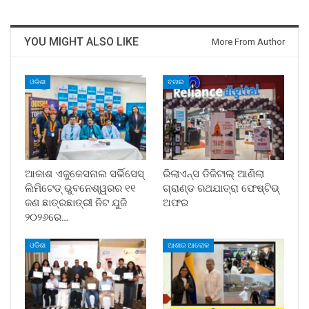
YOU MIGHT ALSO LIKE
More From Author
ଓଡିଶା
ବଜାର
ଆକାଶ ଏଜୁକେସନାଲ ସର୍ଭିସେସ୍
ରିଲାଏନ୍ସ ଡିଜିଟାଲ୍ ଆଣିଲା
ଲିମିଟେଡ୍ ଭୁବନେଶ୍ୱରର ୧୧
ଗ୍ରାଣ୍ଡ ରଥଯାତ୍ରା ଫେଷ୍ଟିଭ୍
ଜଣ ଛାତ୍ରଛାତ୍ରୀ ନିଟ ଯୁଜି
ଅଫର
୨୦୨୬ରେ…
ଓଡିଶା
ଆଶାର ଆଲୋକ