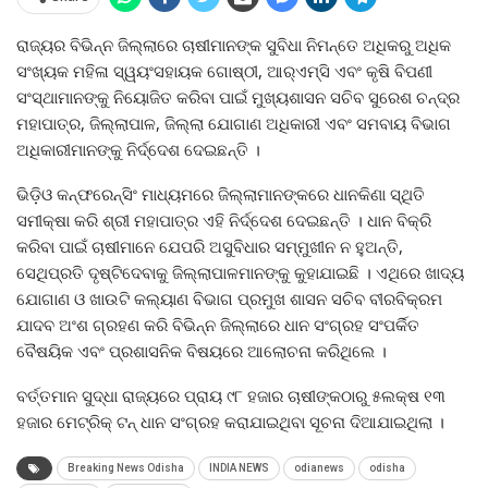
ରାଜ୍ୟର ବିଭିନ୍ନ ଜିଲ୍ଲାରେ ଚାଷୀମାନଙ୍କ ସୁବିଧା ନିମନ୍ତେ ଅଧିକରୁ ଅଧିକ
ସଂଖ୍ୟକ ମହିଳା ସ୍ୱୟଂସହାୟକ ଗୋଷ୍ଠୀ, ଆର୍‍ଏମ୍‍ସି ଏବଂ କୃଷି ବିପଣୀ
ସଂସ୍ଥାମାନଙ୍କୁ ନିୟୋଜିତ କରିବା ପାଇଁ ମୁଖ୍ୟଶାସନ ସଚିବ ସୁରେଶ ଚନ୍ଦ୍ର
ମହାପାତ୍ର, ଜିଲ୍ଲାପାଳ, ଜିଲ୍ଲା ଯୋଗାଣ ଅଧିକାରୀ ଏବଂ ସମବାୟ ବିଭାଗ
ଅଧିକାରୀମାନଙ୍କୁ ନିର୍ଦ୍ଦେଶ ଦେଇଛନ୍ତି ।
ଭିଡ଼ିଓ କନ୍‍ଫରେନ୍ସିଂ ମାଧ୍ୟମରେ ଜିଲ୍ଲାମାନଙ୍କରେ ଧାନକିଣା ସ୍ଥିତି
ସମୀକ୍ଷା କରି ଶ୍ରୀ ମହାପାତ୍ର ଏହି ନିର୍ଦ୍ଦେଶ ଦେଇଛନ୍ତି । ଧାନ ବିକ୍ରି
କରିବା ପାଇଁ ଚାଷୀମାନେ ଯେପରି ଅସୁବିଧାର ସମ୍ମୁଖୀନ ନ ହୁଅନ୍ତି,
ସେଥିପ୍ରତି ଦୃଷ୍ଟିଦେବାକୁ ଜିଲ୍ଲାପାଳମାନଙ୍କୁ କୁହାଯାଇଛି । ଏଥିରେ ଖାଦ୍ୟ
ଯୋଗାଣ ଓ ଖାଉଟି କଲ୍ୟାଣ ବିଭାଗ ପ୍ରମୁଖ ଶାସନ ସଚିବ ବୀରବିକ୍ରମ
ଯାଦବ ଅଂଶ ଗ୍ରହଣ କରି ବିଭିନ୍ନ ଜିଲ୍ଲାରେ ଧାନ ସଂଗ୍ରହ ସଂପର୍କିତ
ବୈଷୟିକ ଏବଂ ପ୍ରଶାସନିକ ବିଷୟରେ ଆଲୋଚନା କରିଥିଲେ ।
ବର୍ତ୍ତମାନ ସୁଦ୍ଧା ରାଜ୍ୟରେ ପ୍ରାୟ ୯୮ ହଜାର ଚାଷୀଙ୍କଠାରୁ ୫ଲକ୍ଷ ୧୩
ହଜାର ମେଟ୍ରିକ୍‍ ଟନ୍‍ ଧାନ ସଂଗ୍ରହ କରାଯାଇଥିବା ସୂଚନା ଦିଆଯାଇଥିଲା ।
Breaking News Odisha
INDIA NEWS
odianews
odisha