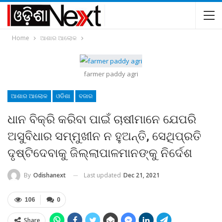
Home
ଆଶାର ଆଲୋକ
farmer paddy agri
ଆଶାର ଆଲୋକ
ଓଡିଶା
ବଜାର
ଧାନ ବିକ୍ରି କରିବା ପାଇଁ ଚାଷୀମାନେ ଯେପରି
ଅସୁବିଧାର ସମ୍ମୁଖୀନ ନ ହୁଅନ୍ତି, ସେଥିପ୍ରତି
ଦୃଷ୍ଟିଦେବାକୁ ଜିଲ୍ଲାପାଳମାନଙ୍କୁ ନିର୍ଦେଶ
Last updated
Dec 21, 2021
By
Odishanext
106
0
Share