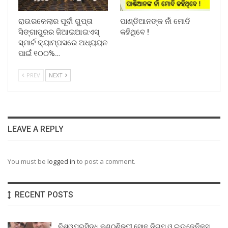
ରାଉରକେଲାର ପୂର୍ବୀ ଗୁପ୍ତା
ପାଣ୍ଡିଆନଙ୍କ ନାଁ ମୋଦି
ସିଙ୍ଗାପୁରର ଜିଆଇଆଇଏସ୍
କହିଥିବେ !
ସ୍ମାର୍ଟ କ୍ୟାମ୍ପସରେ ଅଧ୍ୟୟନ
ପାଇଁ ୧୦୦%…
PREV
NEXT
LEAVE A REPLY
You must be
logged in
to post a comment.
RECENT POSTS
ବିଶ୍ୱପ୍ରସିଦ୍ଧ କଣ୍ଠଶିଳ୍ପୀ ସୋନୁ ନିଗମ ଓ ଇଉଜେନିକ୍ସ