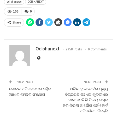
odishanews
ODISHANEXT
106
0
Share
Odishanext
2958 Posts
0 Comments
PREV POST
NEXT POST
ଭୋଟର ପରିଚୟପତ୍ର ସହିତ
ଓଡ଼ିଶା ହାଇକୋର୍ଟର ମୂଖ୍ୟ
ଆଧାର ନମ୍ବର ସଂଯୋଗ
ବିଚାରପତି ଡଃ ଏସ.ମୂରଲୀଧର
ମାଲକାନଗିରି ଜିଲ୍ଲା ଗସ୍ତ
କରି ଜିଲ୍ଲା ଓ ଦୌରା ଜର୍ଜ କୋର୍ଟ
ପରିଦର୍ଶନ କରିଛନ୍ତି