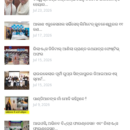
ହେୟାର…
Jul 23, 2026
ଆକାଶ ଏଜୁକେସନାଲ ସର୍ଭିସେସ୍ ଲିମିଟେଡ୍ ଭୁବନେଶ୍ୱରର ୧୧
ଜଣ…
Jul 17, 2026
ରିଲାଏନ୍ସ ଡିଜିଟାଲ୍ ଆଣିଲା ଗ୍ରାଣ୍ଡ ରଥଯାତ୍ରା ଫେଷ୍ଟିଭ୍
ଅଫର
Jul 15, 2026
ରାଉରକେଲାର ପୂର୍ବୀ ଗୁପ୍ତା ସିଙ୍ଗାପୁରର ଜିଆଇଆଇଏସ୍
ସ୍ମାର୍ଟ…
Jul 15, 2026
ପାଣ୍ଡିଆନଙ୍କ ନାଁ ମୋଦି କହିଥିବେ !
Jul 9, 2026
ଆଇଓସି, ଅଭିନବ ବିନ୍ଦ୍ରା ଫାଉଣ୍ଡେସନ ଏବଂ ରିଲାଏନ୍ସ
ଫାଉଣ୍ଡେସନ…