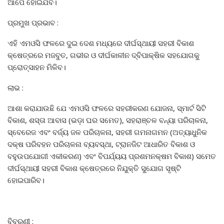
ଆପେ ହୋଇଯିବ।
ପ୍ରମୁଖ ପ୍ରଭାବ :
ଏହି ଏମଓସି ଫଳରେ ଦୁଇ ଦେଶ ମଧ୍ୟରେ ଦୀର୍ଘସ୍ଥାୟୀ ସହରୀ ବିକାଶ
କ୍ଷେତ୍ରରେ ମଜବୁତ, ଗଭୀର ଓ ଦୀର୍ଘକାଳୀନ ଦ୍ବିପାକ୍ଷିକ ସହଯୋଗକୁ
ପ୍ରୋତ୍ସାହନ ମିଳିବ।
ଲାଭ :
ଆଶା କରାଯାଉଛି ଯେ ଏମଓସି ଫଳରେ ସହରୀକରଣ ଯୋଜନା, ସ୍ମାର୍ଟ ସିଟି
ବିକାଶ, ଶସ୍ତା ଆବାସ (ଭଡ଼ା ଘର ସମେତ), ସହରାଞ୍ଚଳ ବନ୍ୟା ପରିଚାଳନା,
ସ୍ବେରେଜ ଏବଂ ବର୍ଜ୍ୟ ଜଳ ପରିଚାଳନା, ସହରୀ ଗମନାଗମନ (ଅତ୍ୟାଧୁନିକ
ଦକ୍ଷ ପରିବହନ ପରିଚାଳନା ବ୍ୟବସ୍ଥା, ଟ୍ରାନଜିଟ ଆଧାରିତ ବିକାଶ ଓ
ବହୁଉପଯୋଗୀ ଏକୀକରଣ) ଏବଂ ବିପର୍ଯ୍ୟୟ ପ୍ରଶମନକ୍ଷମ ବିକାଶ) ସମେତ
ଦୀର୍ଘସ୍ଥାୟୀ ସହରୀ ବିକାଶ କ୍ଷେତ୍ରରେ ନିଯୁକ୍ତି ସୁଯୋଗ ସୃଷ୍ଟି
ହୋଇପାରିବ।
ବିବରଣୀ :