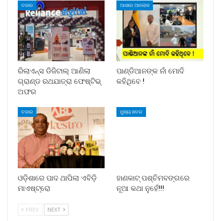
ବଜାର
ଆଶାର ଆଲୋକ
ରିଲାଏନ୍ସ ଡିଜିଟାଲ୍ ଆଣିଲା
ପାଣ୍ଡିଆନଙ୍କ ନାଁ ମୋଦି
ଗ୍ରାଣ୍ଡ ରଥଯାତ୍ରା ଫେଷ୍ଟିଭ୍
କହିଥିବେ !
ଅଫର
ବଜାର
ମୁଖ୍ୟ ଖବର
ଓଡ଼ିଶାରେ ପାଦ ଥାପିଲା ଏବିଡ଼ି
ହାଣକାଟ୍‌ ପଶ୍ଚିମବଙ୍ଗରେ
ମାଏଷ୍ଟ୍ରୋ
ନୂଆ କଥା ନୁହେଁ!!!
PREV
NEXT