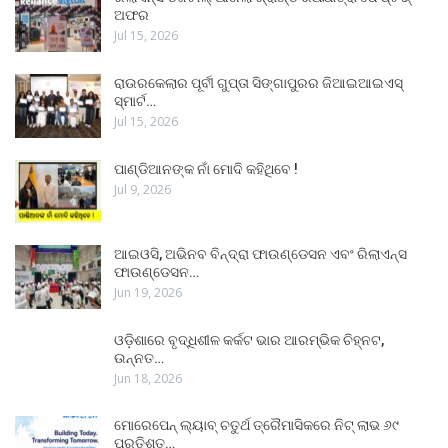
ଅଫର
Jul 15, 2026
ରାଉରକେଲାର ପୂର୍ବୀ ଗୁପ୍ତା ସିଙ୍ଗାପୁରର ଜିଆଇଆଇଏସ୍
ସ୍ମାର୍ଟ…
Jul 15, 2026
ପାଣ୍ଡିଆନଙ୍କ ନାଁ ମୋଦି କହିଥିବେ !
Jul 9, 2026
ଆଇଓସି, ଅଭିନବ ବିନ୍ଦ୍ରା ଫାଉଣ୍ଡେସନ ଏବଂ ରିଲାଏନ୍ସ
ଫାଉଣ୍ଡେସନ…
Jun 19, 2026
ଓଡ଼ିଶାରେ ବୃଦ୍ଧିଶୀଳ କର୍କଟ ଭାର ଆରମ୍ଭିକ ଚିହ୍ନଟ,
ଉନ୍ନତ…
Jun 18, 2026
ମୋରେପେନ୍ ଲ୍ୟାବ୍ ଚତୁର୍ଥ ତ୍ରୈମାସିକରେ ନିଟ୍ ଲାଭ ୬୯
ପ୍ରତିଶତ…