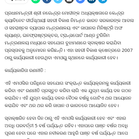
ପ୍ରଧାନମନ୍ତ୍ରୀ ଶ୍ରୀ ନରେନ୍ଦ୍ର ମୋଦୀଙ୍କ ଅଧ୍ୟକ୍ଷତାରେ କେନ୍ଦ୍ର
କ୍ୟାବିନେଟ ଦୀର୍ଘସ୍ଥାୟୀ ସହରୀ ବିକାଶ ନିମନ୍ତେ ଭାରତ ସରକାରଙ୍କ ଆବାସ
ଓ ସହରାଞ୍ଚଳ ବ୍ୟାପାର ମନ୍ତ୍ରଣାଳୟ ଏବଂ ଜାପାନର ମିନିଷ୍ଟ୍ରି ଅଫ
ଲ୍ୟାଣ୍ଡ, ଇନଫ୍ରାଷ୍ଟ୍ରକ୍ଚର, ଟ୍ରାନ୍ସପୋର୍ଟ ଆଣ୍ଡ ଟୁରିଜିମ
ମନ୍ତ୍ରଣାଳୟ ମଧ୍ୟରେ ସହଯୋଗ ବୁଝାମଣାରେ ସ୍ବାକ୍ଷର କରାଯିବା
ପ୍ରସ୍ତାବକୁ ଅନୁମୋଦନ କରିଛନ୍ତି। ଏହା ସହରୀ ବିକାଶ କ୍ଷେତ୍ରରେ 2007
ଠାରୁ କାର୍ଯ୍ୟକାରୀ ହେଉଥିବା ଏମଓୟୁ ସ୍ଥାନରେ କାର୍ଯ୍ୟକାରୀ ହେବ।
କାର୍ଯ୍ୟକାରିତା ରଣନୀତି :
ଏହି ଏମଓସିର ପରିଧିରେ ସହଯୋଗ ସଂକ୍ରାନ୍ତ କାର୍ଯ୍ୟକ୍ରମକୁ କାର୍ଯ୍ୟକାରୀ
କରିବା ଏବଂ ରଣନୀତି ପ୍ରସ୍ତୁତ କରିବା ଲାଗି ଏକ ଯୁଗ୍ମ କାର୍ଯ୍ୟ ଦଳ ଗଠନ
କରାଯିବ। ଏହି ଯୁଗ୍ମ କାର୍ଯ୍ୟ ଦଳର ବୈଠକ ବର୍ଷକୁ ଗୋଟିଏ ଥର ଆୟୋଜନ
କରାଯିବ ଏବଂ ଥର ଥର କରି ଜାପାନ ଓ ଭାରତରେ ଆୟୋଜିତ ହେବ।
ସ୍ବାକ୍ଷରିତ ହେବା ଦିନ ଠାରୁ ଏହି ଏମଓସି କାର୍ଯ୍ୟକାରୀ ହେବ ଏବଂ ଏହାର
ଅବଧି ପରବର୍ତ୍ତୀ 5 ବର୍ଷ ପର୍ଯ୍ୟନ୍ତ ରହିବ। ଏହାପରେ ପାଞ୍ଚ ବର୍ଷର ଅବଧି
ପୂରଣ ହେବା ପରେ ଏହାର ନବୀକରଣ ଆହୁରି ପାଞ୍ଚ ବର୍ଷ ପର୍ଯ୍ୟନ୍ତ ଆପେ