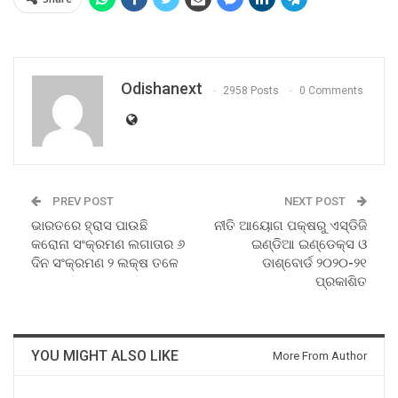
Odishanext
2958 Posts
0 Comments
PREV POST
NEXT POST
ଭାରତରେ ହ୍ରାସ ପାଉଛି
ନୀତି ଆୟୋଗ ପକ୍ଷରୁ ଏସ୍ଡିଜି
କରୋନା ସଂକ୍ରମଣ ଲଗାତାର ୬
ଇଣ୍ଡିଆ ଇଣ୍ଡେକ୍ସ ଓ
ଦିନ ସଂକ୍ରମଣ ୨ ଲକ୍ଷ ତଳେ
ଡାଶ୍‌ବୋର୍ଡ ୨୦୨୦-୨୧
ପ୍ରକାଶିତ
YOU MIGHT ALSO LIKE
More From Author