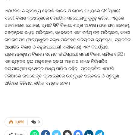
ଏମଓସିର ଉଦ୍ଦେଶ୍ୟ ହେଉଛି ଭାରତ ଓ ଜାପାନ ମଧ୍ୟରେ ଦୀର୍ଘସ୍ଥାୟୀ
ସହରୀ ବିକାଶ କ୍ଷେତ୍ରରେ ବୈଷୟିକ ସହଯୋଗକୁ ସୁଦୃଢ଼ କରିବା। ଏଥିରେ
ସହରୀକରଣ ଯୋଜନା, ସ୍ମାର୍ଟ ସିଟି ବିକାଶ, ଶସ୍ତା ଆବାସ (ଭଡ଼ା ଘର ସମେତ),
ସହରାଞ୍ଚଳ ବନ୍ୟା ପରିଚାଳନା, ସ୍ବେରେଜ ଏବଂ ବର୍ଜ୍ୟ ଜଳ ପରିଚାଳନା, ସହରୀ
ଗମନାଗମନ (ଅତ୍ୟାଧୁନିକ ଦକ୍ଷ ପରିବହନ ପରିଚାଳନା ବ୍ୟବସ୍ଥା, ଟ୍ରାନଜିଟ
ଆଧାରିତ ବିକାଶ ଓ ବହୁଉପଯୋଗୀ ଏକୀକରଣ) ଏବଂ ବିପର୍ଯ୍ୟୟ
ପ୍ରଶମନକ୍ଷମ ବିକାଶ) ସମେତ ଦୀର୍ଘସ୍ଥାୟୀ ସହରୀ ବିକାଶ ସାମିଲ ରହିଛି।
ଏହାବ୍ୟତୀତ ଦୁଇ ପକ୍ଷଙ୍କ ଦ୍ବାରା ଆପୋସ ଭାବେ ନିର୍ଦ୍ଧାରିତ
କରାଯାଇଥିବା କ୍ଷେତ୍ର ମଧ୍ୟ ସାମିଲ ରହିବ। ପ୍ରସ୍ତାବିତ ଏମଓସି
ଜରିଆରେ ଉପରୋକ୍ତ କ୍ଷେତ୍ରରେ ଉତ୍କୃଷ୍ଟ ପ୍ରଚଳନ ଓ ପ୍ରମୁଖ
ଅଭିଜ୍ଞତା ବିନିମୟ କରିବା ସମ୍ଭବ ହେବ।
1,050
0
Share