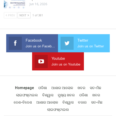
Jun 16, 2026
PREV
NEXT
1 of 381
Facebook
Twitter
Join us on Facebook
Join us on Twitter
Youtube
Join us on Youtube
Homepage
ଓଡିଶା
ଆଶାର ଆଲୋକ
ଖବର
ସତ-ମିଛ
ଲାଇଫଷ୍ଟାଇଲ
ବିଶ୍ୱାସ
ମୁଖ୍ୟ ଖବର
ଓଡିଶା
ଖବର
ଦେଶ-ବିଦେଶ
ଆଶାର ଆଲୋକ
ବିଶ୍ୱାସ
ବଜାର
ସତ-ମିଛ
ଲାଇଫଷ୍ଟାଇଲ