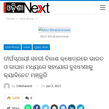
Home
ଦେଶ-ବିଦେଶ
bbsr bhubaneswar
ଦେଶ-ବିଦେଶ
ବଜାର
ମୁଖ୍ୟ ଖବର
ଦୀର୍ଘସ୍ଥାୟୀ ସହରୀ ବିକାଶ କ୍ଷେତ୍ରରେ ଭାରତ
ଓ ଜାପାନ ମଧ୍ୟରେ ସହଯୋଗ ବୁଝାମଣାକୁ
କ୍ୟାବିନେଟ ମଞ୍ଜୁରି
On
Jun 3, 2021
By
Odishanext
1,050
0
Share