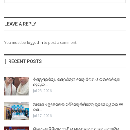
LEAVE A REPLY
You must be
logged in
to post a comment.
RECENT POSTS
ବିଶ୍ୱପ୍ରସିଦ୍ଧ କଣ୍ଠଶିଳ୍ପୀ ସୋନୁ ନିଗମ ଓ ଇଉଜେନିକ୍ସ
ହେୟାର…
Jul 23, 2026
ଆକାଶ ଏଜୁକେସନାଲ ସର୍ଭିସେସ୍ ଲିମିଟେଡ୍ ଭୁବନେଶ୍ୱରର ୧୧
ଜଣ…
Jul 17, 2026
ରିଲାଏନ୍ସ ଡିଜିଟାଲ୍ ଆଣିଲା ଗ୍ରାଣ୍ଡ ରଥଯାତ୍ରା ଫେଷ୍ଟିଭ୍