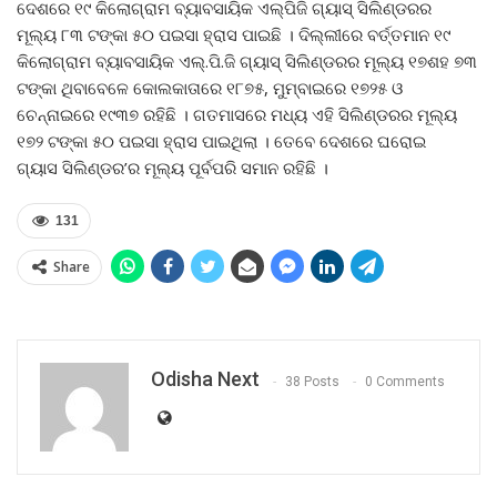
ଦେଶରେ ୧୯ କିଲୋଗ୍ରାମ ବ୍ୟାବସାୟିକ ଏଲ୍‍ପିଜି ଗ୍ୟାସ୍‍ ସିଲିଣ୍ଡରର
ମୂଲ୍ୟ ୮୩ ଟଙ୍କା ୫୦ ପଇସା ହ୍ରାସ ପାଇଛି । ଦିଲ୍ଲୀରେ ବର୍ତ୍ତମାନ ୧୯
କିଲୋଗ୍ରାମ ବ୍ୟାବସାୟିକ ଏଲ୍‍.ପି.ଜି ଗ୍ୟାସ୍‍ ସିଲିଣ୍ଡରର ମୂଲ୍ୟ ୧୭ଶହ ୭୩
ଟଙ୍କା ଥିବାବେଳେ କୋଲକାତାରେ ୧୮୭୫, ମୁମ୍ବାଇରେ ୧୭୨୫ ଓ
ଚେନ୍ନାଇରେ ୧୯୩୭ ରହିଛି । ଗତମାସରେ ମଧ୍ୟ ଏହି ସିଲିଣ୍ଡରର ମୂଲ୍ୟ
୧୭୨ ଟଙ୍କା ୫୦ ପଇସା ହ୍ରାସ ପାଇଥିଲା । ତେବେ ଦେଶରେ ଘରୋଇ
ଗ୍ୟାସ ସିଲିଣ୍ଡର’ର ମୂଲ୍ୟ ପୂର୍ବପରି ସମାନ ରହିଛି ।
131
Share
Odisha Next
38 Posts
0 Comments