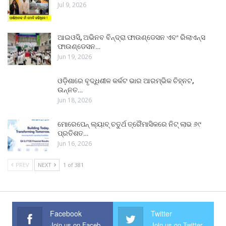
Jul 9, 2026
ଆଇଓସି, ଅଭିନବ ବିନ୍ଦ୍ରା ଫାଉଣ୍ଡେସନ ଏବଂ ରିଲାଏନ୍ସ
ଫାଉଣ୍ଡେସନ…
Jun 19, 2026
ଓଡ଼ିଶାରେ ବୃଦ୍ଧିଶୀଳ କର୍କଟ ଭାର ଆରମ୍ଭିକ ଚିହ୍ନଟ,
ଉନ୍ନତ…
Jun 18, 2026
ମୋରେପେନ୍ ଲ୍ୟାବ୍ ଚତୁର୍ଥ ତ୍ରୈମାସିକରେ ନିଟ୍ ଲାଭ ୬୯
ପ୍ରତିଶତ…
Jun 16, 2026
PREV
NEXT
1 of 381
Facebook
Twitter
Join us on Facebook
Join us on Twitter