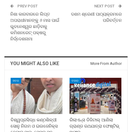
PREV POST
NEXT POST
ନିଶା କାରବାରରେ ଲିପ୍ତ
ଦଶମ ଶ୍ରେଣୀ ପାଠ୍ୟକ୍ରମରେ
ଅପରାଧୀମାନଙ୍କୁ ୬ ମାସ ପାଇଁ
ପରିବର୍ତ୍ତନ
ଭୁବନେଶ୍ୱର ଛାଡ଼ିବାକୁ
କମିଶନରେଟ୍‍ ପକ୍ଷରୁ
ନିର୍ଦ୍ଦେଶନାମା
YOU MIGHT ALSO LIKE
More From Author
ଖବର
ବଜାର
ବିଶ୍ୱପ୍ରସିଦ୍ଧ କଣ୍ଠଶିଳ୍ପୀ
ରିଲାଏନ୍ସ ଡିଜିଟାଲ୍ ଆଣିଲା
ସୋନୁ ନିଗମ ଓ ଇଉଜେନିକ୍ସ
ଗ୍ରାଣ୍ଡ ରଥଯାତ୍ରା ଫେଷ୍ଟିଭ୍