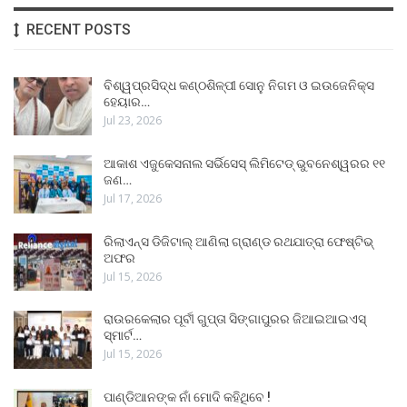
RECENT POSTS
ବିଶ୍ୱପ୍ରସିଦ୍ଧ କଣ୍ଠଶିଳ୍ପୀ ସୋନୁ ନିଗମ ଓ ଇଉଜେନିକ୍ସ
ହେୟାର…
Jul 23, 2026
ଆକାଶ ଏଜୁକେସନାଲ ସର୍ଭିସେସ୍ ଲିମିଟେଡ୍ ଭୁବନେଶ୍ୱରର ୧୧
ଜଣ…
Jul 17, 2026
ରିଲାଏନ୍ସ ଡିଜିଟାଲ୍ ଆଣିଲା ଗ୍ରାଣ୍ଡ ରଥଯାତ୍ରା ଫେଷ୍ଟିଭ୍
ଅଫର
Jul 15, 2026
ରାଉରକେଲାର ପୂର୍ବୀ ଗୁପ୍ତା ସିଙ୍ଗାପୁରର ଜିଆଇଆଇଏସ୍
ସ୍ମାର୍ଟ…
Jul 15, 2026
ପାଣ୍ଡିଆନଙ୍କ ନାଁ ମୋଦି କହିଥିବେ !