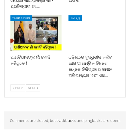
ହେୟାର ସାଇନ୍ସେସ୍ର ସହ-
ଅଫର
ପ୍ରତିଷ୍ଠାତା ଡା.…
ଆଶାର ଆଲୋକ
ବାଣିଜ୍ୟ
ପାଣ୍ଡିଆନଙ୍କ ନାଁ ମୋଦି
ଓଡ଼ିଶାରେ ବୃଦ୍ଧିଶୀଳ କର୍କଟ
କହିଥିବେ !
ଭାର ଆରମ୍ଭିକ ଚିହ୍ନଟ,
ଉନ୍ନତ ଚିକିତ୍ସାରେ ସମାନ
ଅଭିଗମ୍ୟତା ଏବଂ ଏକ…
PREV
NEXT
Comments are closed, but
trackbacks
and pingbacks are open.