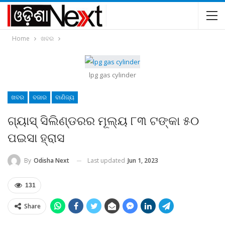
Home
ଖବର
lpg gas cylinder
ଖବର
ବଜାର
ବାଣିଜ୍ୟ
ଗ୍ୟାସ୍‍ ସିଲିଣ୍ଡରର ମୂଲ୍ୟ ୮୩ ଟଙ୍କା ୫୦
ପଇସା ହ୍ରାସ
Last updated
Jun 1, 2023
By
Odisha Next
131
Share