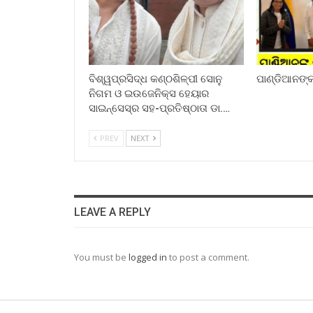
ବିଶ୍ୱପ୍ରସିଦ୍ଧ କଣ୍ଠଶିଳ୍ପୀ ସୋନୁ
ପାଣ୍ଡିଆନଙ୍କ 
ନିଗମ ଓ ଇଉଜେନିକ୍ସ ହେୟାର
ସାଇନ୍ସେସ୍ର ସହ-ପ୍ରତିଷ୍ଠାତା ଡା.…
PREV
NEXT
LEAVE A REPLY
You must be
logged in
to post a comment.