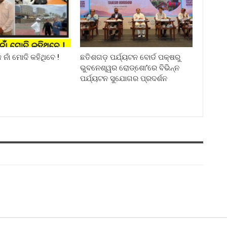
ନାଁ ମୋଦି କହିଥିବେ !
ଛତିଶଗଡ଼ ପର୍ଯ୍ୟଟନ ବୋର୍ଡ ପକ୍ଷରୁ
ଭୁବନେଶ୍ୱର ରୋଡ୍‌ଶୋ’ରେ ବିଭିନ୍ନ
ପର୍ଯ୍ୟଟନ ସୁଯୋଗର ପ୍ରଦର୍ଶନ