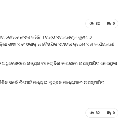
82
0
ାର ଗୌରବ ହାସଲ କରିଛି । ରାଜ୍ୟ ସରକାରଙ୍କ ସୂଚନା ଓ
 ଓଡ଼ିଶା ଶାଖା ଏବଂ ଓକାକ୍‍ ର ବୈଷୟିକ ସହାୟତା କ୍ରମେ ଏହା କାର୍ଯ୍ୟକାରୀ
 ଅଧିବେଶନରେ ରାଜ୍ୟର ବଜେଟ୍‍ ବିନା କାଗଜରେ ଉପସ୍ଥାପିତ ହୋଇଥିଲା
ୈତିକ ସର୍ଭେ ରିପୋର୍ଟ ମଧ୍ୟ ଇ-ପୁସ୍ତକ ମାଧ୍ୟମରେ ଉପସ୍ଥାପିତ
82
0