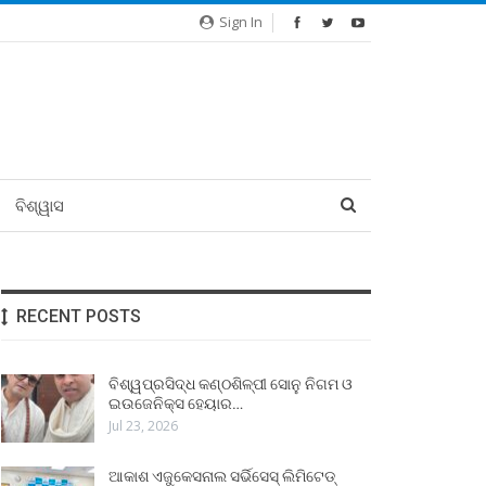
Sign In
ବିଶ୍ୱାସ
RECENT POSTS
ବିଶ୍ୱପ୍ରସିଦ୍ଧ କଣ୍ଠଶିଳ୍ପୀ ସୋନୁ ନିଗମ ଓ
ଇଉଜେନିକ୍ସ ହେୟାର…
Jul 23, 2026
ଆକାଶ ଏଜୁକେସନାଲ ସର୍ଭିସେସ୍ ଲିମିଟେଡ୍