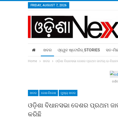
FRIDAY, AUGUST 7, 2026
ଖବର
ଓ୍ୱେବ ଷ୍ଟୋରିଜ୍‌ STORIES
ସତ-ମି
Home
ଖବର
ଓଡ଼ିଶା ବିଧାନସଭା ଦେଶର ପ୍ରଥମ ଜାତୀୟ ଇ-ବିଧାନ
odi
ଖବର
ଦେଶ-ବିଦେଶ
ମୁଖ୍ୟ ଖବର
ଓଡ଼ିଶା ବିଧାନସଭା ଦେଶର ପ୍ରଥମ ଜ
କରିଛି