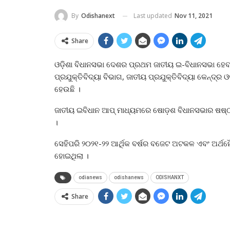
Last updated
Nov 11, 2021
By
Odishanext
Share
ଓଡ଼ିଶା ବିଧାନସଭା ଦେଶର ପ୍ରଥମ ଜାତୀୟ ଇ-ବିଧାନସଭା ହେବ
ପ୍ରଯୁକ୍ତିବିଦ୍ୟା ବିଭାଗ, ଜାତୀୟ ପ୍ରଯୁକ୍ତିବିଦ୍ୟା କେନ୍ଦ୍ର
ହେଉଛି ।
ଜାତୀୟ ଇବିଧାନ ଆପ୍‍ ମାଧ୍ୟମରେ ଷୋଡ଼ଶ ବିଧାନସଭାର ଷଷ୍ଠ
।
ସେହିପରି ୨୦୨୧-୨୨ ଆର୍ଥିକ ବର୍ଷର ବଜେଟ ଅଟକଳ ଏବଂ ଅର୍ଥନ
ହୋଇଥିଲା ।
odianews
odishanews
ODISHANXT
Share