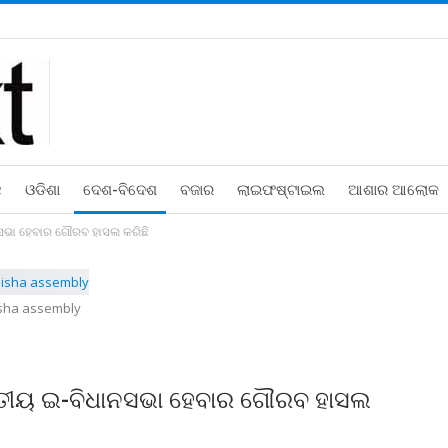
ଛ
ଓଡିଶା
ଦେଶ-ବିଦେଶ
ବଜାର
ଲାଇଫଷ୍ଟାଇଲ
ଆଶାର ଆଲୋକ
ସଭା ହେବାର ଗୌରବ ହାସଲ କରିଛି
sha assembly
ାତୀୟ ଇ-ବିଧାନସଭା ହେବାର ଗୌରବ ହାସଲ