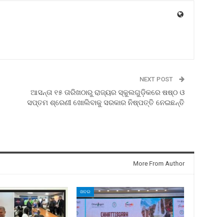
NEXT POST
ଆସନ୍ତା ୧୫ ତାରିଖଠାରୁ ରାଜ୍ୟର ସ୍କୁଲଗୁଡ଼ିକରେ ଷଷ୍ଠ ଓ
ସପ୍ତମ ଶ୍ରେଣୀ ଖୋଲିବାକୁ ସରକାର ନିଷ୍ପତ୍ତି ନେଇଛନ୍ତି
More From Author
ଖବର