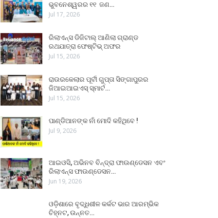
ଭୁବନେଶ୍ୱରର ୧୧ ଜଣ…
Jul 17, 2026
ରିଲାଏନ୍ସ ଡିଜିଟାଲ୍ ଆଣିଲା ଗ୍ରାଣ୍ଡ
ରଥଯାତ୍ରା ଫେଷ୍ଟିଭ୍ ଅଫର
Jul 15, 2026
ରାଉରକେଲାର ପୂର୍ବୀ ଗୁପ୍ତା ସିଙ୍ଗାପୁରର
ଜିଆଇଆଇଏସ୍ ସ୍ମାର୍ଟ…
Jul 15, 2026
ପାଣ୍ଡିଆନଙ୍କ ନାଁ ମୋଦି କହିଥିବେ !
Jul 9, 2026
ଆଇଓସି, ଅଭିନବ ବିନ୍ଦ୍ରା ଫାଉଣ୍ଡେସନ ଏବଂ
ରିଲାଏନ୍ସ ଫାଉଣ୍ଡେସନ…
Jun 19, 2026
ଓଡ଼ିଶାରେ ବୃଦ୍ଧିଶୀଳ କର୍କଟ ଭାର ଆରମ୍ଭିକ
ଚିହ୍ନଟ, ଉନ୍ନତ…