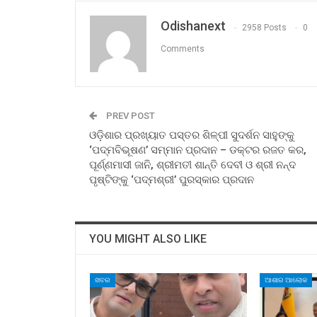
Odishanext
2958 Posts
0
Comments
PREV POST
ଓଡ଼ିଶାର ପ୍ରଖ୍ୟାତ ପସ୍ତର ଶିଳ୍ପୀ ସୁଦର୍ଶନ ସାହୁଙ୍କୁ
‘ପଦ୍ମବିଭୂଷଣ’ ସମ୍ମାନ ପ୍ରଦାନ – ଡକ୍ଟର ରଜତ କର,
ପୂର୍ଣ୍ଣମାସୀ ଜାନି, ଶ୍ରୀମତୀ ଶାନ୍ତି ଦେବୀ ଓ ଶ୍ରୀ ନନ୍ଦ
ପୃଷ୍ଟିଙ୍କୁ ‘ପଦ୍ମଶ୍ରୀ’ ପୁରସ୍କାର ପ୍ରଦାନ
YOU MIGHT ALSO LIKE
ଖବର
ଆଶାର ଆଲୋକ