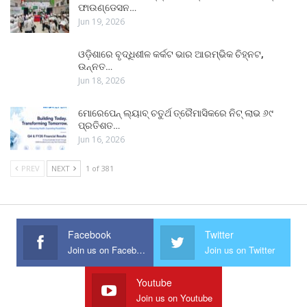
ଫାଉଣ୍ଡେସନ…
Jun 19, 2026
ଓଡ଼ିଶାରେ ବୃଦ୍ଧିଶୀଳ କର୍କଟ ଭାର ଆରମ୍ଭିକ ଚିହ୍ନଟ,
ଉନ୍ନତ…
Jun 18, 2026
ମୋରେପେନ୍ ଲ୍ୟାବ୍ ଚତୁର୍ଥ ତ୍ରୈମାସିକରେ ନିଟ୍ ଲାଭ ୬୯
ପ୍ରତିଶତ…
Jun 16, 2026
PREV
NEXT
1 of 381
Facebook
Twitter
Join us on Facebook
Join us on Twitter
Youtube
Join us on Youtube