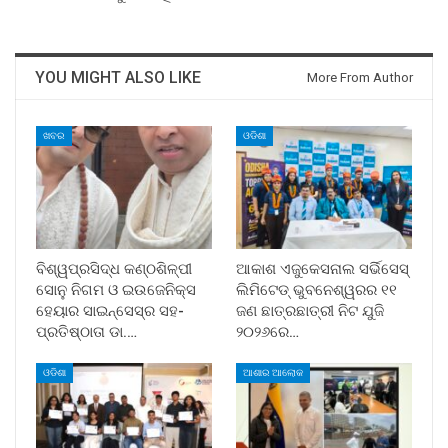
YOU MIGHT ALSO LIKE
More From Author
ଖବର
ଓଡିଶା
ବିଶ୍ୱପ୍ରସିଦ୍ଧ କଣ୍ଠଶିଳ୍ପୀ
ଆକାଶ ଏଜୁକେସନାଲ ସର୍ଭିସେସ୍
ସୋନୁ ନିଗମ ଓ ଇଉଜେନିକ୍ସ
ଲିମିଟେଡ୍ ଭୁବନେଶ୍ୱରର ୧୧
ହେୟାର ସାଇନ୍ସେସ୍ର ସହ-
ଜଣ ଛାତ୍ରଛାତ୍ରୀ ନିଟ ଯୁଜି
ପ୍ରତିଷ୍ଠାତା ଡା.…
୨୦୨୬ରେ…
ଓଡିଶା
ଆଶାର ଆଲୋକ