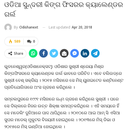
ଓଡିଆ ସୁନ୍ଦରୀ କିଙ୍ଗ ଫିସରର କ୍ୟାଲେଣ୍ଡର
ଗର୍ଲ
Last updated
Apr 20, 2018
By
Odishanext
589
0
Share
ଭୁବନେଶ୍ୱର(ଓଡିଶାନେକ୍ସଟ୍‌): ଓଡିଶାର ସୁଶ୍ରୀ ଶ୍ରେୟା ମିଶ୍ର
କିଙ୍ଗଫିସରରେ କ୍ୟାଲେଣ୍ଡକ ଗର୍ଲ ଭାବରେ ପରିଚିତ। ଏବେ ବଲିଉଡ୍‌ରେ
ସୁଶ୍ରୀ ବେଶ୍‌ ସକ୍ରିୟ । ୨୦୧୫ ମସିହାରେ ସେ ମିସ୍‌ ୟୁନାଇଟେଡ କଣ୍ଟିନେଣ୍ଟ
ପ୍ରତିଯୋଗିତାରେ ଅଂସ ଗ୍ରହଣ କରିଥିଲେ ।
ସମ୍ବଲପୁରରେ ୧୯୯୧ ମସିହାରେ ଜନ୍ମ ଗ୍ରହଣ କରିଥିଲେ ସୁଶ୍ରୀ । ପରେ
ସେ ଦିଲ୍ଲରେ ନିଜର ଉଚ୍ଚ ଶିକ୍ଷା ସମାପ୍ତକରିଥିଲେ । ଏହି ସମୟରେ ହିଁ
ସେ ମଡେଲିଂ ଦୁନିଆରେ ପାଦ ଥାପିଥିଲେ । ୨୦୧୦ରେ ଆଇ ଆମ୍‌ ସି ଏସିଆ
ସୁପର ମଡେଲ୍‌ ମୁକୁଟର ବିଜୟନୀ ହୋଇଥିଲେ । ୨୦୧୩ରେ ମିସ୍‌ ଡିଭା ଓ
୨୦୧୫ରେ ମିସ୍‌ ଇଣ୍ଡିଆ ହୋଇଥିଲେ ।