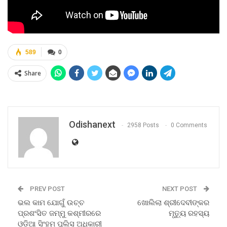
589
0
Share
Odishanext
2958 Posts
0 Comments
PREV POST
NEXT POST
ଭଲ କାମ ଯୋଗୁଁ ଉଚ୍ଚ
ଖୋଲିଲା ଶ୍ରୀଦେବୀଙ୍କର
ପ୍ରଶଂସିତ ଜମ୍ମୁ କଶ୍ମୀରରେ
ମୃତ୍ୟୁ ରହସ୍ୟ
ଓଡିଆ ସିଂହମ ପୁଲିସ ଅଧିକାରୀ