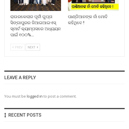
ରାଉରକେଲାର ପୂର୍ବୀ ଗୁପ୍ତା
ପାଣ୍ଡିଆନଙ୍କ ନାଁ ମୋଦି
ସିଙ୍ଗାପୁରର ଜିଆଇଆଇଏସ୍
କହିଥିବେ !
ସ୍ମାର୍ଟ କ୍ୟାମ୍ପସରେ ଅଧ୍ୟୟନ
ପାଇଁ ୧୦୦%…
PREV
NEXT
LEAVE A REPLY
You must be
logged in
to post a comment.
RECENT POSTS