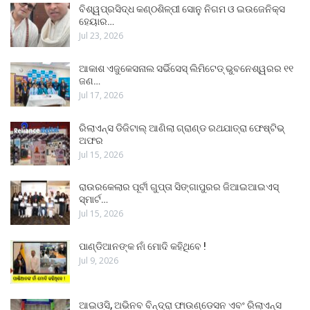
ବିଶ୍ୱପ୍ରସିଦ୍ଧ କଣ୍ଠଶିଳ୍ପୀ ସୋନୁ ନିଗମ ଓ ଇଉଜେନିକ୍ସ
ହେୟାର…
Jul 23, 2026
ଆକାଶ ଏଜୁକେସନାଲ ସର୍ଭିସେସ୍ ଲିମିଟେଡ୍ ଭୁବନେଶ୍ୱରର ୧୧
ଜଣ…
Jul 17, 2026
ରିଲାଏନ୍ସ ଡିଜିଟାଲ୍ ଆଣିଲା ଗ୍ରାଣ୍ଡ ରଥଯାତ୍ରା ଫେଷ୍ଟିଭ୍
ଅଫର
Jul 15, 2026
ରାଉରକେଲାର ପୂର୍ବୀ ଗୁପ୍ତା ସିଙ୍ଗାପୁରର ଜିଆଇଆଇଏସ୍
ସ୍ମାର୍ଟ…
Jul 15, 2026
ପାଣ୍ଡିଆନଙ୍କ ନାଁ ମୋଦି କହିଥିବେ !
Jul 9, 2026
ଆଇଓସି, ଅଭିନବ ବିନ୍ଦ୍ରା ଫାଉଣ୍ଡେସନ ଏବଂ ରିଲାଏନ୍ସ