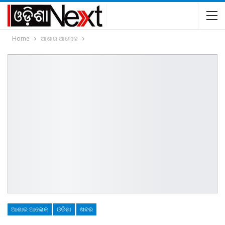
Home
ଆଶାର ଆଲୋକ
ଆଶାର ଆଲୋକ
ଓଡିଶା
ଖବର