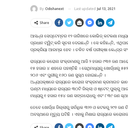
Last updated
Jul 13, 2021
By
Odishanext
Share
ଆସନ୍ତା ସେପ୍ଟେମ୍ବର ୧୨ ତାରିଖରେ କୋଭିଡ୍‍ କଟକଣା ମଧ୍ୟରେ ନ
ପ୍ରଧାନ ଟ୍ୱିଟ୍‍ କରି ସୂଚନା ଦେଇଛନ୍ତି । ସେ କହିଛନ୍ତି, ଏଥିପା
ପ୍ରକ୍ରିୟା ଆରମ୍ଭ ହେବ । ଚଳିତ ବର୍ଷ ପରୀକ୍ଷା କେନ୍ଦ୍ର ସଂଖ
ରାଜ୍ୟରେ କରୋନା ସଂକ୍ରମଣରୁ ଆଜି ୨ ହଜାର ୯୩୭ ଜଣ ଆରୋଗ
୧୫ ହଜାର ୪ ଶହରେ ପହଞ୍ଚିଛି । ସେଥିମଧ୍ୟରୁ ଖୋର୍ଦ୍ଧାରୁ 
୨୦୬ ଏବଂ ପୁରୀରୁ ୧୬୦ ଜଣ ସୁସ୍ଥ ହୋଇଛନ୍ତି ।
ଅନ୍ୟପକ୍ଷରେ ରାଜ୍ୟରେ କରୋନା ସଂକ୍ରମଣ କ୍ରମାଗତ ଭାବେ 
ଘଣ୍ଟା ମଧ୍ୟରେ ରାଜ୍ୟର ୩୦ଟି ଜିଲ୍ଲା ଓ ଷ୍ଟେଟ୍‍ ପୁଲ୍‍ରୁ
ମଧ୍ୟରୁ ୧ ହଜାର ୧୫୪ ଜଣ ସଙ୍ଗରୋଧରୁ ଏବଂ ୮୩୯ ଜଣ ସ୍ଥାନ
ତେବେ ଖୋର୍ଦ୍ଧା ଜିଲ୍ଲାରୁ ସର୍ବାଧିକ ୩୨୨ ଓ କଟକରୁ ୨୯୭ ଜଣ
ଅବସ୍ଥାରେ ମୃତ୍ୟୁ ଘଟିଛି । ଏହାକୁ ମିଶାଇ ରାଜ୍ୟରେ କରୋନାଜନି
Share