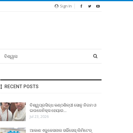
Sign In
ବିଶ୍ୱାସ
RECENT POSTS
ବିଶ୍ୱପ୍ରସିଦ୍ଧ କଣ୍ଠଶିଳ୍ପୀ ସୋନୁ ନିଗମ ଓ
ଇଉଜେନିକ୍ସ ହେୟାର…
Jul 23, 2026
ଆକାଶ ଏଜୁକେସନାଲ ସର୍ଭିସେସ୍ ଲିମିଟେଡ୍