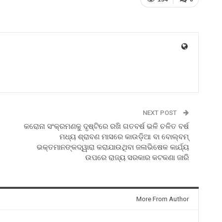
NEXT POST
କରୋନା ସଂକ୍ରମଣକୁ ଦୃଷ୍ଟିରେ ରଖି ଗତବର୍ଷ ଭଳି ଚଳିତ ବର୍ଷ
ମଧ୍ୟ ଶ୍ରାବଣ ମାସରେ କାଉଡ଼ିଆ ବା ବୋଲ୍‍ବମ୍‍
ଭକ୍ତମାନଙ୍କଦ୍ୱାରା କରାଯାଉଥିବା ଜଳାଭିଷେକ କାର୍ଯ୍ୟ
ଉପରେ ରାଜ୍ୟ ସରକାର କଟକଣା ଜାରି
More From Author