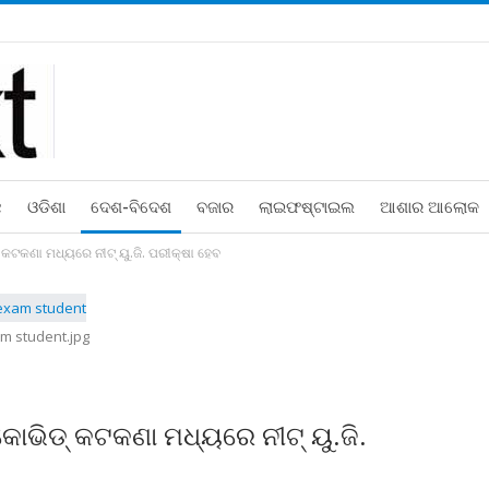
ଛ
ଓଡିଶା
ଦେଶ-ବିଦେଶ
ବଜାର
ଲାଇଫଷ୍ଟାଇଲ
ଆଶାର ଆଲୋକ
କଟକଣା ମଧ୍ୟରେ ନୀଟ୍‍ ୟୁ.ଜି. ପରୀକ୍ଷା ହେବ
m student.jpg
ଭିଡ୍‍ କଟକଣା ମଧ୍ୟରେ ନୀଟ୍‍ ୟୁ.ଜି.