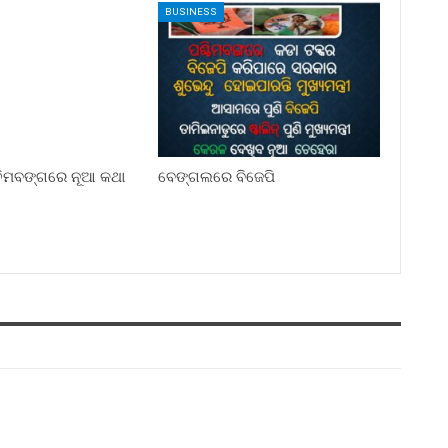
BUSINESS
୍ଚିମବଙ୍ଗରେ ନୂଆ କଥା
ବେଙ୍ଗଲରେ ବିଜେପି