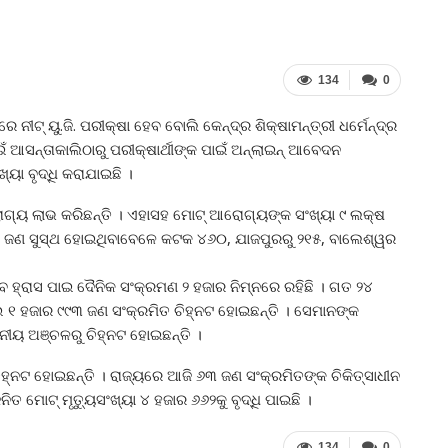
134
0
ୀଟ୍‍ ୟୁ.ଜି. ପରୀକ୍ଷା ହେବ ବୋଲି କେନ୍ଦ୍ର ଶିକ୍ଷାମନ୍ତ୍ରୀ ଧର୍ମେନ୍ଦ୍ର
ଇଁ ଆସନ୍ତାକାଲିଠାରୁ ପରୀକ୍ଷାର୍ଥୀଙ୍କ ପାଇଁ ଅନ୍‍ଲାଇନ୍‍ ଆବେଦନ
୍ୟା ବୃଦ୍ଧି କରାଯାଇଛି ।
୍ୟ ଲାଭ କରିଛନ୍ତି । ଏହାସହ ମୋଟ୍‍ ଆରୋଗ୍ୟଙ୍କ ସଂଖ୍ୟା ୯ ଲକ୍ଷ
୫୫୨ ଜଣ ସୁସ୍ଥ ହୋଇଥିବାବେଳେ କଟକ ୪୬୦, ଯାଜପୁରରୁ ୨୧୫, ବାଲେଶ୍ୱର
ହ୍ରାସ ପାଇ ଦୈନିକ ସଂକ୍ରମଣ ୨ ହଜାର ନିମ୍ନରେ ରହିଛି । ଗତ ୨୪
 ଆଉ ୧ ହଜାର ୯୯୩ ଜଣ ସଂକ୍ରମିତ ଚିହ୍ନଟ ହୋଇଛନ୍ତି । ସେମାନଙ୍କ
ୀୟ ଅଞ୍ଚଳରୁ ଚିହ୍ନଟ ହୋଇଛନ୍ତି ।
 ଚିହ୍ନଟ ହୋଇଛନ୍ତି । ରାଜ୍ୟରେ ଆଜି ୬୩ ଜଣ ସଂକ୍ରମିତଙ୍କ ଚିକିତ୍ସାଧୀନ
ତ ମୋଟ୍‍ ମୃତ୍ୟୁସଂଖ୍ୟା ୪ ହଜାର ୬୬୨କୁ ବୃଦ୍ଧି ପାଇଛି ।
134
0