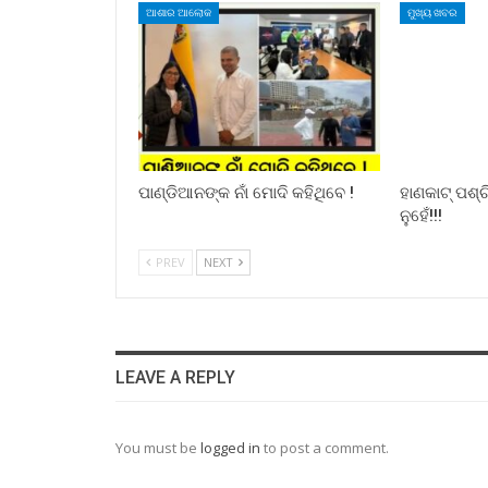
ଆଶାର ଆଲୋକ
ମୁଖ୍ୟ ଖବର
ପାଣ୍ଡିଆନଙ୍କ ନାଁ ମୋଦି କହିଥିବେ !
ହାଣକାଟ୍‌ ପଶ
ନୁହେଁ!!!
PREV
NEXT
LEAVE A REPLY
You must be
logged in
to post a comment.