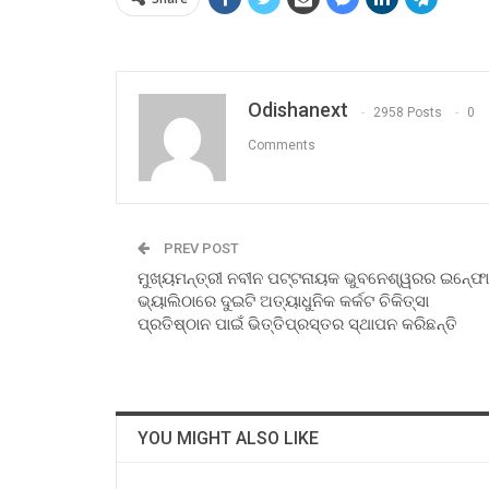
Odishanext
2958 Posts
0
Comments
PREV POST
ମୁଖ୍ୟମନ୍ତ୍ରୀ ନବୀନ ପଟ୍ଟନାୟକ ଭୁବନେଶ୍ୱରର ଇନ୍‍ଫୋ
ଭ୍ୟାଲିଠାରେ ଦୁଇଟି ଅତ୍ୟାଧୁନିକ କର୍କଟ ଚିକିତ୍ସା
ପ୍ରତିଷ୍ଠାନ ପାଇଁ ଭିତ୍ତିପ୍ରସ୍ତର ସ୍ଥାପନ କରିଛନ୍ତି
YOU MIGHT ALSO LIKE