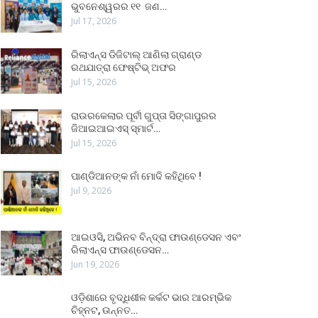
ଭୁବନେଶ୍ୱରର ୧୧ ଜଣ…
Jul 17, 2026
ରିଲାଏନ୍ସ ଡିଜିଟାଲ୍ ଆଣିଲା ଗ୍ରାଣ୍ଡ
ରଥଯାତ୍ରା ଫେଷ୍ଟିଭ୍ ଅଫର
Jul 15, 2026
ରାଉରକେଲାର ପୂର୍ବୀ ଗୁପ୍ତା ସିଙ୍ଗାପୁରର
ଜିଆଇଆଇଏସ୍ ସ୍ମାର୍ଟ…
Jul 15, 2026
ପାଣ୍ଡିଆନଙ୍କ ନାଁ ମୋଦି କହିଥିବେ !
Jul 9, 2026
ଆଇଓସି, ଅଭିନବ ବିନ୍ଦ୍ରା ଫାଉଣ୍ଡେସନ ଏବଂ
ରିଲାଏନ୍ସ ଫାଉଣ୍ଡେସନ…
Jun 19, 2026
ଓଡ଼ିଶାରେ ବୃଦ୍ଧିଶୀଳ କର୍କଟ ଭାର ଆରମ୍ଭିକ
ଚିହ୍ନଟ, ଉନ୍ନତ…