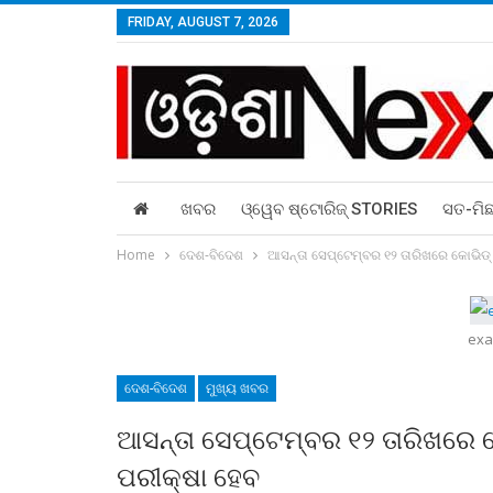
FRIDAY, AUGUST 7, 2026
ଖବର
ଓ୍ୱେବ ଷ୍ଟୋରିଜ୍‌ STORIES
ସତ-ମି
Home
ଦେଶ-ବିଦେଶ
ଆସନ୍ତା ସେପ୍ଟେମ୍ବର ୧୨ ତାରିଖରେ କୋଭିଡ୍‍ 
exa
ଦେଶ-ବିଦେଶ
ମୁଖ୍ୟ ଖବର
ଆସନ୍ତା ସେପ୍ଟେମ୍ବର ୧୨ ତାରିଖରେ କୋ
ପରୀକ୍ଷା ହେବ