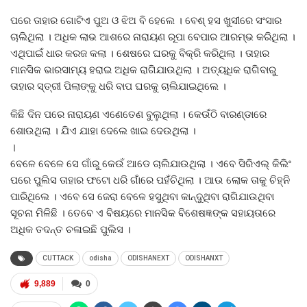
ପରେ ତାହାର ଗୋଟିଏ ପୁଅ ଓ ଝିଅ ବି ହେଲେ । ବେଶ୍‌ ହସ ଖୁସୀରେ ସଂସାର
ଚାଲିଥିଲା । ଅଧିକ ଲାଭ ଆଶରେ ନାରାୟଣ ରୂପା ବେପାର ଆରମ୍ଭ କରିଥିଲା ।
ଏଥିପାଇଁ ଧାର କରଜ କଲା । ଶେଷରେ ଘରକୁ ବିକ୍ରି କରିଥିଲା । ତାହାର
ମାନସିକ ଭାରସାମ୍ୟ ହରାଇ ଅଧିକ ରାଗିଯାଉଥିଲା । ଅତ୍ୟଧିକ ରାଗିବାରୁ
ତାହାର ସ୍ତ୍ରୀ ପିଲାଙ୍କୁ ଧରି ବାପ ଘରକୁ ଚାଲିଯାଇଥିଲେ ।
କିଛି ଦିନ ପରେ ନାରାୟଣ ଏଣେତେଣ ବୁଲୁଥିଲା । କେଉଁଠି ବାରଣ୍ଡାରେ
ଶୋଉଥିଲା । ଯିଏ ଯାହା ଦେଲେ ଖାଇ ଦେଉଥିଲା ।
।
ବେଳେ ବେଳେ ସେ ଗାଁରୁ କେଉଁ ଆଡେ ଚାଲିଯାଉଥିଲା । ଏବେ ସିରିଏଲ୍‌ କିଲିଂ
ପରେ ପୁଲିସ ତାହାର ଫଟୋ ଧରି ଗାଁରେ ପହଁଚିଥିଲା । ଆଉ ଲୋକ ତାକୁ ଚିହ୍ନି
ପାରିଥିଲେ । ଏବେ ସେ ଜେରା ବେଳେ ହସୁଥିବା କାନ୍ଦୁଥିବା ରାଗିଯାଉଥିବା
ସୂଚନା ମିଳିଛି । ତେବେ ଏ ବିଷୟରେ ମାନସିକ ବିଶେଷଜ୍ଞଙ୍କ ସହାୟତାରେ
ଅଧିକ ତଦନ୍ତ ଚଳାଇଛି ପୁଲିସ ।
CUTTACK
odisha
ODISHANEXT
ODISHANXT
9,889
0