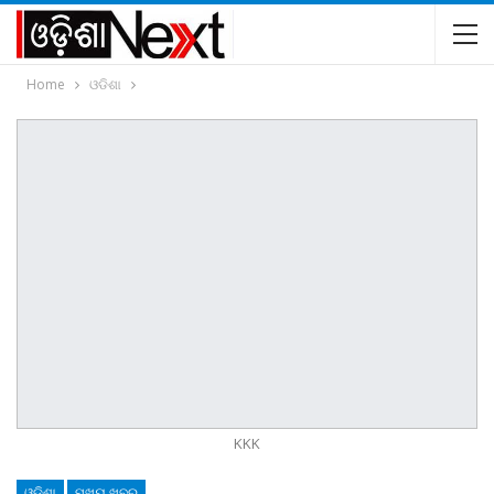
Home
ଓଡିଶା
KKK
ଓଡିଶା
ମୁଖ୍ୟ ଖବର