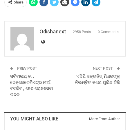
Share
Odishanext
2958 Posts
0 Comments
PREV POST
NEXT POST
ସଚିବାଳୟ ବା ,
ଏସିପି ସତ୍ୟଜିତ୍‌ ମିଶ୍ରଙ୍କୁ
ସେକ୍ରେଟେରିଏଟ୍‌ର ନାଆଁ
ନିଲମ୍ବିତ କଲେ ପୁଲିସ ଡିଜି
ବଦଳିବ , ହେବ ଲୋକସେବା
ଭବନ
YOU MIGHT ALSO LIKE
More From Author