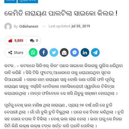
କେମିତି ନାରାୟଣ ପାଲଟିଲା ସାଇକୋ କିଲର !
Last updated
Jul 30, 2019
By
Odishanext
9,889
0
Share
କଟକ . – କଟକରେ ସିରିଏଲ୍‌ କିଲଂ ପଛର ସାଇକୋ କିଲରକୁ ପୁଲିସ ଧରିଥିବା
ଦାବି କରିଛି । ସିସି ଟିଭି ଫୁଟେଜ୍‌ ଆଧାରରେ ତାକୁ ଧରାଯାଇଥିବା ସୂଚନା
ଦିଆଯାଇଛି । ତାହାର ନାମ ନାରାୟଣ ସାହୁ ବୋଲି ଜଣା ପଡିଛି ଫନି ପୂର୍ବରୁ
ନାରାୟଣ ସାହୁକୁ ଏସ୍‌ସିବି ମେଡିକାଲ ମାନସିକରୋଗୀ ଓ୍ୱାର୍ଡରେ ଚିକିତ୍ସା
କରାଯାଉଥିଲା । ମାତ୍ର ଫନିବେଳେ ସେ ଖସି ଯିବୁକୁ ସକ୍ଷମ ହୋଇଥିଲା ।
ପୂର୍ବରୁ ବେଶ୍ ଭଲ ମଣିଷ ଥିଲା ନାରାୟଣ , ପ୍ରାୟ ୨୫ ବର୍ଷ ଧରି ସେ ଚୁଡି
ବେପାରୀ ଥିଲା । ଗାଁ ଗାଁ ବୁଲି ଚୁଡି ବିକୁଥିଲା । ପରେ ସେ ବିବାହ କରିଥିଲା । ଚୂଡି
ସହ ଜୋତା ଚପଲ ବି ବିକିଲା । ବେଶ୍‌ ଭଲ ଲାଭ ହେଲା । ଭଡା ଘରୁ ସେ ନିଜର
ଜିମି କିଣି ଲକ୍ଷ ଲକ୍ଷ ଟଙ୍କ ଖର୍ଚ୍ଚ କରି ଘରବି ତୋଳିଲା ।