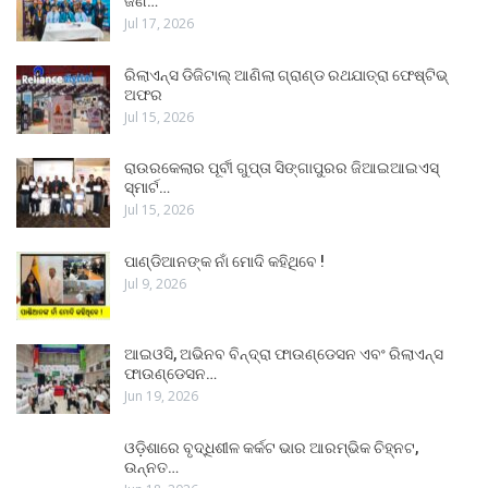
ଜଣ…
Jul 17, 2026
ରିଲାଏନ୍ସ ଡିଜିଟାଲ୍ ଆଣିଲା ଗ୍ରାଣ୍ଡ ରଥଯାତ୍ରା ଫେଷ୍ଟିଭ୍
ଅଫର
Jul 15, 2026
ରାଉରକେଲାର ପୂର୍ବୀ ଗୁପ୍ତା ସିଙ୍ଗାପୁରର ଜିଆଇଆଇଏସ୍
ସ୍ମାର୍ଟ…
Jul 15, 2026
ପାଣ୍ଡିଆନଙ୍କ ନାଁ ମୋଦି କହିଥିବେ !
Jul 9, 2026
ଆଇଓସି, ଅଭିନବ ବିନ୍ଦ୍ରା ଫାଉଣ୍ଡେସନ ଏବଂ ରିଲାଏନ୍ସ
ଫାଉଣ୍ଡେସନ…
Jun 19, 2026
ଓଡ଼ିଶାରେ ବୃଦ୍ଧିଶୀଳ କର୍କଟ ଭାର ଆରମ୍ଭିକ ଚିହ୍ନଟ,
ଉନ୍ନତ…