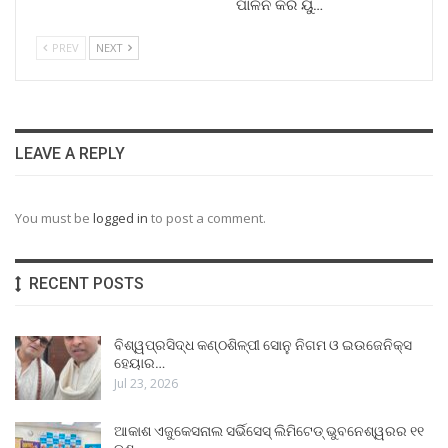
ପାଳନ କରି ୟୁ…
PREV
NEXT
LEAVE A REPLY
You must be
logged in
to post a comment.
RECENT POSTS
ବିଶ୍ୱପ୍ରସିଦ୍ଧ କଣ୍ଠଶିଳ୍ପୀ ସୋନୁ ନିଗମ ଓ ଇଉଜେନିକ୍ସ
ହେୟାର…
Jul 23, 2026
ଆକାଶ ଏଜୁକେସନାଲ ସର୍ଭିସେସ୍ ଲିମିଟେଡ୍ ଭୁବନେଶ୍ୱରର ୧୧