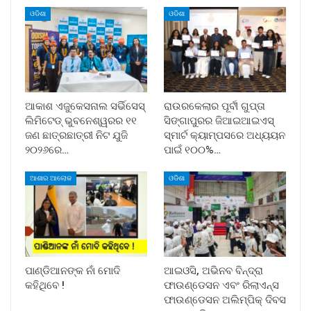
ଓଡିଶା
ଓଡିଶା
ଆକାଶ ଏଜୁକେସନାଲ ସର୍ଭିସେସ୍
ରାଉରକେଲାର ପୂର୍ବୀ ଗୁପ୍ତା
ଲିମିଟେଡ୍ ଭୁବନେଶ୍ୱରର ୧୧
ସିଙ୍ଗାପୁରର ଜିଆଇଆଇଏସ୍
ଜଣ ଛାତ୍ରଛାତ୍ରୀ ନିଟ ଯୁଜି
ସ୍ମାର୍ଟ କ୍ୟାମ୍ପସରେ ଅଧ୍ୟୟନ
୨୦୨୬ରେ…
ପାଇଁ ୧୦୦%…
ଆଶାର ଆଲୋକ
ଓଡିଶା
ପାଣ୍ଡିଆନଙ୍କ ନାଁ ମୋଦି
ଆଇଓସି, ଅଭିନବ ବିନ୍ଦ୍ରା
କହିଥିବେ !
ଫାଉଣ୍ଡେସନ ଏବଂ ରିଲାଏନ୍ସ
ଫାଉଣ୍ଡେସନ ଅଲିମ୍ପିକ୍ ଦିବସ