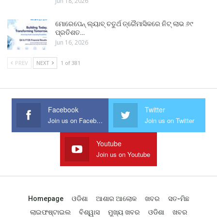
Jun 18, 2026
ମୋରେପେନ୍ ଲ୍ୟାବ୍ ଚତୁର୍ଥ ତ୍ରୈମାସିକରେ ନିଟ୍ ଲାଭ ୬୯
ପ୍ରତିଶତ…
Jun 16, 2026
PREV
NEXT
1 of 381
Facebook
Twitter
Join us on Facebook
Join us on Twitter
Youtube
Join us on Youtube
Homepage
ଓଡିଶା
ଆଶାର ଆଲୋକ
ଖବର
ସତ-ମିଛ
ଲାଇଫଷ୍ଟାଇଲ
ବିଶ୍ୱାସ
ମୁଖ୍ୟ ଖବର
ଓଡିଶା
ଖବର