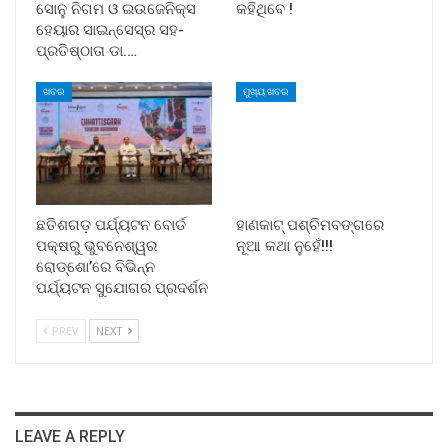
ସୋନୁ ନିଗମ ଓ ଇଉଜେନିକ୍ସ
କହିଥିବେ !
ହେୟାର ସାଇନ୍ସେସ୍ର ସହ-
ପ୍ରତିଷ୍ଠାତା ଡା.…
ଖବର
ମୁଖ୍ୟ ଖବର
ଛତିଶଗଡ଼ ପର୍ଯ୍ୟଟନ ବୋର୍ଡ
ହାଣକାଟ୍‌ ପଶ୍ଚିମବଙ୍ଗରେ
ପକ୍ଷରୁ ଭୁବନେଶ୍ୱର
ନୂଆ କଥା ନୁହେଁ!!!
ରୋଡ୍‌ଶୋ’ରେ ବିଭିନ୍ନ
ପର୍ଯ୍ୟଟନ ସୁଯୋଗର ପ୍ରଦର୍ଶନ
PREV
NEXT
LEAVE A REPLY