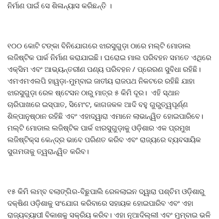
ନିର୍ମାଣ ପାଇଁ ସେ ଶିଳାନ୍ୟାସ କରିଛନ୍ତି ।
୧୦୦ କୋଟି ଟଙ୍କା ବିନିଯୋଗରେ ଝାରସୁଗୁଡ଼ା ଠାରେ ମଲ୍ଟି ମୋଡାଲ
ଲଜିଷ୍ଟିକ ପାର୍କ ନିର୍ମାଣ କରାଯାଇଛି। ଘରୋଇ ମାଲ ପରିବହନ ସମତେ ଏଥିରେ
ଏକ୍ସିମ ଏବଂ ଆଭ୍ୟନ୍ତରୀଣ ପଣ୍ୟ ପରିବହନ / ପ୍ରେରଣ ସୁବିଧା ରହିଛି।
ଏମଏମଏଲପି ହାୱଡ଼ା-ମୁମ୍ବାଇ ଜାତୀୟ ରାଜପଥ ନିକଟରେ ରହିଛି ଯାହା
ଝାରସୁଗୁଡ଼ା ରେଳ ଷ୍ଟେସନ ଠାରୁ ମାତ୍ର ୫ କିମି ଦୂର। ଏହି ସ୍ଥାନ
ଚାରିପାଖରେ ଇସ୍ପାତ, ସିମେଂଟ, କାଗଜକଳ ଆଦି ବହୁ ଗୁରୁତ୍ୱପୂର୍ଣ୍ଣ
ଶିଳ୍ପାନୁଷ୍ଠାନ ରହିଛି ଏବଂ ଏହାଦ୍ୱାରା ଏମାନେ ଲାଭାନ୍ୱିତ ହୋଇପାରିବେ।
ମଲ୍ଟି ମୋଡାଲ ଲଜିଷ୍ଟିକ ପାର୍କ ଝାରସୁଗୁଡ଼ାକୁ ଓଡ଼ିଶାର ଏକ ପ୍ରମୁଖ
ଲଜିଷ୍ଟିକ୍ସ କେନ୍ଦ୍ର ଭାବେ ପରିଣତ କରିବ ଏବଂ ରାଜ୍ୟରେ ବ୍ୟବସାୟିକ
ସୁଗମତାକୁ ତ୍ୱରାନ୍ୱିତ କରିବ।
୧୫ କିମି ଲମ୍ବ ବଲାଙ୍ଗିର-ବିଛୁପାଲି ରେଳଲାଇନ ଦ୍ୱାରା ପଶ୍ଚିମ ଓଡ଼ିଶାରୁ
ଦକ୍ଷିଣ ଓଡ଼ିଶାକୁ ସଂଯୋଗ କରିବାରେ ସହାୟକ ହୋଇପାରିବ ଏବଂ ଏହା
ରାଜ୍ୟବ୍ୟାପୀ ବିକାଶକୁ ସକ୍ରିୟ କରିବ। ଏହା ନୂଆଦିଲ୍ଲୀ ଏବଂ ମୁମ୍ବାଇ ଭଳି