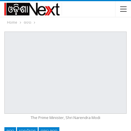
Home
ଖବର
The Prime Minister, Shri Narendra Modi
ଖବର
ଦେଶ-ବିଦେଶ
ମୁଖ୍ୟ ଖବର