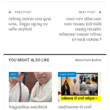
PREV POST
NEXT POST
ଆଜିଠାରୁ ଆରମ୍ଭ ହେଲା କୁମ୍ଭ
କେବେ ହେବ ଓଡ଼ିଶା ଲୋକ
ମେଳା, ବିଶ୍ୱର ସବୁଠାରୁ ବଡ଼
ସେବା ଆୟୋଗ (ଓପିଏସସି)
ଧାର୍ମିକ ସମ୍ମିଳନୀ
ପକ୍ଷରୁ ଆୟୋଜିତ
ଆସିଷ୍ଟାଣ୍ଟ ସେକ୍ସନ ଅଫିସର
(ଏଏସଓ) ପରୀକ୍ଷା ?
YOU MIGHT ALSO LIKE
More From Author
ଖବର
ଆଶାର ଆଲୋକ
ବିଶ୍ୱପ୍ରସିଦ୍ଧ କଣ୍ଠଶିଳ୍ପୀ
ପାଣ୍ଡିଆନଙ୍କ ନାଁ ମୋଦି