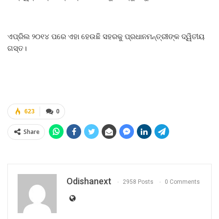
ଏପ୍ରିଲ ୨୦୧୪ ପରେ ଏହା ହେଉଛି ସହରକୁ ପ୍ରଧାନମନ୍ତ୍ରୀଙ୍କ ଦ୍ୱିତୀୟ
ଗସ୍ତ।
623
0
Share
Odishanext
2958 Posts
0 Comments