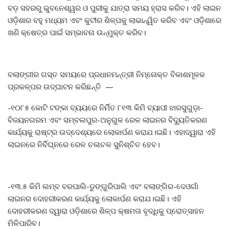
ବଡ଼ ସହରରୁ ଭୁବନେଶ୍ୱର ଓ ପୁରୀକୁ ଯାତ୍ରା ସମୟ ହ୍ରାସ କରିବ। ଏହି ଲାଇନ
ଓଡ଼ିଶାର ବହୁ ମଧ୍ୟମ ଏବଂ କୁଟୀର ଶିଳ୍ପକୁ ଲାଭାନ୍ୱିତ କରିବ ଏବଂ ଓଡ଼ିଶାରେ
ଖଣି କ୍ଷେତ୍ର ପାଇଁ ସମ୍ଭାବନା ଉନ୍ମୁକ୍ତ କରିବ।
ବଲାଙ୍ଗୀର ଗସ୍ତ ସମୟରେ ପ୍ରଧାନମନ୍ତ୍ରୀ ନିମ୍ନୋକ୍ତ ବିକାଶମୂଳକ
ପ୍ରକଳ୍ପର ଉଦ୍‌ଘାଟନ କରିଛନ୍ତି —
-୧୦୮୫ କୋଟି ଟଙ୍କା ବ୍ୟୟରେ ନିର୍ମିତ ୮୧୩ କିମି ବ୍ୟାପୀ ଝାରସୁଗୁଡ଼ା-
ବିଜୟନଗରମ ଏବଂ ସମ୍ବଲପୁର-ଅନୁଗୁଳ ରେଳ ଲାଇନର ବିଦ୍ୟୁତିକରଣ
କାର୍ଯ୍ୟକୁ ରାଷ୍ଟ୍ର ଉଦ୍ଦେଶ୍ୟରେ ଲୋକାର୍ପଣ କରାଯ।ଇଛି। ଏହାଦ୍ୱାରା ଏହି
ଲାଇନରେ ନିର୍ବିଘ୍ନରେ ରେଳ ଚଳାଚଳ ସୁନିଶ୍ଚିତ ହେବ।
-୧୩.୫ କିମି ଲମ୍ବ ବରପାଲି-ଡୁଙ୍ଗୁରିପାଲି ଏବଂ ବଲାଙ୍ଗିର-ଦେଓଗାଁ
ଲାଇନର ଦୋହରୀକରଣ କାର୍ଯ୍ୟକୁ ଲୋକାର୍ପଣ କରାଯ।ଇଛି। ଏହି
ଦୋହରୀକରଣ ଦ୍ୱାରା ଓଡ଼ିଶାରେ ଶିଳ୍ପ କ୍ଷମତା ବୃଦ୍ଧିକୁ ପ୍ରୋତ୍ସାହନ
ମିଳିପାରିବ।