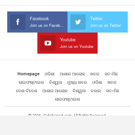
Facebook
Twitter
Join us on Facebook
Join us on Twitter
Youtube
Join us on Youtube
Homepage
ଓଡିଶା
ଆଶାର ଆଲୋକ
ଖବର
ସତ-ମିଛ
ଲାଇଫଷ୍ଟାଇଲ
ବିଶ୍ୱାସ
ମୁଖ୍ୟ ଖବର
ଓଡିଶା
ଖବର
ଦେଶ-ବିଦେଶ
ଆଶାର ଆଲୋକ
ବିଶ୍ୱାସ
ବଜାର
ସତ-ମିଛ
ଲାଇଫଷ୍ଟାଇଲ
© 2026 - Odishanext.com. All Rights Reserved.
Designed by
Web Odisha