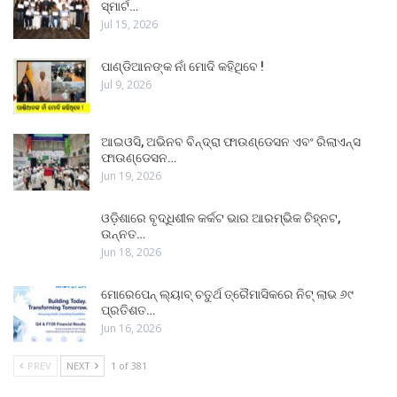
ସ୍ମାର୍ଟ…
Jul 15, 2026
ପାଣ୍ଡିଆନଙ୍କ ନାଁ ମୋଦି କହିଥିବେ !
Jul 9, 2026
ଆଇଓସି, ଅଭିନବ ବିନ୍ଦ୍ରା ଫାଉଣ୍ଡେସନ ଏବଂ ରିଲାଏନ୍ସ
ଫାଉଣ୍ଡେସନ…
Jun 19, 2026
ଓଡ଼ିଶାରେ ବୃଦ୍ଧିଶୀଳ କର୍କଟ ଭାର ଆରମ୍ଭିକ ଚିହ୍ନଟ,
ଉନ୍ନତ…
Jun 18, 2026
ମୋରେପେନ୍ ଲ୍ୟାବ୍ ଚତୁର୍ଥ ତ୍ରୈମାସିକରେ ନିଟ୍ ଲାଭ ୬୯
ପ୍ରତିଶତ…
Jun 16, 2026
PREV
NEXT
1 of 381