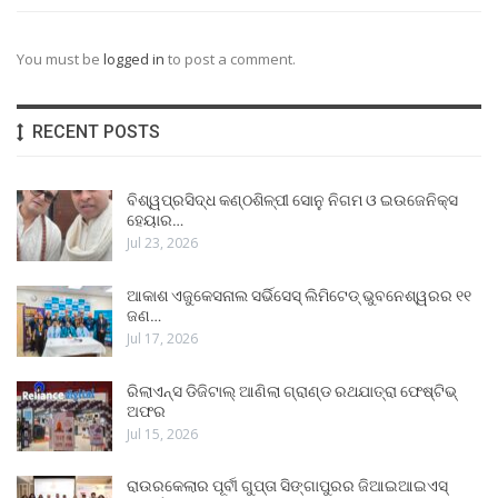
You must be
logged in
to post a comment.
RECENT POSTS
ବିଶ୍ୱପ୍ରସିଦ୍ଧ କଣ୍ଠଶିଳ୍ପୀ ସୋନୁ ନିଗମ ଓ ଇଉଜେନିକ୍ସ
ହେୟାର…
Jul 23, 2026
ଆକାଶ ଏଜୁକେସନାଲ ସର୍ଭିସେସ୍ ଲିମିଟେଡ୍ ଭୁବନେଶ୍ୱରର ୧୧
ଜଣ…
Jul 17, 2026
ରିଲାଏନ୍ସ ଡିଜିଟାଲ୍ ଆଣିଲା ଗ୍ରାଣ୍ଡ ରଥଯାତ୍ରା ଫେଷ୍ଟିଭ୍
ଅଫର
Jul 15, 2026
ରାଉରକେଲାର ପୂର୍ବୀ ଗୁପ୍ତା ସିଙ୍ଗାପୁରର ଜିଆଇଆଇଏସ୍