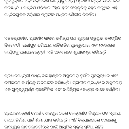
ପୁନରୁଦ୍ଧାର ଏବଂ ନବୀକରଣ କାର୍ଯ୍ୟକୁ ମଧ୍ୟ ପ୍ରଧାନମନ୍ତ୍ରୀ ଉଦଘାଟନ
କରିଛନ୍ତି । ପଶ୍ଚିମ ଓଡ଼ିଶାର “”ହର-ହରି” ସଂସ୍କୃତିକୁ ବହନ କରୁଥିବା ଏହି
ମନ୍ଦିରଗୁଡ଼ିକ ଓଡ଼ିଶାର ପ୍ରାଚୀନ ମନ୍ଦିର ଶୈଳୀର ନିଦର୍ଶନ।
ଏତଦବ୍ୟତୀତ, ପ୍ରାଚୀନ କାଳର ବାଣିଜ୍ୟ ପଥ ରୁଟ୍ରେ ପଡୁଥିବା ବଲାଙ୍ଗିର
ନିକଟବର୍ତୀ ରାଣୀପୁର ଝରିଆଲ କୀର୍ତିରାଜିର ପୁନରୁଦ୍ଧାର ଏବଂ ନବୀକରଣ
କାର୍ଯ୍ୟକୁ ପ୍ରଧାନମନ୍ତ୍ରୀ ଏହି ଅବସରରେ ଶୁଭାରମ୍ଭ କରିଛନ୍ତି।
ପ୍ରଧାନମନ୍ତ୍ରୀ ମଧ୍ୟ କଳାହାଣ୍ଡିର ଅସୁରଗଡ଼ ଦୁର୍ଗର ପୁନରୁଦ୍ଧାର ଏବଂ
ନବୀକରଣ କାର୍ଯ୍ୟକୁ ଉଦଘାଟନ କରିଛନ୍ତି। ପ୍ରାଚୀନ ଗ୍ରନ୍ଥରେ ଅସୁରଗଡ଼
ଏକ ଗୁରୁତ୍ୱପୂର୍ଣ୍ଣ ରାଜନୈତିକ ଏବଂ ବାଣିଜ୍ୟିକ କେନ୍ଦ୍ର ଭାବେ ବର୍ଣ୍ଣିତ।
ପ୍ରଧାନମନ୍ତ୍ରୀ ମୋଦୀ ସୋନପୁର ଠାରେ କେନ୍ଦ୍ରୀୟ ବିଦ୍ୟାଳୟର ସ୍ଥାୟୀ
କୋଠା ନିର୍ମାଣ ପାଇଁ ଶିଳାନ୍ୟାସ କରିଛନ୍ତି। ଏହି ବିଦ୍ୟାଳୟରେ ୧ହଜାରରୁ
ଊଦ୍ଧ୍ୱର୍ ଛାତ୍ରଛାତ୍ରୀଙ୍କ ପାଇଁ ଆଧୁନିକ ସ୍କୁଲ ସୁବିଧା ରହିବ ।