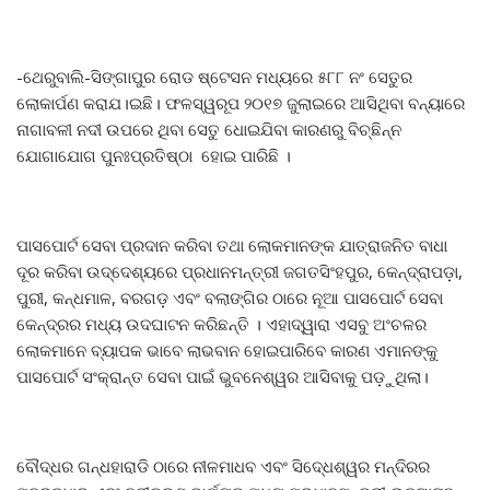
-ଥେରୁବାଲି-ସିଙ୍ଗାପୁର ରୋଡ ଷ୍ଟେସନ ମଧ୍ୟରେ ୫୮୮ ନଂ ସେତୁର
ଲୋକାର୍ପଣ କରାଯ।ଇଛି। ଫଳସ୍ୱରୂପ ୨୦୧୭ ଜୁଲାଇରେ ଆସିଥିବା ବନ୍ୟାରେ
ନାଗାବଳୀ ନଦୀ ଉପରେ ଥିବା ସେତୁ ଧୋଇଯିବା କାରଣରୁ ବିଚ୍ଛିନ୍ନ
ଯୋଗାଯୋଗ ପୁନଃପ୍ରତିଷ୍ଠା ହୋଇ ପାରିଛି ।
ପାସପୋର୍ଟ ସେବା ପ୍ରଦାନ କରିବା ତଥା ଲୋକମାନଙ୍କ ଯାତ୍ରାଜନିତ ବାଧା
ଦୂର କରିବା ଉଦ୍ଦେଶ୍ୟରେ ପ୍ରଧାନମନ୍ତ୍ରୀ ଜଗତସିଂହପୁର, କେନ୍ଦ୍ରାପଡ଼ା,
ପୁରୀ, କନ୍ଧମାଳ, ବରଗଡ଼ ଏବଂ ବଲାଙ୍ଗିର ଠାରେ ନୂଆ ପାସପୋର୍ଟ ସେବା
କେନ୍ଦ୍ରର ମଧ୍ୟ ଉଦଘାଟନ କରିଛନ୍ତି । ଏହାଦ୍ୱାରା ଏସବୁ ଅଂଚଳର
ଲୋକମାନେ ବ୍ୟାପକ ଭାବେ ଲାଭବାନ ହୋଇପାରିବେ କାରଣ ଏମାନଙ୍କୁ
ପାସପୋର୍ଟ ସଂକ୍ରାନ୍ତ ସେବା ପାଇଁ ଭୁବନେଶ୍ୱର ଆସିବାକୁ ପଡ଼ୁଥିଲା।
ବୌଦ୍ଧର ଗନ୍ଧହାରାଡି ଠାରେ ନୀଳମାଧବ ଏବଂ ସିଦେ୍ଧଶ୍ୱର ମନ୍ଦିରର