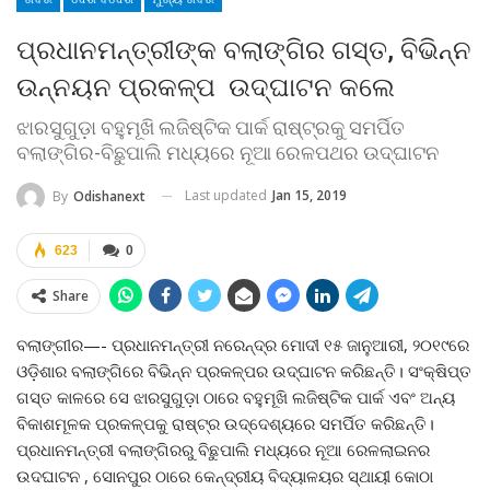
ପ୍ରଧାନମନ୍ତ୍ରୀଙ୍କ ବଲାଙ୍ଗିର ଗସ୍ତ, ବିଭିନ୍ନ
ଉନ୍ନୟନ ପ୍ରକଳ୍ପ ଉଦ୍‌ଘାଟନ କଲେ
ଝାରସୁଗୁଡ଼ା ବହୁମୂଖି ଲଜିଷ୍ଟିକ ପାର୍କ ରାଷ୍ଟ୍ରକୁ ସମର୍ପିତ
ବଲାଙ୍ଗିର-ବିଛୁପାଲି ମଧ୍ୟରେ ନୂଆ ରେଳପଥର ଉଦ୍ଘାଟନ
Last updated
Jan 15, 2019
By
Odishanext
623
0
Share
ବଲାଙ୍ଗୀର—- ପ୍ରଧାନମନ୍ତ୍ରୀ ନରେନ୍ଦ୍ର ମୋଦୀ ୧୫ ଜାନୁଆରୀ, ୨୦୧୯ରେ
ଓଡ଼ିଶାର ବଲାଙ୍ଗିରେ ବିଭିନ୍ନ ପ୍ରକଳ୍ପର ଉଦ୍‌ଘାଟନ କରିଛନ୍ତି। ସଂକ୍ଷିପ୍ତ
ଗସ୍ତ କାଳରେ ସେ ଝାରସୁଗୁଡ଼ା ଠାରେ ବହୁମୂଖି ଲଜିଷ୍ଟିକ ପାର୍କ ଏବଂ ଅନ୍ୟ
ବିକାଶମୂଳକ ପ୍ରକଳ୍ପକୁ ରାଷ୍ଟ୍ର ଉଦ୍ଦେଶ୍ୟରେ ସମର୍ପିତ କରିଛନ୍ତି।
ପ୍ରଧାନମନ୍ତ୍ରୀ ବଲାଙ୍ଗିରରୁ ବିଛୁପାଲି ମଧ୍ୟରେ ନୂଆ ରେଳଲାଇନର
ଉଦଘାଟନ , ସୋନପୁର ଠାରେ କେନ୍ଦ୍ରୀୟ ବିଦ୍ୟାଳୟର ସ୍ଥାୟୀ କୋଠା