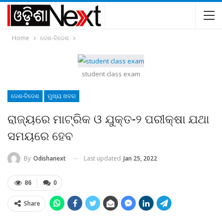
Home
ଦେଶ-ବିଦେଶ
student class exam
ଦେଶ-ବିଦେଶ
ମୁଖ୍ୟ ଖବର
ରାଜ୍ୟରେ ମାଟ୍ରିକ ଓ ଯୁକ୍ତ-୨ ପରୀକ୍ଷା ଯଥା
ସମୟରେ ହେବ
Last updated
Jan 25, 2022
By
Odishanext
86
0
Share