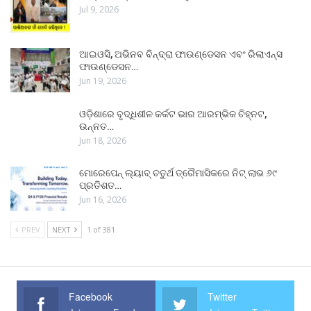
Jul 9, 2026
ଆଇଓସି, ଅଭିନବ ବିନ୍ଦ୍ରା ଫାଉଣ୍ଡେସନ ଏବଂ ରିଲାଏନ୍ସ
ଫାଉଣ୍ଡେସନ…
Jun 19, 2026
ଓଡ଼ିଶାରେ ବୃଦ୍ଧିଶୀଳ କର୍କଟ ଭାର ଆରମ୍ଭିକ ଚିହ୍ନଟ,
ଉନ୍ନତ…
Jun 18, 2026
ମୋରେପେନ୍ ଲ୍ୟାବ୍ ଚତୁର୍ଥ ତ୍ରୈମାସିକରେ ନିଟ୍ ଲାଭ ୬୯
ପ୍ରତିଶତ…
Jun 16, 2026
PREV
NEXT
1 of 381
Facebook
Twitter