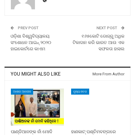
PREV POST
NEXT POST
ଓଡ଼ିଶା ବିଶ୍ୱବିଦ୍ୟାଳୟ
୧୬୫କୋଟି ଡୋଜ୍‍ରୁ ଅଧିକ
ସଂଶୋଧନ ଆଇନ୍‍ ୨୦୨୦
ଟିକାଦାନ କରି ଭାରତ ଆଉ ଏକ
ହାଇକୋର୍ଟରେ କାଏମ
ସଫଳତା ହାସଲ
YOU MIGHT ALSO LIKE
More From Author
ଆଶାର ଆଲୋକ
ମୁଖ୍ୟ ଖବର
ପାଣ୍ଡିଆନଙ୍କ ନାଁ ମୋଦି
ହାଣକାଟ୍‌ ପଶ୍ଚିମବଙ୍ଗରେ