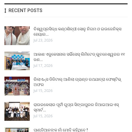
RECENT POSTS
ବିଶ୍ୱପ୍ରସିଦ୍ଧ କଣ୍ଠଶିଳ୍ପୀ ସୋନୁ ନିଗମ ଓ ଇଉଜେନିକ୍ସ
ହେୟାର…
Jul 23, 2026
ଆକାଶ ଏଜୁକେସନାଲ ସର୍ଭିସେସ୍ ଲିମିଟେଡ୍ ଭୁବନେଶ୍ୱରର ୧୧
ଜଣ…
Jul 17, 2026
ରିଲାଏନ୍ସ ଡିଜିଟାଲ୍ ଆଣିଲା ଗ୍ରାଣ୍ଡ ରଥଯାତ୍ରା ଫେଷ୍ଟିଭ୍
ଅଫର
Jul 15, 2026
ରାଉରକେଲାର ପୂର୍ବୀ ଗୁପ୍ତା ସିଙ୍ଗାପୁରର ଜିଆଇଆଇଏସ୍
ସ୍ମାର୍ଟ…
Jul 15, 2026
ପାଣ୍ଡିଆନଙ୍କ ନାଁ ମୋଦି କହିଥିବେ !