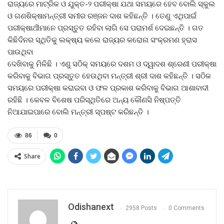
ରାଜ୍ୟରେ ମାଟ୍ରିକ ଓ ଯୁକ୍ତ-୨ ପରୀକ୍ଷା ଯଥା ସମୟରେ ହେବ ବୋଲି ସ୍କୁଲ
ଓ ଗଣଶିକ୍ଷାମନ୍ତ୍ରୀ ସମୀର ରଞ୍ଜନ ଦାଶ କହିଛନ୍ତି । ତେଣୁ ଏଥିପାଇଁ
ପରୀକ୍ଷାର୍ଥୀମାନେ ପ୍ରସ୍ତୁତ ରହିବା ଲାଗି ସେ ପରାମର୍ଶ ଦେଇଛନ୍ତି । ଗତ
କିଛିଦିନର ସ୍ଥିତିକୁ ଲକ୍ଷ୍ୟ କଲେ ରାଜ୍ୟର କରୋନା ସଂକ୍ରମଣ ହ୍ରାସ
ପାଉଥିବା
ଦେଖିବାକୁ ମିଳିଛି । ଏଣୁ ସଠିକ୍‍ ସମୟରେ ଦଶମ ଓ ଦ୍ୱାଦଶ ଶ୍ରେଣୀ ପରୀକ୍ଷା
କରିବାକୁ ବିଭାଗ ପ୍ରସ୍ତୁତ ହେଉଥିବା ମନ୍ତ୍ରୀ ଶ୍ରୀ ଦାଶ କହିଛନ୍ତି । ସଠିକ
ସମୟରେ ପରୀକ୍ଷା କରାଇବା ଓ ଫଳ ପ୍ରକାଶ କରିବାକୁ ବିଭାଗ ଆଶାବାଦୀ
ରହିଛି । କେବଳ ବିଶେଷ ପରିସ୍ଥିତିରେ ଅନ୍ୟ କୌଣସି ନିଷ୍ପତ୍ତି
ନିଆଯାଇପାରେ ବୋଲି ମନ୍ତ୍ରୀ ସ୍ପଷ୍ଟ କରିଛନ୍ତି ।
86
0
Share
Odishanext
2958 Posts
0 Comments