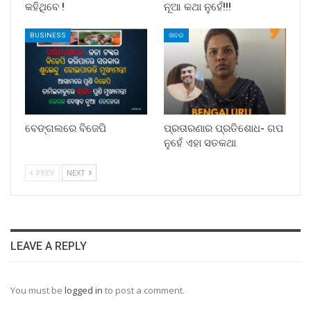
କହିଥିବେ !
ନୂଆ କଥା ନୁହେଁ!!!
BUSINESS
ଖବର
ବେଙ୍ଗଲରେ ବିଜେପି
ପ୍ରତାରଣାର ପ୍ରତିଶୋଧ- ଗପ
ନୁହେଁ ଏହା ସତକଥା
PREV
NEXT
LEAVE A REPLY
You must be
logged in
to post a comment.