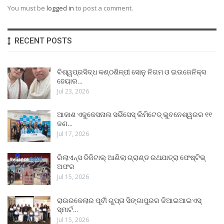
You must be
logged in
to post a comment.
RECENT POSTS
ବିଶ୍ୱପ୍ରସିଦ୍ଧ କଣ୍ଠଶିଳ୍ପୀ ସୋନୁ ନିଗମ ଓ ଇଉଜେନିକ୍ସ
ହେୟାର…
Jul 23, 2026
ଆକାଶ ଏଜୁକେସନାଲ ସର୍ଭିସେସ୍ ଲିମିଟେଡ୍ ଭୁବନେଶ୍ୱରର ୧୧
ଜଣ…
Jul 17, 2026
ରିଲାଏନ୍ସ ଡିଜିଟାଲ୍ ଆଣିଲା ଗ୍ରାଣ୍ଡ ରଥଯାତ୍ରା ଫେଷ୍ଟିଭ୍
ଅଫର
Jul 15, 2026
ରାଉରକେଲାର ପୂର୍ବୀ ଗୁପ୍ତା ସିଙ୍ଗାପୁରର ଜିଆଇଆଇଏସ୍
ସ୍ମାର୍ଟ…
Jul 15, 2026