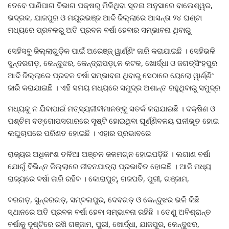
ତେବେ ପାଣିପାଗ ବିଭାଗ ପକ୍ଷରୁ ମିଳିଥିବା ସୂଚନା ଅନୁସାରେ ବାଲେଶ୍ୱର,
ଭଦ୍ରକ, ଯାଜପୁର ଓ ମୟୂରଭଞ୍ଜ ଆଦି ଜିଲ୍ଲାରେ ଆସନ୍ତା ୨୪ ଘଣ୍ଟା
ମଧ୍ୟରେ ପ୍ରବଳରୁ ଅତି ପ୍ରବଳ ବର୍ଷା ହେବାର ସମ୍ଭାବନା ଥିବାରୁ
ସେହିସବୁ ଜିଲ୍ଲାଗୁଡ଼ିକ ପାଇଁ ଅରେଞ୍ଜ୍‍ ୱାର୍ଣ୍ଣିଂ ଜାରି କରାଯାଇଛି । ସେହିଭଳି
ସୁନ୍ଦରଗଡ଼, କେନ୍ଦୁଝର, କେନ୍ଦ୍ରାପଡ଼ା,ଳ କଟକ, ଖୋର୍ଦ୍ଧା ଓ ଜଗତ୍‍ସିଂହପୁର
ଆଦି ଜିଲ୍ଲାରେ ପ୍ରବଳ ବର୍ଷା ସମ୍ଭାବନା ଥିବାରୁ ସେଠାରେ ୟେଲୋ ୱାର୍ଣ୍ଣିଂ
ଜାରି କରାଯାଇଛି । ଏହି ସମୟ ମଧ୍ୟରେ ସମୁଦ୍ର ଅଶାନ୍ତ ରହୁଥିବାରୁ ସମୁଦ୍ର
ମଧ୍ୟକୁ ନ ଯିବାପାଇଁ ମତ୍ସ୍ୟଜୀବୀମାନଙ୍କୁ ସତର୍କ କରାଯାଇଛି । ଦକ୍ଷିଣ ଓ
ପଶ୍ଚିମ ବଙ୍ଗୋପସଗାରରେ ସୃଷ୍ଟି ହୋଇଥିବା ଘୂର୍ଣ୍ଣିବଳୟ ଘନୀଭୂତ ହୋଇ
ଲଘୁଚାପରେ ପରିଣତ ହୋଇଛି । ଏହାର ପ୍ରଭାବରେ
ରାଜ୍ୟର ଅଧିକାଂଶ ତଳିଆ ଅଞ୍ଚଳ ଜଳମଗ୍ନ ହୋଇପଡ଼ିଛି । ଲଗାଣ ବର୍ଷା
ଯୋଗୁଁ ବିଭିନ୍ନ ଜିଲ୍ଲାରେ ଜୀବନଯାତ୍ରା ପ୍ରଭାବିତ ହୋଇଛି । ଆଜି ମଧ୍ୟ
ରାଜ୍ୟରେ ବର୍ଷା ଜାରି ରହିବ । କୋରାପୁଟ୍‍, ଗଜପତି, ପୁରୀ, ଗଞ୍ଜାମ,
ବରଗଡ଼, ସୁନ୍ଦରଗଡ଼, ସମ୍ବଲପୁର, ଦେବଗଡ଼ ଓ କେନ୍ଦୁଝର ଭଳି କିଛି
ସ୍ଥାନରେ ଅତି ପ୍ରବଳ ବର୍ଷା ହେବା ସମ୍ଭାବନା ରହିଛି । ତେଣୁ ଅବିଶ୍ରାନ୍ତ
ବର୍ଷାକୁ ଦୃଷ୍ଟିରେ ରଖି ଗଞ୍ଜାମ, ପୁରୀ, ଖୋର୍ଦ୍ଧା, ଯାଜପୁର, କେନ୍ଦୁଝର,