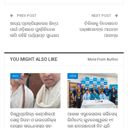
PREV POST
NEXT POST
ଖାଦ୍ୟ ପ୍ରକ୍ରିୟାକରଣ ଶିଳ୍ପ
ଚିଲିକାକୁ ବିଦେଶାଗତ
ପାଇଁ ଓଡ଼ିଶାରେ ପୁଞ୍ଜିନିବେଶ
ପକ୍ଷୀମାନଙ୍କ ଆଗମନ
ଲାଗି ରହିଛି ପର୍ଯ୍ୟାପ୍ତ ସୁଯୋଗ
ଆରମ୍ଭ
YOU MIGHT ALSO LIKE
More From Author
ଖବର
ଓଡିଶା
ବିଶ୍ୱପ୍ରସିଦ୍ଧ କଣ୍ଠଶିଳ୍ପୀ
ଆକାଶ ଏଜୁକେସନାଲ ସର୍ଭିସେସ୍
ସୋନୁ ନିଗମ ଓ ଇଉଜେନିକ୍ସ
ଲିମିଟେଡ୍ ଭୁବନେଶ୍ୱରର ୧୧
ହେୟାର ସାଇନ୍ସେସ୍ର ସହ-
ଜଣ ଛାତ୍ରଛାତ୍ରୀ ନିଟ ଯୁଜି