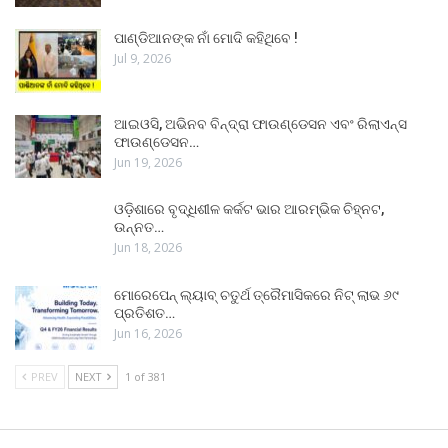
ପାଣ୍ଡିଆନଙ୍କ ନାଁ ମୋଦି କହିଥିବେ !
Jul 9, 2026
ଆଇଓସି, ଅଭିନବ ବିନ୍ଦ୍ରା ଫାଉଣ୍ଡେସନ ଏବଂ ରିଲାଏନ୍ସ
ଫାଉଣ୍ଡେସନ…
Jun 19, 2026
ଓଡ଼ିଶାରେ ବୃଦ୍ଧିଶୀଳ କର୍କଟ ଭାର ଆରମ୍ଭିକ ଚିହ୍ନଟ,
ଉନ୍ନତ…
Jun 18, 2026
ମୋରେପେନ୍ ଲ୍ୟାବ୍ ଚତୁର୍ଥ ତ୍ରୈମାସିକରେ ନିଟ୍ ଲାଭ ୬୯
ପ୍ରତିଶତ…
Jun 16, 2026
PREV
NEXT
1 of 381