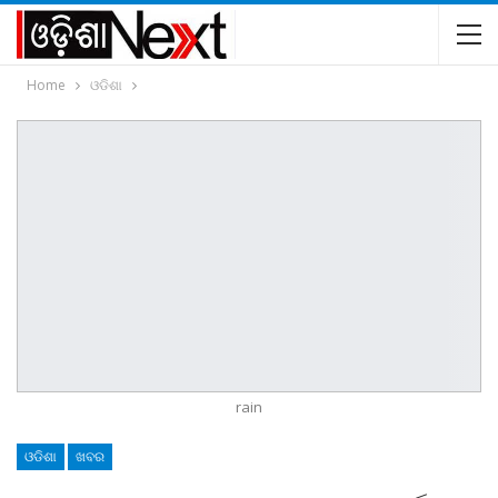
Home
ଓଡିଶା
rain
ଓଡିଶା
ଖବର