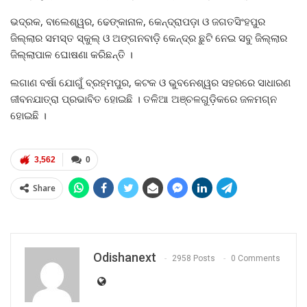
ଭଦ୍ରକ, ବାଲେଶ୍ୱର, ଢେଙ୍କାନାଳ, କେନ୍ଦ୍ରାପଡ଼ା ଓ ଜଗତସିଂହପୁର
ଜିଲ୍ଲାର ସମସ୍ତ ସ୍କୁଲ୍‍ ଓ ଅଙ୍ଗନବାଡ଼ି କେନ୍ଦ୍ର ଛୁଟି ନେଇ ସବୁ ଜିଲ୍ଲାର
ଜିଲ୍ଲାପାଳ ଘୋଷଣା କରିଛନ୍ତି ।
ଲଗାଣ ବର୍ଷା ଯୋଗୁଁ ବ୍ରହ୍ମପୁର, କଟକ ଓ ଭୁବନେଶ୍ୱର ସହରରେ ସାଧାରଣ
ଜୀବନଯାତ୍ରା ପ୍ରଭାବିତ ହୋଇଛି । ତଳିଆ ଅଞ୍ଚଳଗୁଡ଼ିକରେ ଜଳମଗ୍ନ
ହୋଇଛି ।
3,562
0
Share
Odishanext
2958 Posts
0 Comments