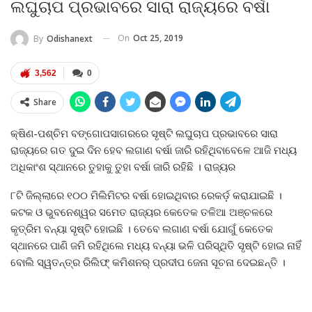
ଲଘୁଚାପ ପ୍ରଭାବରେ ସାରା ରାଜ୍ୟରେ ବର୍ଷା
On
Oct 25, 2019
By
Odishanext
3,562
0
Share
କ୍ଷିଣ-ପଶ୍ଚିମ ବଙ୍ଗୋପସାଗରରେ ସୃଷ୍ଟି ଲଘୁଚାପ ପ୍ରଭାବରେ ସାରା
ରାଜ୍ୟରେ ଗତ ଦୁଇ ଦିନ ହେବ ଲଗାଣ ବର୍ଷା ଜାରି ରହିଥିବାବେଳେ ଆଜି ମଧ୍ୟ
ଅଧିକାଂଶ ସ୍ଥାନରେ ତୁହାକୁ ତୁହା ବର୍ଷା ଜାରି ରହିଛି । ରାଜ୍ୟର
୮ଟି ଜିଲ୍ଲାରେ ୧୦୦ ମିଲିମିଟର ବର୍ଷା ହୋଇଥିବାର ରେକର୍ଡ଼ କରାଯାଇଛି ।
କଟକ ଓ ଭୁବନେଶ୍ୱର ସମେତ ରାଜ୍ୟର କେତେକ ତଳିଆ ଅଞ୍ଚଳରେ
କୃତ୍ରିମ ବନ୍ୟା ସୃଷ୍ଟି ହୋଇଛି । ତେବେ ଲଗାଣ ବର୍ଷା ଯୋଗୁଁ କେତେକ
ସ୍ଥାନରେ ପାଣି ଜମି ରହିଥିଲେ ମଧ୍ୟ ବନ୍ୟା ଭଳି ପରିସ୍ଥିତି ସୃଷ୍ଟି ହୋଇ ନାହିଁ
ବୋଲି ସ୍ୱତନ୍ତ୍ର ରିଲିଫ୍‍ କମିଶନର୍‍ ପ୍ରଦୀପ ଜେନା ସୂଚନା ଦେଇଛନ୍ତି ।