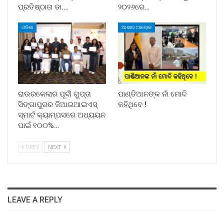
ପ୍ରତିଷ୍ଠାତା ଡା.…
୨୦୨୬ରେ…
ଓଡିଶା
ଆଶାର ଆଲୋକ
ରାଉରକେଲାର ପୂର୍ବୀ ଗୁପ୍ତା
ପାଣ୍ଡିଆନଙ୍କ ନାଁ ମୋଦି
ସିଙ୍ଗାପୁରର ଜିଆଇଆଇଏସ୍
କହିଥିବେ !
ସ୍ମାର୍ଟ କ୍ୟାମ୍ପସରେ ଅଧ୍ୟୟନ
ପାଇଁ ୧୦୦%…
PREV
NEXT
LEAVE A REPLY