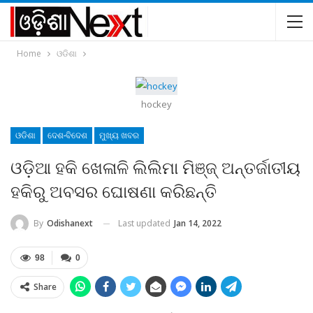
Home
ଓଡିଶା
hockey
ଓଡିଶା
ଦେଶ-ବିଦେଶ
ମୁଖ୍ୟ ଖବର
ଓଡ଼ିଆ ହକି ଖେଳାଳି ଲିଲିମା ମିଞ୍ଜ୍‍ ଅନ୍ତର୍ଜାତୀୟ
ହକିରୁ ଅବସର ଘୋଷଣା କରିଛନ୍ତି
Last updated
Jan 14, 2022
By
Odishanext
98
0
Share