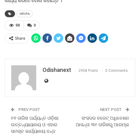
କାର୍ଯ୍ୟ କରିବେ ବୋଲି କହିଛନ୍ତି ।
odisha
98
0
Share
Odishanext
2958 Posts
0 Comments
PREV POST
NEXT POST
୧୭ ତାରିଖ ପର୍ଯ୍ୟନ୍ତ ଓଡ଼ିଶା
ସଂସଦର ବଜେଟ୍‍ ଅଧିବେଶନ
ଉଚ୍ଚନ୍ୟାୟାଳୟ ଓ ଏହାର
ଆସନ୍ତା ୩୧ ତାରିଖରୁ ଆରମ୍ଭ
ସମସ୍ତ କାର୍ଯ୍ୟାଳୟ ବନ୍ଦ