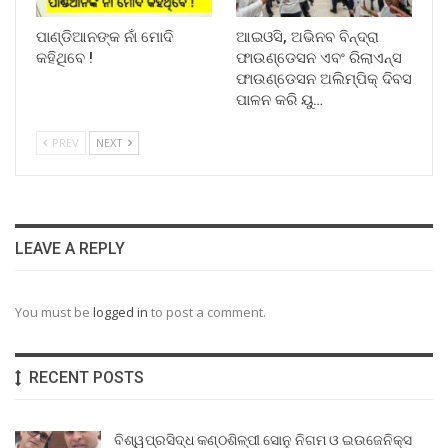
ପାଣ୍ଡିଆନଙ୍କ ନାଁ ମୋଦି
ଆଇଓସି, ଅଭିନବ ବିନ୍ଦ୍ରା
କହିଥିବେ !
ଫାଉଣ୍ଡେସନ ଏବଂ ରିଲାଏନ୍ସ
ଫାଉଣ୍ଡେସନ ଅଲିମ୍ପିକ୍ ଦିବସ
ପାଳନ କରି ୟୁ…
PREV
NEXT
LEAVE A REPLY
You must be
logged in
to post a comment.
RECENT POSTS
ବିଶ୍ୱପ୍ରସିଦ୍ଧ କଣ୍ଠଶିଳ୍ପୀ ସୋନୁ ନିଗମ ଓ ଇଉଜେନିକ୍ସ