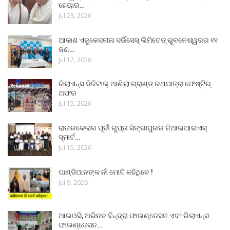
ହେୟାର…
Jul 23, 2026
ଆକାଶ ଏଜୁକେସନାଲ ସର୍ଭିସେସ୍ ଲିମିଟେଡ୍ ଭୁବନେଶ୍ୱରର ୧୧
ଜଣ…
Jul 17, 2026
ରିଲାଏନ୍ସ ଡିଜିଟାଲ୍ ଆଣିଲା ଗ୍ରାଣ୍ଡ ରଥଯାତ୍ରା ଫେଷ୍ଟିଭ୍
ଅଫର
Jul 15, 2026
ରାଉରକେଲାର ପୂର୍ବୀ ଗୁପ୍ତା ସିଙ୍ଗାପୁରର ଜିଆଇଆଇଏସ୍
ସ୍ମାର୍ଟ…
Jul 15, 2026
ପାଣ୍ଡିଆନଙ୍କ ନାଁ ମୋଦି କହିଥିବେ !
Jul 9, 2026
ଆଇଓସି, ଅଭିନବ ବିନ୍ଦ୍ରା ଫାଉଣ୍ଡେସନ ଏବଂ ରିଲାଏନ୍ସ
ଫାଉଣ୍ଡେସନ…