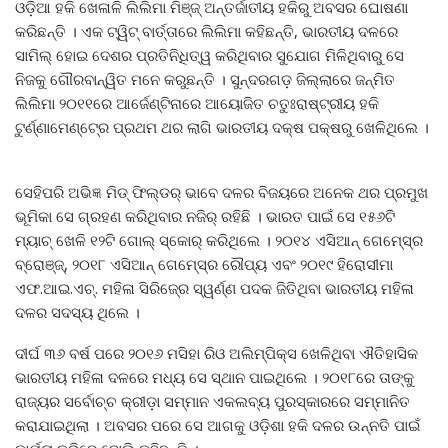
ଓଡ଼ିଆ ହକି ଖେଳାଳି ଲିଲିମା ମିଞ୍ଜ୍‍ ଅନ୍ତର୍ଜାତୀୟ ହକିରୁ ଅବସର ଘୋଷଣା
କରିଛନ୍ତି । ଏକ ଟ୍ୱିଟ୍‍ ବାର୍ତ୍ତାରେ ଲିଲିମା କହିଛନ୍ତି, ଭାରତୀୟ ଦଳରେ
ସାମିଲ୍‍ ହୋଇ ଦେଶର ପ୍ରତିନିଧିତ୍ୱ କରିଥିବାର ସୁଯୋଗ ମିଳିଥିବାରୁ ସେ
ନିଜକୁ ଗୌରବାନ୍ୱିତ ମନେ କରୁଛନ୍ତି । ସୁନ୍ଦରଗଡ଼ ଜିଲ୍ଲାରେ ଜନ୍ମିତ
ଲିଲିମା ୨୦୧୧ରେ ଆର୍ଜେଣ୍ଟିନାରେ ଆୟୋଜିତ ଚତୁଃରାଷ୍ଟ୍ରୀୟ ହକି
ଟୁର୍ଣ୍ଣାମେଣ୍ଟ୍‍ରେ ପ୍ରଥମ ଥର ଲାଗି ଭାରତୀୟ ଦକ୍ଷ ପକ୍ଷରୁ ଖେଳିଥିଲେ ।
ସେହିପରି ଅଭିଜ୍ଞ ମିଡ୍‍ ଫିଲ୍‍ଡର୍‍ ଭାବେ ଦଳର ବିଜୟରେ ଅନେକ ଥର ପ୍ରମୁଖ
ଭୂମିକା ସେ ଗ୍ରହଣ କରିଥିବାର ନଜିର୍‍ ରହିଛି । ଭାରତ ପାଇଁ ସେ ୧୫୬ଟି
ମ୍ୟାଚ୍‍ ଖେଳି ୧୨ଟି ଗୋଲ୍‍ ସ୍କୋର୍‍ କରିଥିଲେ । ୨୦୧୪ ଏସିଆନ୍‍ ଗେମ୍‍ସ୍‍ରେ
ବ୍ରୋଞ୍ଜ୍‍, ୨୦୧୮ ଏସିଆନ୍‍ ଗେମ୍‍ସ୍‍ରେ ରୌପ୍ୟ ଏବଂ ୨୦୧୯ ହିରୋସୀମା
ଏଫ.ଆଇ.ଏଚ୍‍. ମହିଳା ସିରିଜ୍‍ରେ ସ୍ୱର୍ଣ୍ଣ ପଦକ ଜିତିଥିବା ଭାରତୀୟ ମହିଳା
ଦଳର ସଦସ୍ୟ ଥିଲେ ।
ଦୀର୍ଘ ୩୬ ବର୍ଷ ପରେ ୨୦୧୬ ମସିହା ରିଓ ଅଲିମ୍ପିକ୍ସ ଖେଳିଥିବା ଐତିହାସିକ
ଭାରତୀୟ ମହିଳା ଦଳରେ ମଧ୍ୟ ସେ ସ୍ଥାନ ପାଇଥିଲେ । ୨୦୧୮ରେ ତାଙ୍କୁ
ରାଜ୍ୟର ସର୍ବୋଚ୍ଚ କ୍ରୀଡ଼ା ସମ୍ମାନ ଏକଲବ୍ୟ ପୁରସ୍କାରରେ ସମ୍ମାନିତ
କରାଯାଇଥିଲା । ଅବସର ପରେ ସେ ଆଗକୁ ଓଡ଼ିଶା ହକି ଦଳର ଉନ୍ନତି ପାଇଁ