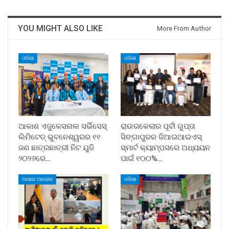
YOU MIGHT ALSO LIKE
More From Author
ଓଡିଶା
ଓଡିଶା
ଆକାଶ ଏଜୁକେସନାଲ ସର୍ଭିସେସ୍
ରାଉରକେଲାର ପୂର୍ବୀ ଗୁପ୍ତା
ଲିମିଟେଡ୍ ଭୁବନେଶ୍ୱରର ୧୧
ସିଙ୍ଗାପୁରର ଜିଆଇଆଇଏସ୍
ଜଣ ଛାତ୍ରଛାତ୍ରୀ ନିଟ ଯୁଜି
ସ୍ମାର୍ଟ କ୍ୟାମ୍ପସରେ ଅଧ୍ୟୟନ
୨୦୨୬ରେ…
ପାଇଁ ୧୦୦%…
ଆଶାର ଆଲୋକ
ଓଡିଶା